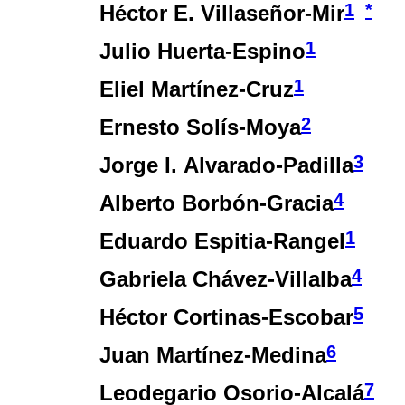
1
*
Héctor E. Villaseñor-Mir
1
Julio Huerta-Espino
1
Eliel Martínez-Cruz
2
Ernesto Solís-Moya
3
Jorge I. Alvarado-Padilla
4
Alberto Borbón-Gracia
1
Eduardo Espitia-Rangel
4
Gabriela Chávez-Villalba
5
Héctor Cortinas-Escobar
6
Juan Martínez-Medina
7
Leodegario Osorio-Alcalá