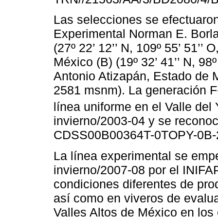
Las selecciones se efectuaro
Experimental Norman E. Borlau
(27º 22’ 12’’ N, 109º 55’ 51’’
México (B) (19º 32’ 41’’ N, 98
Antonio Atizapán, Estado de Mé
2581 msnm). La generación F
línea uniforme en el Valle del 
invierno/2003-04 y se reconoci
CDSS00B00364T-0TOPY-0B-2
La línea experimental se empez
invierno/2007-08 por el INIF
condiciones diferentes de pro
así como en viveros de evalu
Valles Altos de México en los