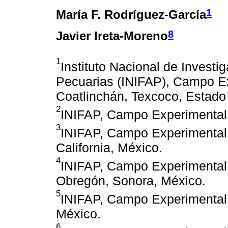
1
María F. Rodríguez-García
8
Javier Ireta-Moreno
1
Instituto Nacional de Investi
Pecuarias (INIFAP), Campo Ex
Coatlinchán, Texcoco, Estado
2
INIFAP, Campo Experimental 
3
INIFAP, Campo Experimental V
California, México.
4
INIFAP, Campo Experimental
Obregón, Sonora, México.
5
INIFAP, Campo Experimental 
México.
6