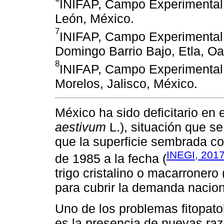
INIFAP, Campo Experimental 
León, México.
7
INIFAP, Campo Experimental 
Domingo Barrio Bajo, Etla, O
8
INIFAP, Campo Experimental C
Morelos, Jalisco, México.
México ha sido deficitario en e
aestivum
L.), situación que s
que la superficie sembrada c
INEGI, 201
de 1985 a la fecha (
trigo cristalino o macarronero 
para cubrir la demanda nacion
Uno de los problemas fitopatoló
es la presencia de nuevas raz