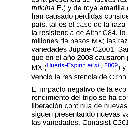
triticina
E.) y de roya amarilla 
han causado pérdidas consider
país, tal es el caso de la ra
la resistencia de Altar C84, l
millones de pesos MX; las r
variedades Júpare C2001, S
que en el año 2008 causaron 
Huerta-Espino
et al.
, 2009
MX (
) 
venció la resistencia de Cirno
El impacto negativo de la evol
rendimiento del trigo se ha c
liberación continua de nuevas
siguen presentando nuevas va
las variedades. Conasist C20