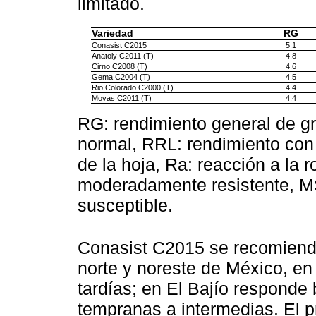
limitado.
Variedad
RG
Conasist C2015
5.1
Anatoly C2011 (T)
4.8
Cirno C2008 (T)
4.6
Gema C2004 (T)
4.5
Rio Colorado C2000 (T)
4.4
Movas C2011 (T)
4.4
RG: rendimiento general de g
normal, RRL: rendimiento con r
de la hoja, Ra: reacción a la r
moderadamente resistente, M
susceptible.
Conasist C2015 se recomienda
norte y noreste de México, e
tardías; en El Bajío responde
tempranas a intermedias. El p