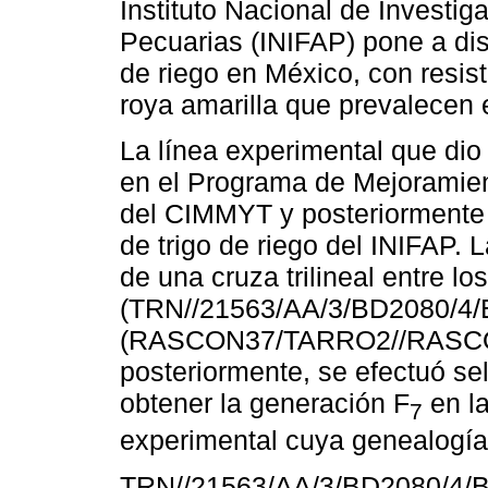
Instituto Nacional de Investig
Pecuarias (INIFAP) pone a disp
de riego en México, con resist
roya amarilla que prevalecen e
La línea experimental que di
en el Programa de Mejoramien
del CIMMYT y posteriormente 
de trigo de riego del INIFAP. 
de una cruza trilineal entre lo
(TRN//21563/AA/3/BD2080/4/
(RASCON37/TARRO2//RASCON
posteriormente, se efectuó sel
obtener la generación F
en la
7
experimental cuya genealogía 
TRN//21563/AA/3/BD2080/4