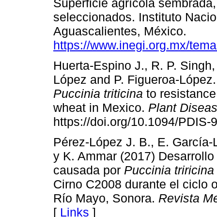
Superficie agrícola sembrada,
seleccionados. Instituto Nacio
Aguascalientes, México.
https://www.inegi.org.mx/temas
Huerta-Espino J., R. P. Singh,
López and P. Figueroa-López. (
Puccinia triticina
to resistanc
wheat in Mexico.
Plant Disea
https://doi.org/10.1094/PDIS-
Pérez-López J. B., E. García-L
y K. Ammar (2017) Desarrollo d
causada por
Puccinia triricina
Cirno C2008 durante el ciclo 
Río Mayo, Sonora.
Revista Me
[
Links
]