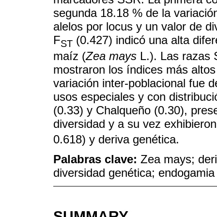
segunda 18.18 % de la variación
alelos por locus y un valor de d
F
(0.427) indicó una alta dife
ST
maíz (
Zea mays
L.). Las razas 
mostraron los índices más altos
variación inter-poblacional fue 
usos especiales y con distribuc
(0.33) y Chalqueño (0.30), pres
diversidad y a su vez exhibier
0.618) y deriva genética.
Palabras clave:
Zea mays; deri
diversidad genética; endogamia
SUMMARY