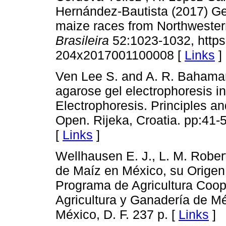
Hernández-Bautista (2017) Gene
maize races from Northweste
Brasileira
52:1023-1032, https
204x2017001100008 [
Links
]
Ven Lee S. and A. R. Bahaman
agarose gel electrophoresis 
Electrophoresis. Principles an
Open. Rijeka, Croatia. pp:41-5
[
Links
]
Wellhausen E. J., L. M. Robe
de Maíz en México, su Origen, 
Programa de Agricultura Coope
Agricultura y Ganadería de Mé
México, D. F. 237 p. [
Links
]