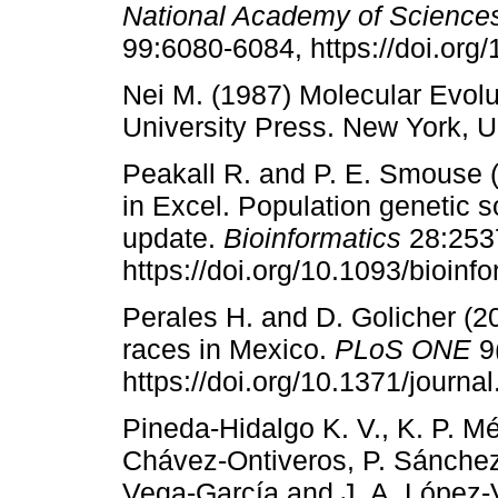
National Academy of Sciences
99:6080-6084, https://doi.or
Nei M. (1987) Molecular Evol
University Press. New York, U
Peakall R. and P. E. Smouse 
in Excel. Population genetic 
update.
Bioinformatics
28:253
https://doi.org/10.1093/bioinf
Perales H. and D. Golicher (2
races in Mexico.
PLoS ONE
9
https://doi.org/10.1371/journ
Pineda-Hidalgo K. V., K. P. M
Chávez-Ontiveros, P. Sánchez
Vega-García and J. A. López-V