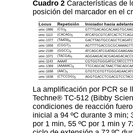
Cuadro 2
Características de 
posición del marcador en el 
Locus
Repetición
Iniciador hacia adelant
(CG)
umc-1886
GTTTGACAGCACAAGTGCAAG
8
(CACAG)
umc-1113
ATCATGCGTCATCACTCTCAG
5
(TAATA)
umc-1377
GACTTAGTGCCAGCTCAGATC
4
(CGGT)
umc-1656
AGTTTTGACCGCGCAAAAGTT
7
(GGCC)
umc-2180
ATCAGCATCGATAGCGAAGAA
4
(TACGA)
umc-1071
AGGAAGACACGAGAGACACC
5
umc-1143
AAAAT
CGTGGTGGGATGCTATCCTTT
(AAAAAC)
umc-1369
TTCCAGCACTAACTTACAGCA
4
(AAC)
umc-1698
GTGTCGTGTTGGGAGAACATG
5
(CTCCGG)
umc-1638
AGGTGACCTCGACGTCCTAC
5
La amplificación por PCR se l
Techne® TC-512 (Bibby Scientif
condiciones de reacción fuero
inicial a 94 ºC durante 3 min;
por 1 min, 55 ºC por 1 min y 7
ciclo de extensión a 72 ºC du