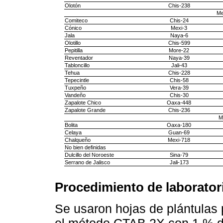
Olotón
Chis-238
Me
Comiteco
Chis-24
Cónico
Mexi-3
Jala
Naya-6
Olotillo
Chis-599
Pepitilla
More-22
Reventador
Naya-39
Tabloncillo
Jali-43
Tehua
Chis-228
Tepecintle
Chis-58
Tuxpeño
Vera-39
Vandeño
Chis-30
Zapalote Chico
Oaxa-448
Zapalote Grande
Chis-236
M
Bolita
Oaxa-180
Celaya
Guan-69
Chalqueño
Mexi-718
No bien definidas
Dulcillo del Noroeste
Sina-79
Serrano de Jalisco
Jali-173
Procedimiento de laborator
Se usaron hojas de plántulas
el método CTAB 2X con 1 % de 