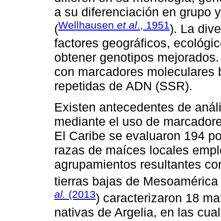
a su diferenciación en grupo 
Wellhausen
et al
., 1951
(
). La div
factores geográficos, ecológi
obtener genotipos mejorados.
con marcadores moleculares 
repetidas de ADN (SSR).
Existen antecedentes de análi
mediante el uso de marcadore
El Caribe se evaluaron 194 p
razas de maíces locales emp
agrupamientos resultantes co
tierras bajas de Mesoamérica
al.
(2013
) caracterizaron 18 m
nativas de Argelia, en las cu