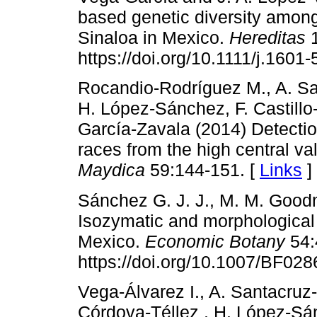
based genetic diversity amon
Sinaloa in Mexico.
Hereditas
1
https://doi.org/10.1111/j.160
Rocandio-Rodríguez M., A. San
H. López-Sánchez, F. Castillo-
García-Zavala (2014) Detectio
races from the high central va
Maydica
59:144-151. [
Links
]
Sánchez G. J. J., M. M. Good
Isozymatic and morphological d
Mexico.
Economic Botany
54:
https://doi.org/10.1007/BF02
Vega-Álvarez I., A. Santacruz
Córdova-Téllez , H. López-Sá