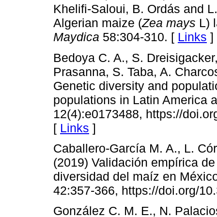
Khelifi-Saloui, B. Ordás and L.
Algerian maize (
Zea mays
L) 
Maydica
58:304-310. [
Links
]
Bedoya C. A., S. Dreisigacker,
Prasanna, S. Taba, A. Charco
Genetic diversity and populati
populations in Latin America 
12(4):e0173488, https://doi.o
[
Links
]
Caballero-García M. A., L. Có
(2019) Validación empírica de 
diversidad del maíz en Méxic
42:357-366, https://doi.org/1
González C. M. E., N. Palacio