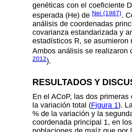
genéticas con el coeficiente D
Nei (1987)
esperada (He) de
. C
análisis de coordenadas prin
covarianza estandarizada y an
estadísticos R, se asumieron
Ambos análisis se realizaron
2012
).
RESULTADOS Y DISCU
En el ACoP, las dos primeras
la variación total (
Figura 1
). L
% de la variación y la segund
coordenada principal 1, en lo
poblaciones de maíz que por lo