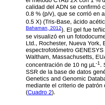
calidad del ADN se confirmó c
0.8 % (p/v), que se corrió en
0.5 X) (Tris-Base, ácido acéti
Bahaman, 2012
). El gel fue teñ
se visualizó en un fotodoc
Ltd., Rochester, Nueva York, 
espectrofotómetro GENESYS 1
Waltham, Massachusetts, EUA
-1
concentración de 10 ng µL
.
SSR de la base de datos gen
Genetics and Genomic Databa
mediante el criterio de patrón 
(
Cuadro 2
).