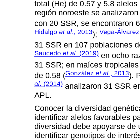
total (He) de 0.57 y 5.8 alelo
región noroeste se analizaro
con 20 SSR, se encontraron 6
Hidalgo
et al
., 2013
Vega-Álvare
);
31 SSR en 107 poblaciones d
Saucedo
et al
. (2019)
en ocho raz
31 SSR; en maíces tropicales
González
et al
., 2013
de 0.58 (
). 
al
. (2014)
analizaron 31 SSR en
APL.
Conocer la diversidad genétic
identificar alelos favorables 
diversidad debe apoyarse de u
identificar genotipos de inter