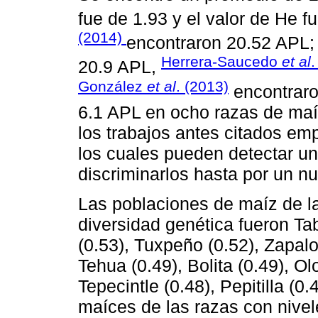
fue de 1.93 y el valor de He f
(2014)
encontraron 20.52 APL
Herrera-Saucedo
et al
.
20.9 APL,
González
et al
. (2013)
encontrar
6.1 APL en ocho razas de maíz
los trabajos antes citados e
los cuales pueden detectar u
discriminarlos hasta por un nu
Las poblaciones de maíz de la
diversidad genética fueron Tab
(0.53), Tuxpeño (0.52), Zapal
Tehua (0.49), Bolita (0.49), Olo
Tepecintle (0.48), Pepitilla (0
maíces de las razas con nivel