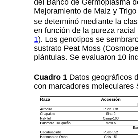
del Banco de Germoplasma del
Mejoramiento de Maíz y Trigo
se determinó mediante la clas
en función de la pureza racia
1
). Los genotipos se sembrar
sustrato Peat Moss (Cosmopeat
plántulas. Se evaluaron 10 in
Cuadro 1
Datos geográficos d
con marcadores moleculares
Raza
Accesión
Arrocillo
Pueb-778
Chapalote
Sina-2
Nal-Tel
Camp-103
Palomero Toluqueño
Mexi-5
Exó
Cacahuacintle
Pueb-552
Harinoso de Ocho
Chis-151