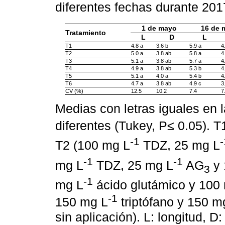
diferentes fechas durante 20
1 de mayo
16 de 
Tratamiento
L
D
L
T1
4.8 a
3.6 b
5.9 a
4
T2
5.0 a
3.8 ab
5.8 a
4
T3
5.1 a
3.8 ab
5.7 a
4
T4
4.9 a
3.8 ab
5.3 b
4
T5
5.1 a
4.0 a
5.4 b
4
T6
4.7 a
3.8 ab
4.9 c
3
CV (%)
12.5
10.2
7.4
7
Medias con letras iguales en
diferentes (Tukey, P≤ 0.05). 
-1
-
T2 (100 mg L
TDZ, 25 mg L
-1
-1
mg L
TDZ, 25 mg L
AG
y 
3
-1
mg L
ácido glutámico y 100
-1
150 mg L
triptófano y 150 m
sin aplicación). L: longitud, D