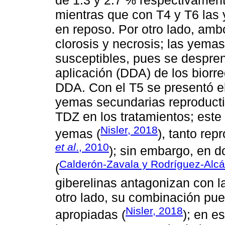
mientras que con T4 y T6 la
en reposo. Por otro lado, amb
clorosis y necrosis; las yema
susceptibles, pues se despren
aplicación (DDA) de los biorre
DDA. Con el T5 se presentó e
yemas secundarias reproductiv
TDZ en los tratamientos; este
Nisler, 2018
yemas (
), tanto rep
et al
., 2010
); sin embargo, en do
Calderón-Zavala y Rodríguez-Alcá
(
giberelinas antagonizan con la
otro lado, su combinación pu
Nisler, 2018
apropiadas (
); en e