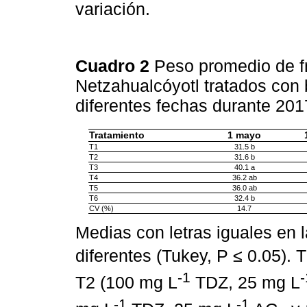
variación.
Cuadro 2
Peso promedio de fr
Netzahualcóyotl tratados con
diferentes fechas durante 20
Tratamiento
1 mayo
T1
31.5 b
T2
31.6 b
T3
40.1 a
T4
36.2 ab
T5
36.0 ab
T6
32.4 b
CV (%)
14.7
Medias con letras iguales en
diferentes (Tukey, P ≤ 0.05). 
-1
-
T2 (100 mg L
TDZ, 25 mg L
-1
-1