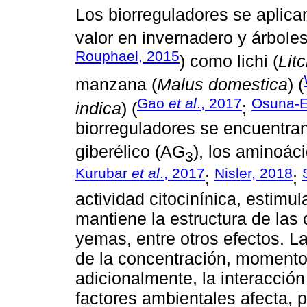
Los biorreguladores se aplican
valor en invernadero y árboles
Rouphael, 2015
) como lichi (
Lit
manzana (
Malus domestica
) (
Gao
et al
., 2017
Osuna-
indica
) (
;
biorreguladores se encuentran 
giberélico (AG
), los aminoáci
3
Kurubar
et al
., 2017
Nisler, 2018
;
;
actividad citocinínica, estimul
mantiene la estructura de las 
yemas, entre otros efectos. L
de la concentración, momento 
adicionalmente, la interacci
factores ambientales afecta, 