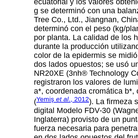
ecuatorial y los valores obten
g se determinó con una balanz
Tree Co., Ltd., Jiangnan, Chin
determinó con el peso (kg/pla
por planta. La calidad de los
durante la producción utilizand
color de la epidermis se midió
dos lados opuestos; se usó un 
NR20XE (3nh® Technology Co.,
registraron los valores de lu
a*, coordenada cromática b*,
Yemiş
et al
., 2012
(
). La firmeza
digital Modelo FDV-30 (Wagne
Inglaterra) provisto de un pun
fuerza necesaria para penetrar
en dos lados opuestos del fru