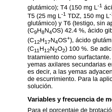
-1
glutámico); T4 (150 mg L
áci
-1
-
T5 (25 mg L
TDZ, 150 mg L
glutámico) y T6 (testigo, sin 
(C
H
N
OS) 42.4 %, ácido gib
9
8
4
+
(C
H
N
OS
), ácido glutám
12
17
4
(C
H
N
O
) 100 %. Se adi
11
12
2
2
tratamiento como surfactante. 
yemas axilares secundarias e
es decir, a las yemas adyacent
de escurrimiento. Para la apli
solución.
Variables y frecuencia de m
Para el porcentaje de brotaci