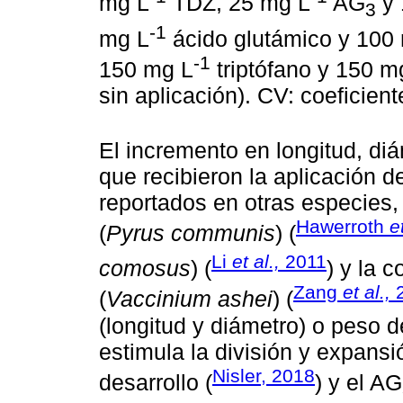
mg L
TDZ, 25 mg L
AG
y 
3
-1
mg L
ácido glutámico y 100
-1
150 mg L
triptófano y 150 m
sin aplicación). CV: coeficient
El incremento en longitud, diá
que recibieron la aplicación d
reportados en otras especies
Hawerroth
e
(
Pyrus communis
) (
Li
et al.,
2011
comosus
) (
) y la 
Zang
et al.,
2
(
Vaccinium ashei
) (
(longitud y diámetro) o peso d
estimula la división y expansi
Nisler, 2018
desarrollo (
) y el AG