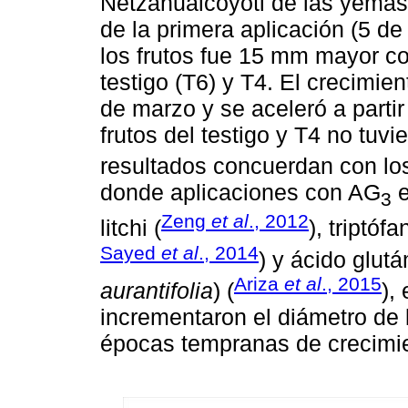
Netzahualcóyotl de las yemas
de la primera aplicación (5 d
los frutos fue 15 mm mayor c
testigo (T6) y T4. El crecimien
de marzo y se aceleró a partir
frutos del testigo y T4 no tu
resultados concuerdan con lo
donde aplicaciones con AG
e
3
Zeng
et al
., 2012
litchi (
), triptóf
Sayed
et al
., 2014
) y ácido glut
Ariza
et al
., 2015
aurantifolia
) (
),
incrementaron el diámetro de 
épocas tempranas de crecimi