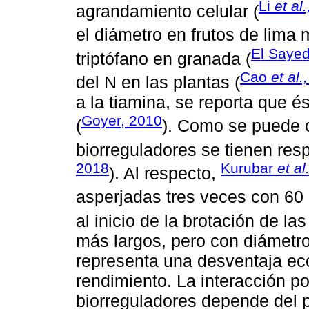
Li
et al.
agrandamiento celular (
el diámetro en frutos de lima 
El Saye
triptófano en granada (
Cao
et al.,
del N en las plantas (
a la tiamina, se reporta que é
Goyer, 2010
(
). Como se puede o
biorreguladores se tienen res
2018
Kurubar
et al
). Al respecto,
asperjadas tres veces con 60
al inicio de la brotación de l
más largos, pero con diámetro
representa una desventaja ec
rendimiento. La interacción po
biorreguladores depende del pr