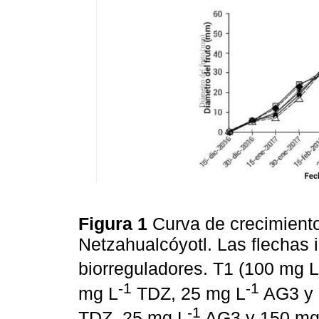
Figura 1
Curva de crecimiento
Netzahualcóyotl. Las flechas i
biorreguladores. T1 (100 mg L
-1
-1
mg L
TDZ, 25 mg L
AG3 y 
-1
TDZ, 25 mg L
AG3 y 150 mg