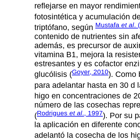
reflejarse en mayor rendimient
fotosintética y acumulación d
Mustafa
et al
. 
triptófano, según
contenido de nutrientes sin afe
además, es precursor de auxin
vitamina B1, mejora la resiste
estresantes y es cofactor enz
Goyer, 2010
glucólisis (
). Como 
para adelantar hasta en 30 d 
higo en concentraciones de 2
número de las cosechas repr
Rodrigues
et al
., 1997
(
). Por su p
la aplicación en diferente co
adelantó la cosecha de los hi