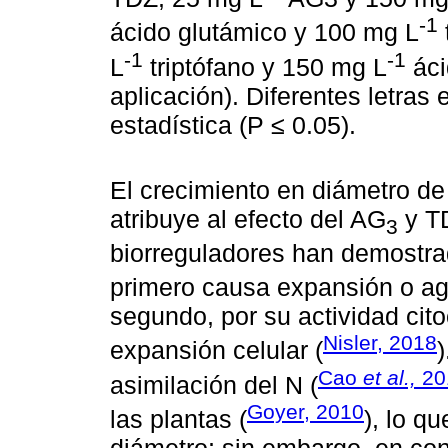
-1
ácido glutámico y 100 mg L
-1
-1
L
triptófano y 150 mg L
áci
aplicación). Diferentes letras 
estadística (P ≤ 0.05).
El crecimiento en diámetro de
atribuye al efecto del AG
y TD
3
biorreguladores han demostrado
primero causa expansión o ag
segundo, por su actividad citoc
Nisler, 2018
expansión celular (
Cao
et al.,
20
asimilación del N (
Goyer, 2010
las plantas (
), lo q