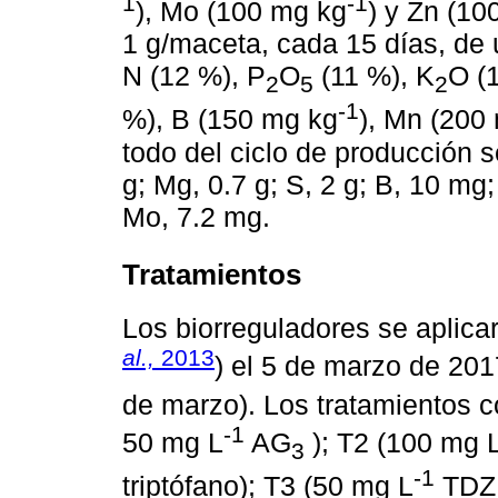
1
-1
), Mo (100 mg kg
) y Zn (10
1 g/maceta, cada 15 días, de 
N (12 %), P
O
(11 %), K
O (
2
5
2
-1
%), B (150 mg kg
), Mn (200
todo del ciclo de producción se
g; Mg, 0.7 g; S, 2 g; B, 10 mg
Mo, 7.2 mg.
Tratamientos
Los biorreguladores se aplicar
al.,
2013
) el 5 de marzo de 201
de marzo). Los tratamientos c
-1
50 mg L
AG
); T2 (100 mg 
3
-1
triptófano); T3 (50 mg L
TDZ,