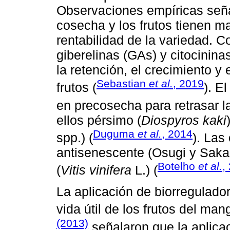
Observaciones empíricas seña
cosecha y los frutos tienen ma
rentabilidad de la variedad. C
giberelinas (GAs) y citocinina
la retención, el crecimiento y
Sebastian
et al.
, 2019
frutos (
). E
en precosecha para retrasar l
ellos pérsimo (
Diospyros kaki
Duguma
et al.
, 2014
spp.) (
). Las
antisenescente (Osugi y Saka
Botelho
et al.
,
(
Vitis vinifera
L.) (
La aplicación de biorregulador
vida útil de los frutos del man
(2013)
señalaron que la aplic