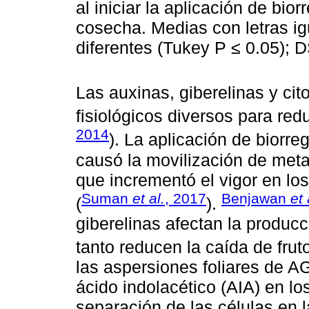
al iniciar la aplicación de bi
cosecha. Medias con letras i
diferentes (Tukey P ≤ 0.05); D
Las auxinas, giberelinas y cit
fisiológicos diversos para redu
2014
). La aplicación de biorr
causó la movilización de metab
que incrementó el vigor en los 
Suman
et al.
, 2017
Benjawan
et 
(
).
giberelinas afectan la producc
tanto reducen la caída de frut
las aspersiones foliares de A
ácido indolacético (AIA) en los
separación de las células en 