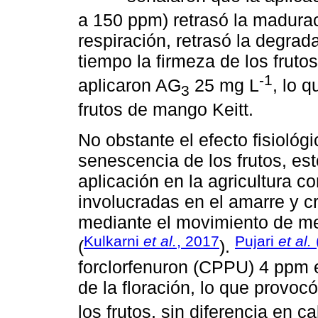
a 150 ppm) retrasó la madura
respiración, retrasó la degrad
tiempo la firmeza de los fruto
-1
aplicaron AG
25 mg L
, lo 
3
frutos de mango Keitt.
No obstante el efecto fisiológi
senescencia de los frutos, es
aplicación en la agricultura c
involucradas en el amarre y c
mediante el movimiento de met
Kulkarni
et al.
, 2017
Pujari
et al.
(
).
forclorfenuron (CPPU) 4 ppm 
de la floración, lo que provo
los frutos, sin diferencia en c