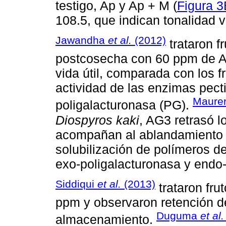
testigo, Ap y Ap + M (
Figura 3
108.5, que indican tonalidad v
Jawandha
et al.
(2012)
trataron f
postcosecha con 60 ppm de A
vida útil, comparada con los fr
actividad de las enzimas pect
Maure
poligalacturonasa (PG).
Diospyros kaki
, AG3 retrasó l
acompañan al ablandamiento d
solubilización de polímeros de
exo-poligalacturonasa y endo
Siddiqui
et al.
(2013)
trataron fr
ppm y observaron retención de
Duguma
et al
almacenamiento.