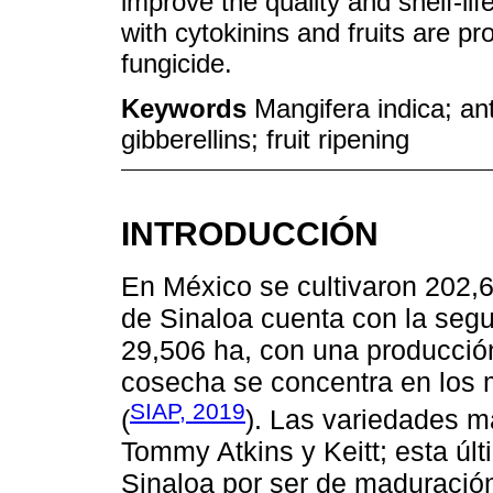
improve the quality and shelf-l
with cytokinins and fruits are p
fungicide.
Keywords
Mangifera indica; an
gibberellins; fruit ripening
INTRODUCCIÓN
En México se cultivaron 202,
de Sinaloa cuenta con la segu
29,506 ha, con una producción
cosecha se concentra en los 
SIAP, 2019
(
). Las variedades m
Tommy Atkins y Keitt; esta últ
Sinaloa por ser de maduración