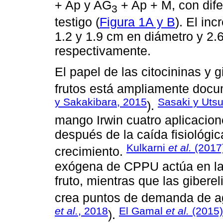
+ Ap y AG
+ Ap + M, con difer
3
testigo (
Figura 1A y B
). El in
1.2 y 1.9 cm en diámetro y 2.6
respectivamente.
El papel de las citocininas y g
frutos está ampliamente docu
y Sakakibara, 2015
Sasaki y Uts
).
mango Irwin cuatro aplicacio
después de la caída fisiológic
Kulkarni
et al.
(2017
crecimiento.
exógena de CPPU actúa en la 
fruto, mientras que las gibere
crea puntos de demanda de agu
et al.
, 2018
El Gamal
et al.
(2015)
).