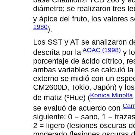
diámetro; se realizaron tres l
y ápice del fruto, los valores 
1980
).
Los SST y AT se analizaron d
AOAC (1998)
descrita por la
y lo
porcentaje de ácido cítrico, r
ambas variables se calculó la
externo se midió con un espe
CM2600D, Tokio, Japón) y los
Konica Minolta
de matiz (ºHue) (
Carr
se evaluó de acuerdo con
siguiente: 0 = sano, 1 = traza
2 = ligero (lesiones oscuras 
moderado (lesiones oscuras d