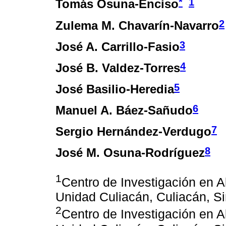
*
1
Tomás Osuna-Enciso
2
Zulema M. Chavarín-Navarro
3
José A. Carrillo-Fasio
4
José B. Valdez-Torres
5
José Basilio-Heredia
6
Manuel A. Báez-Sañudo
7
Sergio Hernández-Verdugo
8
José M. Osuna-Rodríguez
1
Centro de Investigación en Al
Unidad Culiacán, Culiacán, S
2
Centro de Investigación en Al