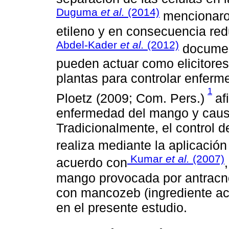
Duguma
et al.
(2014)
mencionaron
etileno y en consecuencia redu
Abdel-Kader
et al.
(2012)
documen
pueden actuar como elicitores,
plantas para controlar enferm
1
Ploetz (2009; Com. Pers.)
af
enfermedad del mango y causa
Tradicionalmente, el control 
realiza mediante la aplicación
Kumar
et al.
(2007)
acuerdo con
mango provocada por antracno
con mancozeb (ingrediente ac
en el presente estudio.