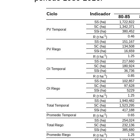
Ciclo
Indicador
80-85
SS (ha)
1,722,822
SC (ha)
1,342,371
PV Temporal
SSi (ha)
380,452
-1
0.46
R (t ha
)
SS (ha)
151,167
SC (ha)
134,508
PV Riego
SSi (ha)
16,659
-1
1.25
R (t ha
)
SS (ha)
217,660
SC (ha)
180,924
OI Temporal
SSi (ha)
36,736
-1
0.85
R (t ha
)
SS (ha)
102,857
SC (ha)
97,628
OI Riego
SSi (ha)
5229
-1
1.25
R (t ha
)
SS (ha)
1,940,482
Total Temporal
SC (ha)
1,523,295
SSi (ha)
417,188
-1
Promedio Temporal
0.65
R (t ha
)
SS (ha)
254,024
Total Riego
SC (ha)
232,136
SSi (ha)
385,680
-1
Promedio Riego
1.25
R (t ha
)