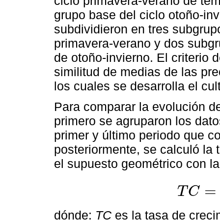
ciclo primavera-verano de tem
grupo base del ciclo otoño-inv
subdividieron en tres subgrupo
primavera-verano y dos subgru
de otoño-invierno. El criterio
similitud de medias de las pr
los cuales se desarrolla el cult
Para comparar la evolución del
primero se agruparon los dato
primer y último periodo que c
posteriormente, se calculó la 
el supuesto geométrico con la
=
T
C
T
C
=
(
D
A
D
I
)
1
/
dónde:
TC
es la tasa de creci