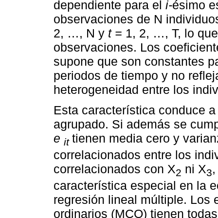
dependiente para el
i-
ésimo e
observaciones de N individuos
2, …, N y
t =
1, 2, …, T, lo que
observaciones. Los coeficien
supone que son constantes par
periodos de tiempo y no reflej
heterogeneidad entre los indi
Esta característica conduce 
agrupado. Si además se cumpl
e
tienen media cero y varian
it
correlacionados entre los indi
correlacionados con X
ni X
,
2
3
característica especial en la 
regresión lineal múltiple. Lo
ordinarios (MCO) tienen toda