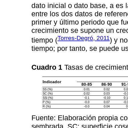
dato inicial o dato base, a es
entre los dos datos de referen
primer y último periodo que fu
crecimiento se supone un crec
Torres-Degró, 2011
tiempo (
) y n
tiempo; por tanto, se puede us
Cuadro 1
Tasas de crecimiento
Indicador
80-85
86-90
91-
SS (%)
0.01
0.02
0.
SC (%)
0.02
0.03
-0.
SSi (%)
-0.1
-0.10
0.
P (%)
-0.0
0.07
-0.
R (%)
-0.0
0.04
0
Fuente: Elaboración propia c
sembrada, SC: superficie cose