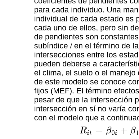
coeficientes de pendientes con
para cada individuo. Una mane
individual de cada estado es p
cada uno de ellos, pero sin de
de pendientes son constantes p
subíndice
i
en el término de la
intersecciones entre los estad
pueden deberse a característ
el clima, el suelo o el manejo 
de este modelo se conoce com
fijos (MEF). El término efecto
pesar de que la intersección 
intersección en sí no varía co
con el modelo que a continuac
=
+
R
β
β
0
1
i
t
i
R
i
t
=
β
0
i
+
β
1
D
P
i
t
+
β
2
D
1
i
t
+
e
i
t