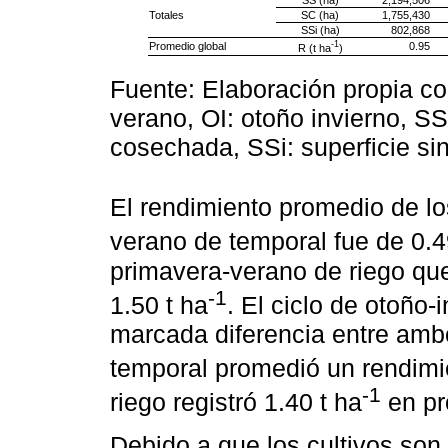
SS (ha)
2,194,506
Totales
SC (ha)
1,755,430
SSi (ha)
802,868
-1
Promedio global
0.95
R (t ha
)
Fuente: Elaboración propia c
verano, OI: otoño invierno, SS
cosechada, SSi: superficie sin
El rendimiento promedio de lo
verano de temporal fue de 0.4
primavera-verano de riego qu
-1
1.50 t ha
. El ciclo de otoño
marcada diferencia entre am
temporal promedió un rendimie
-1
riego registró 1.40 t ha
en pr
Debido a que los cultivos so