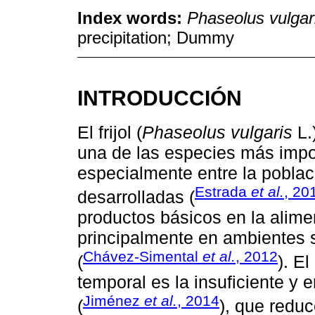
Index words:
Phaseolus vulgar
precipitation; Dummy
INTRODUCCIÓN
El frijol (
Phaseolus vulgaris
L.
una de las especies más imp
especialmente entre la pobla
Estrada
et al.
, 20
desarrolladas (
productos básicos en la alimen
principalmente en ambientes s
Chávez-Simental
et al.
, 2012
(
). E
temporal es la insuficiente y e
Jiménez
et al.
, 2014
(
), que redu