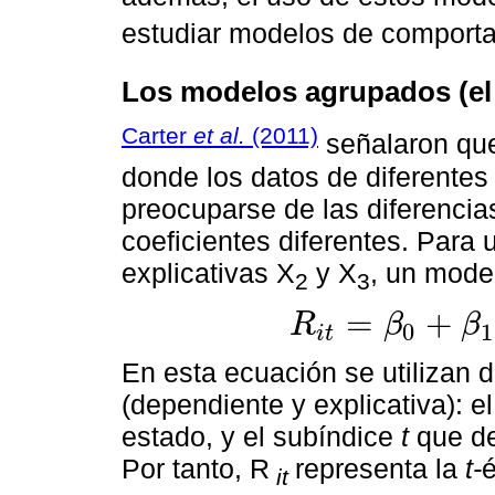
estudiar modelos de comporta
Los modelos agrupados (el
Carter
et al.
(2011)
señalaron qu
donde los datos de diferentes
preocuparse de las diferencia
coeficientes diferentes. Para
explicativas X
y X
, un mode
2
3
=
+
R
β
β
0
1
i
t
R
i
t
=
β
0
+
β
1
D
P
i
t
+
β
2
D
1
i
t
+
e
i
t
En esta ecuación se utilizan 
(dependiente y explicativa): e
estado, y el subíndice
t
que de
Por tanto, R
representa la
t-
é
it