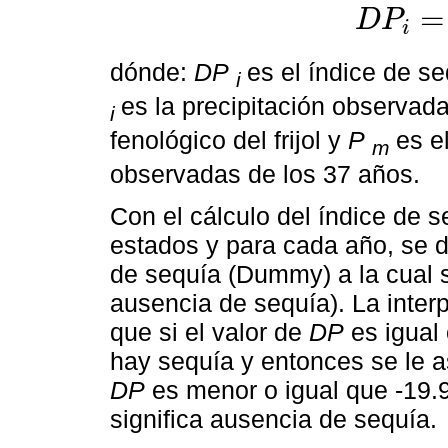
=
D
P
i
D
P
i
=
(
P
i
−
P
m
P
dónde:
DP
es el índice de se
i
es la precipitación observada
i
fenológico del frijol y
P
es e
m
observadas de los 37 años.
Con el cálculo del índice de 
estados y para cada año, se de
de sequía (Dummy) a la cual 
ausencia de sequía). La inter
que si el valor de
DP
es igual
hay sequía y entonces se le asi
DP
es menor o igual que -19.
significa ausencia de sequía.