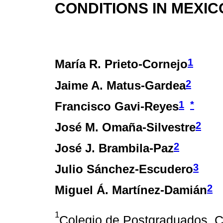
CONDITIONS IN MEXIC
1
María R. Prieto-Cornejo
2
Jaime A. Matus-Gardea
1
*
Francisco Gavi-Reyes
2
José M. Omaña-Silvestre
2
José J. Brambila-Paz
3
Julio Sánchez-Escudero
2
Miguel Á. Martínez-Damián
1
Colegio de Postgraduados,