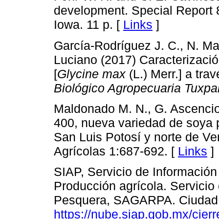
development. Special Report 8
Iowa. 11 p. [
Links
]
García-Rodríguez J. C., N. M
Luciano (2017) Caracterizació
[
Glycine max
(L.) Merr.] a tr
Biológico Agropecuaria Tuxpa
Maldonado M. N., G. Ascencio 
400, nueva variedad de soya p
San Luis Potosí y norte de V
Agrícolas 1:687-692. [
Links
]
SIAP, Servicio de Informació
Producción agrícola. Servicio
Pesquera, SAGARPA. Ciudad 
https://nube.siap.gob.mx/cierr