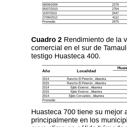
08/09/2009
2379
05/07/2010
2764
11/07/2011
2647
27/06/2012
4112
Promedio
2975
Cuadro 2
Rendimiento de la v
comercial en el sur de Tamaul
testigo Huasteca 400.
Huas
Año
Localidad
2014
Rancho El Peterón , Altamira
2015
Rancho El Peterón , Altamira
2014
Ejido Esteros , Altamira
2015
Ejido Esteros , Altamira
2014
Ejido Cervantes , Altamira
Promedio
Huasteca 700 tiene su mejor a
principalmente en los municip