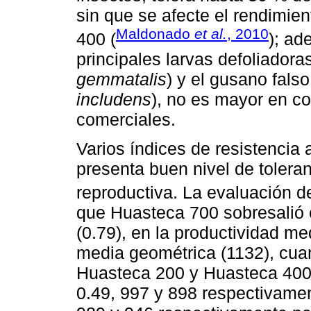
sin que se afecte el rendimie
Maldonado
et al.
, 2010
400 (
); ad
principales larvas defoliadoras
gemmatalis
) y el gusano fals
includens
), no es mayor en c
comerciales.
Varios índices de resistencia
presenta buen nivel de toleran
reproductiva. La evaluación 
que Huasteca 700 sobresalió e
(0.79), en la productividad me
media geométrica (1132), cua
Huasteca 200 y Huasteca 400,
0.49, 997 y 898 respectivamen