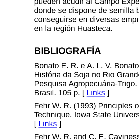
pueden acudir al Campo Expe
donde se dispone de semilla b
conseguirse en diversas empr
en la región Huasteca.
BIBLIOGRAFÍA
Bonato E. R. e A. L. V. Bonat
História da Soja no Rio Grand
Pesquisa Agropecuária-Trigo.
Brasil. 105 p. [
Links
]
Fehr W. R. (1993) Principles 
Technique. Iowa State Univers
[
Links
]
Fehr W. R. and C. E. Cavines