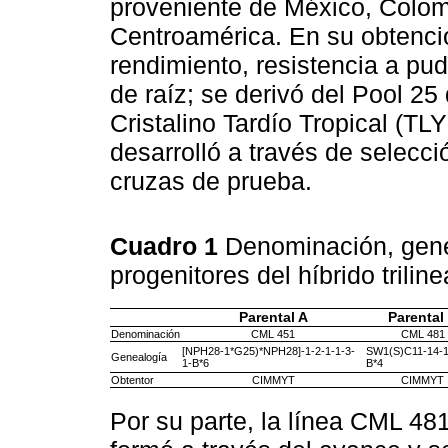
proveniente de México, Colomb
Centroamérica. En su obtenció
rendimiento, resistencia a pu
de raíz; se derivó del Pool 
Cristalino Tardío Tropical (TLY
desarrolló a través de selecc
cruzas de prueba.
Cuadro 1
Denominación, genea
progenitores del híbrido trilin
Parental A
Parental
Denominación
CML 451
CML 481
[NPH28-1*G25)*NPH28]-1-2-1-1-3-
SW1(S)C11-14-1
Genealogía
1-B*6
B*4
Obtentor
CIMMYT
CIMMYT
Por su parte, la línea CML 48