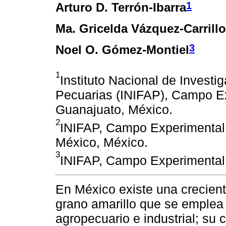
1
Arturo D. Terrón-Ibarra
Ma. Gricelda Vázquez-Carrillo
3
Noel O. Gómez-Montiel
1
Instituto Nacional de Investi
Pecuarias (INIFAP), Campo Ex
Guanajuato, México.
2
INIFAP, Campo Experimental 
México, México.
3
INIFAP, Campo Experimental I
En México existe una crecien
grano amarillo que se emplea
agropecuario e industrial; su