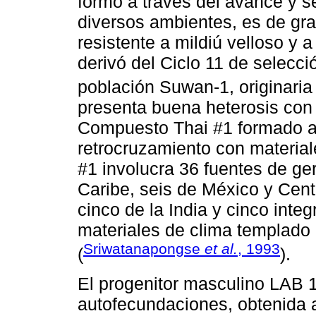
formó a través del avance y 
diversos ambientes, es de grano
resistente a mildiú velloso y a
derivó del Ciclo 11 de selecci
población Suwan-1, originaria
presenta buena heterosis con 
Compuesto Thai #1 formado a 
retrocruzamiento con materiale
#1 involucra 36 fuentes de ge
Caribe, seis de México y Cen
cinco de la India y cinco int
materiales de clima templado
Sriwatanapongse
et al.
, 1993
(
).
El progenitor masculino LAB 
autofecundaciones, obtenida 