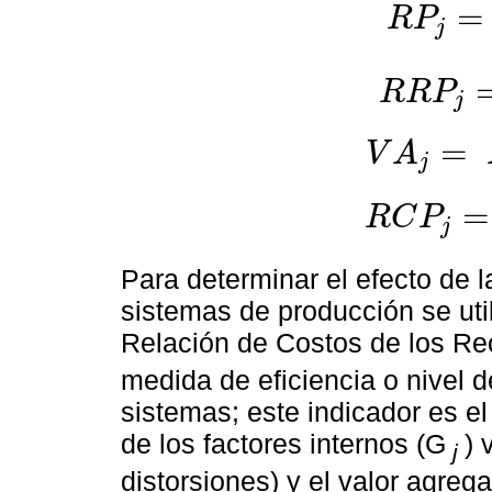
=
R
P
j
R
P
j
=
A
j
B
j
+
C
j
R
R
P
j
R
R
P
j
=
D
j
B
j
+
C
j
=
V
A
j
V
A
j
=
A
j
-
B
j
=
R
C
P
j
R
C
P
j
=
C
j
A
j
-
B
j
Para determinar el efecto de 
sistemas de producción se util
Relación de Costos de los Re
medida de eficiencia o nivel 
sistemas; este indicador es el 
de los factores internos (G
) 
j
distorsiones) y el valor agre