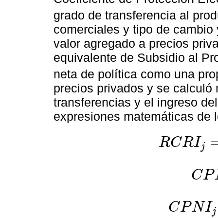
grado de transferencia al pro
comerciales y tipo de cambio y
valor agregado a precios priv
equivalente de Subsidio al P
neta de política como una prop
precios privados y se calculó 
transferencias y el ingreso de
expresiones matemáticas de lo
R
C
R
I
j
R
C
R
I
j
=
G
j
E
j
-
F
j
C
P
C
P
N
P
j
=
C
P
N
I
j
C
P
N
I
j
=
B
j
F
j