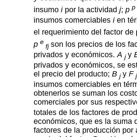
p
insumo
i
por la actividad
j
;
p
insumos comerciables
i
en té
el requerimiento del factor d
e
p
son los precios de los f
fj
privados y económicos.
A
y
j
privados y económicos, se esti
el precio del producto;
B
y
F
j
j
insumos comerciables en térm
obtenerlos se suman los costo
comerciales por sus respectiv
totales de los factores de pro
económicos, que es la suma d
factores de la producción por 