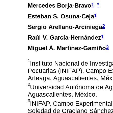
1
*
Mercedes Borja-Bravo
1
Esteban S. Osuna-Ceja
2
Sergio Arellano-Arciniega
1
Raúl V. García-Hernández
3
Miguel Á. Martínez-Gamiño
1
Instituto Nacional de Investi
Pecuarias (INIFAP), Campo Ex
Arteaga, Aguascalientes, Méx
2
Universidad Autónoma de Agu
Aguascalientes, México.
3
INIFAP, Campo Experimental 
Soledad de Graciano Sánchez,