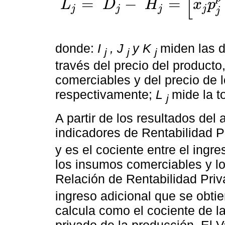
[
=
−
=
L
D
H
x
p
j
j
j
j
L
j
=
D
j
-
H
j
=
x
j
p
j
p
-
∑
i
=
1
l
x
i
j
p
i
j
p
-
∑
f
=
1
F
x
f
j
p
f
j
p
-
[
x
j
p
j
e
-
∑
i
=
j
donde:
I
, J
y K
miden las d
j
j
j
través del precio del producto
comerciables y del precio de 
respectivamente;
L
mide la t
j
A partir de los resultados del
indicadores de Rentabilidad 
y es el cociente entre el ingr
los insumos comerciables y lo
Relación de Rentabilidad Pri
ingreso adicional que se obtie
calcula como el cociente de l
privado de la producción. El 