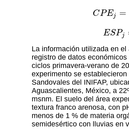
=
C
P
E
j
C
P
E
j
=
(
A
j
-
B
j
)
(
E
j
-
F
j
E
S
P
j
E
S
P
j
=
L
j
A
j
La información utilizada en el
registro de datos económicos 
ciclos primavera-verano de 2
experimento se establecieron 
Sandovales del INIFAP, ubicad
Aguascalientes, México, a 22º
msnm. El suelo del área exper
textura franco arenosa, con p
menos de 1 % de materia orgá
semidesértico con lluvias en 