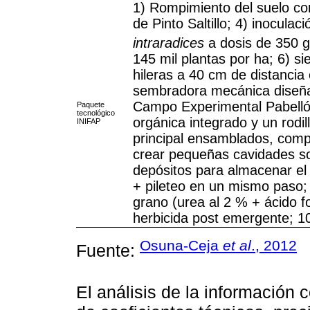
1) Rompimiento del suelo con 
de Pinto Saltillo; 4) inocula
intraradices
a dosis de 350 g
145 mil plantas por ha; 6) 
hileras a 40 cm de distancia 
sembradora mecánica diseña
Campo Experimental Pabellón
Paquete
tecnológico
orgánica integrado y un rodi
INIFAP
principal ensamblados, comp
crear pequeñas cavidades so
depósitos para almacenar el 
+ pileteo en un mismo paso; 8)
grano (urea al 2 % + ácido fo
herbicida post emergente; 10) 
Osuna-Ceja
et al
., 2012
Fuente:
El análisis de la información c