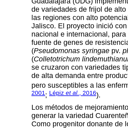
Guadalajara (UDG) implementó
de variedades de frijol de alt
las regiones con alto potencia
Jalisco. El proyecto inició c
nacional e internacional, para 
fuente de genes de resistencia
(
Pseudomonas syringae
pv.
p
(
Colletotrichum lindemuthian
se cruzaron con variedades t
de alta demanda entre produc
pero susceptibles a las enfe
2001
Lépiz
et al.
, 2016
;
).
Los métodos de mejoramiento 
generar la variedad Cuarenteñ
Como progenitor donante de lo