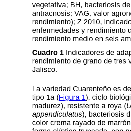
vegetativa; BH, bacteriosis d
antracnosis; VAG, valor agron
rendimiento); Z 2010, indicad
enfermedades y rendimiento 
rendimiento medio en seis amb
Cuadro 1
Indicadores de adap
rendimiento de grano de tres v
Jalisco.
La variedad Cuarenteño es de
tipo 1a (
Figura 1
), ciclo bioló
madurez), resistente a roya (
U
appendiculatus
), bacteriosis 
color crema rayado de marrón 
forma elíptica truncada, con 