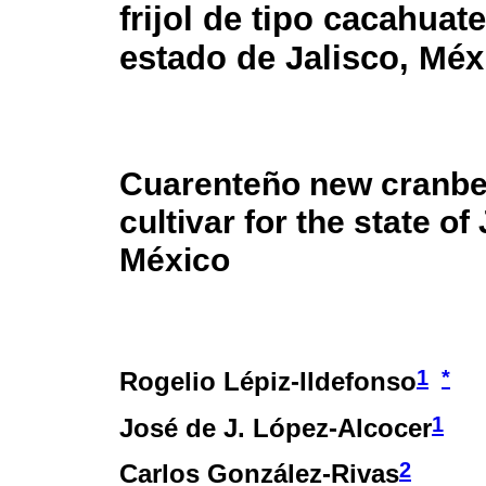
frijol de tipo cacahuate
estado de Jalisco, Méx
Cuarenteño new cranbe
cultivar for the state of 
México
1
*
Rogelio Lépiz-Ildefonso
1
José de J. López-Alcocer
2
Carlos González-Rivas