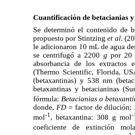
Cuantificación de betacianias y
Se determinó el contenido de b
propuesto por Stintzing
et al
. (2
le adicionaron 10 mL de agua des
se centrifugó a 2200
g
por 20 m
absorbancia de los extractos
(Thermo Scientific, Florida, U
(betaxantinas) y 538 nm (betaci
betaxantinas y betacianinas (S
fórmula:
Betacianias o betaxant
donde,
FD
= factor de dilución;
-1
-
mol
, betaxantina: 308 g mol
coeficiente de extinción mo
1