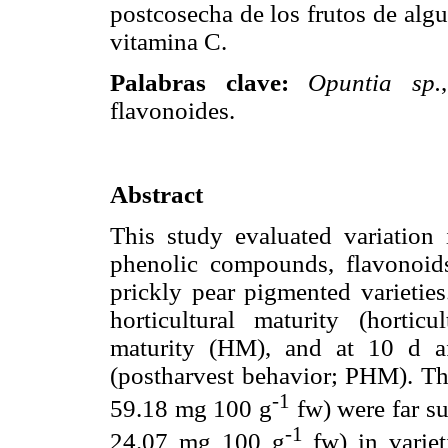
postcosecha de los frutos de alg
vitamina C.
Palabras clave:
Opuntia sp.
flavonoides.
Abstract
This study evaluated variation 
phenolic compounds, flavonoids
prickly pear pigmented varietie
horticultural maturity (horticu
maturity (HM), and at 10 d aft
(postharvest behavior; PHM). The
-1
59.18 mg 100 g
fw) were far su
-1
24.07 mg 100 g
fw) in variet