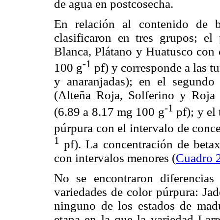
de agua en postcosecha.
En relación al contenido de b
clasificaron en tres grupos; el
Blanca, Plátano y Huatusco con 
-1
100 g
pf) y corresponde a las t
y anaranjadas); en el segundo 
(Alteña Roja, Solferino y Roja 
-1
(6.89 a 8.17 mg 100 g
pf); y el
púrpura con el intervalo de con
1
pf). La concentración de betax
con intervalos menores (
Cuadro 
No se encontraron diferencias s
variedades de color púrpura: Ja
ninguno de los estados de mad
etapa en la que la variedad Lar