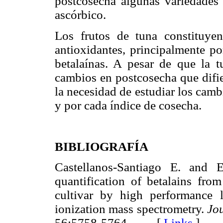
postcosecha algunas variedades 
ascórbico.
Los frutos de tuna constituye
antioxidantes, principalmente po
betalaínas. A pesar de que la t
cambios en postcosecha que difie
la necesidad de estudiar los camb
y por cada índice de cosecha.
BIBLIOGRAFÍA
Castellanos-Santiago E. and 
quantification of betalains fro
cultivar by high performance 
ionization mass spectrometry.
Jo
56:5758-5764. [
Links
]