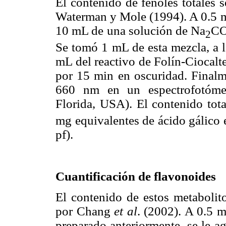
El contenido de fenoles totales 
Waterman y Mole (1994). A 0.5 mL
10 mL de una solución de Na
C
2
Se tomó 1 mL de esta mezcla, a l
mL del reactivo de Folín-Ciocalt
por 15 min en oscuridad. Finalme
660 nm en un espectrofotómet
Florida, USA). El contenido tota
mg equivalentes de ácido gálico
pf).
Cuantificación de flavonoides
El contenido de estos metabolit
por Chang
et al
. (2002). A 0.5 m
preparado anteriormente, se le a