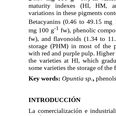
maturity indexes (HI, HM, a
variations in these pigments con
Betacyanins (0.46 to 49.15 mg
-1
mg 100 g
fw), phenolic compo
fw), and flavonoids (1.34 to 1
storage (PHM) in most of the pi
with red and purple pulp. Higher
the varieties at HI, which gra
some varieties the storage of the f
Key words:
Opuntia sp.
,
phenols,
INTRODUCCIÓN
La comercialización e industrial