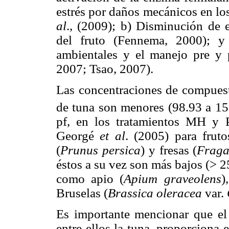
estrés por daños mecánicos en lo
al
., (2009); b) Disminución de 
del fruto (Fennema, 2000); y 
ambientales y el manejo pre y
2007; Tsao, 2007).
Las concentraciones de compuest
de tuna son menores (98.93 a 1
pf, en los tratamientos MH y P
Georgé
et al
. (2005) para fruto
(
Prunus persica
) y fresas (
Fraga
éstos a su vez son más bajos (> 
como apio (
Apium graveolens
)
Bruselas (
Brassica oleracea
var.
Es importante mencionar que el 
entre ellos la tuna, proporciona