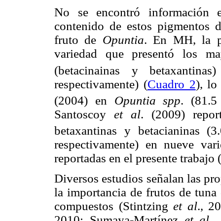
No se encontró información en
contenido de estos pigmentos d
fruto de
Opuntia
. En MH, la 
variedad que presentó los may
(betacinainas y betaxanti
respectivamente) (
Cuadro 2
), l
(2004) en
Opuntia spp
. (81.
Santoscoy
et al
. (2009) repor
betaxantinas y betacianinas 
respectivamente) en nueve va
reportadas en el presente trabajo 
Diversos estudios señalan las pro
la importancia de frutos de tuna
compuestos (Stintzing
et al
., 2
2010; Sumaya-Martínez
et al
.,