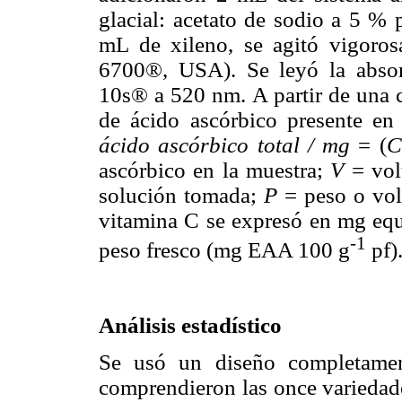
glacial: acetato de sodio a 5 % 
mL de xileno, se agitó vigoro
6700®, USA). Se leyó la absor
10s® a 520 nm. A partir de una c
de ácido ascórbico presente en
ácido ascórbico total / mg
= (
C
ascórbico en la muestra;
V
= vol
solución tomada;
P
= peso o vol
vitamina C se expresó en mg equ
-1
peso fresco (mg EAA 100 g
pf)
Análisis estadístico
Se usó un diseño completament
comprendieron las once variedade