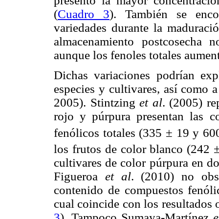
presentó la mayor concentrac
(
Cuadro 3
). También se encont
variedades durante la maduraci
almacenamiento postcosecha no 
aunque los fenoles totales aumen
Dichas variaciones podrían expl
especies y cultivares, así como 
2005). Stintzing
et al
. (2005) re
rojo y púrpura presentan las c
fenólicos totales (335 ± 19 y 
los frutos de color blanco (24
cultivares de color púrpura en d
Figueroa
et al
. (2010) no obs
contenido de compuestos fenóli
cual coincide con los resultados 
3
). Tampoco Sumaya-Martínez
e