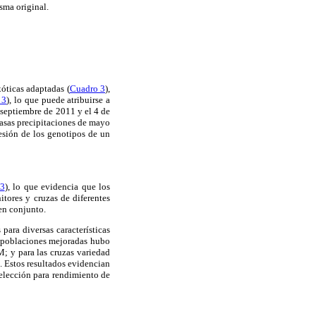
sma original.
óticas adaptadas (
Cuadro 3
),
 3
), lo que puede atribuirse a
 septiembre de 2011 y el 4 de
asas precipitaciones de mayo
sión de los genotipos de un
 3
), lo que evidencia que los
itores y cruzas de diferentes
en conjunto.
 para diversas características
re poblaciones mejoradas hubo
M; y para las cruzas variedad
. Estos resultados evidencian
selección para rendimiento de