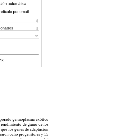
ción automática
artículo por email
s
cionados
nk
rporado germoplasma exótico
l rendimiento de grano de los
e que los genes de adaptación
luaron ocho progenitores y 15