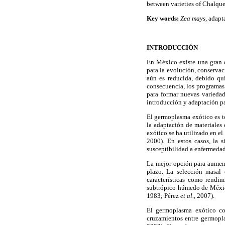
between varieties of Chalque
Key words:
Zea mays,
adapta
INTRODUCCIÓN
En México existe una gran d
para la evolución, conservac
aún es reducida, debido qui
consecuencia, los programas
para formar nuevas variedad
introducción y adaptación p
El germoplasma exótico es t
la adaptación de materiales
exótico se ha utilizado en 
2000). En estos casos, la 
susceptibilidad a enfermedad
La mejor opción para aumenta
plazo. La selección masal 
características como rendi
subtrópico húmedo de México
1983; Pérez
et al.,
2007).
El germoplasma exótico con
cruzamientos entre germopl