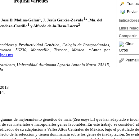
tropical varieties
Traduc
Enviar 
1
1
, José D. Molina-Galán
, J. Jesús García-Zavala
*, Ma. del
Indicadore
1
2
ndoza-Castillo
y Alfredo de-la-Rosa-Loera
Links rela
Compartir
Otros
néticos y Productividad-Genética, Colegio de Postgraduados,
xcoco. 56230, Montecillo, Texcoco, México.
*Autor por
Otros
lpos.mx
Permali
ramiento, Universidad Autónoma Agraria Antonio Narro. 25315,
la.
 2013
14.
ogramas de mejoramiento genético de maíz (
Zea mays
L.) que han adaptado e inco
a de sus materiales e incorporarles genes favorables. En este trabajo se consideró a
dicador de su adaptación a Valles Altos Centrales de México, bajo el postulado d
fecto de la selección y tienen dominancia sobre los genes de inadaptación. Se eva