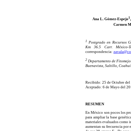
1
Ana L. Gómez-Espejo
Carmen Me
1
Postgrado en Recursos Ge
Km 36.5 Carr. México-Te
correspondencia:
zavala@co
2
Departamento de Fitomejo
Buenavista, Saltillo, Coahui
Recibido: 25 de Octubre del
Aceptado: 6 de Mayo del 20
RESUMEN
En México son pocos los pr
para ampliar la base genétic
materiales evaluados como in
aumentan su frecuencia por e