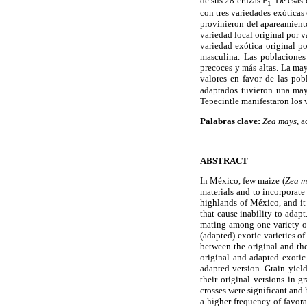
de sus 28 cruzas F
. De esas
1
con tres variedades exóticas 
provinieron del apareamiento 
variedad local original por 
variedad exótica original po
masculina. Las poblaciones
precoces y más altas. La may
valores en favor de las pob
adaptados tuvieron una may
Tepecintle manifestaron los 
Palabras clave:
Zea mays,
ad
ABSTRACT
In México, few maize (
Zea m
materials and to incorporate
highlands of México, and it 
that cause inability to adap
mating among one variety of
(adapted) exotic varieties o
between the original and the
original and adapted exotic 
adapted version. Grain yiel
their original versions in 
crosses were significant and
a higher frequency of favor