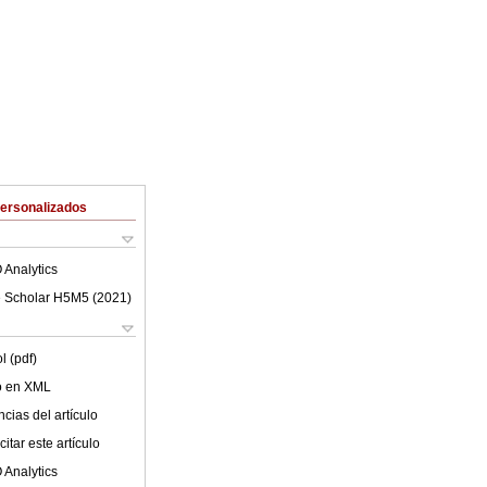
Personalizados
 Analytics
 Scholar H5M5 (
2021
)
l (pdf)
lo en XML
cias del artículo
itar este artículo
 Analytics