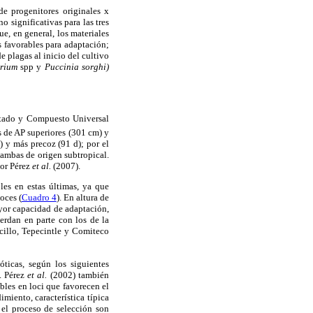
de progenitores originales x
no significativas para las tres
e, en general, los materiales
 favorables para adaptación;
e plagas al inicio del cultivo
rium
spp y
Puccinia sorghi)
ptado y Compuesto Universal
s de AP superiores (301 cm) y
) y más precoz (91 d); por el
 ambas de origen subtropical.
por Pérez
et al.
(2007).
es en estas últimas, ya que
oces (
Cuadro 4
). En altura de
yor capacidad de adaptación,
erdan en parte con los de la
cillo, Tepecintle y Comiteco
ticas, según los siguientes
. Pérez
et al.
(2002) también
bles en loci que favorecen el
imiento, característica típica
el proceso de selección son