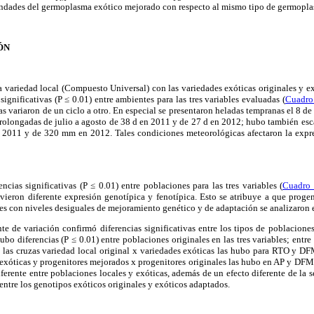
bondades del germoplasma exótico mejorado con respecto al mismo tipo de germopla
ÓN
 variedad local (Compuesto Universal) con las variedades exóticas originales y ex
ignificativas (P ≤ 0.01) entre ambientes para las tres variables evaluadas (
Cuadro
as variaron de un ciclo a otro. En especial se presentaron heladas tempranas el 8 de
prolongadas de julio a agosto de 38 d en 2011 y de 27 d en 2012; hubo también esc
 2011 y de 320 mm en 2012. Tales condiciones meteorológicas afectaron la expre
ncias significativas (P ≤ 0.01) entre poblaciones para las tres variables (
Cuadro
vieron diferente expresión genotípica y fenotípica. Esto se atribuye a que progen
les con niveles desiguales de mejoramiento genético y de adaptación se analizaron 
nte de variación confirmó diferencias significativas entre los tipos de poblaciones
bo diferencias (P ≤ 0.01) entre poblaciones originales en las tres variables; ent
e las cruzas variedad local original x variedades exóticas las hubo para RTO y DF
exóticas y progenitores mejorados x progenitores originales las hubo en AP y DFM
ferente entre poblaciones locales y exóticas, además de un efecto diferente de la 
entre los genotipos exóticos originales y exóticos adaptados.