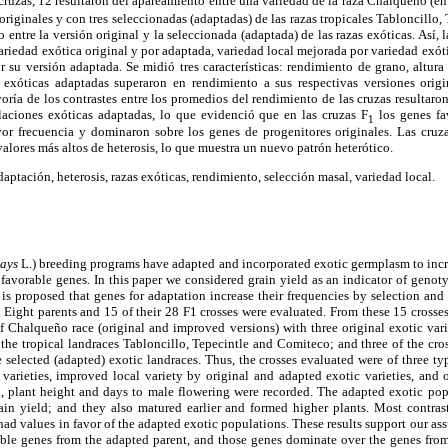
 cruzas, 12 resultaron del apareamiento entre una variedad de la raza Chalqueño (en
originales y con tres seleccionadas (adaptadas) de las razas tropicales Tabloncillo,
entre la versión original y la seleccionada (adaptada) de las razas exóticas. Así, l
variedad exótica original y por adaptada, variedad local mejorada por variedad exóti
r su versión adaptada. Se midió tres características: rendimiento de grano, altura 
 exóticas adaptadas superaron en rendimiento a sus respectivas versiones orig
oría de los contrastes entre los promedios del rendimiento de las cruzas resultaron
laciones exóticas adaptadas, lo que evidenció que en las cruzas F
los genes fa
1
or frecuencia y dominaron sobre los genes de progenitores originales. Las cruz
valores más altos de heterosis, lo que muestra un nuevo patrón heterótico.
aptación, heterosis, razas exóticas, rendimiento, selección masal, variedad local.
ays
L.) breeding programs have adapted and incorporated exotic germplasm to incre
 favorable genes. In this paper we considered grain yield as an indicator of genoty
is proposed that genes for adaptation increase their frequencies by selection an
t. Eight parents and 15 of their 28 F1 crosses were evaluated. From these 15 crosse
 Chalqueño race (original and improved versions) with three original exotic varie
f the tropical landraces Tabloncillo, Tepecintle and Comiteco; and three of the cro
 selected (adapted) exotic landraces. Thus, the crosses evaluated were of three typ
varieties, improved local variety by original and adapted exotic varieties, and o
d, plant height and days to male flowering were recorded. The adapted exotic pop
grain yield; and they also matured earlier and formed higher plants. Most contras
 had values in favor of the adapted exotic populations. These results support our as
able genes from the adapted parent, and those genes dominate over the genes from 