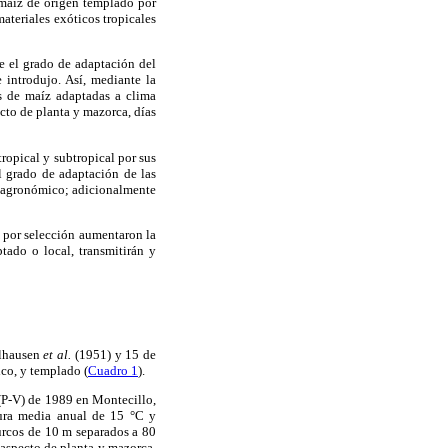
 maíz de origen templado por
teriales exóticos tropicales
e el grado de adaptación del
introdujo. Así, mediante la
es de maíz adaptadas a clima
cto de planta y mazorca, días
tropical y subtropical por sus
l grado de adaptación de las
o agronómico; adicionalmente
s por selección aumentaron la
tado o local, transmitirán y
llhausen
et al.
(1951) y 15 de
ico, y templado (
Cuadro 1
).
 (P-V) de 1989 en Montecillo,
ura media anual de 15 °C y
urcos de 10 m separados a 80
 aspecto de planta y mazorca.