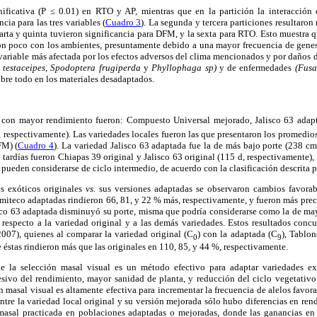
gnificativa (P ≤ 0.01) en RTO y AP, mientras que en la partición la interacción 
cia para las tres variables (
Cuadro 3
). La segunda y tercera particiones resultaron 
uarta y quinta tuvieron significancia para DFM, y la sexta para RTO. Esto muestra qu
on poco con los ambientes, presuntamente debido a una mayor frecuencia de genes
 variable más afectada por los efectos adversos del clima mencionados y por daños d
s testaceipes, Spodoptera frugiperda
y
Phyllophaga sp)
y de enfermedades
(Fusa
obre todo en los materiales desadaptados.
s con mayor rendimiento fueron: Compuesto Universal mejorado, Jalisco 63 ada
, respectivamente). Las variedades locales fueron las que presentaron los promedio
FM) (
Cuadro 4
). La variedad Jalisco 63 adaptada fue la de más bajo porte (238 cm
s tardías fueron Chiapas 39 original y Jalisco 63 original (115 d, respectivamente),
 pueden considerarse de ciclo intermedio, de acuerdo con la clasificación descrita 
s exóticos originales
vs.
sus versiones adaptadas se observaron cambios favorabl
miteco adaptadas rindieron 66, 81, y 22 % más, respectivamente, y fueron más prec
lisco 63 adaptada disminuyó su porte, misma que podría considerarse como la de ma
 respecto a la variedad original y a las demás variedades. Estos resultados concu
007), quienes al comparar la variedad original (C
) con la adaptada (C
), Tablon
0
9
 éstas rindieron más que las originales en 110, 85, y 44 %, respectivamente.
ue la selección masal visual es un método efectivo para adaptar variedades exó
sivo del rendimiento, mayor sanidad de planta, y reducción del ciclo vegetativo
n masal visual es altamente efectiva para incrementar la frecuencia de alelos favora
ntre la variedad local original y su versión mejorada sólo hubo diferencias en rend
masal practicada en poblaciones adaptadas o mejoradas, donde las ganancias en 