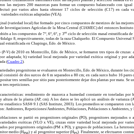
aron las mejores 200 mazorcas para formar un compuesto balanceado con igual
fectuó por varios años hasta obtener 17 ciclos de selección (C17) en cada v
 variedades exóticas adaptadas (VEA).
inal (variedad local) fue formado por cinco compuestos de mestizos de las mejores
o de Investigaciones Agrícolas de la Mesa Central (CIAMEC) del entonces Instituto
er
bién a los compuestos de 7°, 6°, 6°, y 3
ciclo de selección masal estratificada d
Hidalgo 8, respectivamente, todas de la raza Chalqueño. El Compuesto Universal
sual estratificada en Chapingo, Edo. de México.
 (P-V) de 2010 en Montecillo, Edo. de México, se formaron tres tipos de cruzas: a
 por adaptada; b) variedad local mejorada por variedad exótica original y por ada
ada (
Cuadro 2
).
ariedades progenitoras se evaluaron en Montecillo, Edo. de México, durante los ci
l consistió de dos surcos de 6 m separados a 80 cm; en cada surco hubo 16 pares 
positar tres semillas por sitio para posteriormente dejar dos plantas por mata. Se 
 tres repeticiones.
 características: rendimiento de mazorca a humedad constante en toneladas por h
y altura de la planta (AP, cm). A los datos se les aplicó un análisis de varianz
e estadístico SAS® 9.1 (SAS Institute, 2003).
Los promedios se compararon con la
ron: Ambientes, Repeticiones/Ambientes, Poblaciones, Poblaciones x Ambientes, y E
laciones se partió en progenitores originales (PO), progenitores mejorados o 
 variedades exóticas (VLO x VE), cruzas entre variedad local mejorada por var
ados por progenitores originales (PM x PO), y grupos de poblaciones. La heterosis d
enitor medio (H
) y al progenitor superior (H
). Finalmente, se efectuaron contra
PM
PS