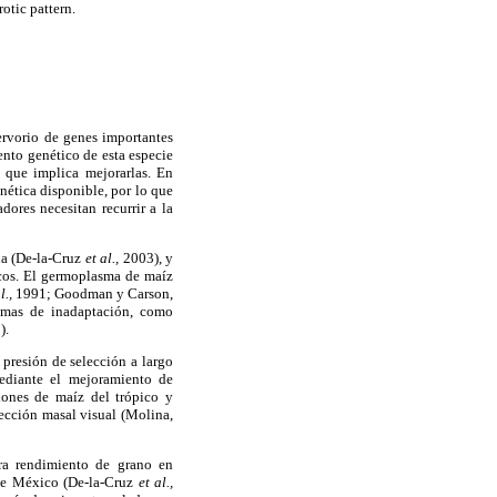
otic pattern.
ervorio de genes importantes
ento genético de esta especie
n que implica mejorarlas. En
ética disponible, por lo que
ores necesitan recurrir a la
da (De-la-Cruz
et al.,
2003), y
icos. El germoplasma de maíz
l.,
1991; Goodman y Carson,
omas de inadaptación, como
).
 presión de selección a largo
mediante el mejoramiento de
iones de maíz del trópico y
ección masal visual (Molina,
ara rendimiento de grano en
 de México (De-la-Cruz
et al.,