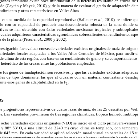
giones templadas existe poca información de la heterosis resultante en cruzas de
do (Gaytán y Mayek, 2010), y de la manera de evaluar el grado de adaptación de ma
dimiento y otras características en Valles Altos.
 es una medida de la capacidad reproductiva (Hallauer
et al.,
2010), se infiere qu
ado con su capacidad de producir una descendencia robusta en la zona donde se 
tivas se han obtenido con éxito variedades mexicanas tropicales y subtropical
s cuales adquirieron características agronómicas sobresalientes en rendimiento, aspe
a de la planta (Pérez
et al.,
2000 y 2002).
vestigación fue evaluar cruzas de variedades exóticas originales de maíz de origen 
ariedades locales adaptadas a los Valles Altos Centrales de México, para medir e
o de clima de esta región, con base en su rendimiento de grano y su comportamient
heterótico de las cruzas entre las poblaciones empleadas.
ue los genes de inadaptación son recesivos, y que las variedades exóticas adaptada
bles de tipo dominante, las que al cruzarse con un material contrastante desadap
nte esos genes de adaptabilidad en la F
.
1
OS
s progenitoras representativas de cuatro razas de maíz de las 25 descritas por We
es. Las variedades provinieron de tres regiones climáticas: trópico húmedo, subtróp
s ocho variedades exóticas originales (VEO) se inició en el ciclo primavera-verano
 y 98° 53' O, a una altitud de 2240 m) cuyo clima es templado, con temperat
 de 645 mm. En cada variedad se aplicó selección masal visual en parcelas de 15 s
ediante cruzamientos fraternales entre las mejores plantas y selección basada en el