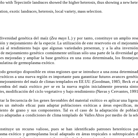
ño with Tepecintle landraces showed the higher heterosis, thus showing a new heter
tion, exotic landraces, heterosis, local variety, mass selection.
iversidad genética del maíz (
Zea
mays
L.) y por tanto, constituye un amplio res
ión y mejoramiento de la especie. La utilización de este reservorio en el mejorami
zá al rendimiento bajo que algunas variedades presentan, y a la alta inversió
 de mejoramiento genético comúnmente utilizan sólo una parte de la diversidad gen
es mejoradas y ampliar la base genética en una zona determinada, los fitomejorad
aulatina de germoplasma exótico.
odo genotipo disponible en otras regiones que se introduce a una zona determina
 exóticos a una nueva región es importante para garantizar futuros avances genét
el mejoramiento del maíz de climas templados en EE.UU. (Goodman, 1985; Beck
et a
siembra del maíz exótico
per se
en la nueva región inicialmente presenta sínt
es, modificación del ciclo vegetativo y bajo rendimiento (Navas y Cervantes, 1991
r la frecuencia de los genes favorables del material exótico es aplicar una ligera
es un método eficaz para adaptar poblaciones exóticas a áreas específicas, 
miento de grano y sus componentes. Tal es el caso de la adaptación de poblac
 adaptadas a condiciones de clima templado de Valles Altos por medio de la sel
stituye un recurso valioso, pues se han identificado patrones heteróticos p
asma exótico y germoplasma local adaptado en áreas tropicales o subtropicales