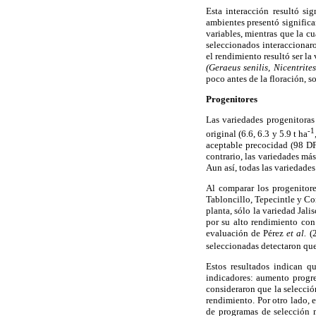
Esta interacción resultó si
ambientes presentó significan
variables, mientras que la c
seleccionados interaccionar
el rendimiento resultó ser la
(Geraeus senilis, Nicentrite
poco antes de la floración, s
Progenitores
Las variedades progenitora
-1
original (6.6, 6.3 y 5.9 t ha
aceptable precocidad (98 D
contrario, las variedades má
Aun así, todas las variedades
Al comparar los progenitore
Tabloncillo, Tepecintle y Co
planta, sólo la variedad Ja
por su alto rendimiento con
evaluación de Pérez
et al.
(2
seleccionadas detectaron que
Estos resultados indican q
indicadores: aumento progre
consideraron que la selecció
rendimiento. Por otro lado, e
de programas de selección 