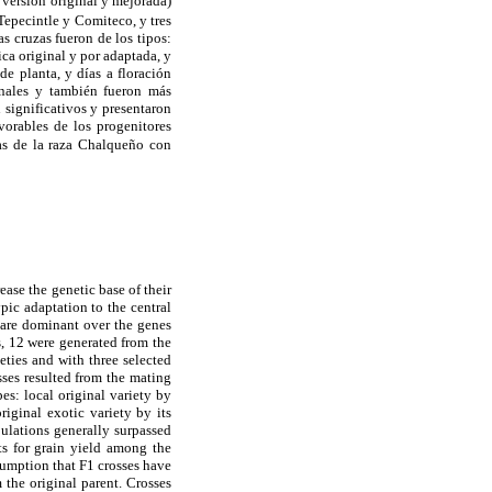
 versión original y mejorada)
 Tepecintle y Comiteco, y tres
as cruzas fueron de los tipos:
ca original y por adaptada, y
de planta, y días a floración
inales y también fueron más
 significativos y presentaron
vorables de los progenitores
as de la raza Chalqueño con
ase the genetic base of their
pic adaptation to the central
d are dominant over the genes
s, 12 were generated from the
ties and with three selected
sses resulted from the mating
es: local original variety by
riginal exotic variety by its
ulations generally surpassed
ts for grain yield among the
sumption that F1 crosses have
the original parent. Crosses