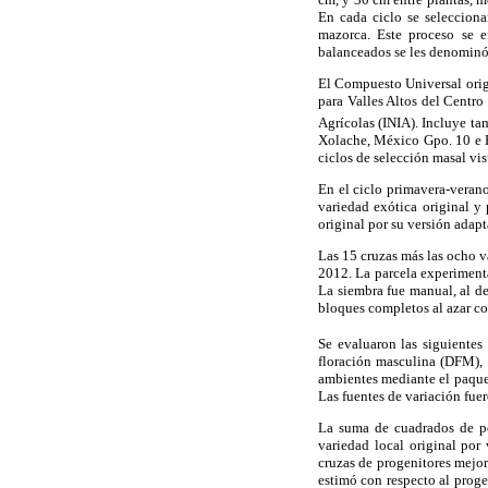
En cada ciclo se seleccion
mazorca. Este proceso se e
balanceados se les denominó
El Compuesto Universal orig
para Valles Altos del Centr
Agrícolas (INIA). Incluye tam
Xolache, México Gpo. 10 e 
ciclos de selección masal vi
En el ciclo primavera-verano
variedad exótica original y
original por su versión adapt
Las 15 cruzas más las ocho v
2012. La parcela experimenta
La siembra fue manual, al de
bloques completos al azar con
Se evaluaron las siguientes
floración masculina (DFM), 
ambientes mediante el paquet
Las fuentes de variación fue
La suma de cuadrados de pob
variedad local original por
cruzas de progenitores mejor
estimó con respecto al prog