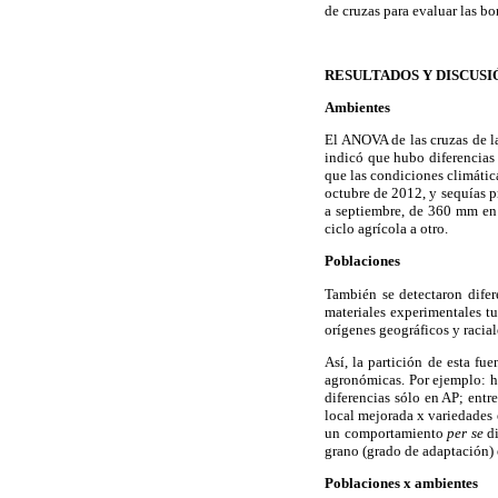
de cruzas para evaluar las 
RESULTADOS Y DISCUSI
Ambientes
El ANOVA de las cruzas de la
indicó que hubo diferencias s
que las condiciones climátic
octubre de 2012, y sequías 
a septiembre, de 360 mm en
ciclo agrícola a otro.
Poblaciones
También se detectaron difere
materiales experimentales tu
orígenes geográficos y racia
Así, la partición de esta fue
agronómicas. Por ejemplo: hu
diferencias sólo en AP; entr
local mejorada x variedades 
un comportamiento
per se
di
grano (grado de adaptación) 
Poblaciones x ambientes