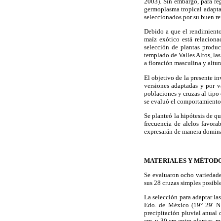
2003). Sin embargo, para re
germoplasma tropical adapta
seleccionados por su buen ren
Debido a que el rendimiento
maíz exótico está relacion
selección de plantas produc
templado de Valles Altos, la
a floración masculina y altur
El objetivo de la presente in
versiones adaptadas y por v
poblaciones y cruzas al tip
se evaluó el comportamiento 
Se planteó la hipótesis de q
frecuencia de alelos favora
expresarán de manera domina
MATERIALES Y MÉTOD
Se evaluaron ocho variedade
sus 28 cruzas simples posibl
La selección para adaptar la
Edo. de México (19° 29' N
precipitación pluvial anual
cm, y 30 cm entre plantas, m