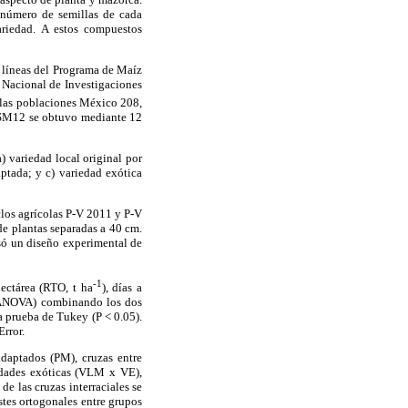
 número de semillas de cada
ariedad. A estos compuestos
 líneas del Programa de Maíz
 Nacional de Investigaciones
e las poblaciones México 208,
 SM12 se obtuvo mediante 12
) variedad local original por
ptada; y c) variedad exótica
clos agrícolas P-V 2011 y P-V
de plantas separadas a 40 cm.
usó un diseño experimental de
-1
ectárea (RTO, t ha
), días a
a (ANOVA) combinando los dos
 prueba de Tukey (P < 0.05).
rror.
adaptados (PM), cruzas entre
iedades exóticas (VLM x VE),
e las cruzas interraciales se
stes ortogonales entre grupos