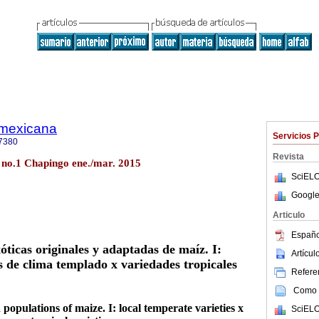
a mexicana
Servicios 
7380
Revista
8 no.1 Chapingo ene./mar. 2015
SciELO
Google
Articulo
Españo
óticas originales y adaptadas de maíz. I:
Artícu
s de clima templado x variedades tropicales
Referen
Como c
populations of maize. I: local temperate varieties x
SciELO