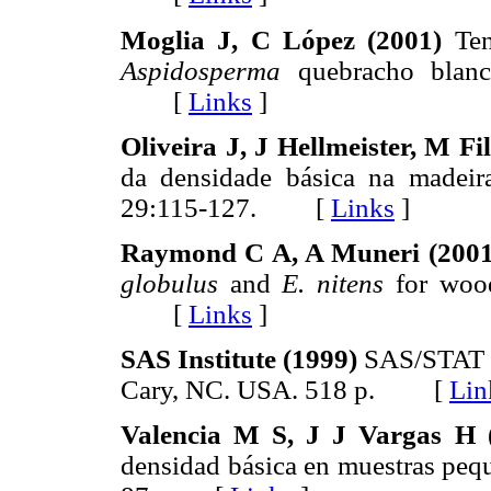
Moglia J, C López (2001)
Tend
Aspidosperma
quebracho blanco
[
Links
]
Oliveira J, J Hellmeister, M Fi
da densidade básica na madeir
29:115-127. [
Links
]
Raymond C A, A Muneri (2001
globulus
and
E. nitens
for wood
[
Links
]
SAS Institute (1999)
SAS/STAT G
Cary, NC. USA. 518 p. [
Lin
Valencia M S, J J Vargas H 
densidad básica en muestras peq