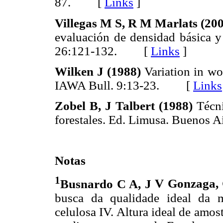
87. [
Links
]
Villegas M S, R M Marlats (20
evaluación de densidad básica 
26:121-132. [
Links
]
Wilken J (1988)
Variation in wo
IAWA Bull. 9:13-23. [
Links
Zobel B, J Talbert (1988)
Técni
forestales. Ed. Limusa. Buenos
Notas
1
Busnardo C A, J
V
Gonzaga,
busca da qualidade ideal da 
celulosa IV. Altura ideal de amo