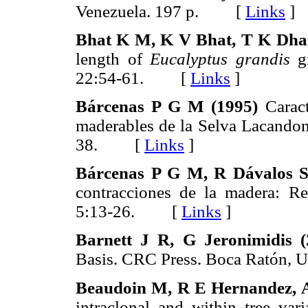
Venezuela. 197 p. [
Links
]
Bhat K M, K V Bhat, T K Dha
length of
Eucalyptus grandis
gr
22:54-61. [
Links
]
Bárcenas P G M (1995)
Caract
maderables de la Selva Lacandon
38. [
Links
]
Bárcenas P G M, R Dávalos S
contracciones de la madera: Re
5:13-26. [
Links
]
Barnett J R, G Jeronimidis (
Basis. CRC Press. Boca Ratón
Beaudoin M, R E Hernandez, A
intraclonal and within tree var