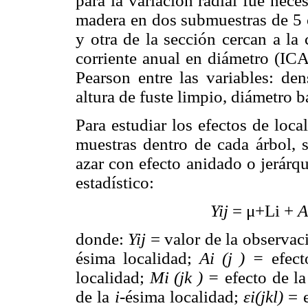
para la variación radial fue nec
madera en dos submuestras de 5 c
y otra de la sección cercan a la
corriente anual en diámetro (ICA
Pearson entre las variables: den
altura de fuste limpio, diámetro 
Para estudiar los efectos de loca
muestras dentro de cada árbol, 
azar con efecto anidado o jerárq
estadístico:
Yij
= μ+Li +
A
donde:
Yij
= valor de la observac
ésima localidad;
Ai (j ) =
efect
localidad;
Mi (jk ) =
efecto de l
de la
i
-ésima localidad;
εi(jkl)
= e