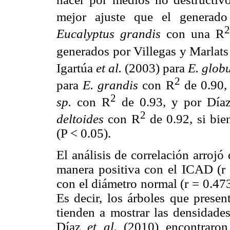
mejor ajuste que el generad
Eucalyptus grandis
con una R
generados por Villegas y Marlat
Igartúa
et al.
(2003) para
E. glob
2
para
E. grandis
con R
de 0.90,
2
sp.
con R
de 0.93, y por Dí
2
deltoides
con R
de 0.92, si bie
(P < 0.05).
El análisis de correlación arroj
manera positiva con el ICAD (r =
con el diámetro normal (r = 0.473
Es decir, los árboles que pres
tienden a mostrar las densidades
Díaz
et al.
(2010) encontraro