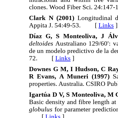
clones. Wood Fiber Sci. 24:1
Clark N (2001)
Longitudinal de
Appita J. 54:49-53. [
Links
]
Díaz G, S Monteoliva, J Álv
deltoides
Australiano 129/60': va
de un modelo predictivo de la de
72. [
Links
]
Downes G M, I Hudson, C Raym
R Evans, A Muneri (1997)
Sa
properties. Australia. CSIRO P
Igartúa D V, S Monteoliva, M 
Basic density and fibre length at
globulus
for parameter predictio
[
Links
]