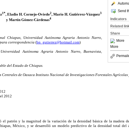
Automat
Send th
1*
2
3
ez
, Eladio H. Cornejo-Oviedo
, Mario H. Gutiérrez-Vázquez
4
Indicators
y Martin Gómez-Cárdenas
Related lin
Share
al Chiapas, Universidad Autónoma Agraria Antonio Narro,
More
 para correspondencia
(
bn_gutierrez@hotmail.com
)
More
Universidad Autónoma Agraria Antonio Narro, Buenavista,
Permali
able del Estado de Chiapas.
Centrales de Oaxaca Instituto Nacional de Investigaciones Forestales Agrícolas 
2012
del 2012
ó el patrón y la magnitud de la variación de la densidad básica de la madera 
hiapas, México, y se desarrolló un modelo predictivo de la densidad total del á