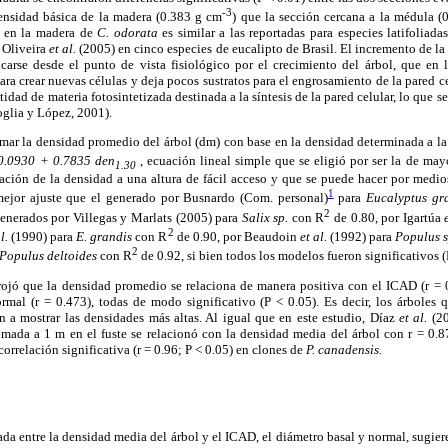
-3
ensidad básica de la madera (0.383 g cm
) que la sección cercana a la médula (
a en la madera de
C. odorata
es similar a las reportadas para especies latifoliad
e Oliveira
et al.
(2005) en cinco especies de eucalipto de Brasil. El incremento de la
icarse desde el punto de vista fisiológico por el crecimiento del árbol, que en l
ara crear nuevas células y deja pocos sustratos para el engrosamiento de la pared c
dad de materia fotosintetizada destinada a la síntesis de la pared celular, lo que 
oglia y López, 2001).
mar la densidad promedio del árbol (dm) con base en la densidad determinada a la
0.0930 + 0.7835 den
, ecuación lineal simple que se eligió por ser la de may
1.30
ación de la densidad a una altura de fácil acceso y que se puede hacer por medio
1
mejor ajuste que el generado por Busnardo (Com. personal)
para
Eucalyptus gr
2
enerados por Villegas y Marlats (2005) para
Salix sp.
con R
de 0.80, por Igartúa
2
l.
(1990) para
E. grandis
con R
de 0.90, por Beaudoin
et al.
(1992) para
Populus s
2
Populus deltoides
con R
de 0.92, si bien todos los modelos fueron significativos (
rrojó que la densidad promedio se relaciona de manera positiva con el ICAD (r = 0
rmal (r = 0.473), todas de modo significativo (P < 0.05). Es decir, los árbole
n a mostrar las densidades más altas. Al igual que en este estudio, Díaz
et al.
(20
mada a 1 m en el fuste se relacionó con la densidad media del árbol con r = 0.
rrelación significativa (r = 0.96; P < 0.05) en clones de
P. canadensis.
ada entre la densidad media del árbol y el ICAD, el diámetro basal y normal, sugiere