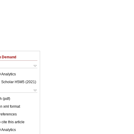
on Demand
 Analytics
 Scholar H5M5 (
2021
)
h (pdf)
 in xml format
 references
cite this article
 Analytics