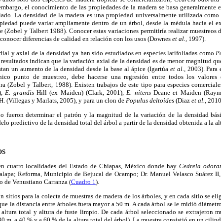
embargo, el conocimiento de las propiedades de la madera se basa generalmente 
iado. La densidad de la madera es una propiedad universalmente utilizada como 
opiedad puede variar ampliamente dentro de un árbol, desde la médula hacia el ex
ce (Zobel y Talbert 1988). Conocer estas variaciones permitiría realizar muestreos 
econocer diferencias de calidad en relación con los usos (Downes
et al.,
1997).
ial y axial de la densidad ya han sido estudiados en especies latifoliadas como
P
resultados indican que la variación axial de la densidad es de menor magnitud que
stan un aumento de la densidad desde la base al ápice (Igartúa
et al.,
2003). Para 
nico punto de muestreo, debe hacerse una regresión entre todos los valores 
ura (Zobel y Talbert, 1988). Existen trabajos de este tipo para especies comercia
),
E. grandis
Hill (ex Maiden) (Clark, 2001),
E. nitens
Deane
et
Maiden (Raymo
H. (Villegas y Marlats, 2005), y para un clon de
Populus deltoides
(Diaz
et al.,
2010
io fueron determinar el patrón y la magnitud de la variación de la densidad bá
lo predictivo de la densidad total del árbol a partir de la densidad obtenida a la a
OS
 en cuatro localidades del Estado de Chiapas, México donde hay
Cedrela odorat
lapa; Reforma, Municipio de Bejucal de Ocampo; Dr. Manuel Velasco Suárez II
o de Venustiano Carranza (
Cuadro 1
).
n sitios para la colecta de muestras de madera de los árboles, y en cada sitio se elig
ue la distancia entre árboles fuera mayor a 50 m. A cada árbol se le midió diámetro
 altura total y altura de fuste limpio. De cada árbol seleccionado se extrajeron m
.30 m, a 40 % y a 60 % de la altura total del árbol). La muestra consistió en un cili