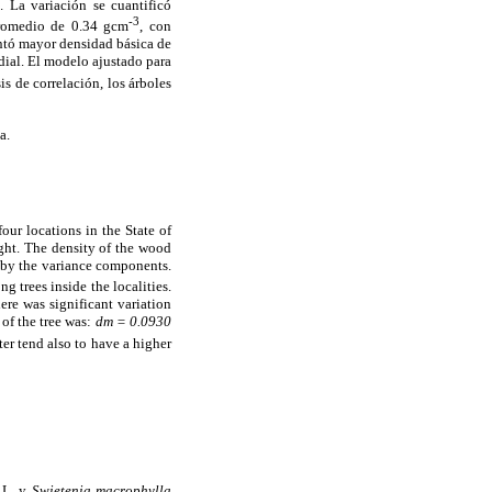
 La variación se cuantificó
-3
romedio de 0.34 gcm
, con
entó mayor densidad básica de
dial. El modelo ajustado para
is de correlación, los árboles
a.
four locations in the State of
ght. The density of the wood
 by the variance components.
g trees inside the localities.
re was significant variation
 of the tree was:
dm = 0.0930
ter tend also to have a higher
L. y
Swietenia macrophylla