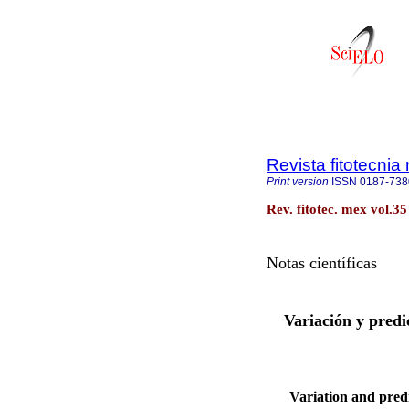
Revista fitotecni
Print version
ISSN
0187-738
Rev. fitotec. mex vol.3
Notas científicas
Variación y predi
Variation and predi