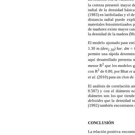
la corteza presentó mayor d
radial de la densidad básic
(1983) en latifoliadas y el d
distancia radial puede expl
materiales fotosintetizados p
de madurez existe mayor canti
la densidad de la madera (M
El modelo ajustado para esti
1.30 m
(den
)
fue:
dm = 
1.30
permite una rápida determin
aquí desarrollado presenta 
2
menor R
que los modelos g
2
con R
de 0.80, por Bhat
et a
et al.
(2010) para un clon de
El análisis de correlación a
0.507) y con el diámetro no
diámetro son los que tiende
deltoides
que la densidad to
(1992) también encontraron co
CONCLUSIÓN
La relación positiva encontr