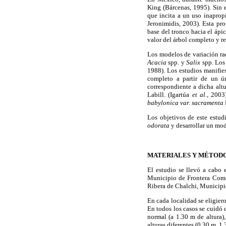
King (Bárcenas, 1995). Sin 
que incita a un uso inaprop
Jeronimidis, 2003). Esta pr
base del tronco hacia el ápi
valor del árbol completo y r
Los modelos de variación rad
Acacia
spp. y
Salix
spp. Los 
1988). Los estudios manifie
completo a partir de un ú
correspondiente a dicha alt
Labill. (Igartúa
et al.,
2003
babylonica var. sacramenta
Los objetivos de este estud
odorata
y desarrollar un mode
MATERIALES Y MÉTOD
El estudio se llevó a cabo
Municipio de Frontera Coma
Ribera de Chalchi, Municipi
En cada localidad se eligiero
En todos los casos se cuidó q
normal (a 1.30 m de altura),
alturas diferentes (0.30 m, 1