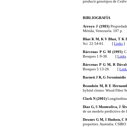
producir genotipos de
Cedre
BIBLIOGRAFÍA
Arroyo J (1983)
Propiedade
Mérida, Venezuela. 197 p
Bhat K M, K V Bhat, T K 
Sci. 22:54-61. [
Links
]
Bárcenas P G M (1995)
Ca
Bosques 1:9-38. [
Links
Bárcenas P G M, R Dávalo
Bosques 5:13-26. [
Link
Barnett J R, G Jeronimidis
Beaudoin M, R E Hernande
hybrid clones. Wood Fiber
Clark N (2001)
Longitudinal
Díaz G, S Monteoliva, J Ál
de un modelo predictivo de
Downes G M, I Hudson, C R
properties. Australia. CSI