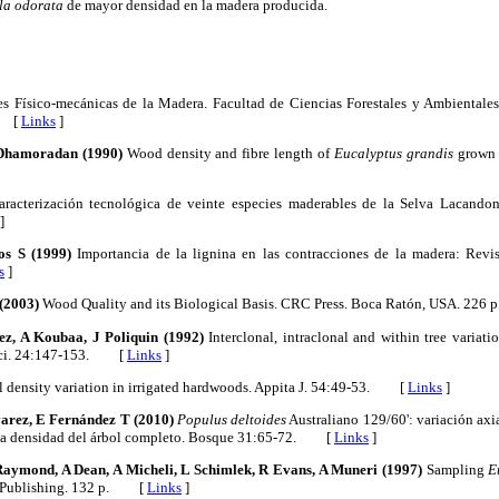
la odorata
de mayor densidad en la madera producida.
s Físico-mecánicas de la Madera. Facultad de Ciencias Forestales y Ambientales
. [
Links
]
Dhamoradan (1990)
Wood density and fibre length of
Eucalyptus grandis
grown i
racterización tecnológica de veinte especies maderables de la Selva Lacando
]
s S (1999)
Importancia de la lignina en las contracciones de la madera: Revis
s
]
 (2003)
Wood Quality and its Biological Basis. CRC Press. Boca Ratón, USA. 2
z, A Koubaa, J Poliquin (1992)
Interclonal, intraclonal and within tree variat
 Sci. 24:147-153. [
Links
]
 density variation in irrigated hardwoods. Appita J. 54:49-53. [
Links
]
varez, E Fernández T (2010)
Populus deltoides
Australiano 129/60': variación axia
 la densidad del árbol completo. Bosque 31:65-72. [
Links
]
aymond, A Dean, A Micheli, L Schimlek, R Evans, A Muneri (1997)
Sampling
E
RO Publishing. 132 p. [
Links
]