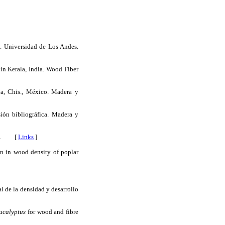
. Universidad de Los Andes.
n Kerala, India. Wood Fiber
na, Chis., México. Madera y
ión bibliográfica. Madera y
26 p. [
Links
]
ion in wood density of poplar
l de la densidad y desarrollo
ucalyptus
for wood and fibre