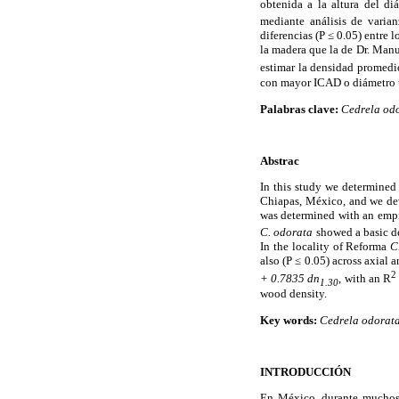
obtenida a la altura del d
mediante análisis de vari
diferencias (P ≤ 0.05) entre
la madera que la de Dr. Manu
estimar la densidad promedi
con mayor ICAD o diámetro t
Palabras clave:
Cedrela odo
Abstrac
In this study we determined
Chiapas, México, and we dev
was determined with an empi
C. odorata
showed a basic d
In the locality of Reforma
C
also (P ≤ 0.05) across axial 
2
+ 0.7835 dn
, with an R
1.30
wood density.
Key words:
Cedrela odorata
INTRODUCCIÓN
En México, durante muchos 