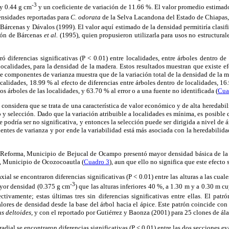
-3
y 0.44 g cm
y un coeficiente de variación de 11.66 %. El valor promedio estimad
ensidades reportadas para
C. odorata
de la Selva Lacandona del Estado de Chiapas,
Bárcenas y Dávalos (1999). El valor aquí estimado de la densidad permitiría clasif
ción de Bárcenas
et al.
(1995), quien propusieron utilizarla para usos no estructurale
ró diferencias significativas (P < 0.01) entre localidades, entre árboles dentro de
 localidades, para la densidad de la madera. Estos resultados muestran que existe ef
s de componentes de varianza muestra que de la variación total de la densidad de la m
ocalidades, 18.99 % al efecto de diferencias entre árboles dentro de localidades, 16
os árboles de las localidades, y 63.70 % al error o a una fuente no identificada (
Cua
se considera que se trata de una característica de valor económico y de alta heredabil
y selección. Dado que la variación atribuible a localidades es mínima, es posible 
e podría ser no significativa, y entonces la selección puede ser dirigida a nivel de á
ntes de varianza y por ende la variabilidad está más asociada con la heredabilida
e Reforma, Municipio de Bejucal de Ocampo presentó mayor densidad básica de la
I, Municipio de Ocozocoautla (
Cuadro 3
), aun que ello no significa que este efecto 
xial se encontraron diferencias significativas (P < 0.01) entre las alturas a las cual
-3
ayor densidad (0.375 g cm
) que las alturas inferiores 40 %, a 1.30 m y a 0.30 m 
ectivamente; estas últimas tres sin diferencias significativas entre ellas. El patr
ores de densidad desde la base del árbol hacia el ápice. Este patrón coincide co
s deltoides,
y con el reportado por Gutiérrez y Baonza (2001) para 25 clones de ál
radial se encontraron diferencias significativas (P < 0.01) entre las dos secciones e