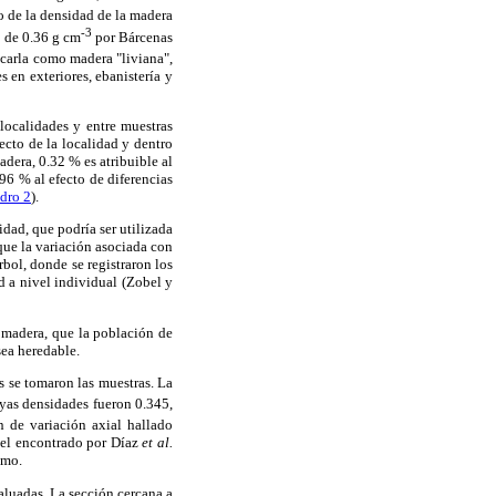
o de la densidad de la madera
-3
 de 0.36 g cm
por Bárcenas
icarla como madera "liviana",
s en exteriores, ebanistería y
 localidades y entre muestras
ecto de la localidad y dentro
adera, 0.32 % es atribuible al
.96 % al efecto de diferencias
dro 2
).
idad, que podría ser utilizada
que la variación asociada con
rbol, donde se registraron los
d a nivel individual (Zobel y
 madera, que la población de
sea heredable.
es se tomaron las muestras. La
cuyas densidades fueron 0.345,
ón de variación axial hallado
n el encontrado por Díaz
et al.
amo.
valuadas. La sección cercana a