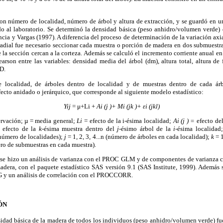
on número de localidad, número de árbol y altura de extracción, y se guardó en un
ado al laboratorio. Se determinó la densidad básica (peso anhidro/volumen verde)
cia y Vargas (1997). A diferencia del proceso de determinación de la variación axia
radial fue necesario seccionar cada muestra o porción de madera en dos submuestr
e la sección cercan a la corteza. Además se calculó el incremento corriente anual e
earson entre las variables: densidad media del árbol (dm), altura total, altura de 
D.
de localidad, de árboles dentro de localidad y de muestras dentro de cada ár
ecto anidado o jerárquico, que corresponde al siguiente modelo estadístico:
Yij
= μ+Li +
Ai (j )+ Mi (jk )+ εi (jkl)
ervación; µ = media general;
Li
= efecto de la i-ésima localidad;
Ai (j ) =
efecto del
efecto de la
k
-ésima muestra dentro del
j
-ésimo árbol de la
i
-ésima localidad
(número de localidades);
j
= 1, 2, 3, 4...n (número de árboles en cada localidad);
k
= 1
ro de submuestras en cada muestra).
 se hizo un análisis de varianza con el PROC GLM y de componentes de varian
madera, con el paquete estadístico SAS versión 9.1 (SAS Institute, 1999). Además 
 y un análisis de correlación con el PROCCORR.
ÓN
sidad básica de la madera de todos los individuos (peso anhidro/volumen verde) fu