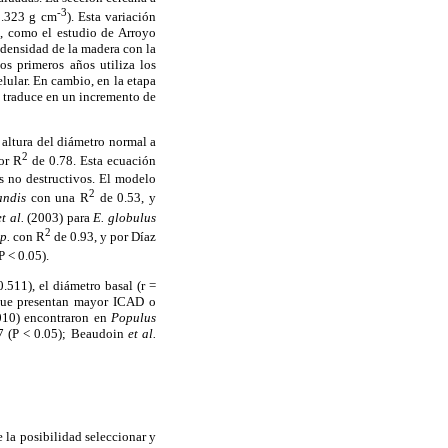
-3
0.323 g cm
). Esta variación
as, como el estudio de Arroyo
 densidad de la madera con la
os primeros años utiliza los
elular. En cambio, en la etapa
se traduce en un incremento de
 altura del diámetro normal a
2
or R
de 0.78. Esta ecuación
s no destructivos. El modelo
2
andis
con una R
de 0.53, y
et al.
(2003) para
E. globulus
2
p.
con R
de 0.93, y por Díaz
P < 0.05).
.511), el diámetro basal (r =
s que presentan mayor ICAD o
10) encontraron en
Populus
87 (P < 0.05); Beaudoin
et al.
 la posibilidad seleccionar y