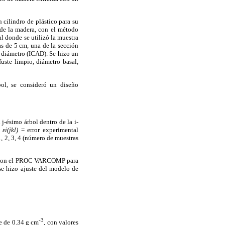
 cilindro de plástico para su
 de la madera, con el método
l donde se utilizó la muestra
as de 5 cm, una de la sección
n diámetro (ICAD). Se hizo un
fuste limpio, diámetro basal,
bol, se consideró un diseño
 j-ésimo árbol dentro de la i-
;
εi(jkl)
= error experimental
, 2, 3, 4 (número de muestras
za con el PROC VARCOMP para
se hizo ajuste del modelo de
-3
e de 0.34 g cm
, con valores