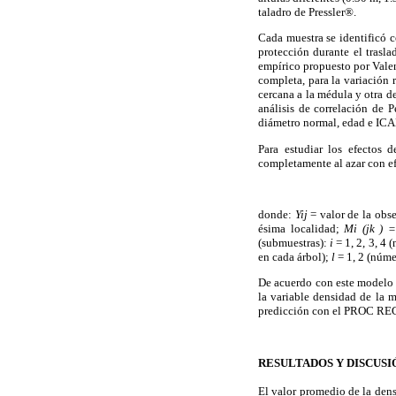
taladro de Pressler®.
Cada muestra se identificó c
protección durante el trasl
empírico propuesto por Valen
completa, para la variación 
cercana a la médula y otra d
análisis de correlación de P
diámetro normal, edad e ICA
Para estudiar los efectos 
completamente al azar con ef
donde:
Yij
= valor de la obs
ésima localidad;
Mi (jk ) =
(submuestras):
i
= 1, 2, 3, 4 
en cada árbol);
l
= 1, 2 (núme
De acuerdo con este modelo
la variable densidad de la 
predicción con el PROC REG
RESULTADOS Y DISCUSI
El valor promedio de la den