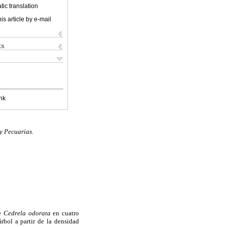
ic translation
is article by e-mail
ks
nk
y Pecuarias.
de
Cedrela odorata
en cuatro
rbol a partir de la densidad