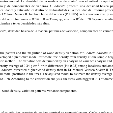
iámetro normal. La densidad de la madera se determinó con el método empírico.
anza y de componentes de varianza.
C. odorata
presentó una densidad básica p
 localidades y entre árboles dentro de las localidades. La localidad de Reforma pres
el Velasco Suárez II. También hubo diferencias (P ≤ 0.05) en la variación axial y ra
2
o del árbol fue:
dm = 0.0930 + 0.7835 dn
,
con una R
de 0.78. Según el anális
1.30
ienden a tener densidades más altas.
rata,
densidad básica de la madera, patrones de variación, componentes de varianz
 the pattern and the magnitude of wood density variation for
Cedrela odorata
in 
eloped a predictive model for whole tree density from density at one sample hei
ric method. The variation was determined by an analysis of variance analysis and
3
ensity average of 0.34 g cm
, with differences (P ≤ 0.05) among localities and amon
. odorata
presented higher wood density than in Dr. Manuel Velasco Suárez II. The
and radial positions in the trees. The adjusted model to estimate the density average
of 0.78. According to the correlation analysis, the trees with bigger ICAD or diame
,
wood density, variation patterns, variance components.
años sólo dos especies de madera tropical se comercializaron,
Cedrela odorata