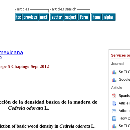
a mexicana
Services 
0
Journal
5 spe 5 Chapingo Sep. 2012
SciELO
Google
Article
Spanis
cción de la densidad básica de la madera de
Article
Cedrela odorata
L.
Article
How to 
ction of basic wood density in
Cedrela odorata
L.
SciELO