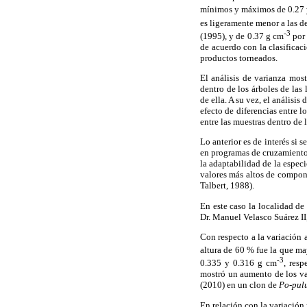
mínimos y máximos de 0.27 
es ligeramente menor a las d
-3
(1995), y de 0.37 g cm
por 
de acuerdo con la clasifica
productos torneados.
El análisis de varianza most
dentro de los árboles de las
de ella. A su vez, el análisi
efecto de diferencias entre l
entre las muestras dentro de l
Lo anterior es de interés si 
en programas de cruzamiento 
la adaptabilidad de la especi
valores más altos de compone
Talbert, 1988).
En este caso la localidad d
Dr. Manuel Velasco Suárez I
Con respecto a la variación a
altura de 60 % fue la que m
-3
0.335 y 0.316 g cm
, resp
mostró un aumento de los val
(2010) en un clon de
Po-pulu
En relación con la variación 