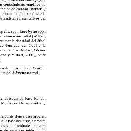
en conocimiento empírico, lo
índice de calidad (Barnett y
terior o axialmente desde la
de madera representativos del
opulus
spp.,
Eucalyptus
spp.,
 la variación radial (Wilken,
estimar la densidad del árbol
de densidad del árbol y la
les como
Eucalyptus globulus
nd y Muneri, 2001),
Salix
).
sica de la madera de
Cedrela
ltura del diámetro normal.
a,
ubicadas en Paso Hondo,
, Municipio Ocozocoautla; y
ieron de siete a diez árboles.
 a la base del fuste, diámetro
uestras individuales a cuatro
ndro de madera extraída con un