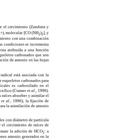
e el crecimiento (Zandstra y
+), molecular [CO (NH
)
], y
4
2
2
imiento con una combinación
tas condiciones se incrementa
sta atribuida a una función
squeletos carbonados que son
lación de amonio en las hojas
 radical está asociada con la
ar esqueletos carbonados para
icales es carboxilado en el
boxílico (Cramer
et al.,
1996).
 raíces absorber y asimilar el
r
et al.,
1996); la fijación de
para la asimilación de amonio
les con diámetro de partícula
 el crecimiento de raíces de
-
tomate la adición de HCO
a
3
 iones amonio generados en la