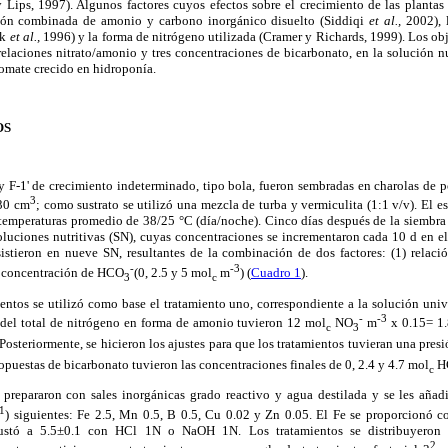
y Lips, 1997). Algunos factores cuyos efectos sobre el crecimiento de las plantas
ción combinada de amonio y carbono inorgánico disuelto (Siddiqi
et al.,
2002), 
yk
et al.,
1996) y la forma de nitrógeno utilizada (Cramer y Richards, 1999). Los obj
 relaciones nitrato/amonio y tres concentraciones de bicarbonato, en la solución nu
tomate crecido en hidroponía.
OS
ly F-1' de crecimiento indeterminado, tipo bola, fueron sembradas en charolas de 
3
 30 cm
; como sustrato se utilizó una mezcla de turba y vermiculita (1:1 v/v). El e
temperaturas promedio de 38/25 °C (día/noche). Cinco días después de la siembra 
soluciones nutritivas (SN), cuyas concentraciones se incrementaron cada 10 d en 
istieron en nueve SN, resultantes de la combinación de dos factores: (1) relaci
-
-3
2) concentración de HCO
(0, 2.5 y 5 mol
m
) (
Cuadro 1
).
3
c
entos se utilizó como base el tratamiento uno, correspondiente a la solución univer
-
-3
del total de nitrógeno en forma de amonio tuvieron 12 mol
NO
m
x 0.15= 1
c
3
 Posteriormente, se hicieron los ajustes para que los tratamientos tuvieran una pres
opuestas de bicarbonato tuvieron las concentraciones finales de 0, 2.4 y 4.7 mol
H
c
e prepararon con sales inorgánicas grado reactivo y agua destilada y se les añad
-1
) siguientes: Fe 2.5, Mn 0.5, B 0.5, Cu 0.02 y Zn 0.05. El Fe se proporcionó
ajustó a 5.5±0.1 con HCl 1N o NaOH 1N. Los tratamientos se distribuyeron
2