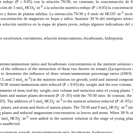
e redujo (P ≤ 0.05) con la relación 70/30; en contraste, la concentración de 
-
-3
ición de 5 mol
HCO
m
a la solución nutritiva redujo (P ≤ 0.05) la concentració
c
3
-
-3
los y frutos de plantas adultas. La interacción 70/30 y 0 molc de HCO3
m
incre
 concentración de magnesio en hojas y tallos. Sustituir 30 % del nitrógeno nítri
a solución nutritiva en la etapa de planta joven, redujo algunos indicadores del 
n esculentum,
crecimiento, relación nitrato/amonio, bicarbonato, hidroponía.
 nitrate/ammonium ratios and bicarbonate concentrations in the nutrient solution
n of the influence of the interaction of these two factors on tomato
(Lycopersicon 
to determine the influence of three nitrate/ammonium percentage ratios (100/0
-3
2.5, and 5 mol
m
) in the nutrient solution on growth, yield and mineral composit
c
0/30 nitrate/ammonium ratio reduced (P ≤ 0.05) dry weight and the root volume, 
ameter of stem, leaf dry weight, root volume and stem/root ratio of young plants.
ants and mature plants decreased (P ≤0 .05) with the 70/30 ratio. In contrast, th
-
-3
.05). The addition of 5 mol
HCO
m
to the nutrient solution reduced (P ≤0 .05)
c
3
-
-3
 plants, and stems and fruits of mature plants. The 70/30 and 0 mol
HCO
m
int
c
3
ng plants and reduced magnesium concentration in leaves and stems. When 30 % of 
-
-3
5 mol
HCO
m
were added to the nutrient solution in the stage of young plan
c
3
s unaffected.
esculentum,
growth, nitrate/ammonium ratio, bicarbonate, hydroponics.