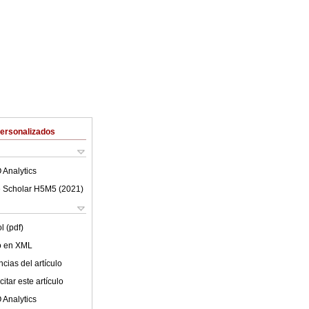
Personalizados
 Analytics
 Scholar H5M5 (
2021
)
l (pdf)
lo en XML
cias del artículo
itar este artículo
 Analytics