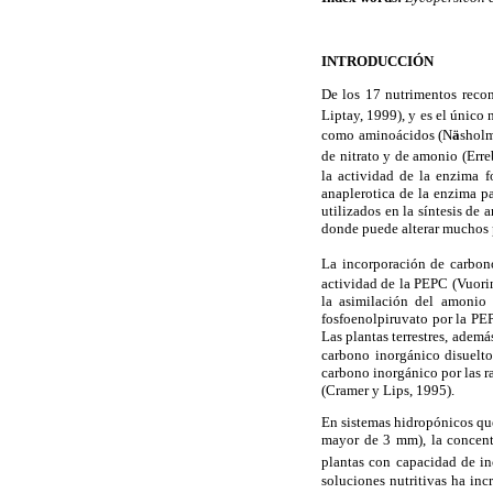
INTRODUCCIÓN
De los 17 nutrimentos recon
Liptay, 1999), y es el único
como aminoácidos (N
ä
shol
de nitrato y de amonio (Err
la actividad de la enzima f
anaplerotica de la enzima p
utilizados en la síntesis de
donde puede alterar muchos 
La incorporación de carbon
actividad de la PEPC (Vuor
la asimilación del amonio 
fosfoenolpiruvato por la PEP
Las plantas terrestres, ademá
carbono inorgánico disuelt
carbono inorgánico por las r
(Cramer y Lips, 1995).
En sistemas hidropónicos que
mayor de 3 mm), la concentr
plantas con capacidad de i
soluciones nutritivas ha inc