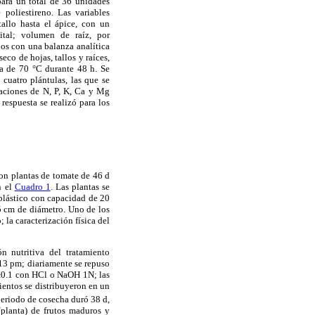
para un total de 36 unidades
poliestireno. Las variables
allo hasta el ápice, con un
ital; volumen de raíz, por
dos con una balanza analítica
eco de hojas, tallos y raíces,
ra de 70 °C durante 48 h. Se
cuatro plántulas, las que se
traciones de N, P, K, Ca y Mg
respuesta se realizó para los
ron plantas de tomate de 46 d
n el
Cuadro 1
. Las plantas se
 plástico con capacidad de 20
25 cm de diámetro. Uno de los
la caracterización física del
 nutritiva del tratamiento
s 13 pm; diariamente se repuso
.5±0.1 con HCl o NaOH 1N; las
ientos se distribuyeron en un
periodo de cosecha duró 38 d,
/planta) de frutos maduros y