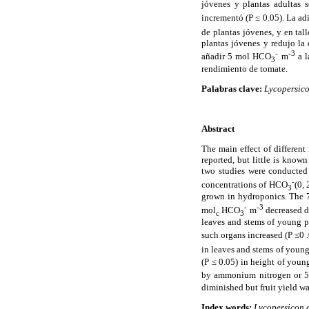
jóvenes y plantas adultas s
incrementó (P ≤ 0.05). La ad
de plantas jóvenes, y en tal
plantas jóvenes y redujo la
-
-3
añadir 5 mol HCO
m
a l
3
rendimiento de tomate.
Palabras clave:
Lycopersico
Abstract
The main effect of different
reported, but little is know
two studies were conducted 
-
concentrations of HCO
(0, 
3
grown in hydroponics. The 7
-
-3
mol
HCO
m
decreased di
c
3
leaves and stems of young pl
such organs increased (P ≤0 
in leaves and stems of young
(P ≤ 0.05) in height of you
by ammonium nitrogen or 
diminished but fruit yield wa
Index words:
Lycopersicon 