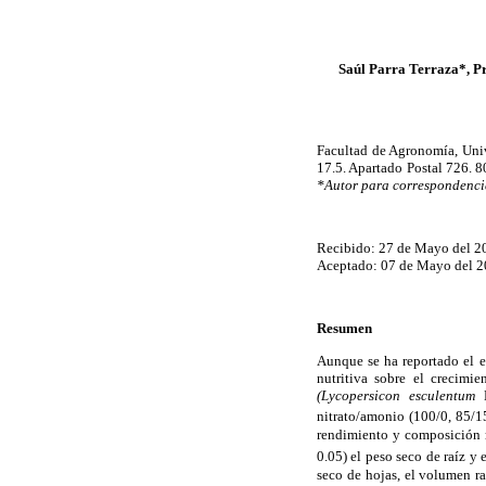
Saúl Parra Terraza*, P
Facultad de Agronomía, Uni
17.5. Apartado Postal 726. 8
*Autor para correspondenci
Recibido: 27 de Mayo del 2
Aceptado: 07 de Mayo del 2
Resumen
Aunque se ha reportado el e
nutritiva sobre el crecimi
(Lycopersicon esculentum
M
nitrato/amonio (100/0, 85/1
rendimiento y composición m
0.05) el peso seco de raíz y
seco de hojas, el volumen ra