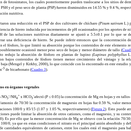
n de fotosintatos, los cuales posteriormente pueden traslocarse a los sitios de d
 PSH y el peso seco de planta (PSP) fueron disminuidos en 14.55 % y 9.4 %, respe
ución nutritiva.
taron una reducción en el PSP de dos cultivares de chícharo
(Pisum sativum
L.) 
iciencia de hierro inducida por incrementos de pH ocasionados por los aportes de ni
H de las soluciones nutritivas diariamente se ajustó a 5.5±0.1 por lo que se de
rar una deficiencia de hierro. Se puede inferir entonces que la concentración d
el fósforo, lo que limitó su absorción porque los contenidos de este elemento re
l posiblemente ocasionó menor peso seco de hojas y menor diámetro de tallo (
Cuad
ato redujo la absorción de fósforo en plantas de lupino
(Lupinus polyphyllus
L.
on bajos contenidos de fósforo tienen menor crecimiento del vástago y la rel
 baja (Mengel y Kirkby, 2000), lo que coincide con lo encontrado en este estudio 
-3
m
de bicarbonato (
Cuadro 3
).
os en órganos vegetales
-
+
-
es NO
/NH
x HCO
afectó (P ≤ 0.05) la concentración de Mg en hojas y en tallos 
3
4
3
o/amonio de 70/30 la concentración de magnesio en hojas fue 0.59 %, valor meno
aciones 100/0 y 85/15 (1.07 y 1.05 %, respectivamente) (
Figura 2
). Esto puede at
iones puede limitar la absorción de otros cationes, como el magnesio, y su conte
). Es por ello que la menor concentración de Mg se obtuvo con la relación 70/30; 
 100/0, ya que en estas condiciones el nitrato es el principal anión absorbido y de
de cantidades equivalentes de cationes, entre los cuales está el magnesio para ba