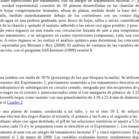
uatro repeticiones por tratamiento, con un arreglo de tratamientos factorial 3
, 
 unidad experimental consistió de 30 plantas desarrolladas en las charolas de 
e hojas completamente formadas; altura de planta, medida desde la base del t
tallo, medido inmediatamente debajo de los cotiledones con un vernier dig
 agua en una probeta graduada; peso fresco de hojas, tallos y raíces, cuantifica
s de la charola y quitarle el sustrato adherido a las raíces con agua potable; y peso s
o estos órganos en una estufa con circulación forzada de aire a una temperatu
por tratamiento, y se integraron en cuatro repeticiones compuestas, cada una con 
os. A estos órganos se les realizó el análisis químico para determinar las concen
reportadas por Motsara y Roy (2008). El análisis de varianza de las variables de 
eracción, con el programa SAS Institute (1999) versión 8.
sa sombra con malla de 50 % (porcentaje de luz que bloquea la malla). Se utiliza
enientes del Experimento 1, previamente sometidas a los tratamientos descritos e
hidropónico de subirrigación en circuito cerrado, integrado por dos recipientes de
r negro en el exterior e interconectados entre sí con manguera de plástico de 1.
 tezontle negro como sustrato con una granulometría de 3.36 a 25.4 mm de diámetro; 
en el
Cuadro 2
.
ó una planta de tomate, conducida a un tallo, y en el otro 10 L de solución
para efectuar dos riegos diarios al tezontle, el primero a las 8 am y el segundo a la
diante aforo con agua destilada; el pH de las soluciones nutritivas se ajustó a 5
ovaron cada 15 d y se prepararon como se describió en el Experimento 1. Los tratam
2
mente al azar con un arreglo de tratamientos factorial 3
y cinco repeticiones. El 
erminó el 2 de marzo de 2009. Las variables evaluadas fueron: rendimiento (kg