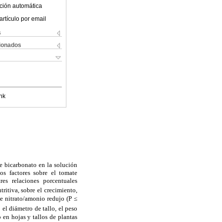
ción automática
artículo por email
s
cionados
nk
e bicarbonato en la solución
os factores sobre el tomate
res relaciones porcentuales
tritiva, sobre el crecimiento,
e nitrato/amonio redujo (P ≤
el diámetro de tallo, el peso
 en hojas y tallos de plantas