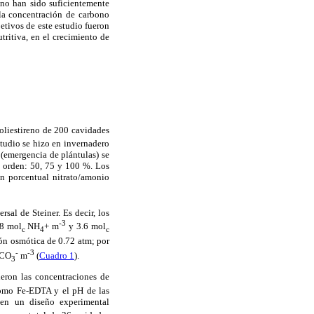
 no han sido suficientemente
la concentración de carbono
etivos de este estudio fueron
tritiva, en el crecimiento de
poliestireno de 200 cavidades
studio se hizo en invernadero
(emergencia de plántulas) se
el orden: 50, 75 y 100 %. Los
ón porcentual nitrato/amonio
sal de Steiner. Es decir, los
-3
.8 mol
NH
+ m
y 3.6 mol
c
4
c
ión osmótica de 0.72 atm; por
-
-3
CO
m
(
Cuadro 1
).
3
ieron las concentraciones de
 como Fe-EDTA y el pH de las
 en un diseño experimental