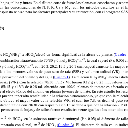
ojas, tallos y frutos. En el último corte de frutos las plantas se cosecharon y separar
ron las concentraciones de N, P, K, Ca y Mg, con los métodos descritos en el E
respuesta se hizo para los factores principales y su interacción, con el programa SAS
ÓN
-
+
-
res NO
/NH
x HCO
afectó en forma significativa la altura de plantas (
Cuadro 
3
4
3
-
-3
 combinación nitrato/amonio 70/30 y 0 mol
HCO
m
, la cual superó (P ≤ 0.05) 
c
3
-
-3
5 y 0 mol
HCO
m
, con 20.3, 20.2, 19.5 y 20.1 cm, respectivamente. La mayor e
c
3
da a los menores valores de peso seco de raíz (PSR) y volumen radical (VR), incr
-
+
a por acción del viento y del agua (
Cuadro 1
). La relación NO
/NH
afectó estadí
3
4
go/raíz (V/R). Con la relación 70/30, PSR y VR fueron 0.12 g y 0.23 mL, valores 
 85/15 y el VR de 0.26 mL obtenido con 100/0. plantas de tomate es afectado cu
e al efecto tóxico del amonio en plantas jóvenes de tomate. En este estudio los resu
 pueden tener alta sensibilidad a la relación nitrato/amonio, ya que con la relació
e obtuvo el mayor valor de la relación V/R, el cual fue 7.3; es decir, el peso se
idad obtenida con 70/30 con respecto a 85/15 se debe a que con la relación 70/30
s pesos secos de hojas y de tallos fueron estadísticamente iguales a los obtenidos co
-3
-
m
de HCO
en la solución nutritiva disminuyó (P ≤ 0.05) al diámetro de tall
3
-3
-
comparado con 0 mol
m
de HCO
(
Cuadro 3
). El diámetro de tallo es un indic
c
3