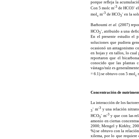
porque refleja la acumulació
-3
-
Con 5 molc m
de HCO3
el
-3
-
mol
m
de HCO
en la sol
c
3
Barhoumi
et al.
(2007) repor
-
HCO
, atribuido a una def
3
En el presente estudio el p
soluciones que pudiera gene
ocasionó un antagonismo con 
en hojas y en tallos, lo cua
reportaron que el bicarbon
conocido que las plantas c
vástago/raíz es generalmente
= 6.1) se obtuvo con 5 mol
c
Concentración de nutriment
La interacción de los factor
-
-3
m
y una relación nitrat
3
-
-3
HCO
m
y que con las rel
3
amonio en ciertas concentrac
2000; Mengel y Kirkby, 2000
%) se obtuvo con la relación
xilema, por lo que requiere 