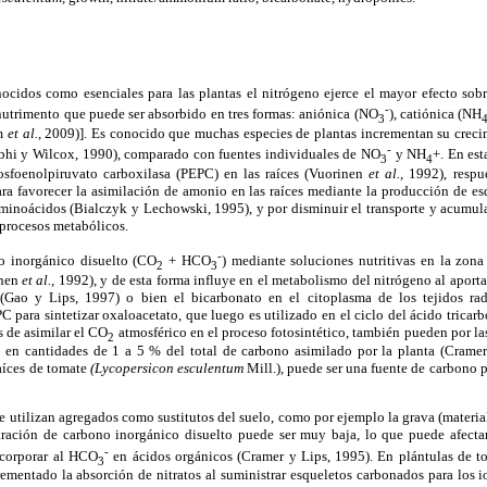
ocidos como esenciales para las plantas el nitrógeno ejerce el mayor efecto sobr
-
 nutrimento que puede ser absorbido en tres formas: aniónica (NO
), catiónica (NH
3
m
et al.,
2009)]. Es conocido que muchas especies de plantas incrementan su crec
-
ebhi y Wilcox, 1990), comparado con fuentes individuales de NO
y NH
+. En es
3
4
osfoenolpiruvato carboxilasa (PEPC) en las raíces (Vuorinen
et al.,
1992), respue
ara favorecer la asimilación de amonio en las raíces mediante la producción de e
 aminoácidos (Bialczyk y Lechowski, 1995), y por disminuir el transporte y acumu
procesos metabólicos.
-
o inorgánico disuelto (CO
+ HCO
) mediante soluciones nutritivas en la zona
2
3
inen
et al.,
1992), y de esta forma influye en el metabolismo del nitrógeno al aport
(Gao y Lips, 1997) o bien el bicarbonato en el citoplasma de los tejidos rad
C para sintetizar oxaloacetato, que luego es utilizado en el ciclo del ácido tricar
s de asimilar el CO
atmosférico en el proceso fotosintético, también pueden por las
2
o en cantidades de 1 a 5 % del total de carbono asimilado por la planta (Crame
aíces de tomate
(Lycopersicon esculentum
Mill.), puede ser una fuente de carbono 
 utilizan agregados como sustitutos del suelo, como por ejemplo la grava (materia
ación de carbono inorgánico disuelto puede ser muy baja, lo que puede afectar
-
ncorporar al HCO
en ácidos orgánicos (Cramer y Lips, 1995). En plántulas de 
3
rementado la absorción de nitratos al suministrar esqueletos carbonados para los