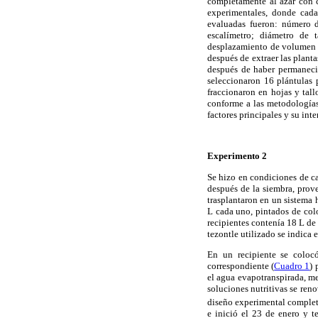
completamente al azar con c
experimentales, donde cada
evaluadas fueron: número d
escalímetro; diámetro de 
desplazamiento de volumen de
después de extraer las planta
después de haber permanecid
seleccionaron 16 plántulas 
fraccionaron en hojas y tall
conforme a las metodologías 
factores principales y su int
Experimento 2
Se hizo en condiciones de ca
después de la siembra, prov
trasplantaron en un sistema 
L cada uno, pintados de colo
recipientes contenía 18 L de
tezontle utilizado se indica 
En un recipiente se coloc
correspondiente (
Cuadro 1
) 
el agua evapotranspirada, me
soluciones nutritivas se ren
diseño experimental completa
e inició el 23 de enero y t