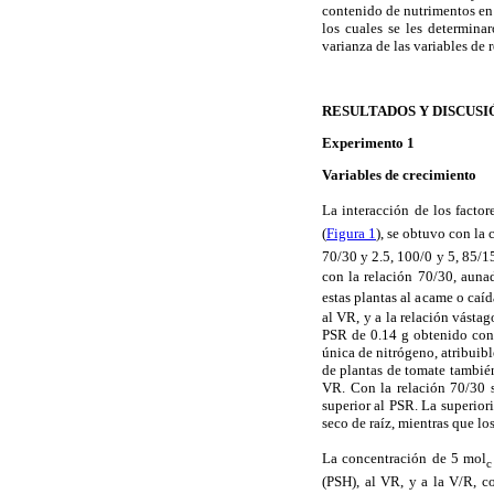
contenido de nutrimentos en h
los cuales se les determina
varianza de las variables de 
RESULTADOS Y DISCUSI
Experimento 1
Variables de crecimiento
La interacción de los facto
(
Figura 1
), se obtuvo con la
70/30 y 2.5, 100/0 y 5, 85/1
con la relación 70/30, auna
estas plantas al acame o caíd
al VR, y a la relación vásta
PSR de 0.14 g obtenido con
única de nitrógeno, atribuibl
de plantas de tomate también
VR. Con la relación 70/30 s
superior al PSR. La superior
seco de raíz, mientras que lo
La concentración de 5 mol
c
(PSH), al VR, y a la V/R, 