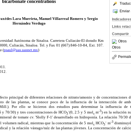
bicarbonate concentrations
Traduc
Enviar 
raxédes Lara Murrieta, Manuel Villarreal Romero y Sergio
Indicadore
Hernández Verdugo
Links rela
Compartir
versidad Autónoma de Sinaloa. Carretera Culiacán-El dorado Km
Otros
0000, Culiacán, Sinaloa. Tel. y Fax 01 (667) 846-10-84, Ext. 107
.
Otros
a
(
psaul@uas.uasnet.mx
)
Permali
011.
012.
fecto principal de diferentes relaciones de nitrato/amonio y de concentraciones d
ento de las plantas, se conoce poco de la influencia de la interacción de amb
ill.). Por ello se hicieron dos estudios para determinar la influencia de t
-
-3
5 y 70/30) y tres concentraciones de HCO
(0, 2.5 y 5 mol
m
) en la solución nu
3
c
ineral de tomate cv. 'Slolly F-1' desarrollado en hidroponía. La relación 70/30 d
-
-3
 el volumen radical, mientras que la concentración de 5 mol
HCO
m
disminuyó 
c
3
dical y la relación vástago/raíz de las plantas jóvenes. La concentración de calcio