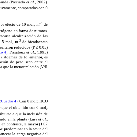
emanda (Preciado
et al.,
2002).
ctivamente, comparados con 0
-3
por efecto de 10 mol
m
de
c
trógeno en forma de nitratos.
scarta alcalinización de las
-3
e 5 mol
m
de bicarbonato
c
sultaron reducidos (P ≤ 0.05)
ro 4
). Pissaloux
et al.,
(1995)
). Además de lo anterior, es
ación de peso seco entre el
ya que la menor relación (V/R
(
Cuadro 4
). Con 0 molc HCO
r que el obtenido con 0 mol
c
ribuirse a que la inclusión de
nido en la planta (Lasa
et al.,
en contraste, la mayor (1.07
be predominar en la savia del
lancear la carga negativa del