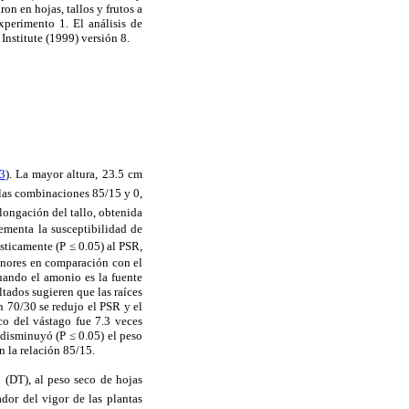
on en hojas, tallos y frutos a
xperimento 1. El análisis de
 Institute (1999) versión 8.
3
). La mayor altura, 23.5 cm
a las combinaciones 85/15 y 0,
longación del tallo, obtenida
ementa la susceptibilidad de
sticamente (P ≤ 0.05) al PSR,
menores en comparación con el
ando el amonio es la fuente
ltados sugieren que las raíces
n 70/30 se redujo el PSR y el
co del vástago fue 7.3 veces
 disminuyó (P ≤ 0.05) el peso
n la relación 85/15.
o (DT), al peso seco de hojas
ador del vigor de las plantas