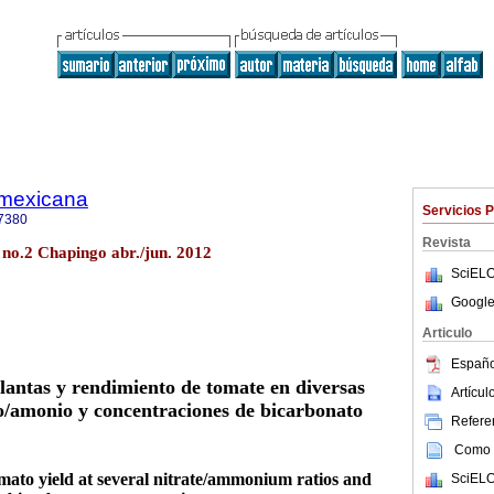
a mexicana
Servicios 
7380
Revista
5 no.2 Chapingo abr./jun. 2012
SciELO
Google
Articulo
Españo
lantas y rendimiento de tomate en diversas
Artícu
to/amonio y concentraciones de bicarbonato
Referen
Como c
mato yield at several nitrate/ammonium ratios and
SciELO