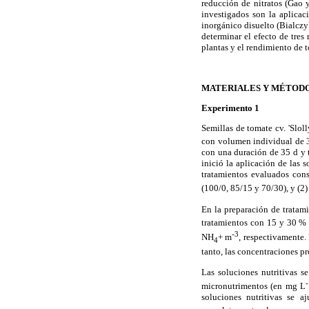
reducción de nitratos (Gao 
investigados son la aplica
inorgánico disuelto (Bialcz
determinar el efecto de tres
plantas y el rendimiento de 
MATERIALES Y MÉTOD
Experimento 1
Semillas de tomate cv. 'Slol
con volumen individual de
con una duración de 35 d y 
inició la aplicación de las 
tratamientos evaluados cons
(100/0, 85/15 y 70/30), y (
En la preparación de tratami
tratamientos con 15 y 30 % 
-3
NH
+ m
, respectivamente.
4
tanto, las concentraciones pr
Las soluciones nutritivas s
micronutrimentos (en mg L
soluciones nutritivas se 