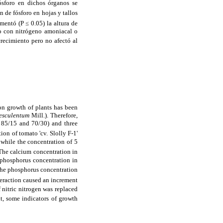
fósforo en dichos órganos se
n de fósforo en hojas y tallos
mentó (P ≤ 0.05) la altura de
co con nitrógeno amoniacal o
crecimiento pero no afectó al
 on growth of plants has been
esculentum
Mill.). Therefore,
, 85/15 and 70/30) and three
ion of tomato 'cv. Slolly F-1'
while the concentration of 5
 The calcium concentration in
e phosphorus concentration in
 the phosphorus concentration
eraction caused an increment
nitric nitrogen was replaced
t, some indicators of growth