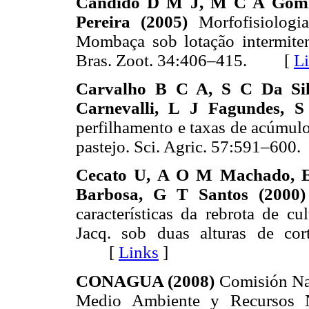
Cândido D M J, M C A Gomid
Pereira (2005)
Morfofisiolog
Mombaça sob lotação intermiten
Bras. Zoot. 34:406–415. [
L
Carvalho B C A, S C Da Sil
Carnevalli, L J Fagundes, 
perfilhamento e taxas de acúmulo
pastejo. Sci. Agric. 57:591–6
Cecato U, A O M Machado, E
Barbosa, G T Santos (2000
características da rebrota de c
Jacq. sob duas alturas de cor
[
Links
]
CONAGUA (2008)
Comisión Nac
Medio Ambiente y Recursos N