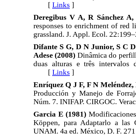
[
Links
]
Deregibus V A, R Sánchez A, 
responses to enrichment of red l
grassland. J. Appl. Ecol. 22:
Difante S G, D N Junior, S C D
Adese (2008)
Dinâmica do perfi
duas alturas e três intervalos
[
Links
]
Enríquez Q J F, F N Meléndez,
Producción y Manejo de Forraj
Núm. 7. INIFAP. CIRGOC. Vera
Garcia E (1981)
Modificaciones
Köppen, para Adaptarlo a las 
UNAM. 4a ed. México, D. F. 