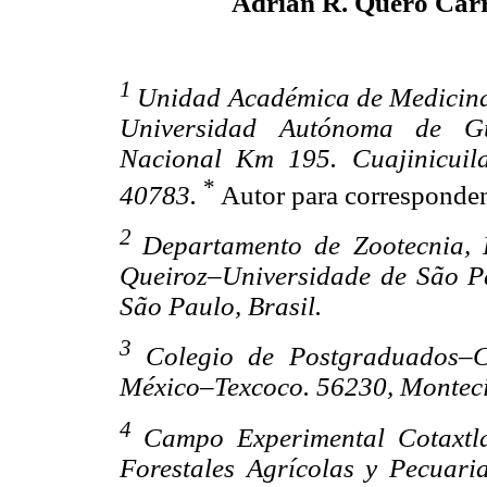
Adrián R. Quero Carr
1
Unidad Académica de Medicina 
Universidad Autónoma de Gue
Nacional Km 195. Cuajinicuil
*
40783.
Autor para corresponden
2
Departamento de Zootecnia, 
Queiroz–Universidade de São Pa
São Paulo, Brasil.
3
Colegio de Postgraduados–C
México–Texcoco. 56230, Montecil
4
Campo Experimental Cotaxtla,
Forestales Agrícolas y Pecuari