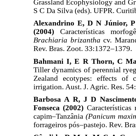
Grassland Ecophysiology and Gra
S C Da Silva (eds). UFPR. Cu
Alexandrino E, D N Júnior, 
(2004)
Características morfo
Brachiaria brizantha
cv. Maran
Rev. Bras. Zoot. 33:1372–13
Bahmani I, E R Thorn, C Mat
Tiller dynamics of perennial rye
Zealand ecotypes: effects of cu
irrigation. Aust. J. Agric. Re
Barbosa A R, J D Nascimento
Fonseca (2002)
Característica
capim–Tanzânia
(Panicum max
forrageiros pós–pastejo. Rev. 