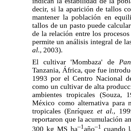
indican la estabilidad de la pob
decir, si la aparición de tallos 
mantener la población en equili
tallos de un pasto puede calcula
de la relación entre los procesos
permite un análisis integral de 
al.,
2003).
El cultivar 'Mombaza' de
Pa
Tanzania, África, que fue introd
1993 por el Centro Nacional 
como un cultivar de alta producc
ambientes tropicales (Souza, 
México como alternativa para m
tropicales (Enríquez
et al.,
199
reportaron que la acumulación an
–1
–1
300 kg MS ha
año
cuando la