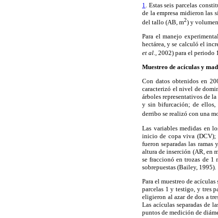
1
. Estas seis parcelas const
de la empresa midieron las si
2
del tallo (AB, m
) y volumen
Para el manejo experimental
hectárea, y se calculó el in
et al.,
2002) para el periodo 
Muestreo de acículas y ma
Con datos obtenidos en 2009
caracterizó el nivel de domi
árboles representativos de la
y sin bifurcación; de ellos
derribo se realizó con una m
Las variables medidas en lo
inicio de copa viva (DCV); 
fueron separadas las ramas y
altura de inserción (AR, en 
se fraccionó en trozas de 1 
sobrepuestas (Bailey, 1995).
Para el muestreo de acículas
parcelas 1 y testigo, y tres 
eligieron al azar de dos a tr
Las acículas separadas de la
puntos de medición de diáme