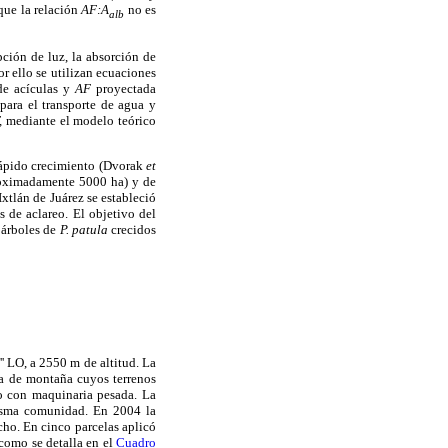
que la relación
AF:A
no es
alb
pción de luz, la absorción de
or ello se utilizan ecuaciones
 de acículas y
AF
proyectada
para el transporte de agua y
,
mediante el modelo teórico
rápido crecimiento (Dvorak
et
roximadamente 5000 ha) y de
Ixtlán de Juárez se estableció
s de aclareo. El objetivo del
e árboles de
P. patula
crecidos
'' LO, a 2550 m de altitud. La
ha de montaña cuyos terrenos
lo con maquinaria pesada. La
misma comunidad. En 2004 la
cho. En cinco parcelas aplicó
 como se detalla en el
Cuadro