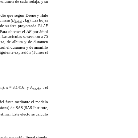
 volumen de cada rodaja, y su
medio que según Deene y Hale
biomasa
(B
, kg). Las hojas
árbol
de su área proyectada. El
AF
 Para obtener el
AF
por árbol
 Las acículas se secaron a 75
teza, de albura y de duramen
azul el duramen y de amarillo
 siguiente expresión (Turner
et
cm); π = 3.1416; y
A
,
el
ancho
 del fuste mediante el modelo
ions) de SAS (SAS Institute,
stimar. Este efecto se calculó
s de regresión lineal simple.