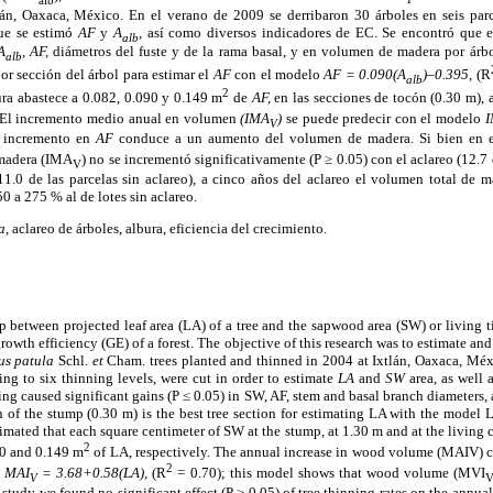
án, Oaxaca, México. En el verano de 2009 se derribaron 30 árboles en seis parc
que se estimó
AF
y
A
,
así como diversos indicadores de EC. Se encontró que e
alb
A
, AF,
diámetros del fuste y de la rama basal, y en volumen de madera por árbo
alb
jor sección del árbol para estimar el
AF
con el modelo
AF = 0.090(A
)–0.395,
(R
alb
2
ra abastece a 0.082, 0.090 y 0.149 m
de
AF,
en las secciones de tocón (0.30 m), 
. El incremento medio anual en volumen
(IMA
)
se puede predecir con el modelo
V
n incremento en
AF
conduce a un aumento del volumen de madera. Si bien en es
 madera (IMA
) no se incrementó significativamente (P ≥ 0.05) con el aclareo (12.7
V
11.0 de las parcelas sin aclareo), a cinco años del aclareo el volumen total de 
50 a 275 % al de lotes sin aclareo.
a
, aclareo de árboles, albura, eficiencia del crecimiento.
ip between projected leaf area (LA) of a tree and the sapwood area (SW) or living t
rowth efficiency (GE) of a forest. The objective of this research was to estimate an
us patula
Schl.
et
Cham. trees planted and thinned in 2004 at Ixtlán, Oaxaca, Mé
ding to six thinning levels, were cut in order to estimate
LA
and
SW
area, as well 
ing caused significant gains (P ≤ 0.05) in SW, AF, stem and basal branch diameters,
n of the stump (0.30 m) is the best tree section for estimating LA with the mode
imated that each square centimeter of SW at the stump, at 1.30 m and at the living 
2
90 and 0.149 m
of LA, respectively. The annual increase in wood volume (MAIV) ca
2
:
MAI
= 3.68+0.58(LA),
(R
= 0.70); this model shows that wood volume (MVI
V
 study we found no significant effect (P ≥ 0.05) of tree thinning rates on the annu