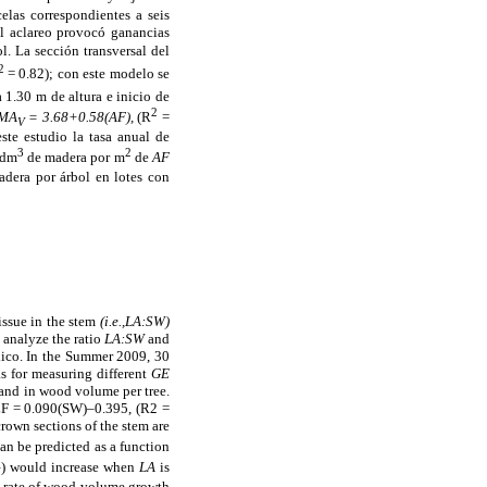
elas correspondientes a seis
l aclareo provocó ganancias
l. La sección transversal del
2
= 0.82); con este modelo se
a 1.30 m de altura e inicio de
2
IMA
= 3.68+0.58(AF),
(R
=
V
te estudio la tasa anual de
3
2
 dm
de madera por m
de
AF
madera por árbol en lotes con
issue in the stem
(i.e.,LA:SW)
d analyze the ratio
LA:SW
and
xico. In the Summer 2009, 30
as for measuring different
GE
 and in wood volume per tree.
l LF = 0.090(SW)–0.395, (R2 =
crown sections of the stem are
n be predicted as a function
) would increase when
LA
is
V
al rate of wood volume growth