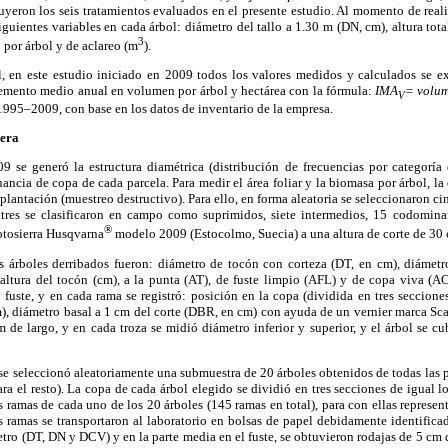
ituyeron los seis tratamientos evaluados en el presente estudio. Al momento de real
guientes variables en cada árbol: diámetro del tallo a 1.30 m (DN, cm), altura total
3
 por árbol y de aclareo (m
).
, en este estudio iniciado en 2009 todos los valores medidos y calculados se ex
cremento medio anual en volumen por árbol y hectárea con la fórmula:
IMA
= volu
V
1995–2009, con base en los datos de inventario de la empresa.
dera
 se generó la estructura diamétrica (distribución de frecuencias por categoría
nancia de copa de cada parcela. Para medir el área foliar y la biomasa por árbol, la
 plantación (muestreo destructivo). Para ello, en forma aleatoria se seleccionaron ci
, tres se clasificaron en campo como suprimidos, siete intermedios, 15 codomin
®
otosierra Husqvarna
modelo 2009 (Estocolmo, Suecia) a una altura de corte de 30 
s árboles derribados fueron: diámetro de tocón con corteza (DT, en cm), diámet
altura del tocón (cm), a la punta (AT), de fuste limpio (AFL) y de copa viva (A
 fuste, y en cada rama se registró: posición en la copa (dividida en tres secciones:
m), diámetro basal a 1 cm del corte (DBR, en cm) con ayuda de un vernier marca S
m de largo, y en cada troza se midió diámetro inferior y superior, y el árbol se c
 se seleccionó aleatoriamente una submuestra de 20 árboles obtenidos de todas las pa
para el resto). La copa de cada árbol elegido se dividió en tres secciones de igual 
es ramas de cada uno de los 20 árboles (145 ramas en total), para con ellas represent
s ramas se transportaron al laboratorio en bolsas de papel debidamente identifica
tro (DT, DN y DCV) y en la parte media en el fuste, se obtuvieron rodajas de 5 cm