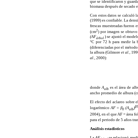
que se identificaron y guard
biomasa después de secado en
Con estos datos se calculó 
(1999) es confiable. La dens
frescas muestreadas fueron 
2
(cm
) por imagen se obtuvo
(AF
) se ajustó el mode
árbol
°C por 72 h para medir la 
(diferenciadas por el método
la albura (Gilmore
et al.,
199
al.,
2000):
donde
A
es el área de al
alb
ancho promedio de albura (cm
El efecto del aclareo sobre 
β
logarítmico
AF = β
(A
)
0
alb
2004), en el que AF = área fo
para el periodo de 5 años tra
Análisis estadísticos
La
AF
se relacionó medi