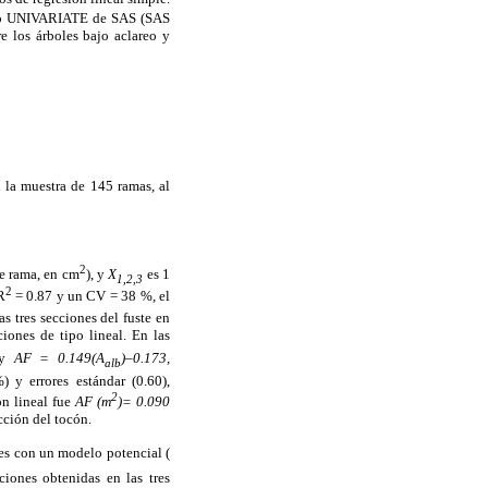
ento UNIVARIATE de SAS (SAS
 los árboles bajo aclareo y
n la muestra de 145 ramas, al
2
de rama, en cm
), y
X
es 1
1,2,3
2
R
= 0.87 y un CV = 38 %, el
as tres secciones del fuste en
ciones de tipo lineal. En las
y
AF = 0.149(A
)–0.173,
alb
 y errores estándar (0.60),
2
ón lineal fue
AF (m
)= 0.090
ección del tocón.
es con un modelo potencial (
ciones obtenidas en las tres