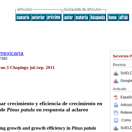
a mexicana
Servicios 
7380
Revista
 no.3 Chapingo jul./sep. 2011
SciELO
Google
Articulo
Españo
ar crecimiento y eficiencia de crecimiento en
Artícu
 de
Pinus patula
en respuesta al aclareo
Referen
Como c
ing growth and growth efficiency in
Pinus patula
SciELO