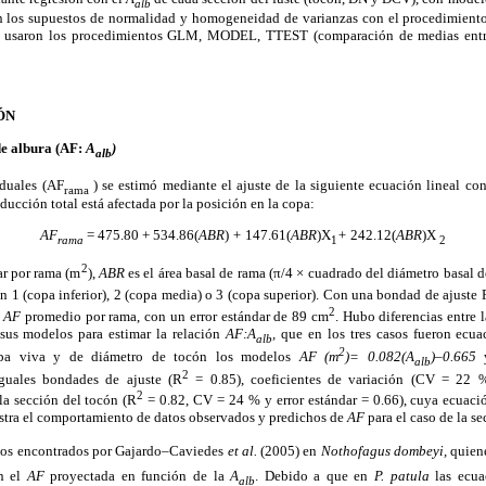
alb
n los supuestos de normalidad y homogeneidad de varianzas con el procedimi
se usaron los procedimientos GLM, MODEL, TTEST (comparación de medias entre
ÓN
de albura (AF:
A
)
alb
iduales (AF
) se estimó mediante el ajuste de la siguiente ecuación lineal co
rama
ducción total está afectada por la posición en la copa:
AF
= 475.80 + 534.86(
ABR
)
+
147.61(
ABR
)X
+
242.12(
ABR
)X
rama
1
2
2
iar por rama (m
),
ABR
es el área basal de rama (π/4 × cuadrado del diámetro basal 
ión 1 (copa inferior), 2 (copa media) o 3 (copa superior). Con una bondad de ajuste 
2
e
AF
promedio por rama, con un error estándar de 89 cm
. Hubo diferencias entre l
 sus modelos para estimar la relación
AF:A
,
que en los tres casos fueron ecua
alb
2
opa viva y de diámetro de tocón los modelos
AF (m
)= 0.082(A
)–0.665
alb
2
iguales bondades de ajuste (R
= 0.85), coeficientes de variación (CV = 22 %)
2
la sección del tocón (R
= 0.82, CV = 24 % y error estándar = 0.66), cuya ecuaci
stra el comportamiento de datos observados y predichos de
AF
para el caso de la s
e los encontrados por Gajardo–Caviedes
et al.
(2005) en
Nothofagus dombeyi,
quien
on el
AF
proyectada en función de la
A
. Debido a que en
P. patula
las ecua
alb