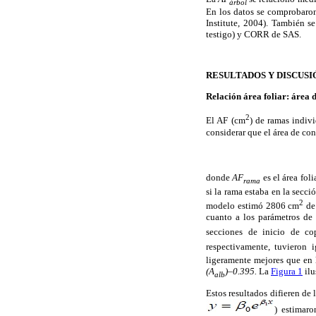
árbol
En los datos se comprobaro
Institute, 2004). También 
testigo) y CORR de SAS.
RESULTADOS Y DISCUSI
Relación área foliar: área 
2
El AF (cm
) de ramas indiv
considerar que el área de con
donde
AF
es el área fol
rama
si la rama estaba en la secc
2
modelo estimó 2806 cm
d
cuanto a los parámetros de
secciones de inicio de c
respectivamente, tuvieron 
ligeramente mejores que en 
(A
)–0.395.
La
Figura 1
ilu
alb
Estos resultados difieren d
) estimar