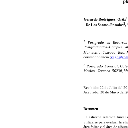
pl
1
Gerardo Rodríguez–Ortiz
2
De Los Santos–Posadas
,
1
Postgrado en Recursos 
Postgraduados–Campus M
Montecillo, Texcoco, Edo.
correspondencia (
vagh@col
2
Postgrado Forestal, Col
México –Texcoco. 56230, Mon
Recibido: 22 de Julio del 20
Aceptado: 30 de Mayo del 2
Resumen
La estrecha relación lineal 
utilizarse para evaluar la ef
área foliar y el área de albur