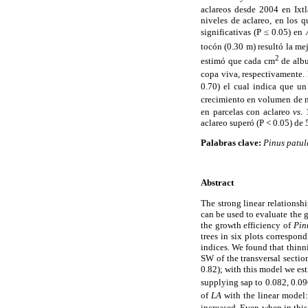
aclareos desde 2004 en Ixtl
niveles de aclareo, en los 
significativas (P ≤ 0.05) en
tocón (0.30 m) resultó la me
2
estimó que cada cm
de albu
copa viva, respectivamente
0.70) el cual indica que u
crecimiento en volumen de
en parcelas con aclareo
vs.
aclareo superó (P < 0.05) de 
Palabras clave:
Pinus patul
Abstract
The strong linear relationsh
can be used to evaluate the g
the growth efficiency of
Pin
trees in six plots correspon
indices. We found that thinn
SW of the transversal sectio
0.82); with this model we est
supplying sap to 0.082, 0.0
of
LA
with the linear model
increased. Even when in this