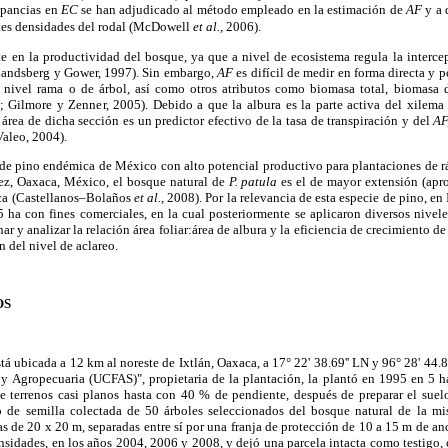
epancias en
EC
se han adjudicado al método empleado en la estimación de
AF
y a 
ntes densidades del rodal (McDowell
et al.,
2006).
te en la productividad del bosque, ya que a nivel de ecosistema regula la interce
(Landsberg y Gower, 1997). Sin embargo,
AF
es difícil de medir en forma directa y p
a nivel rama o de árbol, así como otros atributos como biomasa total, biomasa
 Gilmore y Zenner, 2005). Debido a que la albura es la parte activa del xilema 
l área de dicha sección es un predictor efectivo de la tasa de transpiración y del
AF
aleo, 2004).
 de pino endémica de México con alto potencial productivo para plantaciones de 
rez, Oaxaca, México, el bosque natural de
P. patula
es el de mayor extensión (ap
ca (Castellanos–Bolaños
et al.,
2008). Por la relevancia de esta especie de pino, en 
ha con fines comerciales, en la cual posteriormente se aplicaron diversos nivele
ar y analizar la relación área foliar:área de albura y la eficiencia de crecimiento d
n del nivel de aclareo.
OS
stá ubicada a 12 km al noreste de Ixtlán, Oaxaca, a 17° 22' 38.69'' LN y 96° 28' 44.8
y Agropecuaria (UCFAS)", propietaria de la plantación, la plantó en 1995 en 5 
e terrenos casi planos hasta con 40 % de pendiente, después de preparar el sue
vo de semilla colectada de 50 árboles seleccionados del bosque natural de la 
as de 20 x 20 m, separadas entre sí por una franja de protección de 10 a 15 m de an
tensidades, en los años 2004, 2006 y 2008, y dejó una parcela intacta como testigo,