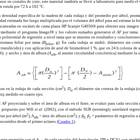
aron en costales de yute; este material también se llevó a laboratorio para medir el
 estufa por 72 h a 102 °C.
la densidad específica de la madera de cada rodaja y del promedio por árbol, pro
idad estimada fue luego multiplicada por el volumen del árbol para así estimar la 
escaneadas en escáner de cama plana HP Scanjet G4050® para obtener una imagen 
 mediante el programa ImageJ® y los valores sumados generaron el
AF
por rama.
lo polinomial de regresión a nivel rama que se muestra en resultados y conclusiones.
biomasa foliar por rama
(B
, g). En cada rodaja se midió: diámetros sin cor
foliar
 translúcido) y con aplicación de azul de bromofenol 1 %, que en 24 h colorea de 
6); y ancho y área de albura
(A
, al asumir circularidad concéntrica) mediante la
alb
2
bura en la rodaja de cada sección (cm
);
D
el diámetro sin corteza de la rodaja (
sc
), medido en cuatro ejes.
el
AF
proyectada y sobre el área de albura en el fuste, se evaluó para cada sección
1
propuesto por Will
et al.
(2002), con el método SUR (seemingly unrelated regress
2
2
liar por árbol (m
), A
= área de albura (cm
), y
β
β
= parámetros de regresión a e
alb
0,
1
nscurridos desde el primer aclareo (
Cuadro 1
).
ante regresión con el
A
de cada sección del fuste (tocón, DN y DCV), con modelo