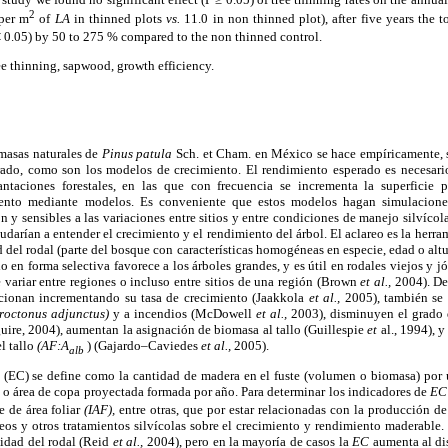
2
per m
of
LA
in thinned plots
vs.
11.0 in non thinned plot), after five years the 
< 0.05) by 50 to 275 % compared to the non thinned control.
ee thinning, sapwood, growth efficiency.
masas naturales de
Pinus patula
Sch. et Cham. en México se hace empíricamente, s
rado, como son los modelos de crecimiento. El rendimiento esperado es necesario 
ntaciones forestales, en las que con frecuencia se incrementa la superficie 
iento mediante modelos. Es conveniente que estos modelos hagan simulacione
ón y sensibles a las variaciones entre sitios y entre condiciones de manejo silvícol
darían a entender el crecimiento y el rendimiento del árbol. El aclareo es la herra
d del rodal (parte del bosque con características homogéneas en especie, edad o alt
o en forma selectiva favorece a los árboles grandes, y es útil en rodales viejos y 
 variar entre regiones o incluso entre sitios de una región (Brown
et al.,
2004). De
ccionan incrementando su tasa de crecimiento (Jaakkola
et al.,
2005), también se
roctonus adjunctus)
y a incendios (McDowell
et al.,
2003), disminuyen el grado d
ire, 2004), aumentan la asignación de biomasa al tallo (Guillespie
et
al., 1994), 
el tallo
(AF:A
) (Gajardo–Caviedes
et al.,
2005).
alb
o (EC) se define como la cantidad de madera en el fuste (volumen o biomasa) por u
)
o área de copa proyectada formada por año. Para determinar los indicadores de
E
ce de área foliar
(IAF),
entre otras, que por estar relacionadas con la producción d
reos y otros tratamientos silvícolas sobre el crecimiento y rendimiento maderable
sidad del rodal (Reid
et al.,
2004), pero en la mayoría de casos la
EC
aumenta al di