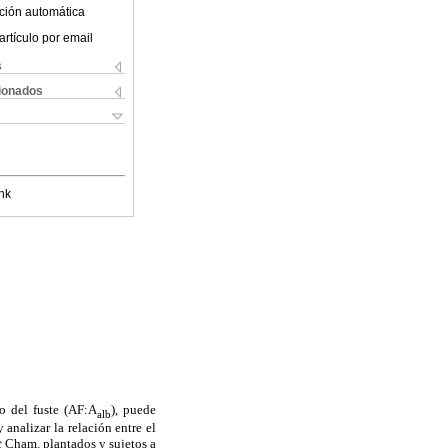
ción automática
artículo por email
s
cionados
nk
vo del fuste (AF:A
), puede
alb
 analizar la relación entre el
t
Cham. plantados y sujetos a