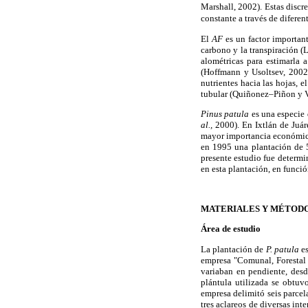
Marshall, 2002). Estas discr
constante a través de difere
El
AF
es un factor importan
carbono y la transpiración 
alométricas para estimarla 
(Hoffmann y Usoltsev, 2002;
nutrientes hacia las hojas, e
tubular (Quiñonez–Piñon y V
Pinus patula
es una especie
al.,
2000). En Ixtlán de Juá
mayor importancia económi
en 1995 una plantación de 5 
presente estudio fue determin
en esta plantación, en funció
MATERIALES Y MÉTOD
Área de estudio
La plantación de
P. patula
e
empresa "Comunal, Forestal 
variaban en pendiente, desd
plántula utilizada se obtu
empresa delimitó seis parcel
tres aclareos de diversas in