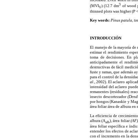
3
(MVI
) (12.7 dm
of wood 
V
thinned plots was higher (P 
Key words:
Pinus patula,
tr
INTRODUCCIÓN
El manejo de la mayoría de 
estimar el rendimiento espe
toma de decisiones. En pla
anticipadamente el rendim
destructivas de fácil medici
fuste y ramas, que además ayu
para el control de la densida
al.,
2002). El aclareo aplicad
intensidad del aclareo puede
remanentes (residuales) rea
insecto descortezador
(Dend
por hongos (Kanaskie y Magu
área foliar:área de albura en 
La eficiencia de crecimient
albura (A
), área foliar
(AF
alb
área foliar específica e índi
entender los efectos de acla
con el incremento en la den