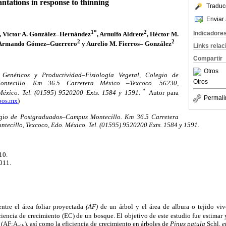
antations in response to thinning
Traduc
Enviar 
1*
2
Indicadore
, Víctor A. González–Hernández
, Arnulfo Aldrete
, Héctor M.
2
2
 Armando Gómez–Guerrero
y Aurelio M. Fierros– González
Links rela
Compartir
Otros
Genéticos y Productividad–Fisiología Vegetal, Colegio de
Otros
ontecillo. Km 36.5 Carretera México –Texcoco. 56230,
*
 México. Tel. (01595) 9520200 Exts. 1584 y 1591.
Autor para
Permali
pos.mx
)
egio de Postgraduados–Campus Montecillo. Km 36.5 Carretera
tecillo, Texcoco, Edo. México. Tel. (01595) 9520200 Exts. 1584 y 1591.
10.
011.
entre el área foliar proyectada
(AF)
de un árbol y el área de albura o tejido vi
iciencia de crecimiento (EC) de un bosque. El objetivo de este estudio fue estimar y
a (AF:A
), así como la eficiencia de crecimiento en árboles de
Pinus patula
Schl.
e
alb