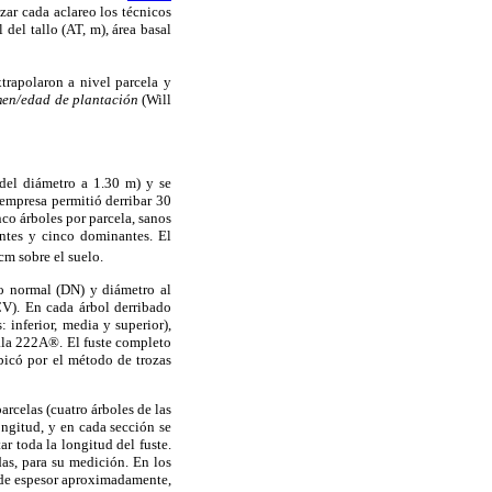
izar cada aclareo los técnicos
 del tallo (AT, m), área basal
trapolaron a nivel parcela y
men/edad de plantación
(Will
 del diámetro a 1.30 m) y se
 empresa permitió derribar 30
nco árboles por parcela, sanos
antes y cinco dominantes. El
cm sobre el suelo.
ro normal (DN) y diámetro al
CV). En cada árbol derribado
 inferior, media y superior),
cala 222A®. El fuste completo
ubicó por el método de trozas
rcelas (cuatro árboles de las
longitud, y en cada sección se
ar toda la longitud del fuste.
das, para su medición. En los
 de espesor aproximadamente,