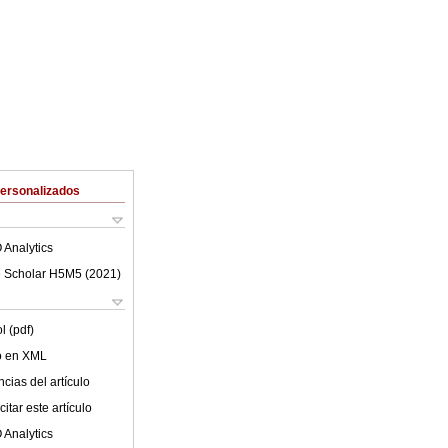
Personalizados
 Analytics
 Scholar H5M5 (
2021
)
l (pdf)
lo en XML
cias del artículo
itar este artículo
 Analytics