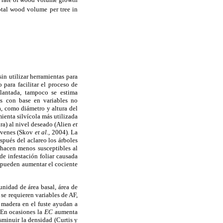
total wood volume per tree in
in utilizar herramientas para
para facilitar el proceso de
plantada, tampoco se estima
s con base en variables no
a, como diámetro y altura del
mienta silvícola más utilizada
ura) al nivel deseado (Alien
et
jóvenes (Skov
et al.,
2004). La
spués del aclareo los árboles
 hacen menos susceptibles al
e infestación foliar causada
y pueden aumentar el cociente
nidad de área basal, área de
C
se requieren variables de AF,
e madera en el fuste ayudan a
. En ocasiones la
EC
aumenta
sminuir la densidad (Curtis y