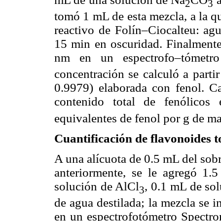
2
3
tomó 1 mL de esta mezcla, a la q
reactivo de Folín–Ciocalteu: agu
15 min en oscuridad. Finalmente
nm en un espectrofo–tómetro
concentración se calculó a parti
0.9979) elaborada con fenol. Cad
contenido total de fenólicos
equivalentes de fenol por g de ma
Cuantificación de flavonoides t
A una alícuota de 0.5 mL del sob
anteriormente, se le agregó 1
solución de AlCl
, 0.1 mL de so
3
de agua destilada; la mezcla se 
en un espectrofotómetro Spectr