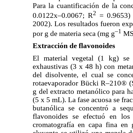
Para la cuantificación de la con
2
0.0122x–0.0067; R
= 0.9653) 
2002). Los resultados fueron exp
–1
por g de materia seca (mg g
MS
Extracción de flavonoides
El material vegetal (1 kg) se
exhaustivas (3 x 48 h) con met
del disolvente, el cual se con
rotaevaporador Bücki R–210® (Sl
g del extracto metanólico para h
(5 x 5 mL). La fase acuosa se fra
butanólica se concentró a seq
flavonoides se efectuó en los
cromatografía en capa fina en
eluyente se utilizó una mezcla 