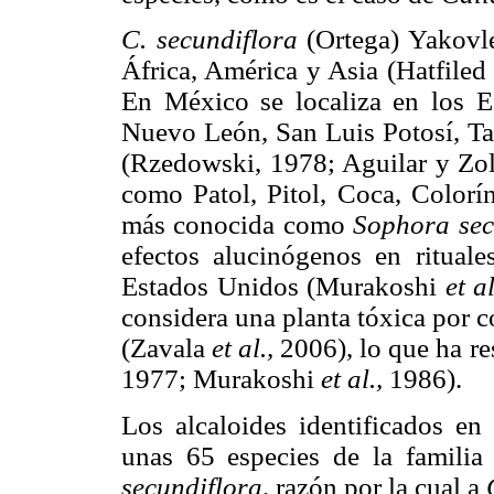
C. secundiflora
(Ortega) Yakovle
África, América y Asia (Hatfile
En México se localiza en los E
Nuevo León, San Luis Potosí, Ta
(Rzedowski, 1978; Aguilar y Zol
como Patol, Pitol, Coca, Colorín
más conocida como
Sophora sec
efectos alucinógenos en rituale
Estados Unidos (Murakoshi
et a
considera una planta tóxica por c
(Zavala
et al.,
2006), lo que ha re
1977; Murakoshi
et al.,
1986).
Los alcaloides identificados en
unas 65 especies de la familia
secundiflora,
razón por la cual a