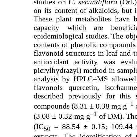
studies on
C. secundiflora
(Ort.
on its content of alkaloids, but 
These plant metabolites have b
capacity which are benefic
epidemiological studies. The obje
contents of phenolic compounds a
flavonoid structures in leaf and t
antioxidant activity was eva
picrylhydrazyl) method in sampl
analysis by HPLC–MS allowed t
flavonols quercetin, isorham
described previously for this 
–1
compounds (8.31 ± 0.38 mg g
o
–1
(3.08 ± 0.32 mg g
of DM). Thes
(IC
= 88.54 ± 0.15; 109.44
50
extracts. The identification of