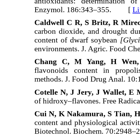
antioxidants: determination of
Enzymol. 186:343–355. [
Li
Caldwell C R, S Britz, R Mire
carbon dioxide, and drought du
content of dwarf soybean
[Glyc
environments. J. Agric. Food
Chang C, M Yang, H Wen,
flavonoids content in propol
methods. J. Food Drug Anal.
Cotelle N, J Jery, J Wallet, 
of hidroxy–flavones. Free Rad
Cui N, K Nakamura, S Tian, H
content and physiological activi
Biotechnol. Biochem. 70:29