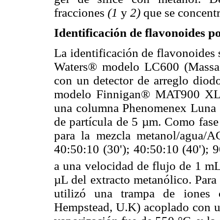
fracciones
(1
y
2)
que se concent
Identificación de flavonoides
La identificación de flavonoides
Waters® modelo LC600 (Massach
con un detector de arreglo diod
modelo Finnigan® MAT900 XLT 
una columna Phenomenex Luna 
de partícula de 5 µm. Como fase
para la mezcla metanol/agua/A
40:50:10 (30'); 40:50:10 (40'); 9
a una velocidad de flujo de 1 m
µL del extracto metanólico. Para
utilizó una trampa de iones
Hempstead, U.K) acoplado con un