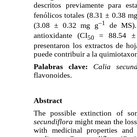
descritos previamente para es
fenólicos totales (8.31 ± 0.38 m
–1
(3.08 ± 0.32 mg g
de MS). E
antioxidante (CI
= 88.54 ± 
50
presentaron los extractos de hoj
puede contribuir a la quimiotaxo
Palabras clave:
Calia secund
flavonoides.
Abstract
The possible extinction of s
secundiflora
might mean the loss
with medicinal properties and