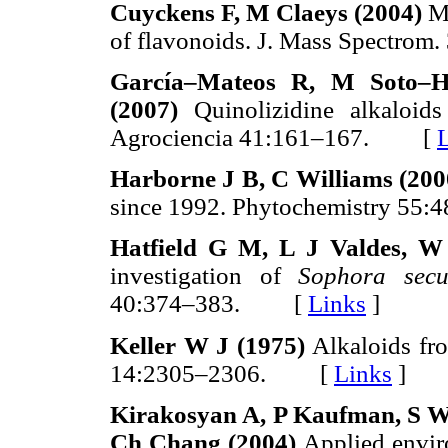
Cuyckens F, M Claeys (2004)
M
of flavonoids. J. Mass Spectr
García–Mateos R, M Soto–H
(2007)
Quinolizidine alkaloi
Agrociencia 41:161–167. [
Harborne J B, C Williams (20
since 1992. Phytochemistry 
Hatfield G M, L J Valdes, W
investigation of
Sophora sec
40:374–383. [
Links
]
Keller W J (1975)
Alkaloids f
14:2305–2306. [
Links
]
Kirakosyan A, P Kaufman, S Wa
Ch Chang (2004)
Applied enviro