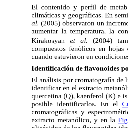
El contenido y perfil de metab
climáticas y geográficas. En sem
al.
(2005) observaron un increme
aumentar la temperatura, la co
Kirakosyan
et al.
(2004) tam
compuestos fenólicos en hojas
cuando estuvieron en condiciones 
Identificación de flavonoides
El análisis por cromatografía de
identificar en el extracto metanól
quercetina (Q), kaenferol (K) e i
posible identificarlos. En el
C
cromatográficas y espectrométr
extracto metanólico, y en la
Fig
glicósidos de los flavonoides ide