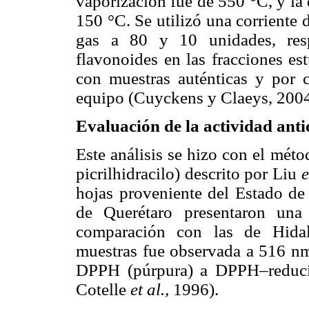
vaporización fue de 550 °C, y la
150 °C. Se utilizó una corriente 
gas a 80 y 10 unidades, resp
flavonoides en las fracciones es
con muestras auténticas y por c
equipo (Cuyckens y Claeys, 200
Evaluación de la actividad ant
Este análisis se hizo con el mét
picrilhidracilo) descrito por Liu
e
hojas proveniente del Estado de
de Querétaro presentaron una
comparación con las de Hidal
muestras fue observada a 516 nm
DPPH (púrpura) a DPPH–reduci
Cotelle
et al.,
1996).