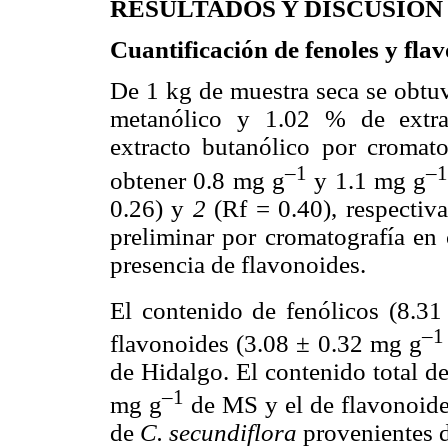
RESULTADOS Y DISCUSIÓN
Cuantificación de fenoles y fla
De 1 kg de muestra seca se obtu
metanólico y 1.02 % de extrac
extracto butanólico por cromato
–1
–
obtener 0.8 mg g
y 1.1 mg g
0.26) y
2
(Rf = 0.40), respectiv
preliminar por cromatografía en 
presencia de flavonoides.
El contenido de fenólicos (8.3
–1
flavonoides (3.08 ± 0.32 mg g
de Hidalgo. El contenido total d
–1
mg g
de MS y el de flavonoide
de
C. secundiflora
provenientes 