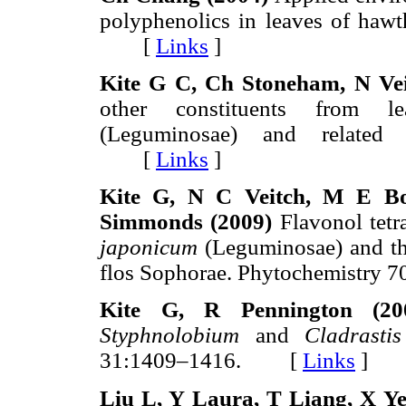
polyphenolics in leaves of hawt
[
Links
]
Kite G C, Ch Stoneham, N Ve
other constituents from
(Leguminosae) and related 
[
Links
]
Kite G, N C Veitch, M E B
Simmonds (2009)
Flavonol tetr
japonicum
(Leguminosae) and th
flos Sophorae. Phytochemistr
Kite G, R Pennington (2
Styphnolobium
and
Cladrast
31:1409–1416. [
Links
]
Liu L, Y Laura, T Liang, X Y