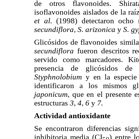
de otros flavonoides. Shir
isoflavonoides aislados de la ra
et al.
(1998) detectaron ocho 
secundiflora, S. arizonica
y
S. g
Glicósidos de flavonoides simila
secundiflora
fueron descritos r
servido como marcadores. Ki
presencia de glicósidos de 
Styphnolobium
y en la especi
identificaron a los mismos g
japonicum,
que en el presente 
estructuras
3, 4, 6
y
7.
Actividad antioxidante
Se encontraron diferencias sign
inhibitoria media (CI
) entre l