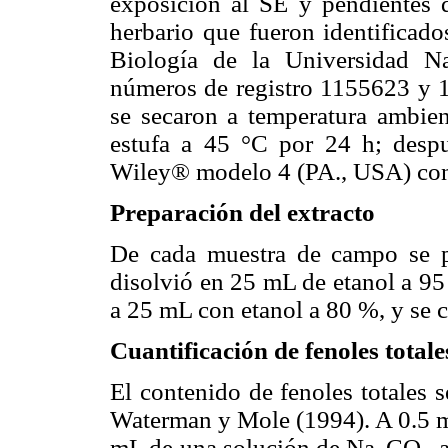
exposición al SE y pendientes 
herbario que fueron identificado
Biología de la Universidad N
números de registro 1155623 y 
se secaron a temperatura ambien
estufa a 45 °C por 24 h; des
Wiley® modelo 4 (PA., USA) con
Preparación del extracto
De cada muestra de campo se p
disolvió en 25 mL de etanol a 95
a 25 mL con etanol a 80 %, y se 
Cuantificación de fenoles totale
El contenido de fenoles totales 
Waterman y Mole (1994). A 0.5 mL
mL de una solución de Na
CO
a