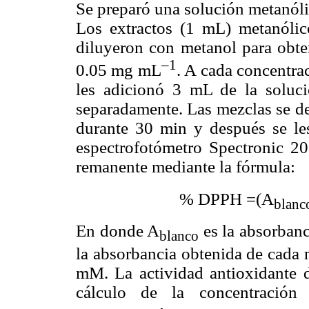
Se preparó una solución metanól
Los extractos (1 mL) metanólic
diluyeron con metanol para obten
–1
0.05 mg mL
. A cada concentrac
les adicionó 3 mL de la solu
separadamente. Las mezclas se de
durante 30 min y después se l
espectrofotómetro Spectronic 2
remanente mediante la fórmula:
% DPPH =(A
blanc
En donde A
es la absorban
blanco
la absorbancia obtenida de cada
mM. La actividad antioxidante d
cálculo de la concentración 