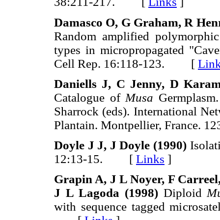
38:211-217. [
Links
]
Damasco O, G Graham, R Henry
Random amplified polymorphic
types in micropropagated "Cav
Cell Rep. 16:118-123. [
Lin
Daniells J, C Jenny, D Kara
Catalogue of
Musa
Germplasm. 
Sharrock (eds). International N
Plantain. Montpellier, France.
Doyle J J, J Doyle (1990)
Isolat
12:13-15. [
Links
]
Grapin A, J L Noyer, F Carree
J L Lagoda (1998)
Diploid
Mu
with sequence tagged microsatell