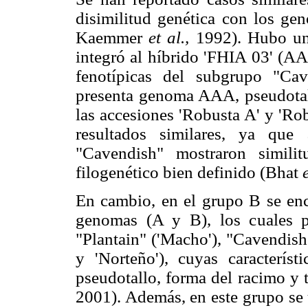
disimilitud genética con los
Kaemmer
et al.,
1992). Hubo una
integró al híbrido 'FHIA 03' (AA
fenotípicas del subgrupo "Ca
presenta genoma AAA, pseudotallo
las accesiones 'Robusta A' y 'Ro
resultados similares, ya que 
"Cavendish" mostraron simili
filogenético bien definido (Bhat
e
En cambio, en el grupo B se enc
genomas (A y B), los cuales p
"Plantain" ('Macho'), "Cavendish
y 'Norteño'), cuyas característ
pseudotallo, forma del racimo y t
2001). Además, en este grupo se