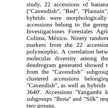
study, 22 accessions of banana
("Cavendish", "Red", "Plantain"
hybrids were morphologically
accessions belong to the germp
Investigaciones Forestales Agr
Colima, México. Ninety rando
markers from the 22 accessio
polymorphic. A correlation betw
molecular diversity among th
dendrogram generated showed 
from the "Cavendish" subgrou
clustered accessions belongi
"Cavendish", as well as hybrids
3640'. Accessions 'Yangambi 
subgroups "Ibota" and "Silk" res
two groups.