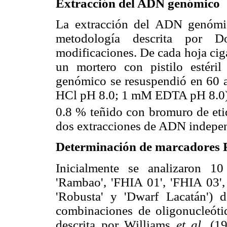
Extracción del ADN genómico
La extracción del ADN genómic
metodología descrita por 
modificaciones. De cada hoja cig
un mortero con pistilo estér
genómico se resuspendió en 60 
HCl pH 8.0; 1 mM EDTA pH 8.0) y 
0.8 % teñido con bromuro de et
dos extracciones de ADN indepen
Determinación de marcadores
Inicialmente se analizaron 10 
'Rambao', 'FHIA 01', 'FHIA 03',
'Robusta' y 'Dwarf Lacatán')
combinaciones de oligonucleóti
descrita por Williams
et al.
(199