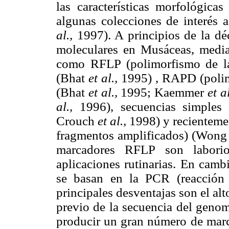
las características morfológicas
algunas colecciones de interés 
al.,
1997). A principios de la déc
moleculares en Musáceas, medi
como RFLP (polimorfismo de la 
(Bhat
et al.,
1995) , RAPD (polim
(Bhat
et al.,
1995; Kaemmer
et al
al.,
1996), secuencias simples 
Crouch
et al.,
1998) y recienteme
fragmentos amplificados) (Won
marcadores RFLP son labori
aplicaciones rutinarias. En camb
se basan en la PCR (reacción 
principales desventajas son el al
previo de la secuencia del genom
producir un gran número de marc