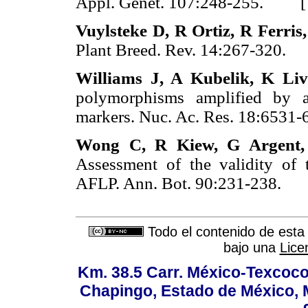
Appl. Genet. 107:248-255. 
Vuylsteke D, R Ortiz, R Ferris
Plant Breed. Rev. 14:267-320
Williams J, A Kubelik, K Liv
polymorphisms amplified by ar
markers. Nuc. Ac. Res. 18:65
Wong C, R Kiew, G Argent,
Assessment of the validity of 
AFLP. Ann. Bot. 90:231-238
Todo el contenido de esta 
bajo una
Lice
Km. 38.5 Carr. México-Texcoco, 
Chapingo, Estado de México, M