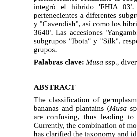
integró el híbrido 'FHIA 03'
pertenecientes a diferentes subg
y "Cavendish", así como los híbr
3640'. Las accesiones 'Yangambi
subgrupos "Ibota" y "Silk", resp
grupos.
Palabras clave:
Musa
ssp., dive
ABSTRACT
The classification of germplasm
bananas and plantains (
Musa
sp
are confusing, thus leading to 
Currently, the combination of mo
has clarified the taxonomy and id