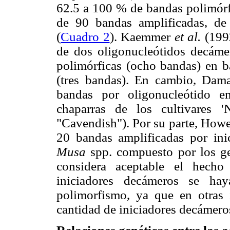
62.5 a 100 % de bandas polimórfi
de 90 bandas amplificadas, de
(
Cuadro 2
). Kaemmer
et al.
(1992
de dos oligonucleótidos decám
polimórficas (ocho bandas) en b
(tres bandas). En cambio, Da
bandas por oligonucleótido e
chaparras de los cultivares 
"Cavendish"). Por su parte, How
20 bandas amplificadas por in
Musa
spp. compuesto por los
considera aceptable el hech
iniciadores decámeros se hay
polimorfismo, ya que en otras
cantidad de iniciadores decáme