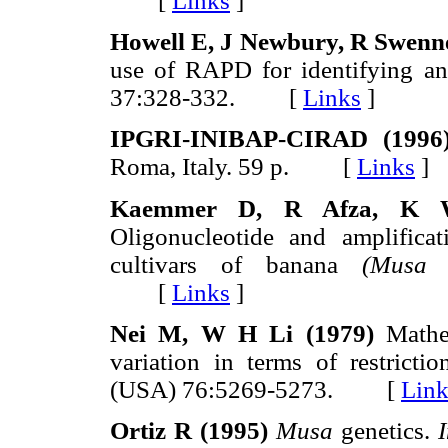
[
Links
]
Howell E, J Newbury, R Swenne
use of RAPD for identifying an
37:328-332. [
Links
]
IPGRI-INIBAP-CIRAD (1996
Roma, Italy. 59 p. [
Links
]
Kaemmer D, R Afza, K We
Oligonucleotide and amplificat
cultivars of banana
(Musa
s
[
Links
]
Nei M, W H Li (1979)
Mathem
variation in terms of restricti
(USA) 76:5269-5273. [
Link
Ortiz R (1995)
Musa
genetics.
I