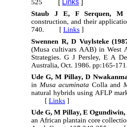
[
Links
]
525
Staub J E, F Serquen, M 
construction, and their applicat
740. [
Links
]
Swennen R, D Vuylsteke (198
(Musa cultivars AAB) in West A
Strategies. G J Persley, E A D
Australia, Oct. 1986. pp:165
Ude G, M Pillay, D Nwakanma
in
Musa acuminata
Colla and
M
natural hybrids using AFLP mark
[
Links
]
Ude G, M Pillay, E Ogundiwin,
an African plantain core collec