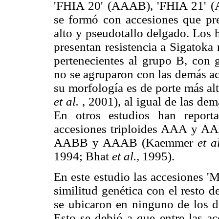
'FHIA 20' (AAAB), 'FHIA 21' 
se formó con accesiones que pres
alto y pseudotallo delgado. Los 
presentan resistencia a Sigatoka
pertenecientes al grupo B, co
no se agruparon con las demás 
su morfología es de porte más al
et al.
, 2001), al igual de las dem
En otros estudios han report
accesiones triploides AAA y AA
AABB y AAAB (Kaemmer
et al
1994; Bhat
et al.,
1995).
En este estudio las accesiones 
similitud genética con el resto d
se ubicaron en ninguno de los 
Esto se debió a que entre las ac