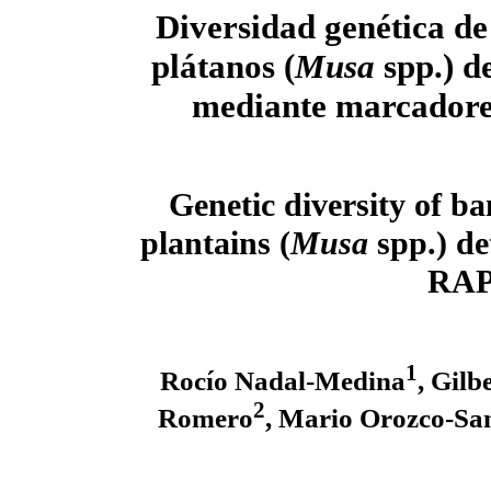
Diversidad genética d
plátanos (
Musa
spp.) d
mediante marcador
Genetic diversity of b
plantains (
Musa
spp.) de
RAP
1
Rocío Nadal-Medina
, Gil
2
Romero
, Mario Orozco-Sa