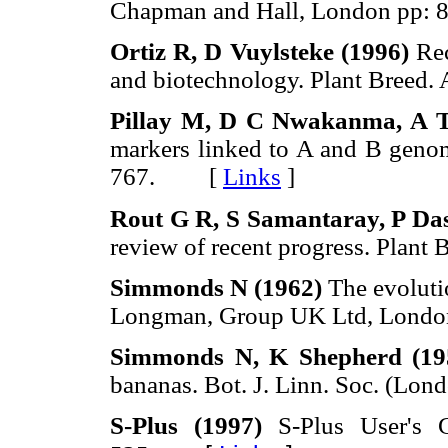
Chapman and Hall, London pp
Ortiz R, D Vuylsteke (1996)
Rec
and biotechnology. Plant Bree
Pillay M, D C Nwakanma, A T
markers linked to A and B geno
767. [
Links
]
Rout G R, S Samantaray, P Das
review of recent progress. Pla
Simmonds N (1962)
The evolutio
Longman, Group UK Ltd, Lon
Simmonds N, K Shepherd (19
bananas. Bot. J. Linn. Soc. (
S-Plus (1997)
S-Plus User's G