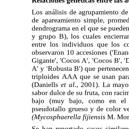
Relaciones genéticas entre las a
Los análisis de agrupamiento d
de apareamiento simple, promed
dendrograma en el que se pueden
y grupo B), los cuales encierran
entre los individuos que los c
observaron 10 accesiones ('Enano
Gigante', 'Cocos A', 'Cocos B', 
A' y 'Robusta B') que pertenecen
triploides AAA que se usan par
(Daniells
et al.,
2001). La mayor
sabor dulce de su fruta, con rac
bajo (muy bajo, como en el 
pseudotallo grueso y de color ve
(Mycosphaerella fijiensis
M. More
Se han reportado casos simila