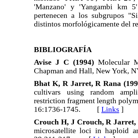
'Manzano' y 'Yangambi km 5'
pertenecen a los subgrupos "Si
distintos morfológicamente del re
BIBLIOGRAFÍA
Avise J C (1994)
Molecular Ma
Chapman and Hall, New York,
Bhat K, R Jarret, R Rana (199
cultivars using random amp
restriction fragment length poly
16:1736-1745. [
Links
]
Crouch H, J Crouch, R Jarret, 
microsatellite loci in haploid