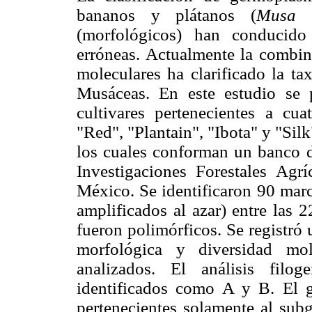
bananos y plátanos (
Musa
s
(morfológicos) han conducido 
erróneas. Actualmente la combin
moleculares ha clarificado la ta
Musáceas. En este estudio se p
cultivares pertenecientes a cu
"Red", "Plantain", "Ibota" y "Sil
los cuales conforman un banco d
Investigaciones Forestales Agr
México. Se identificaron 90 ma
amplificados al azar) entre las 
fueron polimórficos. Se registró u
morfológica y diversidad mol
analizados. El análisis filo
identificados como A y B. El 
pertenecientes solamente al su