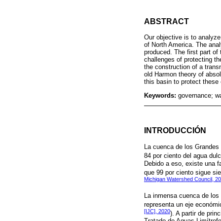
ABSTRACT
Our objective is to analyze
of North America. The anal
produced. The first part of
challenges of protecting th
the construction of a tran
old Harmon theory of absolut
this basin to protect thes
Keywords:
governance; wa
INTRODUCCIÓN
La cuenca de los Grandes 
84 por ciento del agua dul
Debido a eso, existe una f
que 99 por ciento sigue sie
Michigan Watershed Council, 2
La inmensa cuenca de los G
representa un eje económi
[IJC], 2020
). A partir de pr
Tratado de Aguas Limítrofe