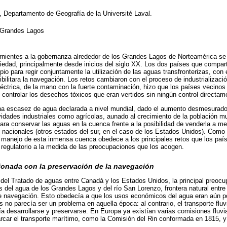
, Departamento de Geografía de la Université Laval.
 Grandes Lagos
nientes a la gobernanza alrededor de los Grandes Lagos de Norteamérica se i
iedad, principalmente desde inicios del siglo XX. Los dos países que compar
io para regir conjuntamente la utilización de las aguas transfronterizas, con e
ilitara la navegación. Los retos cambiaron con el proceso de industrializació
léctrica, de la mano con la fuerte contaminación, hizo que los países vecino
controlar los desechos tóxicos que eran vertidos sin ningún control directam
una escasez de agua declarada a nivel mundial, dado el aumento desmesurad
vidades industriales como agrícolas, aunado al crecimiento de la población mu
para conservar las aguas en la cuenca frente a la posibilidad de venderla a m
 nacionales (otros estados del sur, en el caso de los Estados Unidos). Como
el manejo de esta inmensa cuenca obedece a los principales retos que los país
regulatorio a la medida de las preocupaciones que los acogen.
ionada con la preservación de la navegación
 del Tratado de aguas entre Canadá y los Estados Unidos, la principal preocup
s del agua de los Grandes Lagos y del río San Lorenzo, frontera natural entr
e navegación. Esto obedecía a que los usos económicos del agua eran aún poc
 no parecía ser un problema en aquella época: al contrario, el transporte fluv
ía desarrollarse y preservarse. En Europa ya existían varias comisiones fluvi
car el transporte marítimo, como la Comisión del Rin conformada en 1815, y