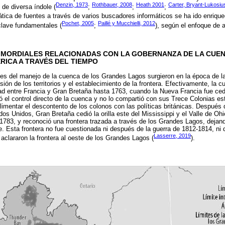
Denzin, 1973
Rothbauer, 2008
Heath 2001
Carter, Bryant-Lukosius
de diversa índole (
;
;
;
tica de fuentes a través de varios buscadores informáticos se ha ido enriqu
Pochet, 2005
Paillé y Mucchielli, 2012
 clave fundamentales (
;
), según el enfoque de 
IMORDIALES RELACIONADAS CON LA GOBERNANZA DE LA CUE
ICA A TRAVÉS DEL TIEMPO
s del manejo de la cuenca de los Grandes Lagos surgieron en la época de la
isión de los territorios y el establecimiento de la frontera. Efectivamente, la
dad entre Francia y Gran Bretaña hasta 1763, cuando la Nueva Francia fue cedi
 el control directo de la cuenca y no lo compartió con sus Trece Colonias es
alimentar el descontento de los colonos con las políticas británicas. Después 
os Unidos, Gran Bretaña cedió la orilla este del Mississippi y el Valle de Oh
 1783, y reconoció una frontera trazada a través de los Grandes Lagos, dejan
e. Esta frontera no fue cuestionada ni después de la guerra de 1812-1814, ni 
Lasserre, 2019
 aclararon la frontera al oeste de los Grandes Lagos (
).