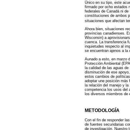
Único en su tipo, este acue
firmado por ocho estados r
federales de Canadá ni de 
constituciones de ambos pa
situaciones que afectan tem
Ahora bien, situaciones re
provincias canadienses. E
Wisconsin) a aprovisionars
cuenca. La transferencia f
inquietudes respecto al i
se encuentran ajenos a la
Aunado a esto, en marzo d
Protección Ambiental (EPA
la calidad de las aguas de
disminución de ese apoyo, 
estos cambios de políticas
adoptar une posición más 
la relación del manejo y l
competencia los usos del 
los diversos miembros de 
METODOLOGÍA
Con el fin de responder la
de fuentes secundarias com
de investigación. Nuestro 