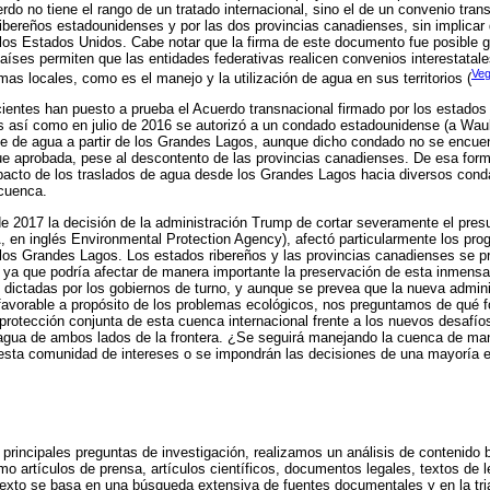
rdo no tiene el rango de un tratado internacional, sino el de un convenio tra
ibereños estadounidenses y por las dos provincias canadienses, sin implicar
los Estados Unidos. Cabe notar que la firma de este documento fue posible g
íses permiten que las entidades federativas realicen convenios interestatal
Veg
as locales, como es el manejo y la utilización de agua en sus territorios (
cientes han puesto a prueba el Acuerdo transnacional firmado por los estado
s así como en julio de 2016 se autorizó a un condado estadounidense (a Wau
e de agua a partir de los Grandes Lagos, aunque dicho condado no se encuen
ue aprobada, pese al descontento de las provincias canadienses. De esa form
mpacto de los traslados de agua desde los Grandes Lagos hacia diversos co
 cuenca.
e 2017 la decisión de la administración Trump de cortar severamente el pres
, en inglés Environmental Protection Agency), afectó particularmente los pr
 los Grandes Lagos. Los estados ribereños y las provincias canadienses se p
ya que podría afectar de manera importante la preservación de esta inmensa 
 dictadas por los gobiernos de turno, y aunque se prevea que la nueva admin
favorable a propósito de los problemas ecológicos, nos preguntamos de qué f
a protección conjunta de esta cuenca internacional frente a los nuevos desafí
agua de ambos lados de la frontera. ¿Se seguirá manejando la cuenca de m
esta comunidad de intereses o se impondrán las decisiones de una mayoría 
s principales preguntas de investigación, realizamos un análisis de contenido 
o artículos de prensa, artículos científicos, documentos legales, textos de l
texto se basa en una búsqueda extensiva de fuentes documentales y en la tri