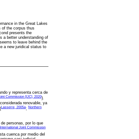
vernance in the Great Lakes
s of the corpus thus
second presents the
es a better understanding of
 seems to leave behind the
e a new juridical status to
undo y representa cerca de
Joint Commission [IJC], 2020
).
 considerada renovable, ya
Lasserre, 2005a
Northern
(
;
 de personas, por lo que
International Joint Commission
esta cuenca por medio del
anismo casi judicial