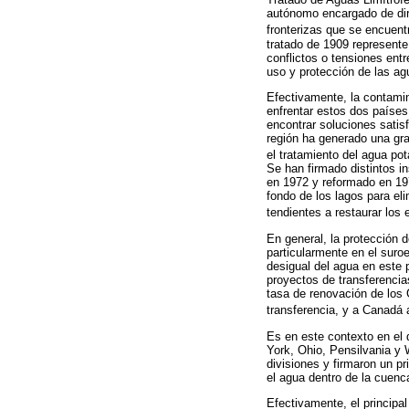
autónomo encargado de diri
fronterizas que se encuent
tratado de 1909 represente
conflictos o tensiones ent
uso y protección de las a
Efectivamente, la contami
enfrentar estos dos países
encontrar soluciones satis
región ha generado una gra
el tratamiento del agua pot
Se han firmado distintos i
en 1972 y reformado en 197
fondo de los lagos para e
tendientes a restaurar los
En general, la protección 
particularmente en el suro
desigual del agua en este 
proyectos de transferencia
tasa de renovación de los 
transferencia, y a Canadá 
Es en este contexto en el 
York, Ohio, Pensilvania y 
divisiones y firmaron un p
el agua dentro de la cuenc
Efectivamente, el principa