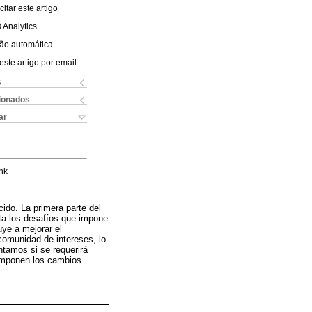
itar este artigo
 Analytics
ão automática
este artigo por email
s
cionados
ar
nk
cido. La primera parte del
nta los desafíos que impone
uye a mejorar el
comunidad de intereses, lo
ntamos si se requerirá
 imponen los cambios