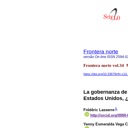
Frontera norte
versão On-line
ISSN
2594-0
Frontera norte vol.34
https://doi.org/10.33679/rfn.v1i
La gobernanza de
Estados Unidos, 
1
Frédéric Lasserre
http://orcid.org/0000
Yenny Esmeralda Vega C