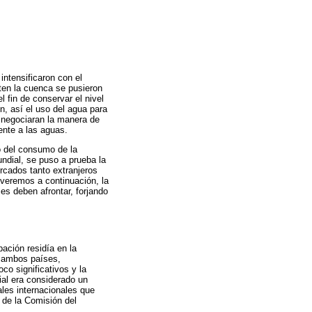
ntensificaron con el
ten la cuenca se pusieron
l fin de conservar el nivel
n, así el uso del agua para
s negociaran la manera de
ente a las aguas.
o del consumo de la
ndial, se puso a prueba la
ercados tanto extranjeros
 veremos a continuación, la
es deben afrontar, forjando
ación residía en la
e ambos países,
o significativos y la
ial era considerado un
ales internacionales que
 de la Comisión del