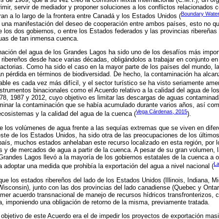
mir, servir de mediador y proponer soluciones a los conflictos relacionados 
Boundary Water
ran a lo largo de la frontera entre Canadá y los Estados Unidos (
 una manifestación del deseo de cooperación entre ambos países, esto no qui
re los dos gobiernos, o entre los Estados federados y las provincias ribereñas
guas de tan inmensa cuenca.
nación del agua de los Grandes Lagos ha sido uno de los desafíos más impor
 ribereños desde hace varias décadas, obligándolos a trabajar en conjunto en 
factorias. Como ha sido el caso en la mayor parte de los países del mundo, la 
n pérdida en términos de biodiversidad. De hecho, la contaminación ha alcan
able es cada vez más difícil, y el sector turístico se ha visto seriamente am
nstrumentos binacionales como el Acuerdo relativo a la calidad del agua de 
8, 1987 y 2012, cuyo objetivo es limitar las descargas de aguas contaminada
liminar la contaminación que se había acumulado durante varios años, así co
Vega Cárdenas, 2015
 ecosistemas y la calidad del agua de la cuenca (
).
de los volúmenes de agua frente a las sequías extremas que se viven en dife
este de los Estados Unidos, ha sido otra de las preocupaciones de los últimos
país, muchos estados anhelaban este recurso localizado en esta región, por 
s y de mercados de agua a partir de la cuenca. A pesar de su gran volumen, 
Grandes Lagos llevó a la mayoría de los gobiernos estatales de la cuenca a 
La
a adoptar una medida que prohibía la exportación del agua a nivel nacional (
que los estados ribereños del lado de los Estados Unidos (Illinois, Indiana, 
Wisconsin), junto con las dos provincias del lado canadiense (Quebec y Ontar
rimer acuerdo transnacional de manejo de recursos hídricos transfronterizos, 
a, imponiendo una obligación de retorno de la misma, previamente tratada.
l objetivo de este Acuerdo era el de impedir los proyectos de exportación mas