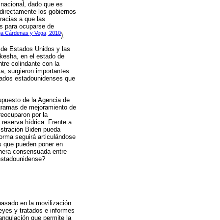
nsnacional, dado que es
 directamente los gobiernos
racias a que las
es para ocuparse de
a Cárdenas y Vega, 2010
).
s de Estados Unidos y las
kesha, en el estado de
tre colindante con la
a, surgieron importantes
ndados estadounidenses que
upuesto de la Agencia de
ogramas de mejoramiento de
reocuparon por la
reserva hídrica. Frente a
istración Biden pueda
orma seguirá articulándose
os que pueden poner en
anera consensuada entre
estadounidense?
basado en la movilización
eyes y tratados e informes
angulación que permite la