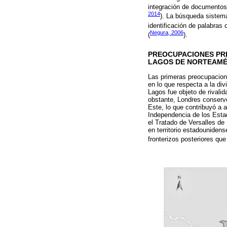
integración de documentos 
2014
). La búsqueda sistemá
identificación de palabras
Negura, 2006
(
).
PREOCUPACIONES PR
LAGOS DE NORTEAMÉR
Las primeras preocupacione
en lo que respecta a la div
Lagos fue objeto de rivali
obstante, Londres conservó
Este, lo que contribuyó a 
Independencia de los Estad
el Tratado de Versalles de
en territorio estadounidens
fronterizos posteriores que