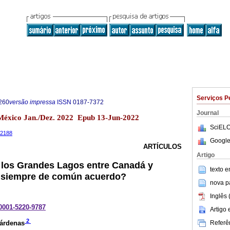
Serviços P
260
versão impressa
ISSN
0187-7372
Journal
 México Jan./Dez. 2022 Epub 13-Jun-2022
SciELO
1.2188
Google
ARTÍCULOS
Artigo
 los Grandes Lagos entre Canadá y
texto 
¿siempre de común acuerdo?
nova p
Inglês 
-0001-5220-9787
Artigo
2
Referên
árdenas