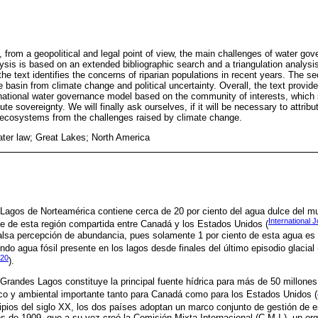
, from a geopolitical and legal point of view, the main challenges of water go
ysis is based on an extended bibliographic search and a triangulation analysi
 the text identifies the concerns of riparian populations in recent years. The 
e basin from climate change and political uncertainty. Overall, the text provid
snational water governance model based on the community of interests, which
e sovereignty. We will finally ask ourselves, if it will be necessary to attribut
e ecosystems from the challenges raised by climate change.
ter law; Great Lakes; North America
Lagos de Norteamérica contiene cerca de 20 por ciento del agua dulce del m
International 
ce de esta región compartida entre Canadá y los Estados Unidos (
alsa percepción de abundancia, pues solamente 1 por ciento de esta agua es
ndo agua fósil presente en los lagos desde finales del último episodio glacial 
020
).
randes Lagos constituye la principal fuente hídrica para más de 50 millones
co y ambiental importante tanto para Canadá como para los Estados Unidos (
incipios del siglo XX, los dos países adoptan un marco conjunto de gestión de 
s de 1909, que a su vez creó la Comisión Mixta Internacional (C.M.I.), un org