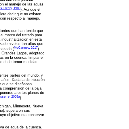
con el manejo de las aguas
s Treaty, 1909
). Aunque el
ere decir que no existan
 con respecto al manejo,
tantes que han tenido que
el marco del tratado para
industrialización en esta
zado niveles tan altos que
McCartney, 2017
enazado (
).
los Grandes Lagos, adoptado
s en la cuenca, limpiar el
mo el de tomar medidas
rentes partes del mundo, y
 años. Dada la distribución
lo que se diseñaban
la comprensión de la baja
oponerse a estos planes de
sserre, 2005a
).
Michigan, Minnesota, Nueva
io), superaron sus
cuyo objetivo era conservar
iva de agua de la cuenca.