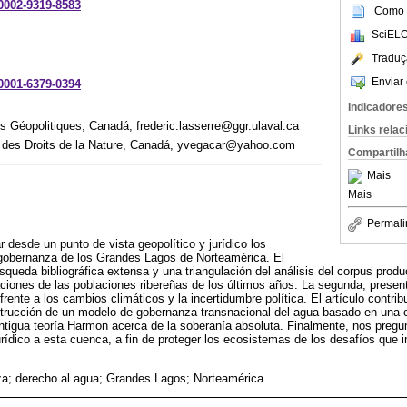
-0002-9319-8583
Como c
SciELO
Traduç
Enviar 
-0001-6379-0394
Indicadore
 Géopolitiques, Canadá, frederic.lasserre@ggr.ulaval.ca
Links rela
al des Droits de la Nature, Canadá, yvegacar@yahoo.com
Compartilh
Mais
Mais
Permali
r desde un punto de vista geopolítico y jurídico los
a gobernanza de los Grandes Lagos de Norteamérica. El
queda bibliográfica extensa y una triangulación del análisis del corpus produ
paciones de las poblaciones ribereñas de los últimos años. La segunda, prese
frente a los cambios climáticos y la incertidumbre política. El artículo contrib
strucción de un modelo de gobernanza transnacional del agua basado en una 
antigua teoría Harmon acerca de la soberanía absoluta. Finalmente, nos pregu
jurídico a esta cuenca, a fin de proteger los ecosistemas de los desafíos que
a; derecho al agua; Grandes Lagos; Norteamérica