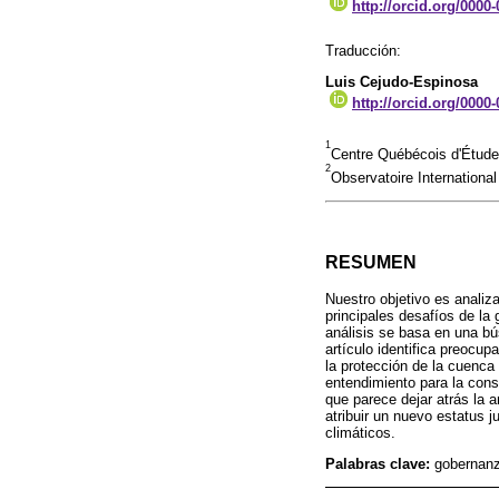
http://orcid.org/0000
Traducción:
Luis Cejudo-Espinosa
http://orcid.org/0000
1
Centre Québécois d'Études
2
Observatoire Internation
RESUMEN
Nuestro objetivo es analiza
principales desafíos de l
análisis se basa en una bús
artículo identifica preocu
la protección de la cuenca 
entendimiento para la con
que parece dejar atrás la 
atribuir un nuevo estatus 
climáticos.
Palabras clave:
gobernanz