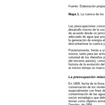
Fuente: Elaboración propia
Mapa 1.
La cuenca de los
Las preocupaciones concer
desarrollo mismo de la soc
de acuerdo desde un princip
adecuado de agua que posib
la generación de energía e
descontaminar la cuenca y 
Posteriormente, frente a 
misma, tanto para las acti
voluntad de los ribereños 
(de terceros países), como
historia de la evolución d
al mismo tiempo un marco 
La preocupación relac
En 1909, fecha de la firma
conservación de los nivele
especialmente con fines d
contaminación de las aguas
sector estratégico que deb
tenían como objetivo enmar
Danubio, de 1856.