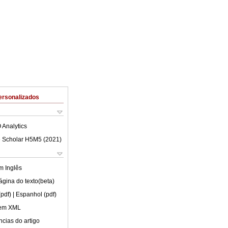
ersonalizados
 Analytics
 Scholar H5M5 (
2021
)
em
Inglês
ágina do texto(beta)
(pdf)
| Espanhol (pdf)
 em XML
cias do artigo