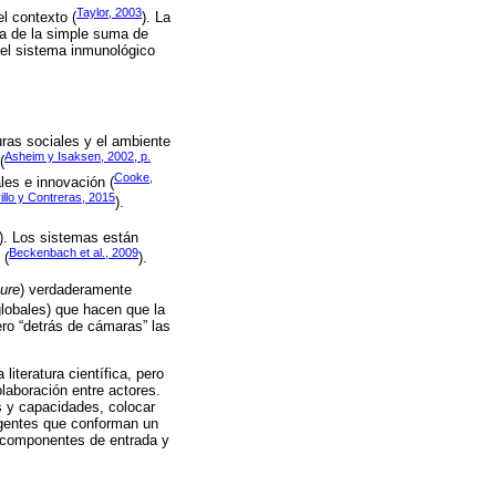
Taylor, 2003
l contexto (
). La
ada de la simple suma de
n el sistema inmunológico
uras sociales y el ambiente
Asheim y Isaksen, 2002, p.
(
Cooke,
ales e innovación (
illo y Contreras, 2015
).
). Los sistemas están
Beckenbach et al., 2009
 (
).
ture
) verdaderamente
globales) que hacen que la
ero “detrás de cámaras” las
iteratura científica, pero
olaboración entre actores.
s y capacidades, colocar
 agentes que conforman un
s componentes de entrada y