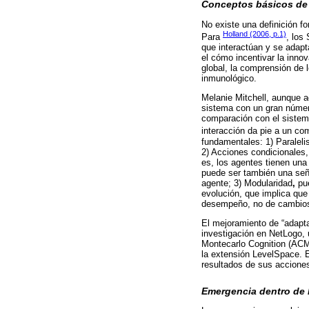
Conceptos básicos de
No existe una definición f
Holland (2006, p.1)
Para
, los
que interactúan y se adap
el cómo incentivar la inno
global, la comprensión de 
inmunológico.
Melanie Mitchell, aunque ad
sistema con un gran númer
comparación con el sistema
interacción da pie a un co
fundamentales: 1) Paralel
2) Acciones condicionales
es, los agentes tienen una 
puede ser también una seña
agente; 3) Modularidad
,
pu
evolución, que implica que
desempeño, no de cambios 
El mejoramiento de “adapta
investigación en NetLogo, 
Montecarlo Cognition (ACMC
la extensión LevelSpace. E
resultados de sus acciones
Emergencia dentro de 