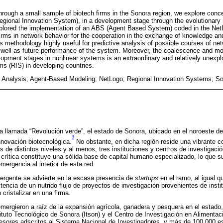
hrough a small sample of biotech firms in the Sonora region, we explore con
Regional Innovation System), in a development stage through the evolutionar
xplored the implementation of an ABS (Agent Based System) coded in the NetL
firms in network behavior for the cooperation in the exchange of knowledge a
 methodology highly useful for predictive analysis of possible courses of n
as well as future performance of the system. Moreover, the coalescence and m
lopment stages in nonlinear systems is an extraordinary and relatively unexplo
s (RIS) in developing countries.
 Analysis; Agent-Based Modeling; NetLogo; Regional Innovation Systems; S
la llamada “Revolución verde”, el estado de Sonora, ubicado en el noroeste 
3
novación biotecnológica.
No obstante, en dicha región reside una vibrante
s de distintos niveles y al menos, tres instituciones y centros de investigació
crítica constituye una sólida base de capital humano especializado, lo que su
ergencia al interior de esta red.
mergente se advierte en la escasa presencia de
startups
en el ramo, al igual 
tencia de un nutrido flujo de proyectos de investigación provenientes de inst
 cristalizar en una firma.
emergieron a raíz de la expansión agrícola, ganadera y pesquera en el estado, 
ituto Tecnológico de Sonora (Itson) y el Centro de Investigación en Alimentac
esores adscritos al Sistema Nacional de Investigadores, y más de 100 000 e