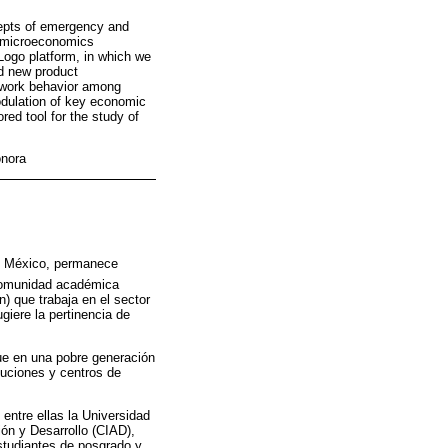
cepts of emergency and
y microeconomics
ogo platform, in which we
nd new product
etwork behavior among
odulation of key economic
red tool for the study of
onora
de México, permanece
 comunidad académica
n) que trabaja en el sector
giere la pertinencia de
que en una pobre generación
ituciones y centros de
entre ellas la Universidad
ión y Desarrollo (CIAD),
studiantes de posgrado y