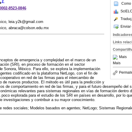
2
a
Como c
-0002-8523-0846
SciELO
Traduç
xico, leia.y2k@gmail.com
Enviar 
éxico, abraca@colson.edu.mx
Indicadore
Links rela
Compartilh
Mais
conceptos de emergencia y complejidad en el marco de un
Mais
ción (SRI), en proceso de formación en el sector
de Sonora, México. Para ello, se explora la implementación
Permali
entes codificado en la plataforma NetLogo, con el fin de
cooperativo en red de las firmas para el intercambio de
lo de nuevos productos. El método es útil para la predicción y
rsos de comportamiento en red de las firmas, y para el futuro desempeño del s
conómicas relevantes para sistemas regionales en vías de formación dentro d
 poco explorada para el estudio de los SRI en países en desarrollo, por lo qu
de investigaciones y contribuir a su mayor conocimiento.
de redes sociales; Modelos basados en agentes; NetLogo; Sistemas Regional