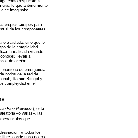
surge como respuesta a
rturba lo que anteriormente
que se imaginaba
us propios cuerpos para
untual de los componentes
nera aislada, sino que lo
mpo de la complejidad.
icar la realidad evitando
conocer, llevan a
odos de acción.
al fenómeno de emergencia
 de nodos de la red de
kenbach, Ramón Briegel y
de complejidad en el
RA
ale Free Networks
), está
leatoria –o varias–, las
hipervínculos que
desviación, o todos los
a libre, donde unos pocos