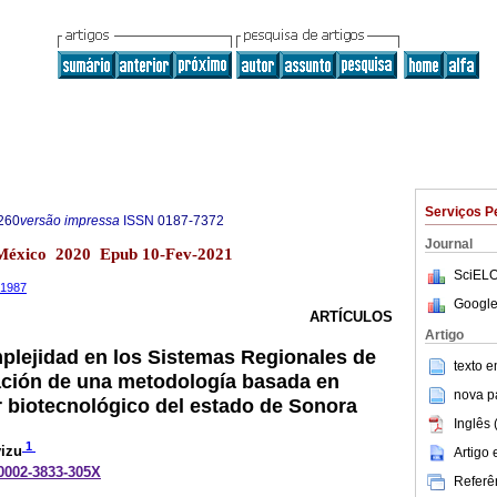
Serviços P
260
versão impressa
ISSN
0187-7372
Journal
 México 2020 Epub 10-Fev-2021
SciELO
1.1987
Google
ARTÍCULOS
Artigo
lejidad en los Sistemas Regionales de
texto 
ación de una metodología basada en
nova p
r biotecnológico del estado de Sonora
Inglês 
1
vizu
Artigo
-0002-3833-305X
Referên