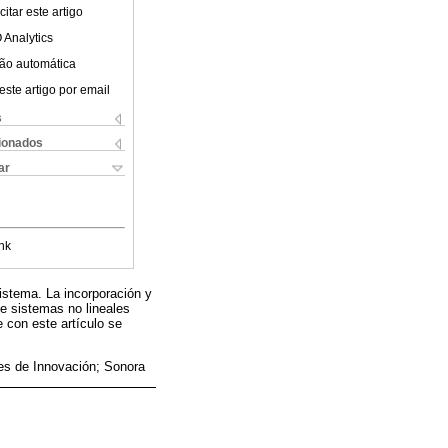
itar este artigo
 Analytics
ão automática
este artigo por email
s
cionados
ar
nk
istema. La incorporación y
e sistemas no lineales
e con este artículo se
es de Innovación; Sonora