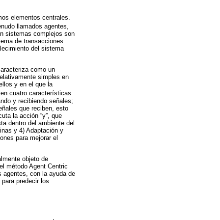
smos elementos centrales.
enudo llamados agentes,
en sistemas complejos son
stema de transacciones
alecimiento del sistema
 caracteriza como un
elativamente simples en
llos y en el que la
en cuatro características
ndo y recibiendo señales;
ñales que reciben, esto
cuta la acción “y”, que
ta dentro del ambiente del
inas y 4) Adaptación y
ones para mejorar el
almente objeto de
 el método Agent Centric
s agentes, con la ayuda de
 para predecir los