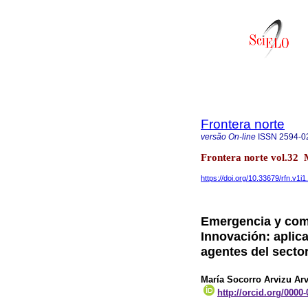
Frontera norte
versão On-line
ISSN
2594-0
Frontera norte vol.32
https://doi.org/10.33679/rfn.v1i
Emergencia y comp
Innovación: aplic
agentes del secto
María Socorro Arvizu Ar
http://orcid.org/0000