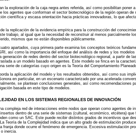
an la exploración de la caja negra antes referida, así como posibilitan poner a
 los agentes que conforman el sector biotecnológico de la región operan de
ción científica y escasa orientación hacia prácticas innovadoras, lo que afec
de la replicación de la evidencia empírica para la construcción del conocimien
ste trabajo, al igual que la necesidad de reconstruir al menos parcialmente l
eferido, mismos que no están disponibles públicamente.
 cuatro apartados, cuya primera parte examina los conceptos teóricos funda
SRI, así como la importancia del enfoque del análisis de redes y los modelo
 generación de redes dentro del sector biotecnológico regional, a partir de la
traslada a un modelo basado en agentes. Este modelo se finca en la caracter
na serie de categorías cuyo origen es la Teoría del Comportamiento Planead
borda la aplicación del modelo y los resultados obtenidos, así como sus impli
Sonora en particular, en un escenario caracterizado por una acelerada convers
inalmente, se plantean conclusiones generales, así como recomendaciones pa
tigación basada en este tipo de modelos.
EJIDAD EN LOS SISTEMAS REGIONALES DE INNOVACIÓN
a compleja red de interacciones entre nodos que operan como agentes de i
 insertos dentro de una serie de sistemas (cultural, económico, etcétera) que
onden como un SAC. Este puede recibir distintos grados de incentivos que de
La Teoría de la Complejidad indica que un alto grado de estimulación produce
sa franja donde ocurre el fenómeno de emergencia. Excesiva estimulación pr
o inercia.