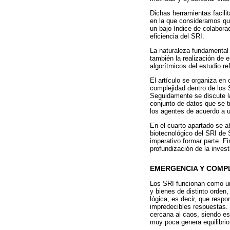
Dichas herramientas facilit
en la que consideramos que
un bajo índice de colabora
eficiencia del SRI.
La naturaleza fundamental 
también la realización de e
algorítmicos del estudio r
El artículo se organiza en
complejidad dentro de los 
Seguidamente se discute la
conjunto de datos que se 
los agentes de acuerdo a u
En el cuarto apartado se a
biotecnológico del SRI de 
imperativo formar parte. F
profundización de la inves
EMERGENCIA Y COMPL
Los SRI funcionan como un
y bienes de distinto orden,
lógica, es decir, que resp
impredecibles respuestas. 
cercana al caos, siendo e
muy poca genera equilibrio 