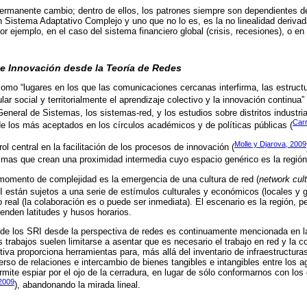
ermanente cambio; dentro de ellos, los patrones siempre son dependientes de
 un Sistema Adaptativo Complejo y uno que no lo es, es la no linealidad deriv
r ejemplo, en el caso del sistema financiero global (crisis, recesiones), o e
e Innovación desde la Teoría de Redes
omo “lugares en los que las comunicaciones cercanas interfirma, las estruct
lar social y territorialmente el aprendizaje colectivo y la innovación continua” 
General de Sistemas, los sistemas-red, y los estudios sobre distritos industri
Carr
de los más aceptados en los círculos académicos y de políticas públicas (
Molle y Djarova, 2009
l central en la facilitación de los procesos de innovación (
smas que crean una proximidad intermedia cuyo espacio genérico es la región
 momento de complejidad es la emergencia de una cultura de red (
network cul
I están sujetos a una serie de estímulos culturales y económicos (locales y 
 real (la colaboración es o puede ser inmediata). El escenario es la región, p
ienden latitudes y husos horarios.
 de los SRI desde la perspectiva de redes es continuamente mencionada en la l
trabajos suelen limitarse a asentar que es necesario el trabajo en red y la c
iva proporciona herramientas para, más allá del inventario de infraestructura
verso de relaciones e intercambio de bienes tangibles e intangibles entre los
mite espiar por el ojo de la cerradura, en lugar de sólo conformarnos con lo
 2009
), abandonando la mirada lineal.