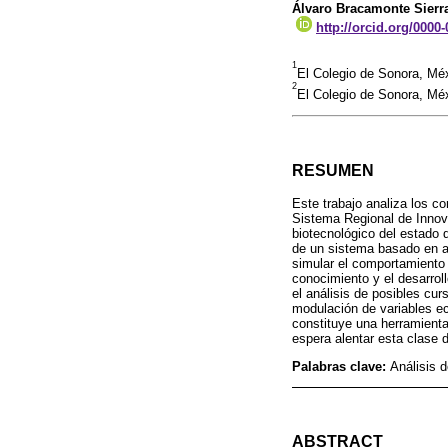
Álvaro Bracamonte Sierr
http://orcid.org/0000
1
El Colegio de Sonora, Mé
2
El Colegio de Sonora, M
RESUMEN
Este trabajo analiza los 
Sistema Regional de Innova
biotecnológico del estado 
de un sistema basado en ag
simular el comportamiento 
conocimiento y el desarrol
el análisis de posibles cu
modulación de variables e
constituye una herramienta
espera alentar esta clase 
Palabras clave:
Análisis 
ABSTRACT