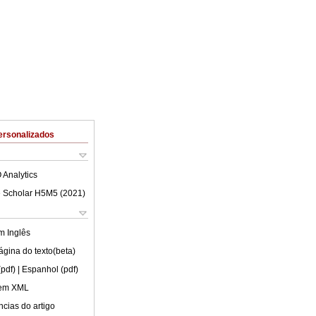
ersonalizados
 Analytics
 Scholar H5M5 (
2021
)
em
Inglês
ágina do texto(beta)
(pdf)
| Espanhol (pdf)
 em XML
cias do artigo