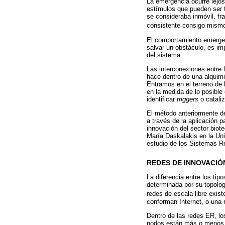
La emergencia ocurre lejo
estímulos que pueden ser t
se consideraba inmóvil, fr
consistente consigo mismo
El comportamiento emergen
salvar un obstáculo, es im
del sistema.
Las interconexiones entre 
hace dentro de una alquimi
Entramos en el terreno de l
en la medida de lo posible
identificar
triggers
o catali
El método anteriormente d
a través de la aplicación 
innovación del sector biot
María Daskalakis en la Uni
estudio de los Sistemas R
REDES DE INNOVACIÓ
La diferencia entre los ti
determinada por su topologí
redes de escala libre exis
conforman Internet, o una
Dentro de las redes ER, lo
nodos están más o menos c