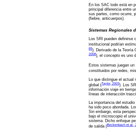
En los SAC todo está en p
principal diferencia entre
sus partes, como ocurre, po
(fiebre, anticuerpos).
Sistemas Regionales d
Los SRI pueden definirse c
institucional podrían estimu
85
). Derivado de la Teoría 
2008
), el concepto es uno 
Estos sistemas juegan un ro
constituidos por redes, mi
Lo que distingue el actual
Taylor, 2003
global (
). Los SR
información viaje en tiempo
líneas de interacción trasc
La importancia del estudio
ha sido poco abordada. Los 
Sin embargo, esta perspect
bajo el microscopio el uni
sistema. Dicho enfoque per
Beckenbach et al.,
de salida (