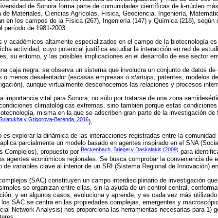
Universidad de Sonora forma parte de comunidades científicas de k-núcleo m
de Materiales, Ciencias Agrícolas, Física, Geociencia, Ingeniería, Matemát
n en los campos de la Física (267), Ingeniería (147) y Química (218), según 
l período de 1981-2003.
es y académicos altamente especializados en el campo de la biotecnología es 
dicha actividad, cuyo potencial justifica estudiar la interacción en red de estu
s, su entorno, y las posibles implicaciones en el desarrollo de ese sector e
na caja negra: se observa un sistema que involucra un conjunto de datos de
más o menos desalentador (escasas empresas o
startups
, patentes, modelos de
tigación), aunque virtualmente desconocemos las relaciones y procesos inter
na importancia vital para Sonora, no sólo por tratarse de una zona semidesért
 condiciones climatológicas extremas, sino también porque estas condiciones
biotecnología, misma en la que se adscriben gran parte de la investigación de 
Sviatukha y Grigorova-Berenda, 2016
).
o es explorar la dinámica de las interacciones registradas entre la comunidad
 aplica parcialmente un modelo basado en agentes inspirado en el SNA (Socia
Beckenbach, Briegel y Daskalakis (2009)
s Complejos), propuesto por
para identifi
os agentes económicos regionales. Se busca comprobar la conveniencia de e
 de variables clave al interior de un SRI (Sistema Regional de Innovación) e
complejos (SAC) constituyen un campo interdisciplinario de investigación qu
imples se organizan entre ellas, sin la ayuda de un control central, conform
ción, y en algunos casos, evoluciona y aprende, y es cada vez más utilizado
e los SAC se centra en las propiedades complejas, emergentes y macroscópic
ocial Network Analysis) nos proporciona las herramientas necesarias para 1) g
teres.