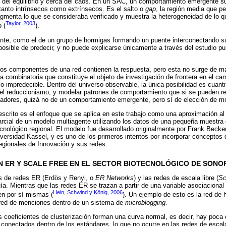
s del equilibrio y cerca del caos. En un SAC, un comportamiento emergente 
anto intrínsecos como extrínsecos. Es el salto o
gap
, la región media que pe
agmenta lo que se consideraba verificado y muestra la heterogeneidad de lo 
Taylor, 2003
 (
).
te, como el de un grupo de hormigas formando un puente interconectando s
posible de predecir, y no puede explicarse únicamente a través del estudio p
los componentes de una red contienen la respuesta, pero esta no surge de ma
a combinatoria que constituye el objeto de investigación de frontera en el ca
o impredecible. Dentro del universo observable, la única posibilidad es cuantif
 el reduccionismo, y modelar patrones de comportamiento que si se pueden re
zadores, quizá no de un comportamiento emergente, pero sí de elección de m
escrito es el enfoque que se aplica en este trabajo como una aproximación 
parcial de un modelo multiagente utilizando los datos de una pequeña muestra
ecnológico regional. El modelo fue desarrollado originalmente por Frank Bec
versidad Kassel, y es uno de los primeros intentos por incorporar conceptos 
egionales de Innovación y sus redes.
N ER Y SCALE FREE EN EL SECTOR BIOTECNOLÓGICO DE SONO
pos de redes ER (Erdös y Renyi, o
ER Networks
) y las redes de escala libre (
Sc
a. Mientras que las redes ER se trazan a partir de una variable asociacional a
Hein, Schwind y König, 2006
ten por sí mismas (
). Un ejemplo de esto es la red de 
 red de menciones dentro de un sistema de
microblogging.
s coeficientes de clusterización forman una curva normal, es decir, hay poca 
onectados dentro de los estándares, lo que no ocurre en las redes de escal