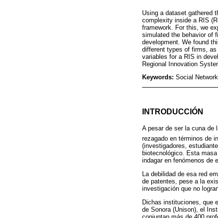
Using a dataset gathered t
complexity inside a RIS (
framework. For this, we e
simulated the behavior of 
development. We found this
different types of firms, 
variables for a RIS in deve
Regional Innovation System
Keywords:
Social Network
INTRODUCCIÓN
A pesar de ser la cuna de 
rezagado en términos de in
(investigadores, estudiante
biotecnológico. Esta masa 
indagar en fenómenos de em
La debilidad de esa red e
de patentes, pese a la exis
investigación que no logran
Dichas instituciones, que 
de Sonora (Unison), el Inst
conjuntan más de 400 prof