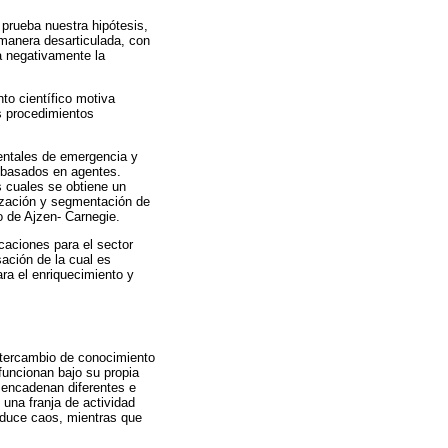
 prueba nuestra hipótesis,
 manera desarticulada, con
ta negativamente la
to científico motiva
os procedimientos
mentales de emergencia y
s basados en agentes.
s cuales se obtiene un
ización y segmentación de
o de Ajzen- Carnegie.
caciones para el sector
ación de la cual es
ra el enriquecimiento y
ntercambio de conocimiento
 funcionan bajo su propia
sencadenan diferentes e
 una franja de actividad
oduce caos, mientras que