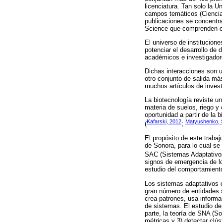
licenciatura. Tan solo la 
campos temáticos (Ciencia 
publicaciones se concentra
Science que comprenden e
El universo de institucion
potenciar el desarrollo de 
académicos e investigadore
Dichas interacciones son u
otro conjunto de salida 
muchos artículos de inves
La biotecnología reviste u
materia de suelos, riego y
oportunidad a partir de la 
Kafarski, 2012
Matyushenko, 
(
;
El propósito de este trabaj
de Sonora, para lo cual se
SAC (Sistemas Adaptativo
signos de emergencia de l
estudio del comportamiento
Los sistemas adaptativos 
gran número de entidades s
crea patrones, usa informa
de sistemas. El estudio d
parte, la teoría de SNA (S
métricas y 3) detectar clús