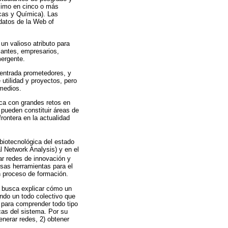
áximo en cinco o más
icas y Química). Las
datos de la Web of
un valioso atributo para
diantes, empresarios,
mergente.
 entrada prometedores, y
 utilidad y proyectos, pero
medios.
ica con grandes retos en
 pueden constituir áreas de
frontera en la actualidad
 biotecnológica del estado
l Network Analysis) y en el
car redes de innovación y
sas herramientas para el
n proceso de formación.
e busca explicar cómo un
ando un todo colectivo que
 para comprender todo tipo
as del sistema. Por su
enerar redes, 2) obtener