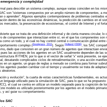
 emergencia y complejidad
ormal para describir un sistema complejo, aunque varias coinciden en los mi
 SAC son “sistemas compuestos por un amplio número de componentes, a m
tan o aprenden”. Algunos ejemplos contemporáneos de problemas centrados 
vación dentro de las economías dinámicas, la predicción de cambios en el si
los mercados, la preservación de ecosistemas, el control de Internet y el fort
vierte que se trata de una definición informal y de cierta manera circular, lo
o de componentes que interactúan entre sí, en el que los componentes son r
 como un todo, y el cual no hay control central o comunicación global entre e
Snodgrass, 2011
Holland (2006)
mportamiento complejo (
). Según
, los SAC compart
ismo
,
dado que consisten en un gran número de agentes que interactúan envia
, pues las acciones de los agentes en un SAC usualmente dependen de las se
estructura IF/THEN, por lo que si el vector de señal “x” está presente, se eje
l, desatando complicados ciclos de retroalimentación, o una acción manifies
es en un agente, un grupo de reglas a menudo se combina para formar subrut
 los agentes pueden cambiar con el tiempo y usualmente se trata de adaptaci
aleatorios.
ción y evolución”, la cuarta de estas características fundamentales, es actu
un lenguaje utilizado para la simulación de SAC, para lo que se ha propuesto
C), el cual se centra en utilizar un modelo separado para la cognición de lo
ste modelo es utilizado posteriormente por los agentes en el modelo primario
, y así guiar su comportamiento.
los SAC