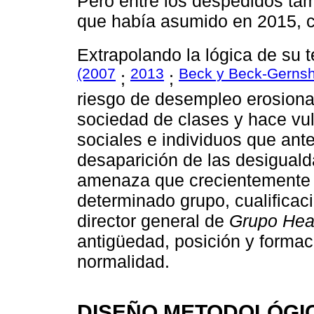
Pero entre los despedidos tamb
que había asumido en 2015, c
Extrapolando la lógica de su te
(2007
2013
Beck y Beck-Gerns
;
;
riesgo de desempleo erosiona 
sociedad de clases y hace vu
sociales e individuos que ant
desaparición de las desiguald
amenaza que crecientemente d
determinado grupo, cualificaci
director general de
Grupo Hea
antigüedad, posición y formac
normalidad.
DISEÑO METODOLÓGI