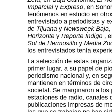
Imparcial
y
Expreso
, en Sonor
fenómenos en estudio en otros
entrevistado a periodistas y 
de Tijuana
y
Newsweek Baja
,
Horizonte
y
Reporte Índigo
, e
Sol de Hermosillo
y
Media Zo
los entrevistados tenía exper
La selección de estas organiz
primer lugar, a su papel de p
periodismo nacional y, en seg
mantienen en términos de circ
societal. Se marginaron a lo
estaciones de radio, canales d
publicaciones impresas de m
las que se trabajan no han sid