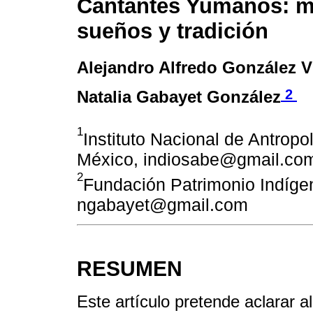
Cantantes Yumanos: m
sueños y tradición
Alejandro Alfredo González Vi
2
Natalia Gabayet González
1
Instituto Nacional de Antropol
México, indiosabe@gmail.co
2
Fundación Patrimonio Indíge
ngabayet@gmail.com
RESUMEN
Este artículo pretende aclarar 