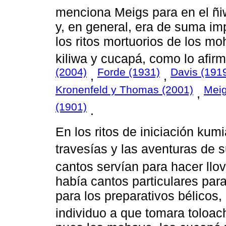
menciona Meigs para en el ñiw
y, en general, era de suma im
los ritos mortuorios de los mo
kiliwa y cucapá, como lo afi
(2004)
Forde (1931)
Davis (191
,
,
Kronenfeld y Thomas (2001)
Meig
,
(1901)
.
En los ritos de iniciación kum
travesías y las aventuras de s
cantos servían para hacer llov
había cantos particulares para
para los preparativos bélicos,
individuo a que tomara toloac