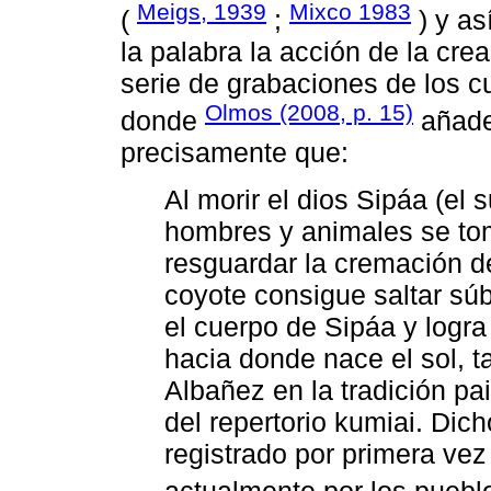
Meigs, 1939
Mixco 1983
(
;
) y as
la palabra la acción de la cr
serie de grabaciones de los c
Olmos (2008, p. 15)
donde
añade
precisamente que:
Al morir el dios Sipáa (el 
hombres y animales se to
resguardar la cremación d
coyote consigue saltar sú
el cuerpo de Sipáa y logra
hacia donde nace el sol, t
Albañez en la tradición pa
del repertorio kumiai. Dic
registrado por primera ve