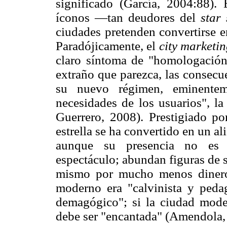
significado (García, 2004:88).
íconos —tan deudores del
star
ciudades pretenden convertirse en
Paradójicamente, el
city marketi
claro síntoma de "homologación
extraño que parezca, las consecu
su nuevo régimen, eminentem
necesidades de los usuarios", l
Guerrero, 2008). Prestigiado po
estrella se ha convertido en un a
aunque su presencia no es es
espectáculo; abundan figuras de s
mismo por mucho menos dinero 
moderno era "calvinista y peda
demagógico"; si la ciudad moder
debe ser "encantada" (Amendola,