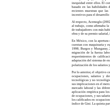
inequidad entre ellos. El co
basado en las habilidades 
recientes muestran que las
incentivos para el desarrollo
Al respecto, Acemoglu (2002
al trabajo, como afirmaba la
de trabajadores con más habi
obra y de su premio salarial,
En México, con la apertura 
cuentan con maquinaria y eq
1998; Burgos y Mungaray, 2
migración de la fuerza labo
requerimientos de calificac
adaptación del sistema de en
polarización de los salarios 
Por lo anterior, el objetivo 
ocupaciones, salarios y de
tecnológicas y no tecnológic
sus implicaciones en el merc
mercado laboral y las difere
aplicación empírica para los
de ocupaciones, y sus salari
los calificados en ocupacio
índice de Gini. La quinta par