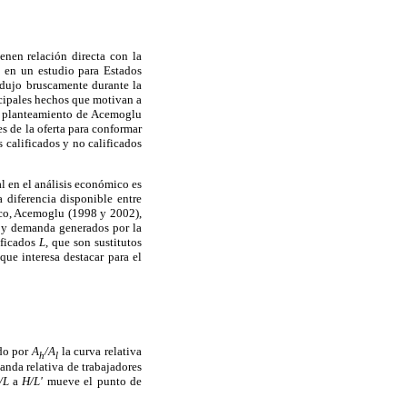
enen relación directa con la
ró en un estudio para Estados
redujo bruscamente durante la
cipales hechos que motivan a
el planteamiento de Acemoglu
s de la oferta para conformar
s calificados y no calificados
al en el análisis económico es
 diferencia disponible entre
rco, Acemoglu (1998 y 2002),
ta y demanda generados por la
ificados
L,
que son sustitutos
ue interesa destacar para el
ado por
A
/A
la curva relativa
h
l
anda relativa de trabajadores
/L
a
H/L'
mueve el punto de