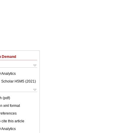
on Demand
 Analytics
 Scholar H5M5 (
2021
)
h (pdf)
 in xml format
 references
cite this article
 Analytics