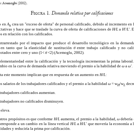
to en
A
crea un "exceso de oferta" de personal calificado, debido al incremento en 
h
tativas y hace que se traslade la curva de oferta de calificaciones de
H/L
a
H'/L'
. 
os en relación con los calificados.
ntrarrestado por el impacto que produce el desarrollo tecnológico en la demand
 en tanto que la elasticidad de sustitución
σ
entre trabajo calificado y no cal
cotados entre cero y uno (1<
σ
<2) (Acemoglu, 2002).
plementariedad entre la calificación y la tecnología incrementan la prima laboral
bio en la curva de demanda relativa moviendo el premio a la habilidad de
ω
a
ω'
.
sta este momento implican que en respuesta de un aumento en
H/L
:
os salarios de los trabajadores calificados y el premio a la habilidad
ω
= w
/w
decr
H
L
s trabajadores calificados aumentan.
s trabajadores no calificados disminuyen.
 eleva.
estros propósitos es que conforme
H/L
aumenta, el premio a la habilidad,
ω
debería 
orresponde a un cambio en la línea vertical
H/L
a
H/L'
que movería la economía a l
dades y reduciría la prima por calificación.