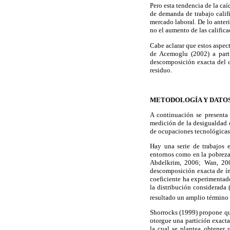
Pero esta tendencia de la caí
de demanda de trabajo califi
mercado laboral. De lo anter
no el aumento de las califica
Cabe aclarar que estos aspec
de Acemoglu (2002) a parti
descomposición exacta del c
residuo.
METODOLOGÍA Y DATO
A continuación se presenta
medición de la desigualdad c
de ocupaciones tecnológicas
Hay una serie de trabajos 
entornos como en la pobreza
Abdelkrim, 2006; Wan, 2
descomposición exacta de índ
coeficiente ha experimentad
la distribución considerada
resultado un amplio término 
Shorrocks (1999) propone qu
otorgue una partición exacta
la cual se plantea obtener 