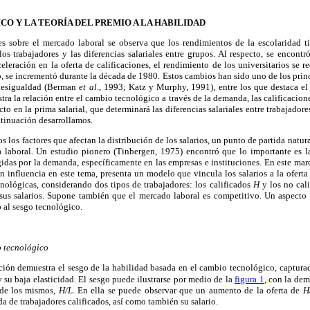
O Y LA TEORÍA DEL PREMIO A LA HABILIDAD
es sobre el mercado laboral se observa que los rendimientos de la escolaridad ti
los trabajadores y las diferencias salariales entre grupos. Al respecto, se encont
eleración en la oferta de calificaciones, el rendimiento de los universitarios se 
, se incrementó durante la década de 1980. Estos cambios han sido uno de los prin
a desigualdad (Berman
et al
., 1993; Katz y Murphy, 1991), entre los que destaca 
ra la relación entre el cambio tecnológico a través de la demanda, las calificacione
to en la prima salarial, que determinará las diferencias salariales entre trabajadore
ntinuación desarrollamos.
los factores que afectan la distribución de los salarios, un punto de partida natur
a laboral. Un estudio pionero (Tinbergen, 1975) encontró que lo importante es la
gidas por la demanda, específicamente en las empresas e instituciones. En este ma
n influencia en este tema, presenta un modelo que vincula los salarios a la ofer
cnológicas, considerando dos tipos de trabajadores: los calificados
H
y los no cal
sus salarios. Supone también que el mercado laboral es competitivo. Un aspecto q
o al sesgo tecnológico.
o tecnológico
ución demuestra el sesgo de la habilidad basada en el cambio tecnológico, captur
su baja elasticidad. El sesgo puede ilustrarse por medio de la
figura 1
, con la dem
a de los mismos,
H/L
. En ella se puede observar que un aumento de la oferta de
H
a de trabajadores calificados, así como también su salario.