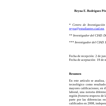
Reyna E. Rodríguez Pé
*
Centro de Investigación
reyna@estudiantes.ciad.mx
**
Investigador del CIAD. D
***
Investigador del CIAD. 
Fecha de recepción: 2 de ju
Fecha de aceptación: 19 de
Resumen
En este artículo se analiza
tecnológico como resultado
mayores calificaciones; en é
laboral, una notoria diferen
región
frontera
respecto de 
parte por las diferencias e
calificados en 2008, indepe