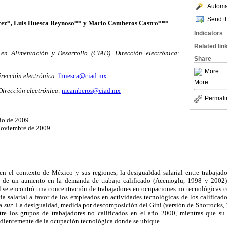
Automat
Send th
rez*, Luis Huesca Reynoso** y Mario Camberos Castro***
Indicators
Related lin
 en Alimentación y Desarrollo (CIAD). Dirección electrónica
:
Share
More
irección electrónica
:
lhuesca@ciad.mx
More
Dirección electrónica:
mcamberos@ciad.mx
Permali
nio de 2009
 noviembre de 2009
, en el contexto de México y sus regiones, la desigualdad salarial entre trabajad
 de un aumento en la demanda de trabajo calificado (Acemoglu, 1998 y 2002)
l se encontró una concentración de trabajadores en ocupaciones no tecnológicas c
cia salarial a favor de los empleados en actividades tecnológicas de los calificad
la
sur
. La desigualdad, medida por descomposición del Gini (versión de Shorrocks,
ntre los grupos de trabajadores no calificados en el año 2000, mientras que s
ndientemente de la ocupación tecnológica donde se ubique.