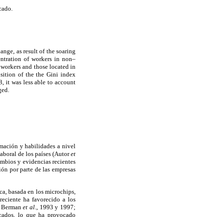
cado.
nge, as result of the soaring
entration of workers in non–
 workers and those located in
sition of the the Gini index
 it was less able to account
ged.
mación y habilidades a nivel
laboral de los países (Autor
et
ambios y evidencias recientes
ión por parte de las empresas
a, basada en los microchips,
reciente ha favorecido a los
; Berman
et al
., 1993 y 1997;
icados, lo que ha provocado