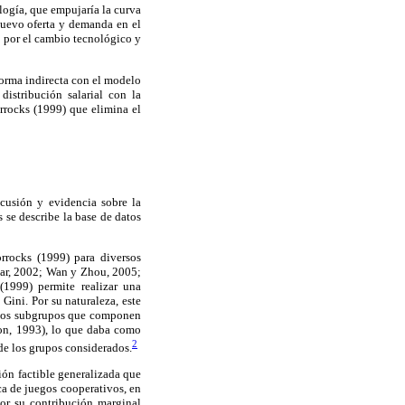
ología, que empujaría la curva
 nuevo oferta y demanda en el
o por el cambio tecnológico y
forma indirecta con el modelo
istribución salarial con la
rrocks (1999) que elimina el
cusión y evidencia sobre la
 se describe la base de datos
rrocks (1999) para diversos
lar, 2002; Wan y Zhou, 2005;
(1999) permite realizar una
Gini. Por su naturaleza, este
e los subgrupos que componen
son, 1993), lo que daba como
2
de los grupos considerados.
ón factible generalizada que
ca de juegos cooperativos, en
dor su contribución marginal