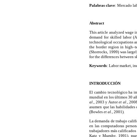
Palabras clave
: Mercado lab
Abstract
This article analyzed wage i
demand for skilled labor (A
technological occupations an
the border region in high–t
(Shorrocks, 1999) was large
for the differences between 
Keywords
: Labor market, in
INTRODUCCIÓN
El cambio tecnológico ha im
mundial en los últimos 30 año
al
., 2003 y Autor
et al
., 200
asumen que las habilidades c
(Bowles
et al
., 2001).
La demanda de trabajo calif
en las computadoras persona
trabajadores más calificado
Katz y Murphy, 1991), pues