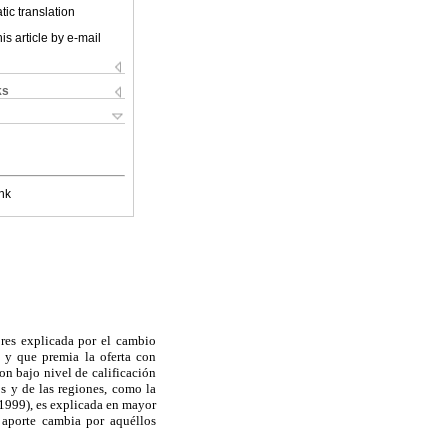
ic translation
is article by e-mail
ks
nk
ores explicada por el cambio
 y que premia la oferta con
on bajo nivel de calificación
os y de las regiones, como la
 1999), es explicada en mayor
u aporte cambia por aquéllos