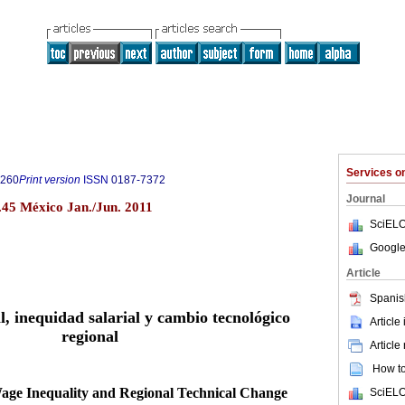
Services 
0260
Print version
ISSN
0187-7372
Journal
.45 México Jan./Jun. 2011
SciELO
Google
Article
Spanis
, inequidad salarial y cambio tecnológico
Article
regional
Article
How to 
ge Inequality and Regional Technical Change
SciELO