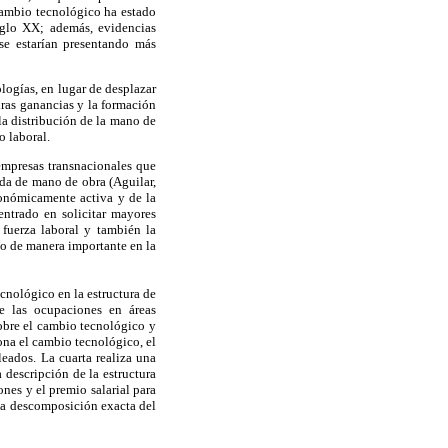
 cambio tecnológico ha estado
iglo XX; además, evidencias
se estarían presentando más
ogías, en lugar de desplazar
uras ganancias y la formación
la distribución de la mano de
o laboral.
empresas transnacionales que
da de mano de obra (Aguilar,
onómicamente activa y de la
entrado en solicitar mayores
 fuerza laboral y también la
do de manera importante en la
ecnológico en la estructura de
de las ocupaciones en áreas
sobre el cambio tecnológico y
ona el cambio tecnológico, el
leados. La cuarta realiza una
 descripción de la estructura
nes y el premio salarial para
la descomposición exacta del