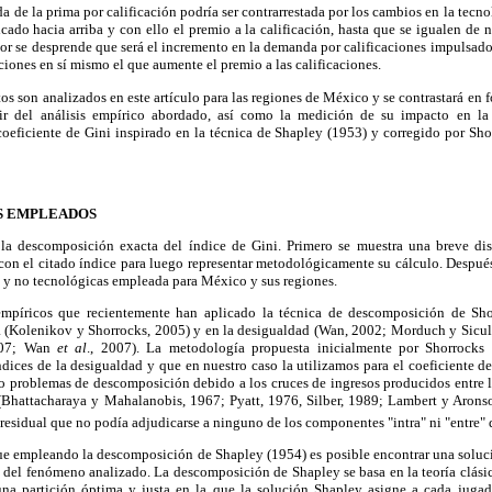
da de la prima por calificación podría ser contrarrestada por los cambios en la tecn
cado hacia arriba y con ello el premio a la calificación, hasta que se igualen de
ior se desprende que será el incremento en la demanda por calificaciones impulsad
ciones en sí mismo el que aumente el premio a las calificaciones.
tos son analizados en este artículo para las regiones de México y se contrastará en 
r del análisis empírico abordado, así como la medición de su impacto en la d
oeficiente de Gini inspirado en la técnica de Shapley (1953) y corregido por Sho
S EMPLEADOS
 la descomposición exacta del índice de Gini. Primero se muestra una breve dis
on el citado índice para luego representar metodológicamente su cálculo. Después
 y no tecnológicas empleada para México y sus regiones.
empíricos que recientemente han aplicado la técnica de descomposición de Sho
 (Kolenikov y Shorrocks, 2005) y en la desigualdad (Wan, 2002; Morduch y Sicu
007; Wan
et al
., 2007). La metodología propuesta inicialmente por Shorrocks 
ices de la desigualdad y que en nuestro caso la utilizamos para el coeficiente de 
o problemas de descomposición debido a los cruces de ingresos producidos entr
 (Bhattacharaya y Mahalanobis, 1967; Pyatt, 1976, Silber, 1989; Lambert y Aron
residual que no podía adjudicarse a ninguno de los componentes "intra" ni "entre" 
e empleando la descomposición de Shapley (1954) es posible encontrar una soluci
 del fenómeno analizado. La descomposición de Shapley se basa en la teoría clási
una partición óptima y justa en la que la solución Shapley asigne a cada juga