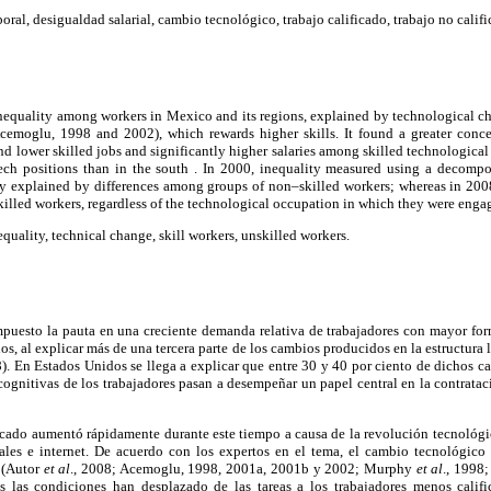
oral, desigualdad salarial, cambio tecnológico, trabajo calificado, trabajo no califi
nequality among workers in Mexico and its regions, explained by technological cha
cemoglu, 1998 and 2002), which rewards higher skills. It found a greater conc
d lower skilled jobs and significantly higher salaries among skilled technological
ech positions than in the south . In 2000, inequality measured using a decompo
ly explained by differences among groups of non–skilled workers; whereas in 2008,
skilled workers, regardless of the technological occupation in which they were enga
equality, technical change, skill workers, unskilled workers.
puesto la pauta en una creciente demanda relativa de trabajadores con mayor for
s, al explicar más de una tercera parte de los cambios producidos en la estructura 
8). En Estados Unidos se llega a explicar que entre 30 y 40 por ciento de dichos c
ognitivas de los trabajadores pasan a desempeñar un papel central en la contratac
icado aumentó rápidamente durante este tiempo a causa de la revolución tecnológic
les e internet. De acuerdo con los expertos en el tema, el cambio tecnológico 
s (Autor
et al
., 2008; Acemoglu, 1998, 2001a, 2001b y 2002; Murphy
et al
., 1998
 las condiciones han desplazado de las tareas a los trabajadores menos calif