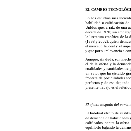
EL CAMBIO TECNOLÓGIC
En los estudios más recient
habilidad o calificación de 
Unidos que, a raíz de una ac
década de 1970; sin embargo
la literatura empírica de l
(1998 y 2002), quien demuest
el mercado laboral y el impac
y que por su relevancia a co
Aunque, sin duda, son muchos 
el de la oferta y la demand
cualidades y cantidades exi
un autor que ha ejercido gra
frontera de posibilidades te
perfectos y de eso depende 
presente trabajo es el referid
El efecto sesgado del cambi
El habitual efecto de sustit
de demanda de habilidades y 
calificados, contra la ofert
equilibrio bajando la demand