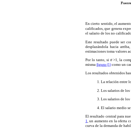
En cierto sentido, el aumen
calificados, que genera expec
el salario de los no calificad
Este resultado puede ser co
desplazándola hacia arriba,
estimaciones toma valores a
Por lo tanto, si
σ
>1, la com
misma
figura (1)
como un cam
Los resultados obtenidos ha
1. La relación entre l
2. Los salarios de lo
3. Los salarios de lo
4. El salario medio se
El resultado central para nu
1
, un aumento en la oferta c
curva de la demanda de habili