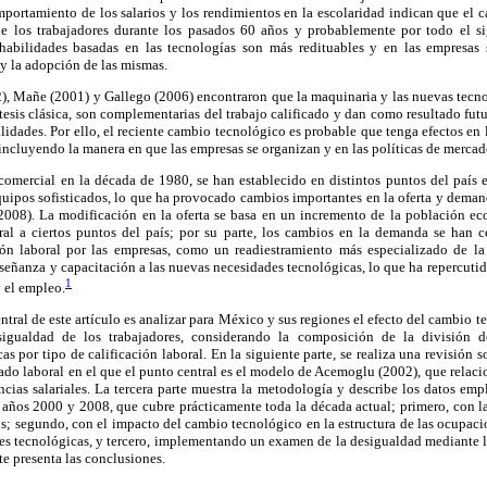
mportamiento de los salarios y los rendimientos en la escolaridad indican que el
de los trabajadores durante los pasados 60 años y probablemente por todo el s
 habilidades basadas en las tecnologías son más redituables y en las empresas 
 y la adopción de las mismas.
), Mañe (2001) y Gallego (2006) encontraron que la maquinaria y las nuevas tecnol
 tesis clásica, son complementarias del trabajo calificado y dan como resultado fut
lidades. Por ello, el reciente cambio tecnológico es probable que tenga efectos en 
 incluyendo la manera en que las empresas se organizan y en las políticas de mercad
comercial en la década de 1980, se han establecido en distintos puntos del país 
uipos sofisticados, lo que ha provocado cambios importantes en la oferta y deman
008). La modificación en la oferta se basa en un incremento de la población ec
ral a ciertos puntos del país; por su parte, los cambios en la demanda se han c
ión laboral por las empresas, como un readiestramiento más especializado de la
señanza y capacitación a las nuevas necesidades tecnológicas, lo que ha repercuti
1
y el empleo.
central de este artículo es analizar para México y sus regiones el efecto del cambio t
sigualdad de los trabajadores, considerando la composición de la división 
as por tipo de calificación laboral. En la siguiente parte, se realiza una revisión 
ado laboral en el que el punto central es el modelo de Acemoglu (2002), que relaci
ncias salariales. La tercera parte muestra la metodología y describe los datos emp
 años 2000 y 2008, que cubre prácticamente toda la década actual; primero, con la
os; segundo, con el impacto del cambio tecnológico en la estructura de las ocupacio
nes tecnológicas, y tercero, implementando un examen de la desigualdad mediante 
te presenta las conclusiones.