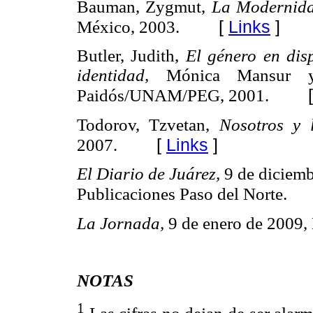
Bauman, Zygmut,
La
Modernida
[
Links
]
México, 2003.
Butler, Judith,
El género en dis
identidad,
Mónica Mansur y
Paidós/UNAM/PEG, 2001.
Todorov, Tzvetan,
Nosotros y 
[
Links
]
2007.
El Diario de
Juárez,
9 de diciemb
Publicaciones Paso del Norte.
La Jornada,
9 de enero de 2009
NOTAS
1