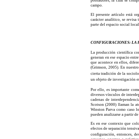
pobladores, la cual se compl
campo.
El presente artículo está o
carácter analítico, se revisa
parte del espacio social loc
CONFIGURACIONES: LA
La producción científica con
generan en ese espacio entre
que acontece en ellos, difere
(Grimson, 2005). En nuestro 
cierta tradición de la socio
un objeto de investigación en
Por ello, es importante com
diversos vínculos de interde
cadenas de interdependencia
Scotson (2000) llaman la at
Winston Parva como caso loc
pueden analizarse a partir de
Es en ese contexto que colo
efectos de separación tensiv
configuración, entonces, de