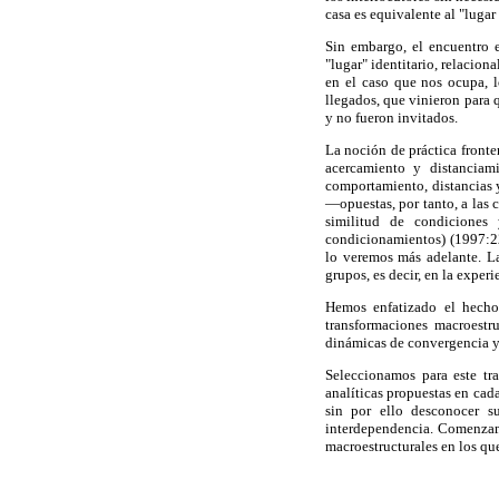
casa es equivalente al "lugar 
Sin embargo, el encuentro e
"lugar" identitario, relacion
en el caso que nos ocupa, 
llegados, que vinieron para 
y no fueron invitados.
La noción de práctica fronte
acercamiento y distanciami
comportamiento, distancias y
—opuestas, por tanto, a las
similitud de condiciones
condicionamientos) (1997:22s
lo veremos más adelante. La
grupos, es decir, en la experi
Hemos enfatizado el hecho
transformaciones macroestru
dinámicas de convergencia y 
Seleccionamos para este tra
analíticas propuestas en cada
sin por ello desconocer s
interdependencia. Comenzam
macroestructurales en los que