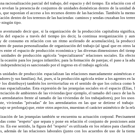
una racionalización parcial del trabajo, del espacio y del tiempo. En relación con 
s revelan la presencia de conjuntos de unidades domésticas dentro de la unidad d
s, que suponían el acceso a los recursos dentro de las haciendas. También la memoria
culación dentro de los terrenos de las haciendas: caminos y sendas cruzaban los terre
e ningún tipo.
o aventurado decir que, si la organización de la producción capitalista signifi
ión del espacio a través del tiempo (es decir, la continua reorganización y au
 y de consumo en relación con un ritmo acelerado de acumulación), la producci
tro de pautas personalizadas de organización del trabajo (al igual que en otros la
es entre el espacio de producción económica y las diversas dimensiones del tiempo 
as unidades de producción agrícola "especializaron" relaciones sociales. En efec
a ocasión para los juegos infantiles; para la formación de parejas; el paso a la ad
 independencia) es sancionado por el ingreso en el trabajo agrícola.
las unidades de producción espacializan las relaciones marcadamente asimétricas 
jadores (y sus familias). Así, pues, si la producción agrícola reúne a los agentes en 
y los distribuye) también los
territorializa
en el sentido de que los coloca como b
nas espacializadas. Esta expresión de las jerarquías sociales en el espacio (Elías,
renciación de ambientes de las viviendas (por ejemplo, el tamaño del casco de las 
s arrendatarios frente al tamaño de las viviendas de los trabajadores), por los uso
te, viviendas "privadas" de los arrendatarios en las que se detiene el trabajo
abajo se prolonga) que, entre otros aspectos, muestran el carácter asimétrico de la re
ización de las jerarquías también se encuentra su actuación corporal. Precisamente
adas como "respeto" que separa y pone en relación el conjunto de posiciones asim
. En ese sentido, la figura del "respeto" es utilizada en los relatos para clasificar 
es, además de las relaciones laborales (junto con los acuerdos de uso de la tierr