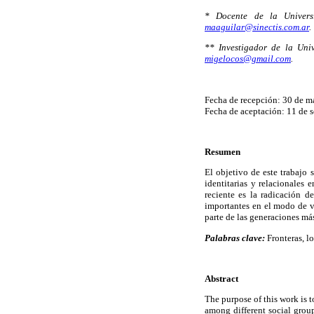
* Docente de la Universi
maaguilar@sinectis.com.ar
.
** Investigador de la Univ
migelocos@gmail.com
.
Fecha de recepción: 30 de m
Fecha de aceptación: 11 de 
Resumen
El objetivo de este trabajo 
identitarias y relacionales
reciente es la radicación d
importantes en el modo de vi
parte de las generaciones má
Palabras clave:
Fronteras, l
Abstract
The purpose of this work is t
among different social grou