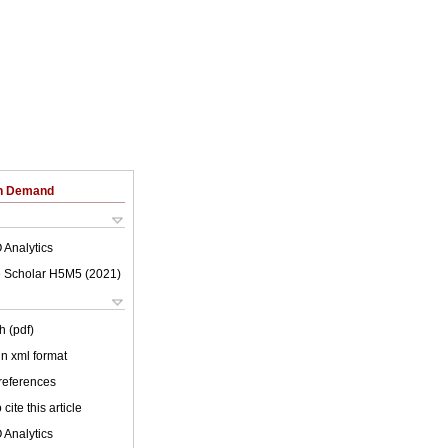
on Demand
 Analytics
 Scholar H5M5 (
2021
)
h (pdf)
 in xml format
 references
cite this article
 Analytics