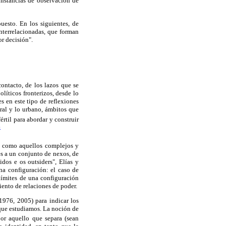
instancias de observación de
uesto. En los siguientes, de
 interrelacionadas, que forman
or decisión".
contacto, de los lazos que se
líticos fronterizos, desde lo
es en este tipo de reflexiones
ural y lo urbano, ámbitos que
értil para abordar y construir
6
a como aquellos complejos y
es a un conjunto de nexos, de
dos e os outsiders", Elías y
na configuración: el caso de
límites de una configuración
iento de relaciones de poder.
1976, 2005) para indicar los
 que estudiamos. La noción de
or aquello que separa (sean