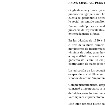
FRONTERAS I: EL PEÓN 
Originalmente y hasta ya av
producción agropecuaria. Los
cuenta del predominio de rel
lo social en sentido amplio
"garantizada" por este víncu
presencia de representantes 
extremadamente difusas.
En las décadas de 1930 y 19
cultivo de verduras, primero
movimiento de transformación
términos de poder, ya no hay
aunque débil, comenzó a ext
gobierno de Perón. En ese p
contratación de mano de obr
La radicación de los pequeñ
ocupación y visibilización 
reconocidas como "importante
Complementariamente, despu
comenzó a incorporarse a la
definitiva, asentándose preca
la compra en el primer loteo
Este largo proceso puede co