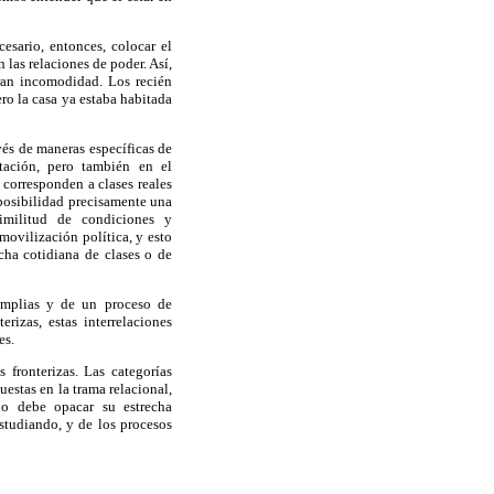
esario, entonces, colocar el
 las relaciones de poder. Así,
ran incomodidad. Los recién
ro la casa ya estaba habitada
vés de maneras específicas de
ntación, pero también en el
 corresponden a clases reales
posibilidad precisamente una
imilitud de condiciones y
 movilización política, y esto
ucha cotidiana de clases o de
amplias y de un proceso de
rizas, estas interrelaciones
es.
 fronterizas. Las categorías
uestas en la trama relacional,
no debe opacar su estrecha
tudiando, y de los procesos