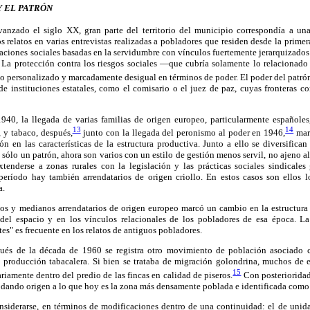
Y EL PATRÓN
anzado el siglo XX, gran parte del territorio del municipio correspondía a una
 relatos en varias entrevistas realizadas a pobladores que residen desde la prime
aciones sociales basadas en la servidumbre con vínculos fuertemente jerarquizados 
. La protección contra los riesgos sociales —que cubría solamente lo relacionad
lo personalizado y marcadamente desigual en términos de poder. El poder del patró
de instituciones estatales, como el comisario o el juez de paz, cuyas fronteras co
40, la llegada de varias familias de origen europeo, particularmente españoles,
13
14
, y tabaco, después,
junto con la llegada del peronismo al poder en 1946,
marc
 en las características de la estructura productiva. Junto a ello se diversifican
 sólo un patrón, ahora son varios con un estilo de gestión menos servil, no ajeno al
enderse a zonas rurales con la legislación y las prácticas sociales sindicales
eríodo hay también arrendatarios de origen criollo. En estos casos son ellos los
a.
os y medianos arrendatarios de origen europeo marcó un cambio en la estructura 
del espacio y en los vínculos relacionales de los pobladores de esa época. La 
s" es frecuente en los relatos de antiguos pobladores.
és de la década de 1960 se registra otro movimiento de población asociado c
 producción tabacalera. Si bien se trataba de migración golondrina, muchos de e
15
riamente dentro del predio de las fincas en calidad de piseros.
Con posterioridad
, dando origen a lo que hoy es la zona más densamente poblada e identificada como
nsiderarse, en términos de modificaciones dentro de una continuidad: el de unid