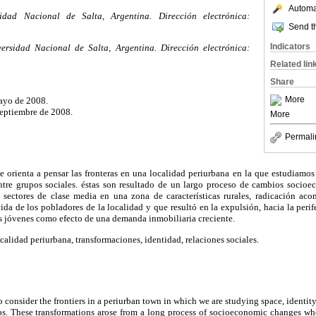
Automat
dad Nacional de Salta, Argentina. Dirección electrónica:
Send th
Indicators
ersidad Nacional de Salta, Argentina. Dirección electrónica:
Related lin
Share
More
ayo de 2008.
septiembre de 2008.
More
Permali
se orienta a pensar las fronteras en una localidad periurbana en la que estudiamos
 entre grupos sociales. éstas son resultado de un largo proceso de cambios soci
e sectores de clase media en una zona de características rurales, radicación a
da de los pobladores de la localidad y que resultó en la expulsión, hacia la perife
s jóvenes como efecto de una demanda inmobiliaria creciente.
ocalidad periurbana, transformaciones, identidad, relaciones sociales.
o consider the frontiers in a periurban town in which we are studying space, identit
ps. These transformations arose from a long process of socioeconomic changes who