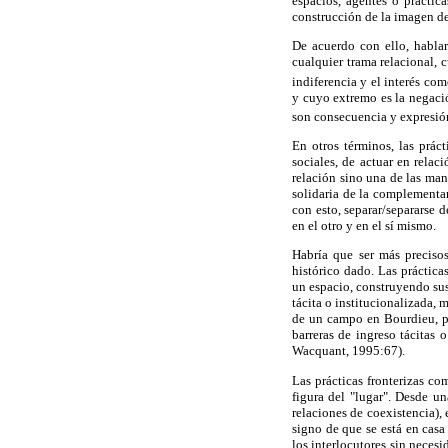
espacios, agentes o práctic
construcción de la imagen de
De acuerdo con ello, hablar
cualquier trama relacional, c
indiferencia y el interés co
y cuyo extremo es la negació
son consecuencia y expresión 
En otros términos, las prác
sociales, de actuar en relaci
relación sino una de las man
solidaria de la complementar
con esto, separar/separarse d
en el otro y en el sí mismo.
Habría que ser más precisos
histórico dado. Las práctica
un espacio, construyendo sus
tácita o institucionalizada, 
de un campo en Bourdieu, pa
barreras de ingreso tácitas
Wacquant, 1995:67).
Las prácticas fronterizas co
figura del "lugar". Desde u
relaciones de coexistencia), 
signo de que se está en casa
los interlocutores sin neces