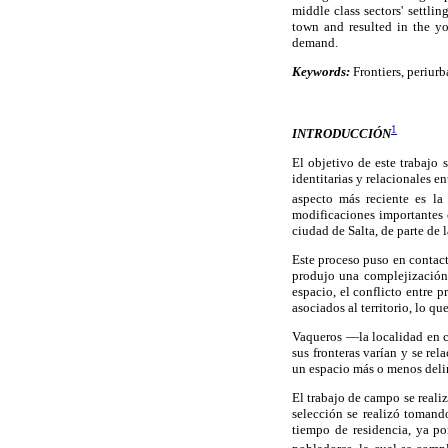
middle class sectors' settlin
town and resulted in the yo
demand.
Keywords:
Frontiers, periurb
1
INTRODUCCIÓN
El objetivo de este trabajo 
identitarias y relacionales 
aspecto más reciente es la
modificaciones importantes e
ciudad de Salta, de parte de
Este proceso puso en contacto
produjo una complejización d
espacio, el conflicto entre p
asociados al territorio, lo q
Vaqueros —la localidad en cu
sus fronteras varían y se re
un espacio más o menos deli
El trabajo de campo se reali
selección se realizó tomand
tiempo de residencia, ya por