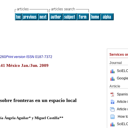
Services 
0260
Print version
ISSN
0187-7372
Journal
n.41 México Jan./Jun. 2009
SciELO
Google
Article
Spanis
sobre fronteras en un espacio local
Article
Article
How to 
a Ángela Aguilar* y Miguel Costilla**
SciELO