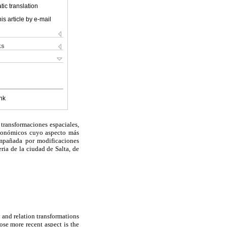
ic translation
is article by e-mail
ks
nk
 transformaciones espaciales,
oeconómicos cuyo aspecto más
compañada por modificaciones
ria de la ciudad de Salta, de
y and relation transformations
se more recent aspect is the