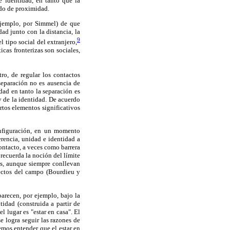
e identidad, en tanto que la
ado de proximidad.
 ejemplo, por Simmel) de que
dad junto con la distancia, la
9
 tipo social del extranjero,
cas fronterizas son sociales,
ro, de regular los contactos
a separación no es ausencia de
dad en tanto la separación es
y de la identidad. De acuerdo
ertos elementos significativos
configuración, en un momento
erencia, unidad e identidad a
ontacto, a veces como barrera
 recuerda la noción del límite
as, aunque siempre conllevan
fectos del campo (Bourdieu y
parecen, por ejemplo, bajo la
idad (construida a partir de
l lugar es "estar en casa". El
e logra seguir las razones de
emos entender que el estar en