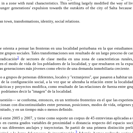
g in a zone with rural characteristics. This settling largely modified the way of li
unger generations' expulsion towards the outskirts of the city of Salta because o
an town, transformations, identity, social relations.
se orienta a pensar las fronteras en una localidad periurbana en la que estudiamos
entre grupos sociales. Tales transformaciones son resultado de un largo proceso de
2
 radicación
de sectores de clase media en una zona de características rurale
n el modo de vida de los pobladores de la localidad, y que resultaron en la expuls
 las generaciones más jóvenes como efecto de una demanda inmobiliaria creciente.
 a grupos de personas diferentes, locales y "extranjeros", que pasaron a habitar un
e la configuración social, a la vez que se alteraba la relación entre la localidad
rácticas y proyectos modifica, como resultado de las relaciones de fuerza entre gru
ue podríamos decir la "imagen" de la localidad.
estión— se conforma, entonces, en un territorio fronterizo en el que las experien
lacionan con discontinuidades entre personas, posiciones, modos de vida, orígenes
mitado, y en un tiempo más o menos definido.
zó entre 2005 y 2007, y tiene como soporte un corpus de 45 entrevistas aplicadas a 
o en cuenta grados variables de proximidad o distancia respecto del espacio socia
 sus diferentes anclajes y trayectorias. Se partió de una primera distinción pre
3