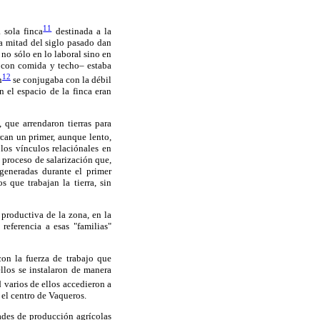
11
 sola finca
destinada a la
ra mitad del siglo pasado dan
no sólo en lo laboral sino en
o con comida y techo– estaba
12
n
se conjugaba con la débil
n el espacio de la finca eran
 que arrendaron tierras para
an un primer, aunque lento,
 los vínculos relaciónales en
 proceso de salarización que,
 generadas durante el primer
 que trabajan la tierra, sin
productiva de la zona, en la
referencia a esas "familias"
on la fuerza de trabajo que
llos se instalaron de manera
 varios de ellos accedieron a
 el centro de Vaqueros.
ades de producción agrícolas