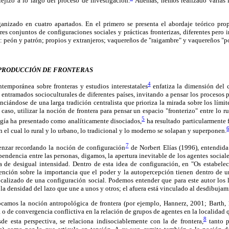
ejizó a lo largo del proceso de investigación.
Además, hemos realizado varias 
rganizado en cuatro apartados. En el primero se presenta el abordaje teórico prop
 tres conjuntos de configuraciones sociales y prácticas fronterizas, diferentes pero
al: peón y patrón; propios y extranjeros; vaquereños de "raigambre" y vaquereños "p
 PRODUCCIÓN DE FRONTERAS
4
temporánea sobre fronteras y estudios interestatales
enfatiza la dimensión del 
 entramados socioculturales de diferentes países, invitando a pensar los procesos po
nciándose de una larga tradición centralista que prioriza la mirada sobre los límit
caso, utilizar la noción de frontera para pensar un espacio "fronterizo" entre lo r
5
logía ha presentado como analíticamente disociados,
ha resultado particularmente f
 el cual lo rural y lo urbano, lo tradicional y lo moderno se solapan y superponen.
7
enzar recordando la noción de configuración
de Norbert Elías (1996), entendid
pendencia entre las personas, digamos, la apertura inevitable de los agentes social
 de desigual intensidad. Dentro de esta idea de configuración, en "Os estabeleci
ención sobre la importancia que el poder y la autopercepción tienen dentro de u
alizado de una configuración social. Podemos entender que para este autor los 
 la densidad del lazo que une a unos y otros; el afuera está vinculado al desdibujam
camos la noción antropológica de frontera (por ejemplo, Hannerz, 2001; Barth, 
a o de convergencia conflictiva en la relación de grupos de agentes en la localidad
8
sde esta perspectiva, se relaciona indisociablemente con la de frontera,
tanto p