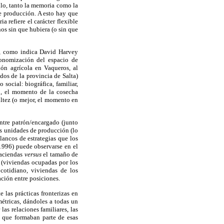
ello, tanto la memoria como la
e producción. A esto hay que
 refiere el carácter flexible
nos sin que hubiera (o sin que
ca, como indica David Harvey
tonomización del espacio de
ón agrícola en Vaqueros, al
dos de la provincia de Salta)
social: biográfica, familiar,
to, el momento de la cosecha
ultez (o mejor, el momento en
entre patrón/encargado (junto
las unidades de producción (lo
lancos de estrategias que los
 1996) puede observarse en el
haciendas
versus
el tamaño de
s (viviendas ocupadas por los
 cotidiano, viviendas de los
lación entre posiciones.
 las prácticas fronterizas en
étricas, dándoles a todas un
las relaciones familiares, las
a que formaban parte de esas