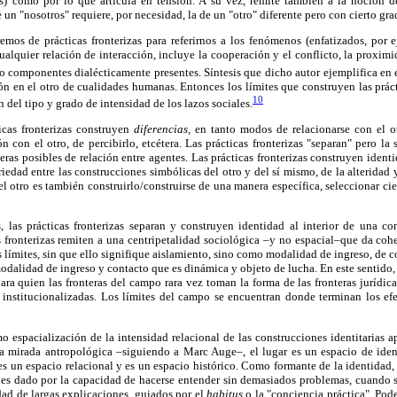
as) como por lo que articula en tensión. A su vez, remite también a la noción d
 un "nosotros" requiere, por necesidad, la de un "otro" diferente pero con cierto gr
emos de prácticas fronterizas para referirnos a los fenómenos (enfatizados, por
ualquier relación de interacción, incluye la cooperación y el conflicto, la proximi
mo componentes dialécticamente presentes. Síntesis que dicho autor ejemplifica en el
n en el otro de cualidades humanas. Entonces los límites que construyen las prácti
10
del tipo y grado de intensidad de los lazos sociales.
ticas fronterizas construyen
diferencias,
en tanto modos de relacionarse con el ot
ón con el otro, de percibirlo, etcétera. Las prácticas fronterizas "separan" pero l
eras posibles de relación entre agentes. Las prácticas fronterizas construyen identi
iedad entre las construcciones simbólicas del otro y del sí mismo, de la alteridad 
el otro es también construirlo/construirse de una manera específica, seleccionar ci
, las prácticas fronterizas separan y construyen identidad al interior de una 
s fronterizas remiten a una centripetalidad sociológica –y no espacial–que da coh
 límites, sin que ello signifique aislamiento, sino como modalidad de ingreso, de c
modalidad de ingreso y contacto que es dinámica y objeto de lucha. En este sentido,
ra quien las fronteras del campo rara vez toman la forma de las fronteras jurídic
 o institucionalizadas. Los límites del campo se encuentran donde terminan los e
mo espacialización de la intensidad relacional de las construcciones identitarias a
na mirada antropológica –siguiendo a Marc Auge–, el lugar es un espacio de ident
es un espacio relacional y es un espacio histórico. Como formante de la identidad, e
 es dado por la capacidad de hacerse entender sin demasiados problemas, cuando s
idad de largas explicaciones, guiados por el
habitus
o la "conciencia práctica". Pod