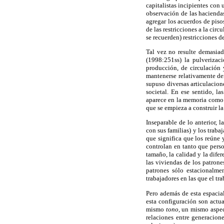
capitalistas incipientes con 
observación de las hacienda
agregar los acuerdos de piso
de las restricciones a la cir
se recuerden) restricciones d
Tal vez no resulte demasiad
(1998:251ss) la pulverizac
producción, de circulación
mantenerse relativamente den
supuso diversas articulacion
societal. En ese sentido, l
aparece en la memoria como l
que se empieza a construir la
Inseparable de lo anterior, 
con sus familias) y los traba
que significa que los reúne 
controlan en tanto que perso
tamaño, la calidad y la dife
las viviendas de los patrone
patrones sólo estacionalmen
trabajadores en las que el tr
Pero además de esta espacial
esta configuración son actu
mismo
tono,
un mismo aspecto
relaciones entre generacion