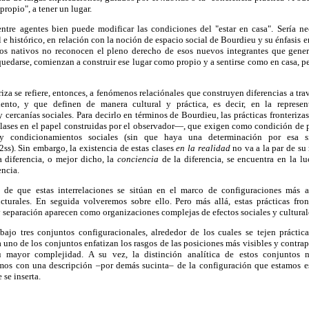
propio", a tener un lugar.
ntre agentes bien puede modificar las condiciones del "estar en casa". Sería nec
al e histórico, en relación con la noción de espacio social de Bourdieu y su énfasis en
los nativos no reconocen el pleno derecho de esos nuevos integrantes que gene
quedarse, comienzan a construir ese lugar como propio y a sentirse como en casa, pe
riza se refiere, entonces, a fenómenos relaciónales que construyen diferencias a tra
ento, y que definen de manera cultural y práctica, es decir, en la represe
 cercanías sociales. Para decirlo en términos de Bourdieu, las prácticas fronterizas
 clases en el papel construidas por el observador—, que exigen como condición de 
 y condicionamientos sociales (sin que haya una determinación por esa s
s). Sin embargo, la existencia de estas clases
en la realidad
no va a la par de su
 diferencia, o mejor dicho, la
conciencia
de la diferencia, se encuentra en la l
encia.
 de que estas interrelaciones se sitúan en el marco de configuraciones más 
cturales. En seguida volveremos sobre ello. Pero más allá, estas prácticas fronte
separación aparecen como organizaciones complejas de efectos sociales y cultural
bajo tres conjuntos configuracionales, alrededor de los cuales se tejen prácticas
 uno de los conjuntos enfatizan los rasgos de las posiciones más visibles y contrap
u mayor complejidad. A su vez, la distinción analítica de estos conjuntos 
os con una descripción –por demás sucinta– de la configuración que estamos es
 se inserta.