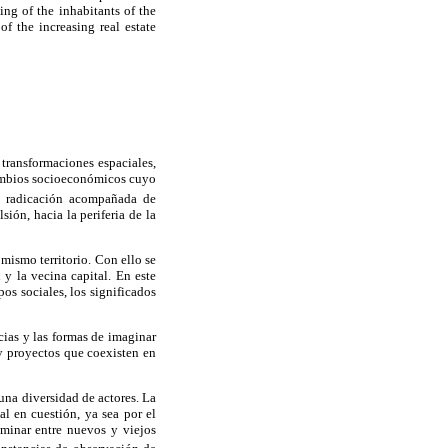
ving of the inhabitants of the
f the increasing real estate
 transformaciones espaciales,
 cambios socioeconómicos cuyo
s, radicación acompañada de
ión, hacia la periferia de la
 mismo territorio. Con ello se
 y la vecina capital. En este
pos sociales, los significados
cias y las formas de imaginar
 y proyectos que coexisten en
una diversidad de actores. La
l en cuestión, ya sea por el
liminar entre nuevos y viejos