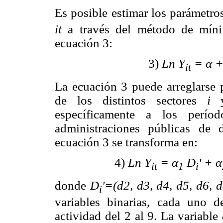
Es posible estimar los parámetr
it
a través del método de mínim
ecuación 3:
3)
Ln Y
= α +
it
La ecuación 3 puede arreglarse p
de los distintos sectores
i
y
específicamente a los perí
administraciones públicas de d
ecuación 3 se transforma en:
4)
Ln Y
= α
D
' + α
it
1
i
donde
D
'=(d2, d3, d4, d5, d6, 
i
variables binarias, cada uno d
actividad del 2 al 9. La variable