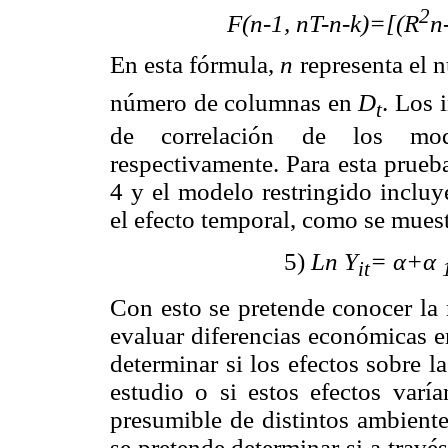
2
F(n-1, nT-n-k)=[(R
n
En esta fórmula,
n
representa el 
número de columnas en
D
. Los 
t
de correlación de los mode
respectivamente. Para esta prueb
4 y el modelo restringido incluye
el efecto temporal, como se muest
5)
Ln Υ
= α+α
it
Con esto se pretende conocer la 
evaluar diferencias económicas e
determinar si los efectos sobre l
estudio o si estos efectos varí
presumible de distintos ambiente
se pretende determinar si a travé