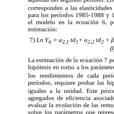
corresponden a las elasticidades 
para los períodos 1985-1988 y 
el modelo en la ecuación 6, p
estimación:
7)
Ln Y
= a
td
+ a
td
+ 
it
2,1
1
2,2
2
β
La estimación de la ecuación 7 p
hipótesis en torno a los parámet
los rendimientos de cada per
períodos, requiere probar las h
iguales a la unidad. Este proc
agregados de eficiencia asociad
evaluar la evolución de las remu
sobre los parámetros que represe