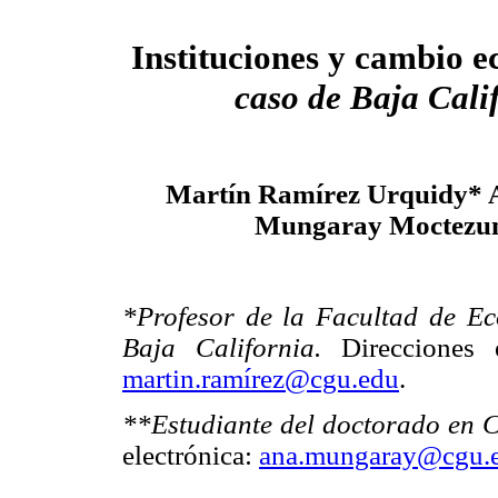
Instituciones
y
cambio e
caso de Baja Cali
Martín Ramírez Urquidy* 
Mungaray Moctezu
*Profesor de la Facultad de E
Baja California.
Direcciones e
martin.ramírez@cgu.edu
.
**Estudiante del doctorado en C
electrónica:
ana.mungaray@cgu.