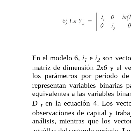
En el modelo 6,
i
e
i
son vecto
1
2
matriz de dimensión
2x6
y el ve
los parámetros por período de
representan variables binarias
equivalentes a las variables bin
D
en la ecuación 4. Los vect
t
observaciones de capital y traba
análisis, mientras que los vect
aquéllas del segundo período. Lo