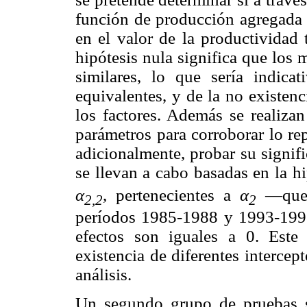
función de producción agregada 
en el valor de la productividad 
hipótesis nula significa que los 
similares, lo que sería indica
equivalentes, y de la no existen
los factores. Además se realiz
parámetros para corroborar lo re
adicionalmente, probar su signifi
se llevan a cabo basadas en la h
α
, pertenecientes a
α
—que m
2,2
2
períodos 1985-1988 y 1993-1998
efectos son iguales a 0. Este
existencia de diferentes intercep
análisis.
Un segundo grupo de pruebas s