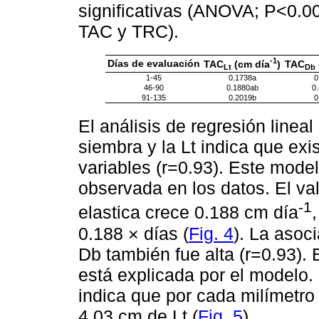
significativas (ANOVA; P<0.00
TAC y TRC).
-1
Días de evaluación
TAC
(cm día
)
TAC
Lt
Db
1-45
0.1738a
0
46-90
0.1880ab
0
91-135
0.2019b
0
El análisis de regresión linea
siembra y la Lt indica que exi
variables (r=0.93). Este model
observada en los datos. El val
-1
elastica crece 0.188 cm día
0.188 × días (
Fig. 4
). La asoci
Db también fue alta (r=0.93). 
está explicada por el modelo
indica que por cada milímetr
4.03 cm de Lt (
Fig. 5
).