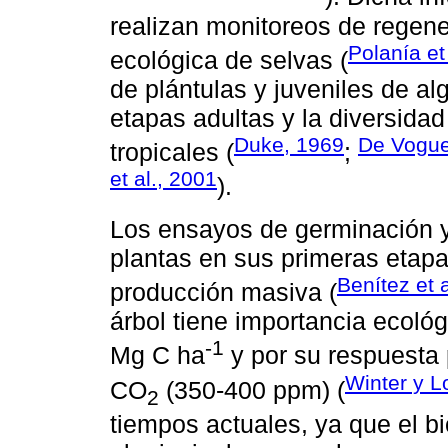
realizan monitoreos de regene
Polanía et
ecológica de selvas (
de plántulas y juveniles de al
etapas adultas y la diversida
Duke, 1969
De Vogue
tropicales (
;
et al., 2001
).
Los ensayos de germinación y 
plantas en sus primeras etap
Benítez et 
producción masiva (
árbol tiene importancia ecológ
-1
Mg C ha
y por su respuesta 
Winter y L
CO
(350-400 ppm) (
2
tiempos actuales, ya que el b