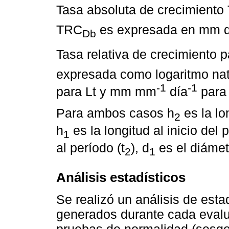
Tasa absoluta de crecimiento
TRC
es expresada en mm d
Db
Tasa relativa de crecimiento p
expresada como logaritmo nat
-1
-1
para Lt y mm mm
día
para
Para ambos casos h
es la lon
2
h
es la longitud al inicio del p
1
al período (t
), d
es el diámetr
2
1
Análisis estadísticos
Se realizó un análisis de esta
generados durante cada evalu
pruebas de normalidad (sesgo 