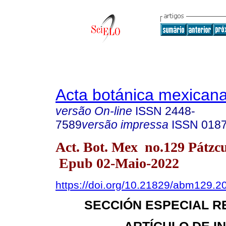
Acta botánica mexican
versão On-line
ISSN
2448-
7589
versão impressa
ISSN
018
Act. Bot. Mex no.129 Pátzc
Epub 02-Maio-2022
https://doi.org/10.21829/abm129.2
SECCIÓN ESPECIAL 