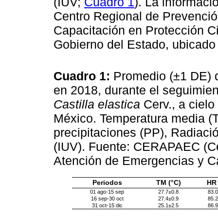
(IUV;
Cuadro 1
). La informaci
Centro Regional de Prevenció
Capacitación en Protección C
Gobierno del Estado, ubicado a
Cuadro 1:
Promedio (±1 DE) d
en 2018, durante el seguimien
Castilla elastica
Cerv., a ciel
México. Temperatura media (
precipitaciones (PP), Radiació
(IUV). Fuente: CERAPAEC (Ce
Atención de Emergencias y Ca
Periodos
TM (°C)
HR 
01 ago-15 sep
27.7±0.8
83.0
16 sep-30 oct
27.4±0.9
85.2
31 oct-15 dic
25.1±2.5
86.9