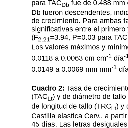
para TAC
fue de 0.488 mm 
Db
Db fueron descendentes, indi
de crecimiento. Para ambas ta
significativas entre el prime
(F
=3.94, P=0.03 para TAC
2.21
Los valores máximos y mínim
-1
-
0.0118 a 0.0063 cm cm
día
-1
0.0149 a 0.0069 mm mm
dí
Cuadro 2:
Tasa de crecimiento
(TAC
) y de diámetro de tall
Lt
de longitud de tallo (TRC
) y
Lt
Castilla elastica Cerv., a part
45 días. Las letras desiguales