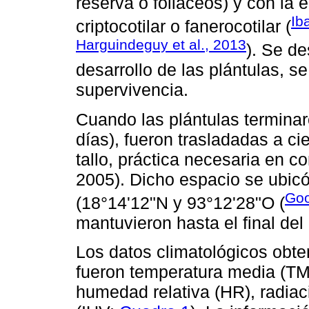
reserva o foliáceos) y con la
Ib
criptocotilar o fanerocotilar (
Harguindeguy et al., 2013
). Se de
desarrollo de las plántulas, s
supervivencia.
Cuando las plántulas terminar
días), fueron trasladadas a cie
tallo, práctica necesaria en
2005). Dicho espacio se ubic
Goo
(18°14'12"N y 93°12'28"O (
mantuvieron hasta el final del
Los datos climatológicos obt
fueron temperatura media (TM
humedad relativa (HR), radiaci