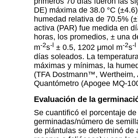
primeros 70 días fueron las s
DE) máxima de 38.0 °C (±4.6),
humedad relativa de 70.5% (±7
activa (PAR) fue medida en dí
horas, los promedios, ± una d
-2
-l
-2
-l
m
s
± 0.5, 1202 μmol m
s
días soleados. La temperatur
máximas y mínimas, la humeda
(TFA Dostmann™, Wertheim, A
Quantómetro (Apogee MQ-10
Evaluación de la germinaci
Se cuantificó el porcentaje d
germinadas/número de semill
de plántulas se determinó de 