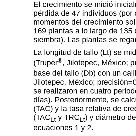
El crecimiento se midió inicia
pérdida de 47 individuos (por
momentos del crecimiento solo
169 plantas a lo largo de 135
siembra). Las plantas se rega
La longitud de tallo (Lt) se m
®
(Truper
, Jilotepec, México; p
base del tallo (Db) con un cal
Jilotepec, México; precisión=
se realizaron en cuatro period
días). Posteriormente, se calc
(TAC) y la tasa relativa de cr
(TAC
y TRC
) y diámetro de
Lt
Lt
ecuaciones 1 y 2.