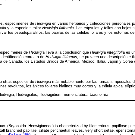
s.
gos, especímenes de
Hedwigia
en varios herbarios y colecciones personales p
olia
y la especie similar
Hedwigia filiformis
. Las cápsulas y tallos con hojas 
ar los pseudoparafilios, las papilas de las células foliares y los estomas de
 especímenes de
Hedwigia
lleva a la conclusión que
Hedwigia integrifolia
es un
 identificación correcta de
Hedwigia filiformis
, se proveen una descripción e il
a de Canadá, los Estados Unidos de América, México, Italia, Japón y Corea d
de otras especies de
Hedwigia
más notablemente por las ramas simpodiales de
s revolutos, los ápices foliares hialinos muy cortos y la célula apical elípti
Hedwigia; Hedwigiales; Hedwigidium; nomenclatura; taxonomía
uv. (Bryopsida: Hedwigiaceae) is characterized by filamentous, papillose pseu
 tall branched papillae, ciliate perichaetial leaves, very short setae, eperisto
De Luna, 1995