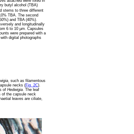
aves attached were fixed in
ry butyl alcohol (TBA)
d stems to three different
nd 10% TBA. The second
 (60%) and TBA (40%).
versely and longitudinally
from 6 to 10 µm. Capsules
ounts were prepared with a
ith digital photographs
wigia
, such as filamentous
capsule necks (
Fig. 2C
).
es of
Hedwigia
. The leaf
ns of the capsule neck
aetial leaves are ciliate,