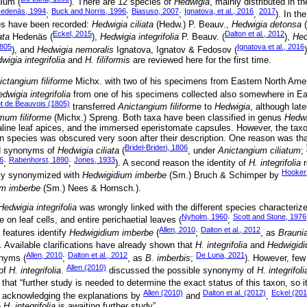
ulum (
). There are 12 species of
Hedwigia
, mainly distributed in t
edenäs, 1994
Buck and Norris, 1996
Biasuso, 2007
Ignatova, et al., 2016
2017
;
;
;
,
). In th
ies have been recorded:
Hedwigia ciliata
(Hedw.) P. Beauv.,
Hedwigia detonsa
(
Eckel, 2015
Dalton et al., 2012
ata
Hedenäs (
),
Hedwigia integrifolia
P. Beauv. (
),
Hed
1805
Ignatova et al., 2016
), and
Hedwigia nemoralis
Ignatova, Ignatov & Fedosov (
wigia integrifolia
and
H. filiformis
are reviewed here for the first time.
ictangium filiforme
Michx. with two of his specimens from Eastern North Amer
dwigia integrifolia
from one of his specimens collected also somewhere in Ea
ot de Beauvois (1805)
transferred
Anictangium filiforme
to
Hedwigia
, although late
um filiforme
(Michx.) Spreng. Both taxa have been classified in genus
Hedwi
yaline leaf apices, and the immersed eperistomate capsules. However, the taxo
n species was obscured very soon after their description. One reason was th
Bridel-Brideri, 1806
d synonyms of
Hedwigia ciliata
(
, under
Anictangium ciliatum
;
6
Rabenhorst, 1890
Jones, 1933
;
;
). A second reason the identity of
H. integrifolia
r
Hooker 
gly synonymized with
Hedwigidium imberbe
(Sm.) Bruch & Schimper by
um imberbe
(Sm.) Nees & Hornsch.).
Hedwigia integrifolia
was wrongly linked with the different species characteriz
Nyholm, 1960
Scott and Stone, 1976
e on leaf cells, and entire perichaetial leaves (
;
Allen, 2010
Dalton et al., 2012
 features identify
Hedwigidium imberbe
(
;
, as
Brauni
). Available clarifications have already shown that
H. integrifolia
and
Hedwigid
Allen, 2010
Dalton et al., 2012
De Luna, 2021
onyms (
;
, as
B. imberbis
;
). However, few
Allen (2010)
 of
H. integrifolia
.
discussed the possible synonymy of
H. integrifoli
hat “further study is needed to determine the exact status of this taxon, so it 
Allen (2010)
Dalton et al. (2012)
Eckel (201
er acknowledging the explanations by
and
,
e
H. integrifolia
is awaiting further study”.