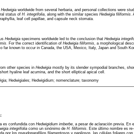
f
Hedwigia
worldwide from several herbaria, and personal collections were stud
al status of
H. integrifolia
, along with the similar species
Hedwigia filiformis
.
aphyllia, leaf cell papillae, and capsule neck stomata.
ous
Hedwigia
specimens worldwide led to the conclusion that
Hedwigia integrifo
rmis
. For the correct identification of
Hedwigia filiformis
, a morphological descr
 so far known to occur in Canada, the USA, Mexico, Italy, Japan and South Ko
from other species in
Hedwigia
mostly by its slender sympodial branches, shor
hort hyaline leaf acumina, and the short elliptical apical cell.
igia; Hedwigiales; Hedwigidium; nomenclature; taxonomy
:
a es confundida con
Hedwigidium imberbe
, a pesar de aclaración previa. En es
igia integrifolia
como un sinónimo de
H. filiformis
. Este último nombre es re
da por los pseudoparafilios filamentosos y papilosos, las células foliares con