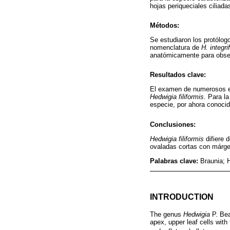
hojas periqueciales ciliada
Métodos:
Se estudiaron los protólo
nomenclatura de
H. integrif
anatómicamente para observ
Resultados clave:
El examen de numerosos
Hedwigia filiformis
. Para la
especie, por ahora conocid
Conclusiones:
Hedwigia filiformis
difiere 
ovaladas cortas con márgene
Palabras clave:
Braunia; 
INTRODUCTION
The genus
Hedwigia
P. Bea
apex, upper leaf cells with