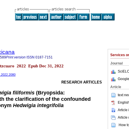
xicana
Services 
7589
Print version
ISSN
0187-7151
Journal
átzcuaro 2022 Epub Dec 31, 2022
SciELO
9.2022.2080
Google
RESEARCH ARTICLES
Article
igia filiformis
(Bryopsida:
text ne
h the clarification of the confounded
English
ynonym
Hedwigia integrifolia
Article
Article
How to 