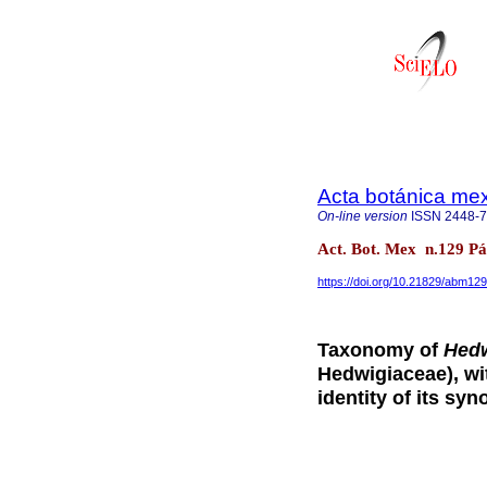
Acta botánica me
On-line version
ISSN
2448-
Act. Bot. Mex n.129 P
https://doi.org/10.21829/abm12
Taxonomy of
Hedw
Hedwigiaceae), wit
identity of its s