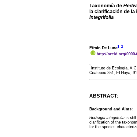
Taxonomía de
Hedwig
la clarificación de 
integrifolia
1
2
Efraín De Luna
http://orcid.org/0000
1
Instituto de Ecología, A.C
Coatepec 351, El Haya, 9
ABSTRACT:
Background and Aims:
Hedwigia integrifolia
is stil
clarification of the taxono
for the species characteriz