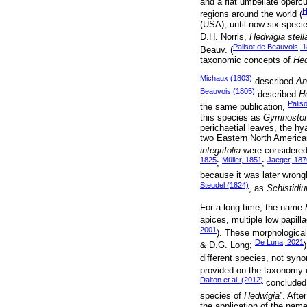
and a flat umbellate operc
H
regions around the world (
(USA), until now six spec
D.H. Norris,
Hedwigia stell
Palisot de Beauvois, 
Beauv. (
taxonomic concepts of
Hed
Michaux (1803)
described
An
Beauvois (1805)
described
He
Palis
the same publication,
this species as
Gymnostom
perichaetial leaves, the h
two Eastern North America
integrifolia
were considere
1825
Müller, 1851
Jaeger, 187
;
;
because it was later wron
Steudel (1824)
, as
Schistidi
For a long time, the name
apices, multiple low papilla
2001
). These morphological
De Luna, 2021
& D.G. Long;
different species, not syn
provided on the taxonomy
Dalton et al. (2012)
concluded t
species of
Hedwigia
”. Aft
the application of the nam