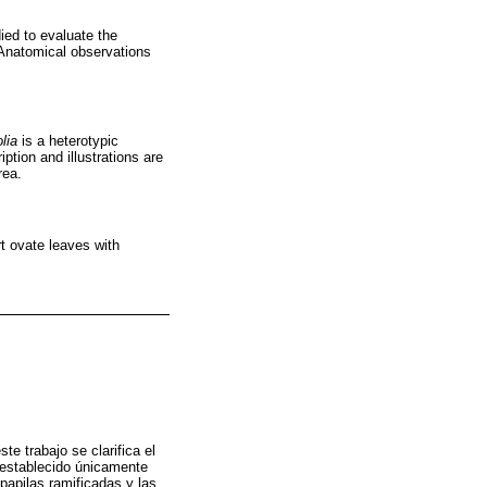
ied to evaluate the
 Anatomical observations
lia
is a heterotypic
iption and illustrations are
rea.
t ovate leaves with
te trabajo se clarifica el
-establecido únicamente
 papilas ramificadas y las