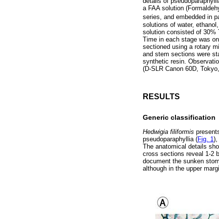
details of pseudoparaphylli
a FAA solution (Formaldehy
series, and embedded in pa
solutions of water, ethano
solution consisted of 30%
Time in each stage was onl
sectioned using a rotary m
and stem sections were st
synthetic resin. Observat
(D-SLR Canon 60D, Tokyo,
RESULTS
Generic classification
Hedwigia filiformis
presents
pseudoparaphyllia (
Fig. 1
),
The anatomical details sho
cross sections reveal 1-2 b
document the sunken stom
although in the upper margi