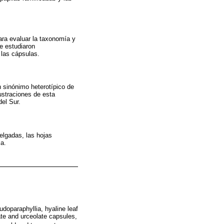
ara evaluar la taxonomía y
se estudiaron
 las cápsulas.
 sinónimo heterotípico de
ustraciones de esta
el Sur.
lgadas, las hojas
ca.
doparaphyllia, hyaline leaf
mate and urceolate capsules,