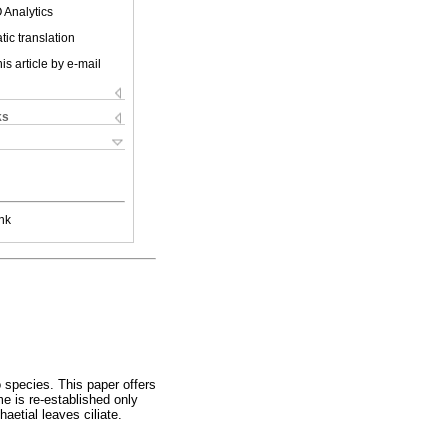
 Analytics
ic translation
is article by e-mail
ks
nk
o species. This paper offers
me is re-established only
aetial leaves ciliate.