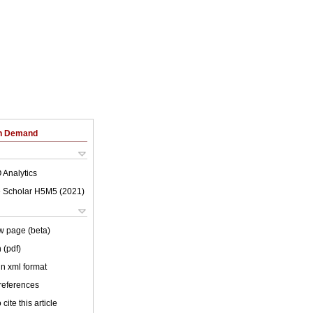
on Demand
 Analytics
 Scholar H5M5 (
2021
)
w page (beta)
 (pdf)
 in xml format
 references
cite this article