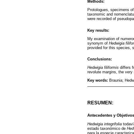
Methods:
Protologues, specimens o
taxonomic and nomenclatur
were recorded of pseudopar
Key results:
My examination of numer
synonym of
Hedwigia filifo
provided for this species,
Conclusions:
Hedwigia filiformis
differs 
revolute margins, the very s
Key words:
Braunia; Hedw
RESUMEN:
Antecedentes y Objetivos
Hedwigia integrifolia
todaví
estado taxonómico de
Hedw
para la especie caracteriza