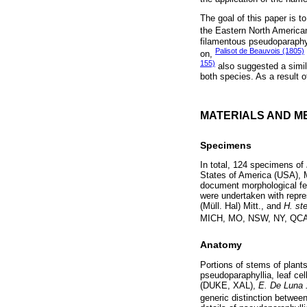
The goal of this paper is to
the Eastern North America
filamentous pseudoparaphyll
Palisot de Beauvois (1805)
on,
155)
also suggested a simil
both species. As a result 
MATERIALS AND M
Specimens
In total, 124 specimens of
States of America (USA), 
document morphological fea
were undertaken with repr
(Müll. Hal) Mitt., and
H. ste
MICH, MO, NSW, NY, QCA,
Anatomy
Portions of stems of plant
pseudoparaphyllia, leaf ce
(DUKE, XAL),
E. De Luna
generic distinction betwee