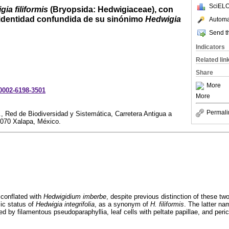
SciELO
ia filiformis
(Bryopsida: Hedwigiaceae), con
la identidad confundida de su sinónimo
Hedwigia
Automat
Send th
Indicators
Related lin
Share
More
-0002-6198-3501
More
Permali
., Red de Biodiversidad y Sistemática, Carretera Antigua a
1070 Xalapa, México.
l conflated with
Hedwigidium imberbe
, despite previous distinction of these tw
mic status of
Hedwigia integrifolia
, as a synonym of
H. filiformis
. The latter na
ed by filamentous pseudoparaphyllia, leaf cells with peltate papillae, and perich