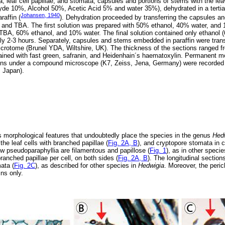
a, leaf cell papillae, and stomata, capsules and portions of stems with the le
de 10%, Alcohol 50%, Acetic Acid 5% and water 35%), dehydrated in a tertia
Johansen, 1940
raffin (
). Dehydration proceeded by transferring the capsules an
l, and TBA. The first solution was prepared with 50% ethanol, 40% water, a
 TBA, 60% ethanol, and 10% water. The final solution contained only ethanol
y 2-3 hours. Separately, capsules and stems embedded in paraffin were trans
icrotome (Brunel YDA, Wiltshire, UK). The thickness of the sections ranged 
ained with fast green, safranin, and Heidenhain´s haematoxylin. Permanent m
ions under a compound microscope (K7, Zeiss, Jena, Germany) were recorded w
 Japan).
 morphological features that undoubtedly place the species in the genus
Hed
 the leaf cells with branched papillae (
Fig. 2A, B
), and cryptopore stomata in 
w pseudoparaphyllia are filamentous and papillose (
Fig. 1
), as in other speci
ranched papillae per cell, on both sides (
Fig. 2A, B
). The longitudinal sectio
ata (
Fig. 2C
), as described for other species in
Hedwigia
. Moreover, the perich
ns only.