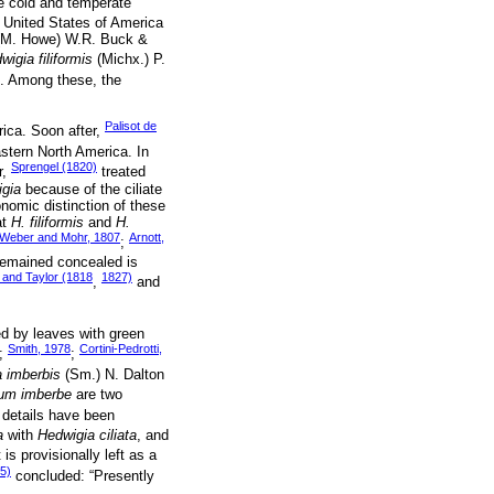
he cold and temperate
e United States of America
M. Howe) W.R. Buck &
wigia filiformis
(Michx.) P.
). Among these, the
Palisot de
ica. Soon after,
stern North America. In
Sprengel (1820)
r,
treated
gia
because of the ciliate
nomic distinction of these
at
H. filiformis
and
H.
Weber and Mohr, 1807
Arnott,
;
emained concealed is
and Taylor (1818
1827)
,
and
ed by leaves with green
Smith, 1978
Cortini-Pedrotti,
;
;
a imberbis
(Sm.) N. Dalton
ium imberbe
are two
 details have been
a
with
Hedwigia ciliata
, and
is provisionally left as a
5)
concluded: “Presently