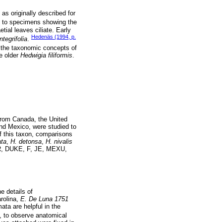
, as originally described for
y to specimens showing the
tial leaves ciliate. Early
Hedenäs (1994, p.
ntegrifolia
.
 the taxonomic concepts of
e older
Hedwigia filiformis
.
rom Canada, the United
nd Mexico, were studied to
f this taxon, comparisons
ata
,
H. detonsa
,
H. nivalis
BR, DUKE, F, JE, MEXU,
e details of
rolina,
E. De Luna 1751
ata are helpful in the
e, to observe anatomical