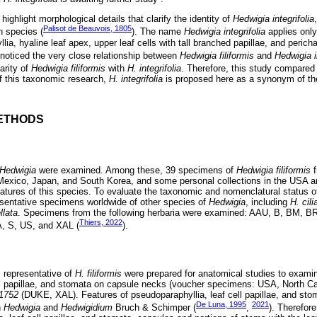
 highlight morphological details that clarify the identity of
Hedwigia integrifolia
Palisot de Beauvois, 1805
n species (
). The name
Hedwigia integrifolia
applies onl
ia, hyaline leaf apex, upper leaf cells with tall branched papillae, and perichae
noticed the very close relationship between
Hedwigia filiformis
and
Hedwigia i
arity of
Hedwigia filiformis
with
H. integrifolia
. Therefore, this study compared
of this taxonomic research,
H. integrifolia
is proposed here as a synonym of th
ETHODS
Hedwigia
were examined. Among these, 39 specimens of
Hedwigia filiformis
f
Mexico, Japan, and South Korea, and some personal collections in the USA a
tures of this species. To evaluate the taxonomic and nomenclatural status o
esentative specimens worldwide of other species of
Hedwigia
, including
H. cili
llata
. Specimens from the following herbaria were examined: AAU, B, BM, 
Thiers, 2022
 S, US, and XAL (
).
s representative of
H. filiformis
were prepared for anatomical studies to examin
ll papillae, and stomata on capsule necks (voucher specimens: USA, North Ca
 1752
(DUKE, XAL). Features of pseudoparaphyllia, leaf cell papillae, and stom
De Luna, 1995
2021
n
Hedwigia
and
Hedwigidium
Bruch & Schimper (
,
). Therefor