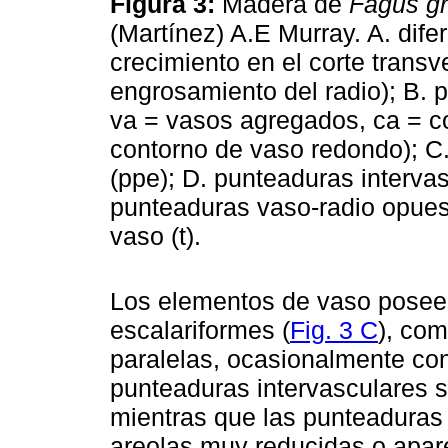
Figura 3:
Madera de
Fagus gr
(Martínez) A.E Murray. A. dife
crecimiento en el corte transv
engrosamiento del radio); B. p
va = vasos agregados, ca = co
contorno de vaso redondo); C.
(ppe); D. punteaduras interva
punteaduras vaso-radio opuest
vaso (t).
Los elementos de vaso poseen
escalariformes (
Fig. 3 C
), com
paralelas, ocasionalmente con 
punteaduras intervasculares s
mientras que las punteaduras
areolas muy reducidas o apar