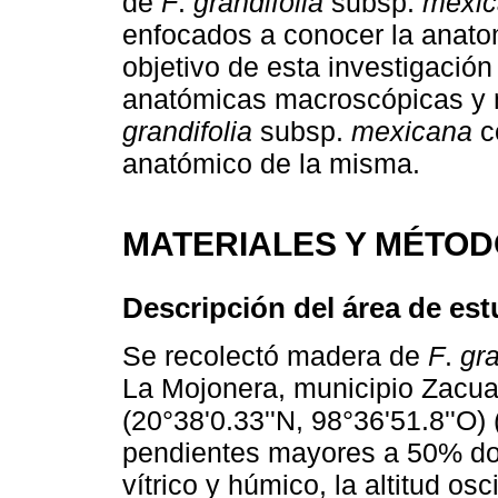
de
F
.
grandifolia
subsp.
mexi
enfocados a conocer la anato
objetivo de esta investigación 
anatómicas macroscópicas y 
grandifolia
subsp.
mexicana
co
anatómico de la misma.
MATERIALES Y MÉTO
Descripción del área de est
Se recolectó madera de
F
.
gra
La Mojonera, municipio Zacua
(20°38'0.33''N, 98°36'51.8''O) 
pendientes mayores a 50% do
vítrico y húmico, la altitud os