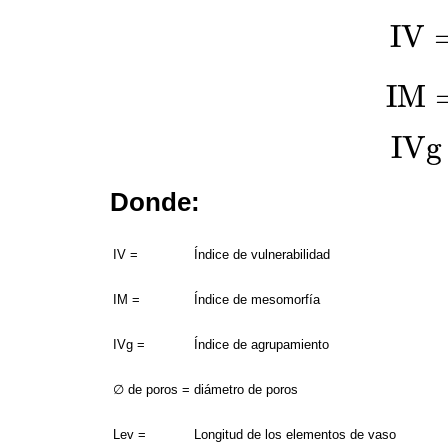
I
V
I
V
=
∅
d
e
I
M
I
M
=
I
V
×
L
e
I
V
g
I
V
g
=
T
p
Donde:
IV =
Índice de vulnerabilidad
IM =
Índice de mesomorfía
IVg =
Índice de agrupamiento
∅ de poros =
diámetro de poros
Lev =
Longitud de los elementos de vaso