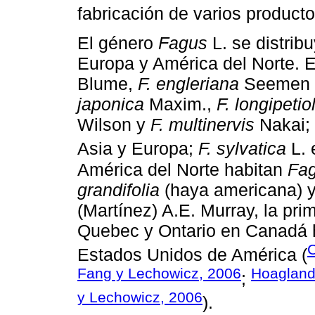
fabricación de varios producto
El género
Fagus
L. se distrib
Europa y América del Norte. 
Blume,
F. engleriana
Seemen e
japonica
Maxim.,
F. longipetio
Wilson y
F. multinervis
Nakai;
Asia y Europa;
F. sylvatica
L. 
América del Norte habitan
Fag
grandifolia
(haya americana) 
(Martínez) A.E. Murray, la pri
Quebec y Ontario en Canadá h
C
Estados Unidos de América (
Fang y Lechowicz, 2006
Hoagland
;
y Lechowicz, 2006
).