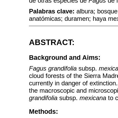
de otras especies de
Fagus
de 
Palabras clave:
albura; bosque
anatómicas; duramen; haya mex
ABSTRACT:
Background and Aims:
Fagus grandifolia
subsp.
mexic
cloud forests of the Sierra Madre
currently in danger of extinction
the macroscopic and microscopi
grandifolia
subsp.
mexicana
to c
Methods: