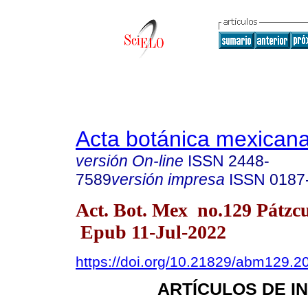
Acta botánica mexican
versión On-line
ISSN
2448-
7589
versión impresa
ISSN
0187
Act. Bot. Mex no.129 Pátzc
Epub 11-Jul-2022
https://doi.org/10.21829/abm129.2
ARTÍCULOS DE I