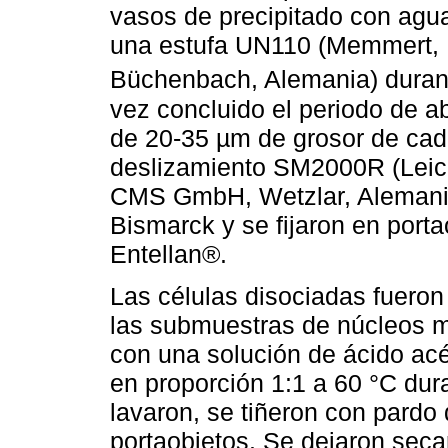
vasos de precipitado con agua
una estufa UN110 (Memmert
Büchenbach, Alemania) durant
vez concluido el periodo de a
de 20-35 µm de grosor de cad
deslizamiento SM2000R (Leic
CMS GmbH, Wetzlar, Alemania)
Bismarck y se fijaron en porta
Entellan®.
Las células disociadas fueron
las submuestras de núcleos 
con una solución de ácido acé
en proporción 1:1 a 60 °C dur
lavaron, se tiñeron con pardo
portaobjetos. Se dejaron seca