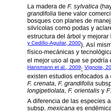
La madera de
F. sylvatica
(hay
grandifolia
tiene valor comerci
bosques con planes de manejo
silvícolas como podas y aclar
estructura del árbol y mejorar
y Cedillo-Aguilar, 2000
). Así mis
físico-mecánicas y tecnológi
el mejor uso al que se podría 
Hansmann et al., 2009
Vignote, 2
;
existen estudios enfocados a 
F. crenata
,
F. grandifolia
subs
longipetiolata
,
F. orientalis
y
F
A diferencia de las especies
subsp.
mexicana
es endémica