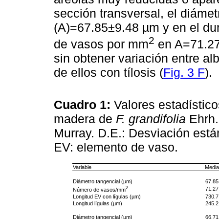
sección transversal, el diámet
(A)=67.85±9.48 µm y en el d
2
de vasos por mm
en A=71.27
sin obtener variación entre al
de ellos con tílosis (
Fig. 3 F
).
Cuadro 1:
Valores estadístic
madera de
F. grandifolia
Ehrh.
Murray. D.E.: Desviación están
EV: elemento de vaso.
Variable
Media
Diámetro tangencial (µm)
67.85
2
71.27
Número de vasos/mm
Longitud EV con lígulas (µm)
730.7
Longitud lígulas (µm)
245.2
Diámetro tangencial (µm)
66.71