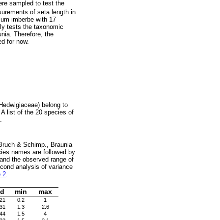
ere sampled to test the
urements of seta length in
ium imberbe with 17
ely tests the taxonomic
unia. Therefore, the
ed for now.
Hedwigiaceae) belong to
list of the 20 species of
.
m Bruch & Schimp., Braunia
ies names are followed by
 and the observed range of
cond analysis of variance
e 2
.
d
min
max
21
0.2
1
31
1.3
2.6
44
1.5
4