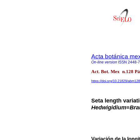
Acta botánica me
On-line version
ISSN
2448-
Act. Bot. Mex n.128 P
https://doi.org/10.21829/abm12
Seta length variat
Hedwigidium
=
Bra
Variación de la longi