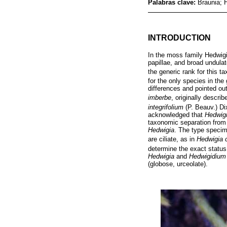
Palabras clave:
Braunia; 
INTRODUCTION
In the moss family Hedwigi
papillae, and broad undulat
the generic rank for this t
for the only species in th
differences and pointed ou
imberbe
, originally descri
integrifolium
(P. Beauv.) Di
acknowledged that
Hedwigia
taxonomic separation fro
Hedwigia
. The type specim
are ciliate, as in
Hedwigia c
determine the exact status o
Hedwigia
and
Hedwigidium
(globose, urceolate).