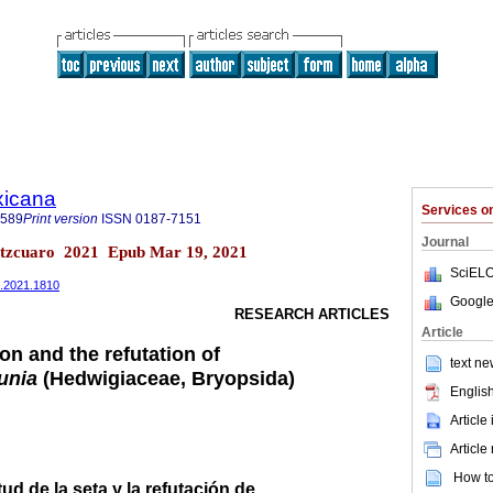
xicana
Services 
7589
Print version
ISSN
0187-7151
Journal
átzcuaro 2021 Epub Mar 19, 2021
SciELO
8.2021.1810
Google
RESEARCH ARTICLES
Article
ion and the refutation of
text ne
unia
(Hedwigiaceae, Bryopsida)
English
Article
Article
How to 
tud de la seta y la refutación de