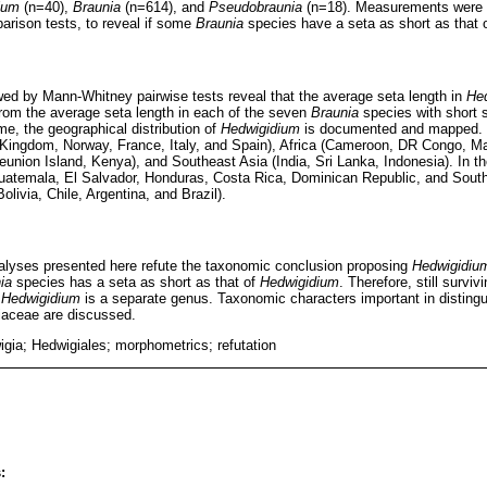
ium
(n=40),
Braunia
(n=614), and
Pseudobraunia
(n=18). Measurements were s
arison tests, to reveal if some
Braunia
species have a seta as short as that 
wed by Mann-Whitney pairwise tests reveal that the average seta length in
He
from the average seta length in each of the seven
Braunia
species with short s
ime, the geographical distribution of
Hedwigidium
is documented and mapped. L
d Kingdom, Norway, France, Italy, and Spain), Africa (Cameroon, DR Congo, M
union Island, Kenya), and Southeast Asia (India, Sri Lanka, Indonesia). In 
Guatemala, El Salvador, Honduras, Costa Rica, Dominican Republic, and Sout
livia, Chile, Argentina, and Brazil).
nalyses presented here refute the taxonomic conclusion proposing
Hedwigidiu
ia
species has a seta as short as that of
Hedwigidium
. Therefore, still surviv
t
Hedwigidium
is a separate genus. Taxonomic characters important in distingu
iaceae are discussed.
gia; Hedwigiales; morphometrics; refutation
: