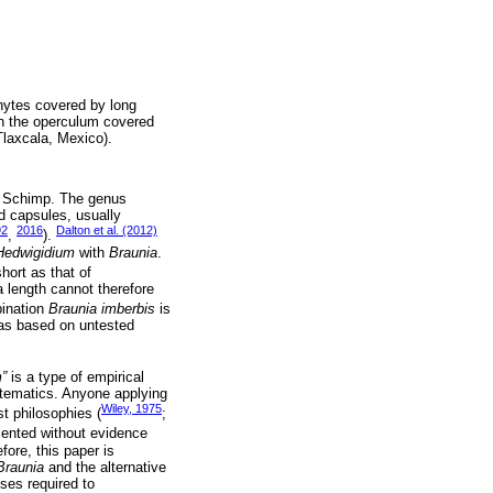
hytes covered by long
th the operculum covered
 Tlaxcala, Mexico).
 Schimp. The genus
ed capsules, usually
92
2016
Dalton et al. (2012)
,
).
Hedwigidium
with
Braunia
.
hort as that of
a length cannot therefore
bination
Braunia imberbis
is
was based on untested
”
is a type of empirical
ystematics. Anyone applying
Wiley, 1975
ist philosophies (
;
ented without evidence
fore, this paper is
Braunia
and the alternative
ses required to