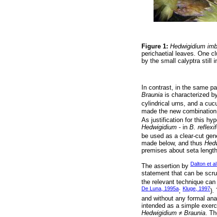
Figure 1:
Hedwigidium im
perichaetial leaves. One c
by the small calyptra still
In contrast, in the same p
Braunia
is characterized by 
cylindrical urns, and a cucu
made the new combinatio
As justification for this hy
Hedwigidium
- in
B. reflexif
be used as a clear-cut gen
made below, and thus
Hed
premises about seta length
Dalton et a
The assertion by
statement that can be scrut
the relevant technique can 
De Luna, 1995a
Kluge, 1997
;
).
and without any formal anal
intended as a simple exerc
Hedwigidium ≠ Braunia
. Th