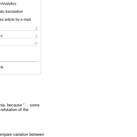
 Analytics
ic translation
is article by e-mail
ks
nk
nia
, because “… some
refutation of the
ompare variation between