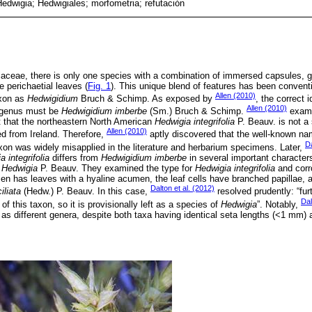
Hedwigia; Hedwigiales; morfometria; refutación
aceae, there is only one species with a combination of immersed capsules, gree
e perichaetial leaves (
Fig. 1
). This unique blend of features has been conventi
Allen (2010)
axon as
Hedwigidium
Bruch & Schimp. As exposed by
, the correct 
Allen (2010)
e genus must be
Hedwigidium imberbe
(Sm.) Bruch & Schimp.
exami
t that the northeastern North American
Hedwigia integrifolia
P. Beauv. is not 
Allen (2010)
bed from Ireland. Therefore,
aptly discovered that the well-known n
Da
xon was widely misapplied in the literature and herbarium specimens. Later,
 integrifolia
differs from
Hedwigidium imberbe
in several important characters
m
Hedwigia
P. Beauv. They examined the type for
Hedwigia integrifolia
and corro
en has leaves with a hyaline acumen, the leaf cells have branched papillae, a
Dalton et al. (2012)
iliata
(Hedw.) P. Beauv. In this case,
resolved prudently: “fur
Dal
f this taxon, so it is provisionally left as a species of
Hedwigia
”. Notably,
as different genera, despite both taxa having identical seta lengths (<1 mm)