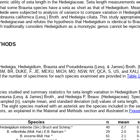
onomic utility of seta length in the Hedwigiaceae. Seta length measurements w
that some Braunia species have a seta as short as that of Hedwigidium. Meas
ide were subjected to analysis of variance to compare variation in Hedwigid
raunia californica (Lesq.) Broth. and Hedwigia ciliata. This study appropriat
he Hedwigiaceae and refutes the hypothesis that Hedwigidium is identical to Bra
ch traditionally considers Hedwigidium as a monotypic genus cannot be reject
THODS
Hedwigia, Hedwigidium, Braunia and Pseudobraunia (Lesq. & James) Broth. (
 BM, BR, DUKE, F, JE, MEXU, MICH, MO, NSW, NY, QCA, S, US, and XAL). A 
 the number of specimens for each species examined are provided in
Table 1
ecies studied and summary statistics for seta length variation in Hedwigidiu
aunia (Lesq. & James) Broth., and Hedwigia P. Beauv. (Hedwigiaceae). Spec
mpled (n), sample mean, and standard deviation (sd) values of seta length,
he eight species marked with an asterisk are the species included in the se
sts, as explained in the Material and Methods section and illustrated in
Figur
Species
n
mean
s
Hedwigidium imberbe (Sm.) Bruch and Schimp.*
40
0.7
0.
B. reflexifolia (Müll. Hal.) E.B. Bartram *
29
2.0
0.
B. exserta Müll. Hal. *
61
2.1
0.