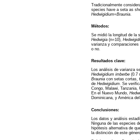
Tradicionalmente consider
species have a seta as sho
Hedwigidium
=
Braunia
.
Métodos:
Se midió la longitud de la
Hedwigia
(n=10),
Hedwigid
varianza y comparaciones 
o no.
Resultados clave:
Los análisis de varianza 
Hedwigidium imberbe
(0.7 
Braunia
con setas cortas, 
de
Hedwigidium
. Se verifi
Congo, Malawi, Tanzania, U
En el Nuevo Mundo,
Hedwi
Dominicana, y América del 
Conclusiones:
Los datos y análisis estad
Ninguna de las especies 
hipótesis alternativa de q
la distinción de este géne