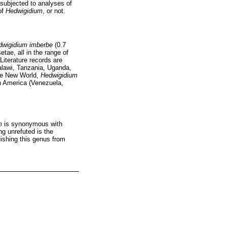
ubjected to analyses of
of
Hedwigidium
, or not.
dwigidium imberbe
(0.7
etae, all in the range of
iterature records are
alawi, Tanzania, Uganda,
the New World,
Hedwigidium
h America (Venezuela,
m
is synonymous with
ing unrefuted is the
ishing this genus from