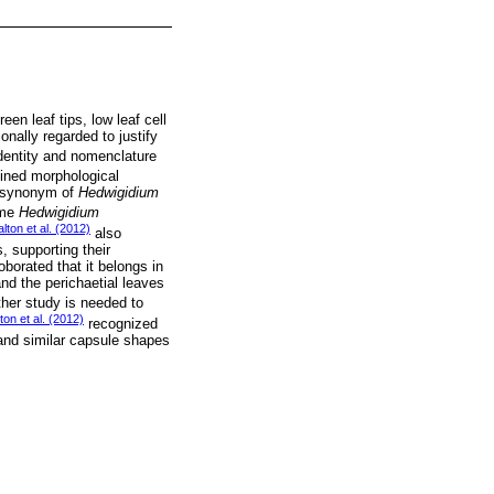
n leaf tips, low leaf cell
onally regarded to justify
identity and nomenclature
ned morphological
a synonym of
Hedwigidium
ame
Hedwigidium
lton et al. (2012)
also
, supporting their
borated that it belongs in
nd the perichaetial leaves
ther study is needed to
ton et al. (2012)
recognized
 and similar capsule shapes