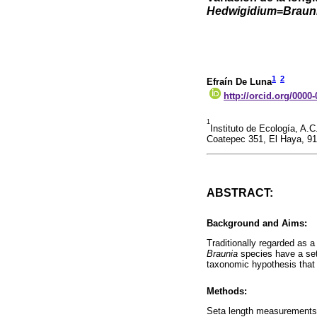
Hedwigidium
=
Braun
1
2
Efraín De Luna
http://orcid.org/0000
1
Instituto de Ecología, A.C
Coatepec 351, El Haya, 9
ABSTRACT:
Background and Aims:
Traditionally regarded as 
Braunia
species have a set
taxonomic hypothesis tha
Methods:
Seta length measurements 