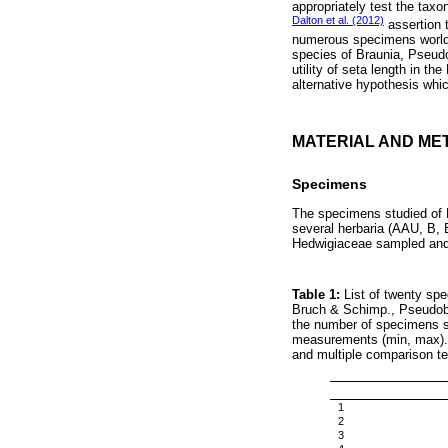
appropriately test the tax
Dalton et al. (2012)
assertion 
numerous specimens worldw
species of Braunia, Pseudob
utility of seta length in t
alternative hypothesis whi
MATERIAL AND ME
Specimens
The specimens studied of 
several herbaria (AAU, B,
Hedwigiaceae sampled and
Table 1:
List of twenty sp
Bruch & Schimp., Pseudobr
the number of specimens sa
measurements (min, max). T
and multiple comparison te
1
2
3