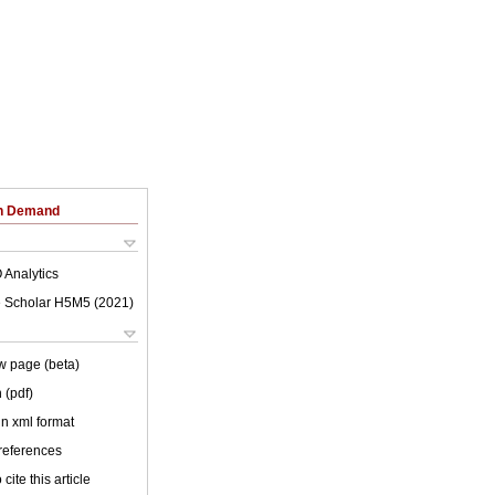
on Demand
 Analytics
 Scholar H5M5 (
2021
)
w page (beta)
 (pdf)
 in xml format
 references
cite this article