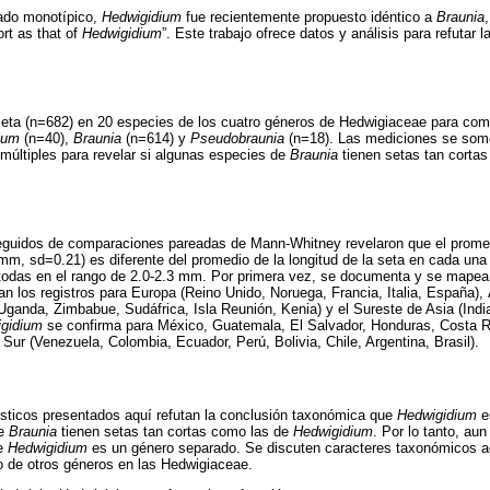
ado monotípico,
Hedwigidium
fue recientemente propuesto idéntico a
Braunia
rt as that of
Hedwigidium
”. Este trabajo ofrece datos y análisis para refutar 
 seta (n=682) en 20 especies de los cuatro géneros de Hedwigiaceae para comp
ium
(n=40),
Braunia
(n=614) y
Pseudobraunia
(n=18). Las mediciones se somet
múltiples para revelar si algunas especies de
Braunia
tienen setas tan corta
seguidos de comparaciones pareadas de Mann-Whitney revelaron que el promed
mm, sd=0.21) es diferente del promedio de la longitud de la seta en cada una
todas en el rango de 2.0-2.3 mm. Por primera vez, se documenta y se mapea l
can los registros para Europa (Reino Unido, Noruega, Francia, Italia, España)
ganda, Zimbabue, Sudáfrica, Isla Reunión, Kenia) y el Sureste de Asia (India
gidium
se confirma para México, Guatemala, El Salvador, Honduras, Costa R
Sur (Venezuela, Colombia, Ecuador, Perú, Bolivia, Chile, Argentina, Brasil).
ísticos presentados aquí refutan la conclusión taxonómica que
Hedwigidium
e
de
Braunia
tienen setas tan cortas como las de
Hedwigidium
. Por lo tanto, aun
ue
Hedwigidium
es un género separado. Se discuten caracteres taxonómicos ad
ro de otros géneros en las Hedwigiaceae.