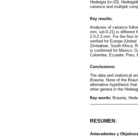
Hedwigia
(n=10),
Hedwigid
variance and multiple comp
Key results:
Analyses of variance follo
mm, sd=0.21) is different 
2.0-2.3 mm. For the first t
verified for Europe (Unite
Zimbabwe, South Africa, Re
is confirmed for Mexico, 
Colombia, Ecuador, Peru, Bo
Conclusions:
The data and statistical a
Braunia
. None of the
Braun
alternative hypothesis tha
other genera in the Hedwig
Key words:
Braunia; Hedwi
RESUMEN:
Antecedentes y Objetivos