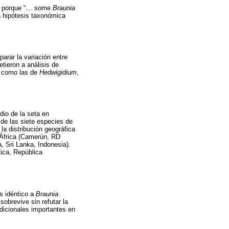
, porque “… some
Braunia
la hipótesis taxonómica
arar la variación entre
ieron a análisis de
s como las de
Hedwigidium
,
io de la seta en
 de las siete especies de
a distribución geográfica
, África (Camerún, RD
, Sri Lanka, Indonesia).
ica, República
s idéntico a
Braunia
.
 sobrevive sin refutar la
icionales importantes en