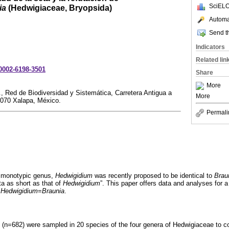
SciELO
ia
(Hedwigiaceae, Bryopsida)
Automat
Send th
Indicators
Related lin
-0002-6198-3501
Share
More
., Red de Biodiversidad y Sistemática, Carretera Antigua a
More
1070 Xalapa, México.
Permali
a monotypic genus,
Hedwigidium
was recently proposed to be identical to
Brau
a as short as that of
Hedwigidium
”. This paper offers data and analyses for a 
t
Hedwigidium
=
Braunia
.
(n=682) were sampled in 20 species of the four genera of Hedwigiaceae to c