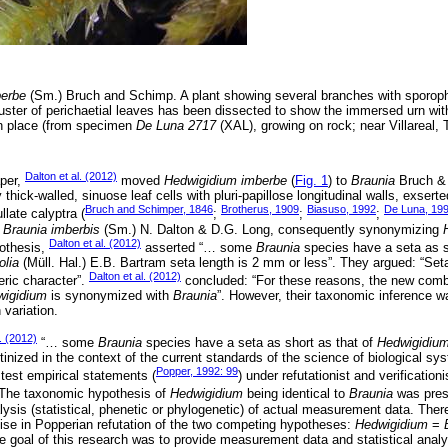
berbe
(Sm.) Bruch and Schimp. A plant showing several branches with sporop
luster of perichaetial leaves has been dissected to show the immersed urn wi
 in place (from specimen
De Luna 2717
(XAL), growing on rock; near Villareal,
Dalton et al. (2012)
aper,
moved
Hedwigidium imberbe
(
Fig. 1
) to
Braunia
Bruch &
thick-walled, sinuose leaf cells with pluri-papillose longitudinal walls, exsert
Bruch and Schimper, 1846
Brotherus, 1909
Biasuso, 1992
De Luna, 19
llate calyptra (
;
;
;
n
Braunia imberbis
(Sm.) N. Dalton & D.G. Long, consequently synonymizing
Dalton et al. (2012)
pothesis,
asserted “… some
Braunia
species have a seta as s
olia
(Müll. Hal.) E.B. Bartram seta length is 2 mm or less”. They argued: “Set
Dalton et al. (2012)
eric character”.
concluded: “For these reasons, the new com
wigidium
is synonymized with
Braunia
”. However, their taxonomic inference 
 variation.
l. (2012)
“… some
Braunia
species have a seta as short as that of
Hedwigidium
inized in the context of the current standards of the science of biological s
Popper, 1992: 99
test empirical statements (
) under refutationist and verification
 The taxonomic hypothesis of
Hedwigidium
being identical to
Braunia
was pres
ysis (statistical, phenetic or phylogenetic) of actual measurement data. There
ise in Popperian refutation of the two competing hypotheses:
Hedwigidium
=
e goal of this research was to provide measurement data and statistical analy