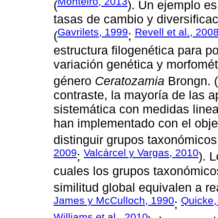
Monteiro, 2013
(
). Un ejemplo e
tasas de cambio y diversifica
Gavrilets, 1999
Revell et al., 200
(
;
estructura filogenética para p
variación genética y morfomét
género
Ceratozamia
Brongn. (
contraste, la mayoría de las a
sistemática con medidas line
han implementado con el obje
distinguir grupos taxonómicos
2009
Valcárcel y Vargas, 2010
;
). 
cuales los grupos taxonómicos
similitud global equivalen a rea
James y McCulloch, 1990
Quicke,
;
Williams et al., 2010