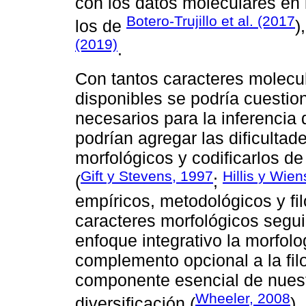
con los datos moleculares en l
Botero-Trujillo et al. (2017
los de
)
(2019)
.
Con tantos caracteres molecul
disponibles se podría cuestion
necesarios para la inferencia 
podrían agregar las dificultad
morfológicos y codificarlos d
Gift y Stevens, 1997
Hillis y Wie
(
;
empíricos, metodológicos y fi
caracteres morfológicos segui
enfoque integrativo la morfol
complemento opcional a la fil
componente esencial de nuest
Wheeler, 2008
diversificación (
).