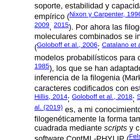
soporte, estabilidad y capaci
Nixon y Carpenter, 199
empírico (
2009
2015
,
). Por ahora las fil
moleculares combinados se in
Goloboff et al., 2006
Catalano et 
(
;
modelos probabilísticos para 
1985
), los que se han adaptad
inferencia de la filogenia (Ma
caracteres codificados con es
Hillis, 2014
Goloboff et al., 2018
;
;
al. (2019)
es, a mi conocimiento
filogenéticamente la forma t
cuadrada mediante
scripts
y c
Fel
software ContML-PHYLIP (