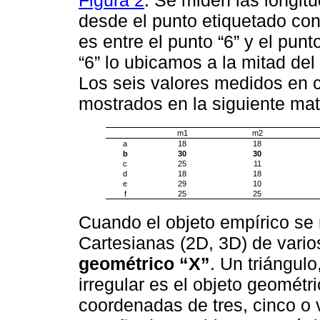
desde el punto etiquetado con
es entre el punto “6” y el pun
“6” lo ubicamos a la mitad del 
Los seis valores medidos en 
mostrados en la siguiente mat
m1
m2
a
18
18
b
30
30
c
25
11
d
18
18
e
29
10
f
25
25
Cuando el objeto empírico se 
Cartesianas (2D, 3D) de vari
geométrico “X”
. Un triángul
irregular es el objeto geométri
coordenadas de tres, cinco o 