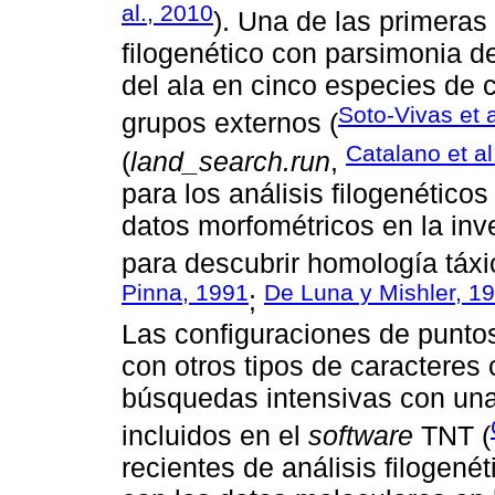
al., 2010
). Una de las primeras 
filogenético con parsimonia d
del ala en cinco especies de c
Soto-Vivas et a
grupos externos (
Catalano et al
(
land_search.run
,
para los análisis filogenéticos
datos morfométricos en la inv
para descubrir homología táxi
Pinna, 1991
De Luna y Mishler, 1
;
Las configuraciones de punto
con otros tipos de caractere
búsquedas intensivas con una
incluidos en el
software
TNT (
recientes de análisis filogen