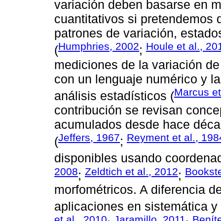
variación deben basarse en m
cuantitativos si pretendemos 
patrones de variación, estado
Humphries, 2002
Houle et al., 20
(
;
mediciones de la variación de
con un lenguaje numérico y l
Marcus et
análisis estadísticos (
contribución se revisan conce
acumulados desde hace décad
Jeffers, 1967
Reyment et al., 198
(
;
disponibles usando coordenad
2008
Zeldtich et al., 2012
Bookste
;
;
morfométricos. A diferencia de
aplicaciones en sistemática y
et al., 2010
Jaramillo, 2011
Benít