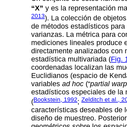
“X”
y es la representación ma
2013
). La colección de objeto
de métodos estadísticos para 
varianzas. La métrica para co
mediciones lineales produce 
directamente analizados con m
estadística multivariada (
Fig. 
coordenadas localizan las mue
Euclidianos (espacio de Kend
variables
ad hoc
(“
partial war
estadísticos especiales de la
Bookstein, 1992
Zelditch et al., 
(
;
características deseables de l
diseño de muestreo. Posterio
geométricos sobre los espacio