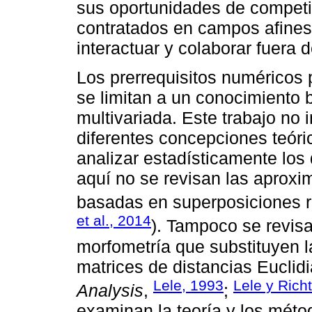
sus oportunidades de competir
contratados en campos afines
interactuar y colaborar fuera d
Los prerrequisitos numéricos 
se limitan a un conocimiento 
multivariada. Este trabajo no 
diferentes concepciones teór
analizar estadísticamente los
aquí no se revisan las aproxi
basadas en superposiciones ro
et al., 2014
). Tampoco se revisa
morfometría que substituyen l
matrices de distancias Euclidi
Lele, 1993
Lele y Rich
Analysis
,
;
examinan la teoría y los métod