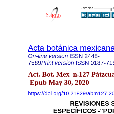
Acta botánica mexican
On-line version
ISSN
2448-
7589
Print version
ISSN
0187-71
Act. Bot. Mex n.127 Pátzcu
Epub May 30, 2020
https://doi.org/10.21829/abm127.2
REVISIONES 
ESPECÍFICOS -"PO