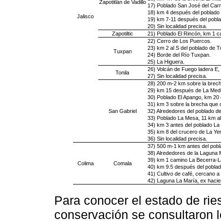
Zapotitlán de Vadillo
17) Poblado San José del Car
18) km 4 después del poblado 
Jalisco
19) km 7-11 después del pobla
20) Sin localidad precisa.
Zapotiltic
21) Poblado El Rincón, km 1 ca
22) Cerro de Los Puercos.
23) km 2 al S del poblado de 
Tuxpan
24) Borde del Río Tuxpan.
25) La Higuera.
26) Volcán de Fuego ladera E,
Tonila
27) Sin localidad precisa.
28) 200 m-2 km sobre la brecha
29) km 15 después de La Medi
30) Poblado El Apango, km 20 
31) km 3 sobre la brecha que 
San Gabriel
32) Alrededores del poblado de
33) Poblado La Mesa, 11 km al
34) km 3 antes del poblado La
35) km 8 del crucero de La Ye
36) Sin localidad precisa.
37) 500 m-1 km antes del pobl
38) Alrededores de la Laguna 
39) km 1 camino La Becerra-L
Colima
Comala
40) km 9.5 después del poblad
41) Cultivo de café, cercano a
42) Laguna La María, ex hacie
Para conocer el estado de rie
conservación se consultaron 