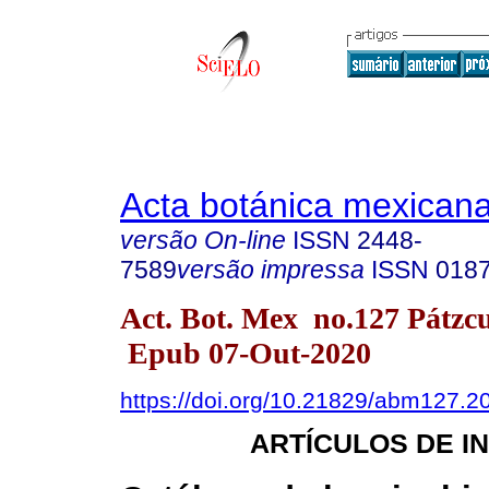
Acta botánica mexican
versão On-line
ISSN
2448-
7589
versão impressa
ISSN
018
Act. Bot. Mex no.127 Pátzc
Epub 07-Out-2020
https://doi.org/10.21829/abm127.2
ARTÍCULOS DE I