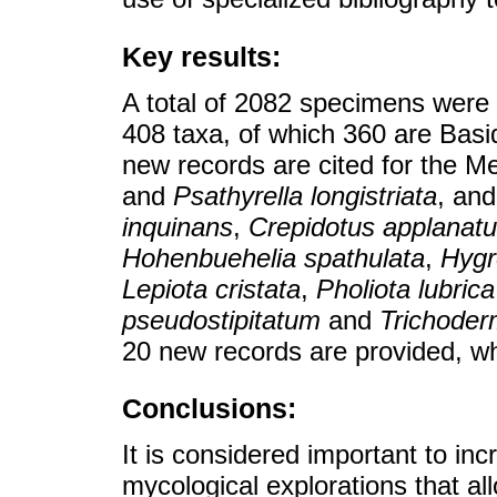
Key results:
A total of 2082 specimens were 
408 taxa, of which 360 are Ba
new records are cited for the 
and
Psathyrella longistriata
, and
inquinans
,
Crepidotus applanat
Hohenbuehelia spathulata
,
Hygr
Lepiota cristata
,
Pholiota lubrica
pseudostipitatum
and
Trichoder
20 new records are provided, wh
Conclusions:
It is considered important to in
mycological explorations that a