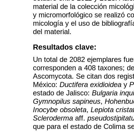
material de la colección micoló
y micromorfológico se realizó c
micología y el uso de bibliograf
del material.
Resultados clave:
Un total de 2082 ejemplares fu
corresponden a 408 taxones; de
Ascomycota. Se citan dos regist
México:
Ductifera exidioidea
y
P
estado de Jalisco:
Bulgaria inqu
Gymnopilus sapineus
,
Hohenbue
Inocybe obsoleta
,
Lepiota crista
Scleroderma
aff.
pseudostipita
que para el estado de Colima se