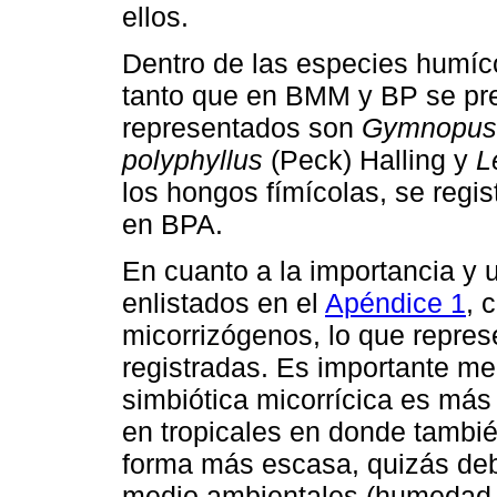
ellos.
Dentro de las especies humíco
tanto que en BMM y BP se pre
representados son
Gymnopus 
polyphyllus
(Peck) Halling y
L
los hongos fímícolas, se regi
en BPA.
En cuanto a la importancia y
enlistados en el
Apéndice 1
, 
micorrizógenos, lo que repres
registradas. Es importante me
simbiótica micorrícica es m
en tropicales en donde tambi
forma más escasa, quizás debi
medio ambientales (humedad y