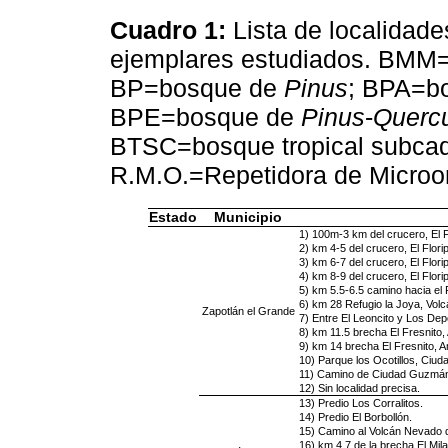
Cuadro 1:
Lista de localidade
ejemplares estudiados. BMM=
BP=bosque de
Pinus
; BPA=b
BPE=bosque de
Pinus
-
Querc
BTSC=bosque tropical subcadu
R.M.O.=Repetidora de Microo
Estado
Municipio
1) 100m-3 km del crucero, El 
2) km 4-5 del crucero, El Flor
3) km 6-7 del crucero, El Flor
4) km 8-9 del crucero, El Flor
5) km 5.5-6.5 camino hacia el
6) km 28 Refugio la Joya, Vol
Zapotlán el Grande
7) Entre El Leoncito y Los De
8) km 11.5 brecha El Fresnito
9) km 14 brecha El Fresnito, 
10) Parque los Ocotillos, Ciu
11) Camino de Ciudad Guzmán 
12) Sin localidad precisa.
13) Predio Los Corralitos.
14) Predio El Borbollón.
15) Camino al Volcán Nevado d
16) km 4.7 de la brecha El Mi