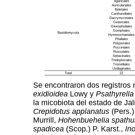
Agaricales
Auriculariales
Boletales
Cantharellales
Dacrymycetales
Geastrales
Gloeophyllales
Gomphales
Basidiomycota
Hymenochaetales
Phallales
Polyporales
Pucciniales
Russulales
Sebacinales
Thelephorales
Tremellales
Ustilaginales
Total
22
Se encontraron dos registros
exidioidea
Lowy y
Psathyrella 
la micobiota del estado de Ja
Crepidotus applanatus
(Pers.
Murrill,
Hohenbuehelia spathu
spadicea
(Scop.) P. Karst.,
In