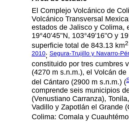
El Complejo Volcánico de Col
Volcánico Transversal Mexica
estados de Jalisco y Colima,
19°40'45"N, 103°49'16"O y 19
2
superficie total de 843.13 km
2010
Segura-Trujillo y Navarro-Pé
;
constituido por tres cumbres 
(4270 m s.n.m.), el Volcán de
del Cántaro (2900 m s.n.m.) (
comprende seis municipios del
(Venustiano Carranza), Tonila,
Vadillo y Zapotlán el Grande
Colima: Comala y Cuauhtémo