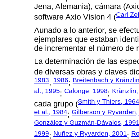
Jena, Alemania), cámara (Axi
Carl Ze
software Axio Vision 4 (
Aunado a lo anterior, se efect
ejemplares que estaban identi
de incrementar el número de r
La determinación de las espec
de diversas obras y claves di
1983
1986
Breitenbach y Kränzli
,
;
al., 1995
Calonge, 1998
Kränzlin
;
;
Smith y Thiers, 196
cada grupo (
et al., 1984
Gilberson y Ryvarden,
;
González y Guzmán-Dávalos, 199
1999
Nuñez y Ryvarden, 2001
Ro
;
;