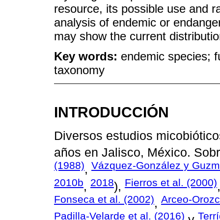
resource, its possible use and 
analysis of endemic or endanger
may show the current distribution
Key words:
endemic species; fu
taxonomy
INTRODUCCIÓN
Diversos estudios micobiótico
años en Jalisco, México. Sob
(1988)
Vázquez-González y Guzm
,
2010b
2018
Fierros et al. (2000)
,
),
Fonseca et al. (2002)
Arceo-Orozc
,
Padilla-Velarde et al. (2016)
Terr
y