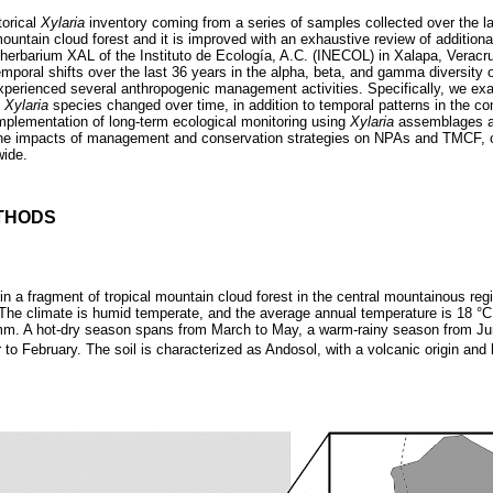
torical
Xylaria
inventory coming from a series of samples collected over the la
mountain cloud forest and it is improved with an exhaustive review of addition
e herbarium XAL of the Instituto de Ecología, A.C. (INECOL) in Xalapa, Veracr
mporal shifts over the last 36 years in the alpha, beta, and gamma diversity 
perienced several anthropogenic management activities. Specifically, we ex
f
Xylaria
species changed over time, in addition to temporal patterns in the com
plementation of long-term ecological monitoring using
Xylaria
assemblages a
o the impacts of management and conservation strategies on NPAs and TMCF, 
wide.
THODS
 a fragment of tropical mountain cloud forest in the central mountainous regi
 The climate is humid temperate, and the average annual temperature is 18 °C.
mm. A hot-dry season spans from March to May, a warm-rainy season from Jun
o February. The soil is characterized as Andosol, with a volcanic origin and 