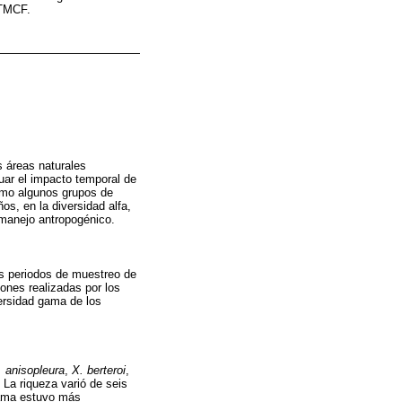
 TMCF.
 áreas naturales
uar el impacto temporal de
como algunos grupos de
os, en la diversidad alfa,
manejo antropogénico.
s periodos de muestreo de
ones realizadas por los
versidad gama de los
. anisopleura
,
X. berteroi
,
. La riqueza varió de seis
gama estuvo más