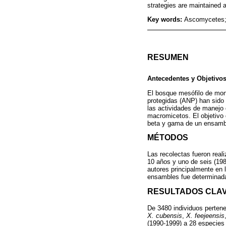
strategies are maintained
Key words:
Ascomycetes; 
RESUMEN
Antecedentes y Objetivo
El bosque mesófilo de mo
protegidas (ANP) han sido 
las actividades de manejo 
macromicetos. El objetivo 
beta y gama de un ensamb
MÉTODOS
Las recolectas fueron rea
10 años y uno de seis (198
autores principalmente en 
ensambles fue determinada
RESULTADOS CLA
De 3480 individuos perten
X. cubensis
,
X. feejeensis
(1990-1999) a 28 especies