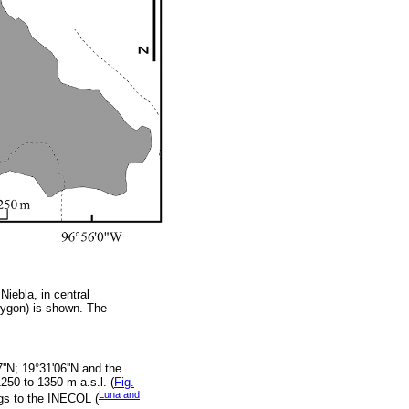
Niebla, in central
olygon) is shown. The
''N; 19°31'06''N and the
250 to 1350 m a.s.l. (
Fig.
Luna and
ngs to the INECOL (