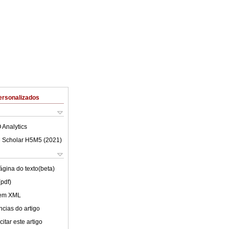
ersonalizados
 Analytics
 Scholar H5M5 (
2021
)
ágina do texto(beta)
(pdf)
 em XML
cias do artigo
itar este artigo