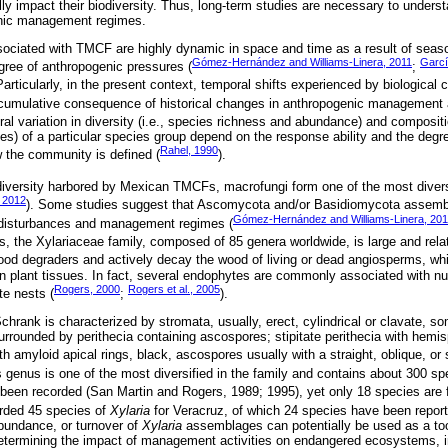
lly impact their biodiversity. Thus, long-term studies are necessary to unders
nic management regimes.
ociated with TMCF are highly dynamic in space and time as a result of season
Gómez-Hernández and Williams-Linera, 2011
Garcí
egree of anthropogenic pressures (
;
Particularly, in the present context, temporal shifts experienced by biological
umulative consequence of historical changes in anthropogenic management ac
ral variation in diversity (i.e., species richness and abundance) and composition
s) of a particular species group depend on the response ability and the degr
Rahel, 1990
w the community is defined (
).
iversity harbored by Mexican TMCFs, macrofungi form one of the most diver
 2012
). Some studies suggest that Ascomycota and/or Basidiomycota assembl
Gómez-Hernández and Williams-Linera, 201
 disturbances and management regimes (
the Xylariaceae family, composed of 85 genera worldwide, is large and relat
ood degraders and actively decay the wood of living or dead angiosperms, whi
hin plant tissues. In fact, several endophytes are commonly associated with n
Rogers, 2000
Rogers et al., 2005
te nests (
;
).
Schrank is characterized by stromata, usually, erect, cylindrical or clavate, 
urrounded by perithecia containing ascospores; stipitate perithecia with hemis
ith amyloid apical rings, black, ascospores usually with a straight, oblique, or s
s genus is one of the most diversified in the family and contains about 300 sp
been recorded (San Martin and Rogers, 1989; 1995), yet only 18 species are
rded 45 species of
Xylaria
for Veracruz, of which 24 species have been repor
bundance, or turnover of
Xylaria
assemblages can potentially be used as a tool
 determining the impact of management activities on endangered ecosystems,