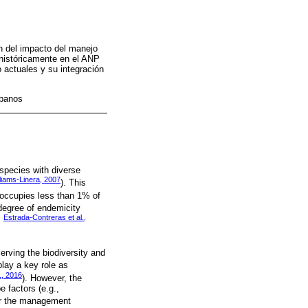
n del impacto del manejo
históricamente en el ANP
actuales y su integración
rbanos
species with diverse
liams-Linera, 2007
). This
t occupies less than 1% of
 degree of endemicity
Estrada-Contreras et al.,
;
erving the biodiversity and
play a key role as
., 2016
). However, the
 factors (e.g.,
her the management