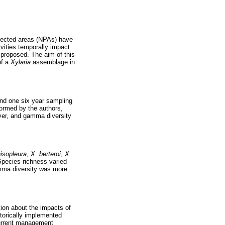
otected areas (NPAs) have
vities temporally impact
proposed. The aim of this
of a
Xylaria
assemblage in
and one six year sampling
formed by the authors,
over, and gamma diversity
isopleura
,
X. berteroi
,
X.
pecies richness varied
mma diversity was more
ion about the impacts of
orically implemented
current management