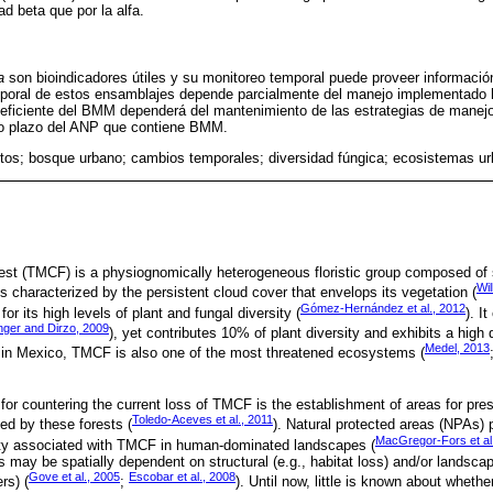
ad beta que por la alfa.
a
son bioindicadores útiles y su monitoreo temporal puede proveer informació
poral de estos ensamblajes depende parcialmente del manejo implementado 
ficiente del BMM dependerá del mantenimiento de las estrategias de manejo 
go plazo del ANP que contiene BMM.
os; bosque urbano; cambios temporales; diversidad fúngica; ecosistemas u
est (TMCF) is a physiognomically heterogeneous floristic group composed of 
Wil
 is characterized by the persistent cloud cover that envelops its vegetation (
Gómez-Hernández et al., 2012
or its high levels of plant and fungal diversity (
). I
nger and Dirzo, 2009
), yet contributes 10% of plant diversity and exhibits a high
Medel, 2013
 in Mexico, TMCF is also one of the most threatened ecosystems (
for countering the current loss of TMCF is the establishment of areas for pres
Toledo-Aceves et al., 2011
ed by these forests (
). Natural protected areas (NPAs) 
MacGregor-Fors et al
sity associated with TMCF in human-dominated landscapes (
may be spatially dependent on structural (e.g., habitat loss) and/or landscape
Gove et al., 2005
Escobar et al., 2008
rs) (
;
). Until now, little is known about whet