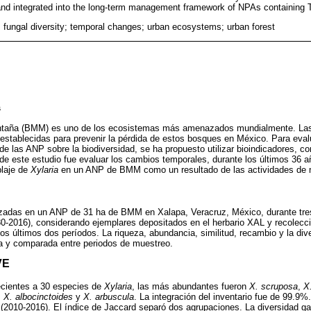
 and integrated into the long-term management framework of NPAs containing
fungal diversity; temporal changes; urban ecosystems; urban forest
s
ntaña (BMM) es uno de los ecosistemas más amenazados mundialmente. Las
establecidas para prevenir la pérdida de estos bosques en México. Para eval
de las ANP sobre la biodiversidad, se ha propuesto utilizar bioindicadores, 
de este estudio fue evaluar los cambios temporales, durante los últimos 36 añ
laje de
Xylaria
en un ANP de BMM como un resultado de las actividades de 
lizadas en un ANP de 31 ha de BMM en Xalapa, Veracruz, México, durante tre
0-2016), considerando ejemplares depositados en el herbario XAL y recolecci
los últimos dos períodos. La riqueza, abundancia, similitud, recambio y la di
 y comparada entre periodos de muestreo.
VE
ecientes a 30 especies de
Xylaria
, las más abundantes fueron
X. scruposa
,
X
,
X. albocinctoides
y
X. arbuscula
. La integración del inventario fue de 99.9%
 (2010-2016). El índice de Jaccard separó dos agrupaciones. La diversidad 