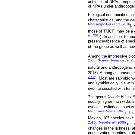
activities of NPAs tempora
of NPAs under anthropoge
Biological communities ass
characteristics, and the d
MacGregor-Fors et al., 2016
). 
those of TMCF) may be a c
al., 2011
). In addition, tempo
presence/absence of specie
of the group as well as ho
Among the impressive biod
2003
Gómez-Hernández et al.,
;
natural and anthropogenic
2015). Among ascomycetes, 
2008
). Most are saprobic w
and symbiotically live wit
even associated with termi
The genus
Xylaria
Hill ex 
usually higher than wide, s
ostioles; cylindrical asci w
Martín and Rogers, 1995
). Thi
Mexico, 105 species have 
2013
Medel et al. (2008)
).
reco
changes in the richness, a
conservation priorities or