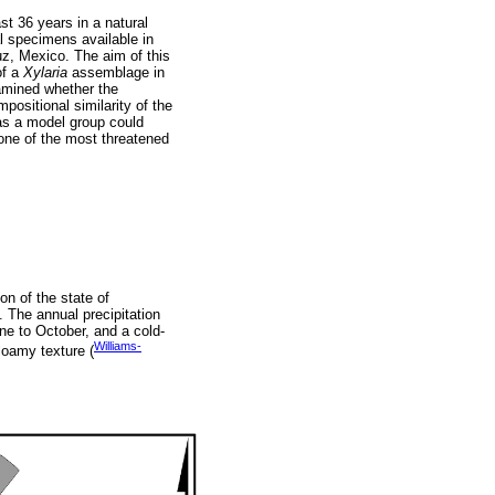
st 36 years in a natural
al specimens available in
uz, Mexico. The aim of this
of a
Xylaria
assemblage in
amined whether the
positional similarity of the
s a model group could
one of the most threatened
on of the state of
 The annual precipitation
e to October, and a cold-
Williams-
loamy texture (