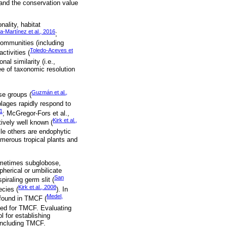
tand the conservation value
ality, habitat
a-Martínez et al., 2016
;
 communities (including
Toledo-Aceves et
tivities (
al similarity (i.e.,
ee of taxonomic resolution
Guzmán et al.,
se groups (
ages rapidly respond to
1
; McGregor-Fors et al.,
Kirk et al.,
ively well known (
le others are endophytic
umerous tropical plants and
sometimes subglobose,
pherical or umbilicate
San
piraling germ slit (
Kirk et al., 2008
ecies (
). In
Medel,
 found in TMCF (
ted for TMCF. Evaluating
 for establishing
 including TMCF.