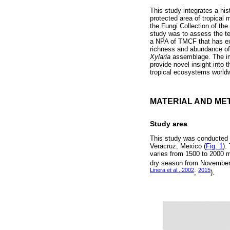
This study integrates a his
protected area of tropical 
the Fungi Collection of th
study was to assess the te
a NPA of TMCF that has ex
richness and abundance o
Xylaria
assemblage. The im
provide novel insight int
tropical ecosystems world
MATERIAL AND ME
Study area
This study was conducted in
Veracruz, Mexico (
Fig. 1
).
varies from 1500 to 2000 
dry season from November t
Linera et al., 2002
2015
;
).