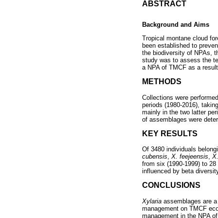
ABSTRACT
Background and Aims
Tropical montane cloud fo
been established to preven
the biodiversity of NPAs, 
study was to assess the te
a NPA of TMCF as a result
METHODS
Collections were performed
periods (1980-2016), takin
mainly in the two latter p
of assemblages were dete
KEY RESULTS
Of 3480 individuals belong
cubensis
,
X. feejeensis
,
X.
from six (1990-1999) to 2
influenced by beta diversit
CONCLUSIONS
Xylaria
assemblages are a u
management on TMCF ecosy
management in the NPA of 