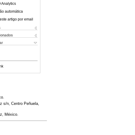
 Analytics
ão automática
este artigo por email
s
cionados
ar
nk
co.
z s/n, Centro Peñuela,
uz, México.