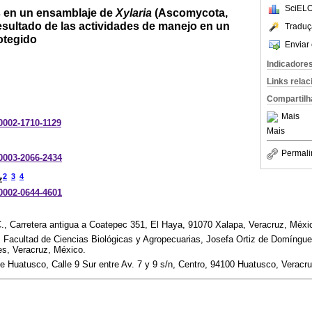
SciELO
 en un ensamblaje de
Xylaria
(Ascomycota,
esultado de las actividades de manejo en un
Traduç
otegido
Enviar 
Indicadore
Links rela
Compartilh
Mais
-0002-1710-1129
Mais
Permali
-0003-2066-2434
2
3
4
z
-0002-0644-4601
C., Carretera antigua a Coatepec 351, El Haya, 91070 Xalapa, Veracruz, Méxi
 Facultad de Ciencias Biológicas y Agropecuarias, Josefa Ortiz de Domíngue
s, Veracruz, México.
e Huatusco, Calle 9 Sur entre Av. 7 y 9 s/n, Centro, 94100 Huatusco, Veracr