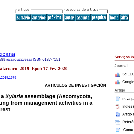
xicana
Serviços P
589
versão impressa
ISSN
0187-7151
Journal
Pátzcuaro 2019 Epub 17-Fev-2020
SciELO
6.2019.1378
Google
ARTÍCULOS DE INVESTIGACIÓN
Artigo
n a
Xylaria
assemblage (Ascomycota,
nova p
ting from management activities in a
Inglês 
rest
Artigo
Referên
Como c