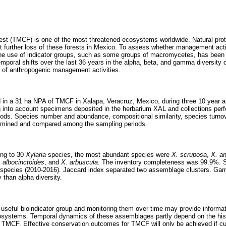
rest (TMCF) is one of the most threatened ecosystems worldwide. Natural pr
t further loss of these forests in Mexico. To assess whether management acti
the use of indicator groups, such as some groups of macromycetes, has been 
mporal shifts over the last 36 years in the alpha, beta, and gamma diversity 
 of anthropogenic management activities.
 in a 31 ha NPA of TMCF in Xalapa, Veracruz, Mexico, during three 10 year 
g into account specimens deposited in the herbarium XAL and collections per
eriods. Species number and abundance, compositional similarity, species turn
rmined and compared among the sampling periods.
ing to 30
Xylaria
species, the most abundant species were
X. scruposa
,
X. an
 albocinctoides
, and
X. arbuscula
. The inventory completeness was 99.9%. S
8 species (2010-2016). Jaccard index separated two assemblage clusters. Ga
y than alpha diversity.
seful bioindicator group and monitoring them over time may provide informat
stems. Temporal dynamics of these assemblages partly depend on the hist
TMCF. Effective conservation outcomes for TMCF will only be achieved if 