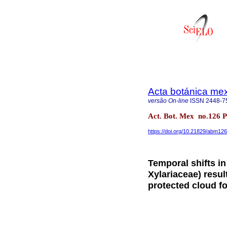
Acta botánica me
versão On-line
ISSN
2448-7
Act. Bot. Mex no.126 
https://doi.org/10.21829/abm12
Temporal shifts i
Xylariaceae) resul
protected cloud fo