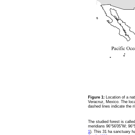
Figure 1:
Location of a nat
Veracruz, Mexico. The locat
dashed lines indicate the 
The studied forest is calle
meridians 96°56'05''W; 96°5
1
). This 31 ha sanctuary h