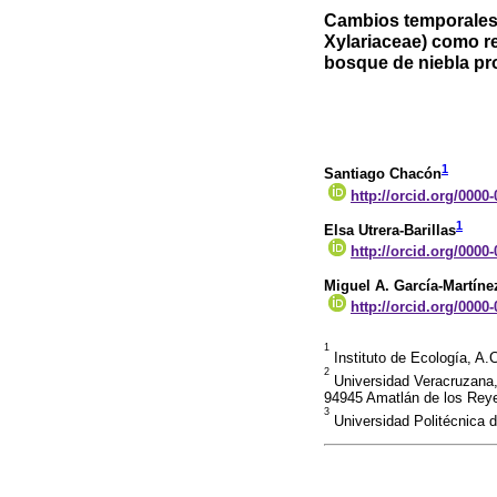
Cambios temporales
Xylariaceae) como r
bosque de niebla pr
1
Santiago Chacón
http://orcid.org/0000
1
Elsa Utrera-Barillas
http://orcid.org/0000
Miguel A. García-Martíne
http://orcid.org/0000
1
Instituto de Ecología, A.
2
Universidad Veracruzana,
94945 Amatlán de los Reye
3
Universidad Politécnica d