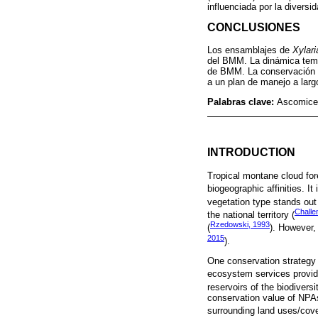
influenciada por la diversid
CONCLUSIONES
Los ensamblajes de
Xylari
del BMM. La dinámica tem
de BMM. La conservación e
a un plan de manejo a lar
Palabras clave:
Ascomicet
INTRODUCTION
Tropical montane cloud for
biogeographic affinities. It
vegetation type stands out f
Challe
the national territory (
Rzedowski, 1993
(
). However,
2015
).
One conservation strategy 
ecosystem services provid
reservoirs of the biodiver
conservation value of NPAs 
surrounding land uses/cove