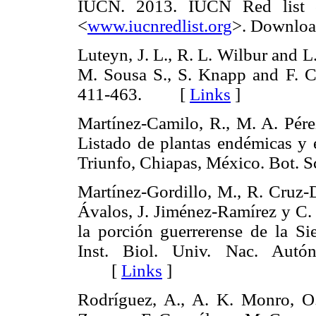
IUCN. 2013. IUCN Red list of
<
www.iucnredlist.org
>. Downlo
Luteyn, J. L., R. L. Wilbur and L.
M. Sousa S., S. Knapp and F. Ch
411-463. [
Links
]
Martínez-Camilo, R., M. A. Pére
Listado de plantas endémicas y e
Triunfo, Chiapas, México. Bot.
Martínez-Gordillo, M., R. Cruz-D
Ávalos, J. Jiménez-Ramírez y C. 
la porción guerrerense de la Si
Inst. Biol. Univ. Nac. Autón
[
Links
]
Rodríguez, A., A. K. Monro, O