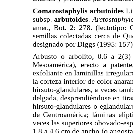
Comarostaphylis arbutoides
Li
subsp.
arbutoides
.
Arctostaphyl
amer., Bot. 2: 278. (lectotip
semillas colectadas cerca de Qu
designado por Diggs (1995: 157)
Arbusto o arbolito, 0.6 a 2(3
Mesoamérica), erecto a patente
exfoliante en laminillas irregular
la corteza interior de color anar
hirsuto-glandulares, a veces tam
delgada, desprendiéndose en tira
hirsuto-glandulares o eglandular
de Centroamérica; láminas elípt
veces las superiores obovado-esp
1.8 a 4.6 cm de ancho (o angost