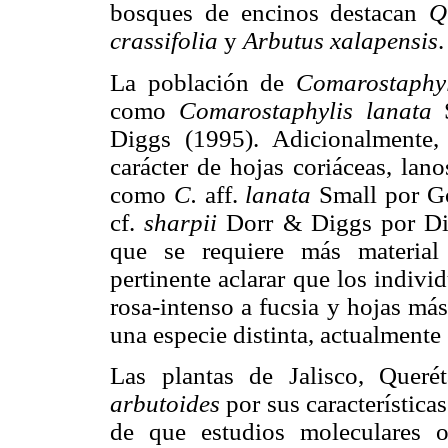
bosques de encinos destacan
Q
crassifolia
y
Arbutus xalapensis
.
La población de
Comarostaphyl
como
Comarostaphylis lanata
S
Diggs (1995). Adicionalmente
carácter de hojas coriáceas, lan
como
C.
aff.
lanata
Small por Go
cf.
sharpii
Dorr & Diggs por Dig
que se requiere más material 
pertinente aclarar que los indiv
rosa-intenso a fucsia y hojas má
una especie distinta, actualmente
Las plantas de Jalisco, Que
arbutoides
por sus característica
de que estudios moleculares o