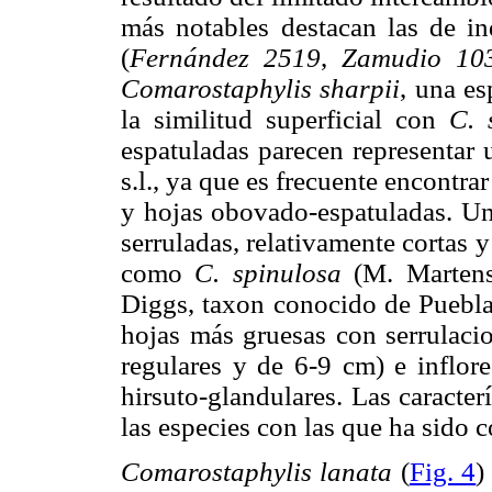
más notables destacan las de i
(
Fernández 2519
,
Zamudio 10
Comarostaphylis sharpii
, una e
la similitud superficial con
C. 
espatuladas parecen representar
s.l., ya que es frecuente encontr
y hojas obovado-espatuladas. U
serruladas, relativamente cortas y
como
C. spinulosa
(M. Martens
Diggs, taxon conocido de Puebla 
hojas más gruesas con serrulacio
regulares y de 6-9 cm) e inflo
hirsuto-glandulares. Las caracter
las especies con las que ha sido 
Comarostaphylis lanata
(
Fig. 4
)