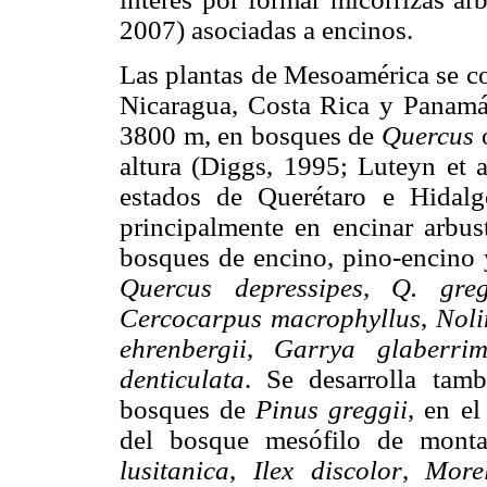
2007) asociadas a encinos.
Las plantas de Mesoamérica se c
Nicaragua, Costa Rica y Panamá,
3800 m, en bosques de
Quercus
altura (Diggs, 1995; Luteyn et a
estados de Querétaro e Hidal
principalmente en encinar arbus
bosques de encino, pino-encino y
Quercus depressipes
,
Q. greg
Cercocarpus macrophyllus
,
Noli
ehrenbergii
,
Garrya glaberri
denticulata
. Se desarrolla ta
bosques de
Pinus greggii
, en e
del bosque mesófilo de mon
lusitanica
,
Ilex discolor
,
Morel