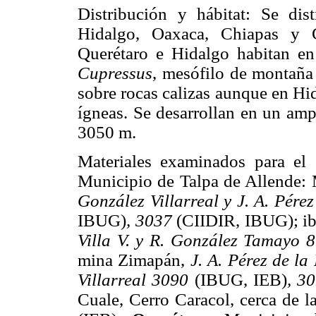
Distribución y hábitat: Se dist
Hidalgo, Oaxaca, Chiapas y C
Querétaro e Hidalgo habitan en
Cupressus
, mesófilo de montaña
sobre rocas calizas aunque en Hi
ígneas. Se desarrollan en un amp
3050 m.
Materiales examinados para el
Municipio de Talpa de Allende: 
González Villarreal y J. A. Pére
IBUG)
, 3037
(CIIDIR, IBUG); ib
Villa V. y R. González Tamayo 
mina Zimapán,
J. A. Pérez de l
Villarreal 3090
(IBUG, IEB)
, 3
Cuale, Cerro Caracol, cerca de l