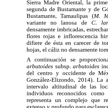
Sierra Madre Oriental, la prim
segunda de Bustamante y de Góm
Bustamante, Tamaulipas (
M. M
variante no lanosa de
C. la
densamente imbricadas, estrecham
flores rojas e inflorescencia hi
difiere de ésta en carecer de t
hojas, el cáliz no densamente tom
A continuación se proporcio
arbutoides
subsp.
arbutoides
inc
del centro y occidente de Mé
González-Elizondo, 2014). La a
intervalo altitudinal de las lo
individuos reconocidos com
representa un complejo que r
extenso y profundo para esclarec