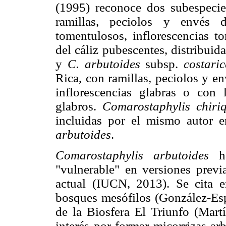
(1995) reconoce dos subespeci
ramillas, peciolos y envés d
tomentulosos, inflorescencias t
del cáliz pubescentes, distribui
y
C. arbutoides
subsp.
costaric
Rica, con ramillas, peciolos y en
inflorescencias glabras o con 
glabros.
Comarostaphylis chiriq
incluidas por el mismo autor 
arbutoides
.
Comarostaphylis arbutoides
ha
"vulnerable" en versiones prev
actual (IUCN, 2013). Se cita en
bosques mesófilos (González-Esp
de la Biosfera El Triunfo (Mart
interés por formar micorrizas ar