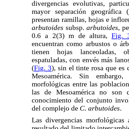
divergencias evolutivas, parti
mayor separación geográfica (
presentan ramillas, hojas e inflo
arbutoides
subsp.
arbutoides
, p
0.6 a 2(3) m de altura,
Fig. 
encuentran como arbustos o árb
tienen hojas lanceoladas, 
espatuladas, con envés más lano
(
Fig. 3
), sin el tinte rosa que 
Mesoamérica. Sin embargo, 
morfológicas entre las poblacio
las de Mesoamérica no son di
conocimiento del conjunto invo
del complejo de
C. arbutoides
.
Las divergencias morfológicas 
resultado del limitado intercambi