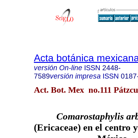
Acta botánica mexican
versión On-line
ISSN
2448-
7589
versión impresa
ISSN
0187
Act. Bot. Mex no.111 Pátzcu
Comarostaphylis ar
(Ericaceae) en el centro 