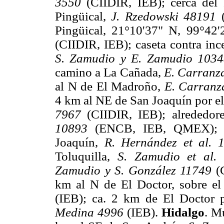
3550
(CIIDIR, IEB); cerca del 
Pingüical,
J. Rzedowski 48191
(
Pingüical, 21°10'37" N, 99°42
(CIIDIR, IEB); caseta contra inc
S. Zamudio y E. Zamudio 1034
camino a La Cañada,
E. Carranz
al N de El Madroño,
E. Carranz
4 km al NE de San Joaquín por el
7967
(CIIDIR, IEB); alrededor
10893
(ENCB, IEB, QMEX); Ma
Joaquín,
R. Hernández et al. 
Toluquilla,
S. Zamudio et al.
Zamudio y S. González 11749
(C
km al N de El Doctor, sobre el
(IEB); ca. 2 km de El Doctor 
Medina 4996
(IEB).
Hidalgo
. M