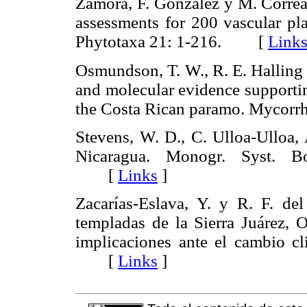
Zamora, F. González y M. Correa
assessments for 200 vascular pl
Phytotaxa 21: 1-216. [
Link
Osmundson, T. W., R. E. Halling
and molecular evidence supportin
the Costa Rican paramo. Mycor
Stevens, W. D., C. Ulloa-Ulloa,
Nicaragua. Monogr. Syst. B
[
Links
]
Zacarías-Eslava, Y. y R. F. de
templadas de la Sierra Juárez, O
implicaciones ante el cambio cl
[
Links
]