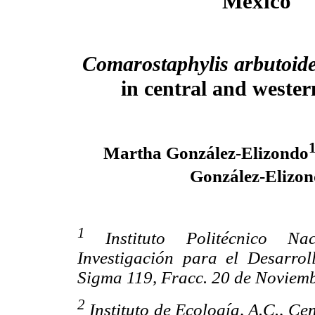
México
Comarostaphylis arbutoid
in central and weste
1
Martha González-Elizondo
González-Elizo
1
Instituto Politécnico Na
Investigación para el Desarro
Sigma 119, Fracc. 20 de Noviem
2
Instituto de Ecología, A.C., Ce