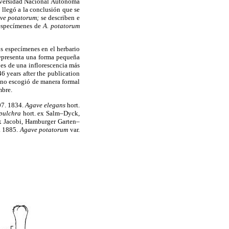
niversidad Nacional Autónoma
 llegó a la conclusión que se
ve potatorum;
se describen e
 especímenes de
A. potatorum
s especímenes en el herbario
representa una forma pequeña
 es de una inflorescencia más
6 years after the publication
ry no escogió de manera formal
mbre.
07. 1834.
Agave elegans
hort.
pulchra
hort. ex Salm–Dyck,
x Jacobi, Hamburger Garten–
. 1885.
Agave potatorum
var.