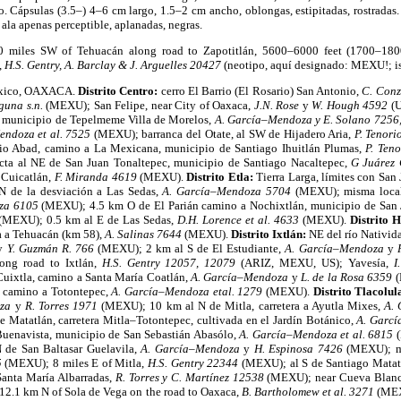
o. Cápsulas (3.5–) 4–6 cm largo, 1.5–2 cm ancho, oblongas, estipitadas, rostrada
ala apenas perceptible, aplanadas, negras.
0 miles SW of Tehuacán along road to Zapotitlán, 5600–6000 feet (1700–1800 
,
H.S. Gentry, A. Barclay & J. Arguelles 20427
(neotipo, aquí designado: MEXU!; is
éxico, OAXACA.
Distrito Centro:
cerro El Barrio (El Rosario) San Antonio,
C. Conz
guna s.n.
(MEXU); San Felipe, near City of Oaxaca,
J.N. Rose
y
W. Hough 4592
(
, municipio de Tepelmeme Villa de Morelos,
A. García–Mendoza y E. Solano 7256
endoza et al. 7525
(MEXU); barranca del Otate, al SW de Hijadero Aria,
P. Tenori
o Abad, camino a La Mexicana, municipio de Santiago Ihuitlán Plumas,
P. Ten
ecta al NE de San Juan Tonaltepec, municipio de Santiago Nacaltepec,
G Juárez
 Cuicatlán,
F. Miranda 4619
(MEXU).
Distrito Etla:
Tierra Larga, límites con San
 de la desviación a Las Sedas,
A. García–Mendoza 5704
(MEXU); misma locali
oza 6105
(MEXU); 4.5 km O de El Parián camino a Nochixtlán, municipio de San
(MEXU); 0.5 km al E de Las Sedas,
D.H. Lorence et al. 4633
(MEXU).
Distrito 
a a Tehuacán (km 58),
A. Salinas 7644
(MEXU).
Distrito Ixtlán:
NE del río Nativi
y
Y. Guzmán R. 766
(MEXU); 2 km al S de El Estudiante,
A. García–Mendoza
y
ong road to Ixtlán,
H.S. Gentry 12057, 12079
(ARIZ, MEXU, US); Yavesía,
I
Cuixtla, camino a Santa María Coatlán,
A. García–Mendoza
y
L. de la Rosa 6359
 camino a Totontepec,
A. García–Mendoza etal. 1279
(MEXU).
Distrito Tlacolul
za
y
R. Torres 1971
(MEXU); 10 km al N de Mitla, carretera a Ayutla Mixes,
A.
 Matatlán, carretera Mitla–Totontepec, cultivada en el Jardín Botánico,
A. Garc
Buenavista, municipio de San Sebastián Abasólo,
A. García–Mendoza et al. 6815
 de San Baltasar Guelavila,
A. García–Mendoza
y
H. Espinosa 7426
(MEXU); m
5
(MEXU); 8 miles E of Mitla,
H.S. Gentry 22344
(MEXU); al S de Santiago Matat
Santa María Albarradas,
R. Torres y C. Martínez 12538
(MEXU); near Cueva Blan
12.1 km N of Sola de Vega on the road to Oaxaca,
B. Bartholomew et al. 3271
(ME