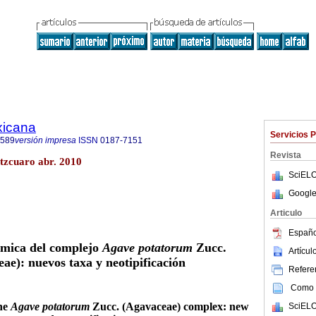
xicana
Servicios 
7589
versión impresa
ISSN
0187-7151
Revista
tzcuaro abr. 2010
SciELO
Google
Articulo
Españo
ómica del complejo
Agave potatorum
Zucc.
Artícu
ae): nuevos taxa y neotipificación
Referen
Como c
the
Agave potatorum
Zucc. (Agavaceae) complex: new
SciELO