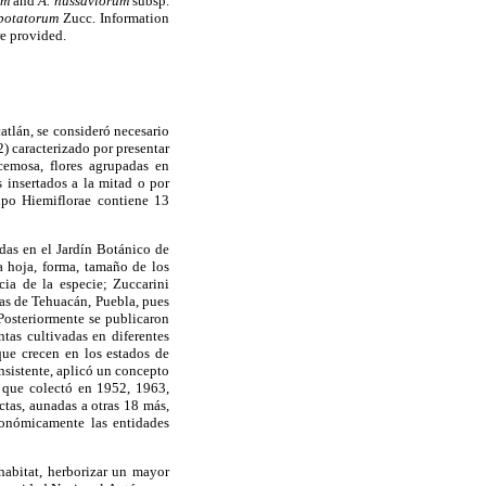
um
and
A. nussaviorum
subsp.
 potatorum
Zucc. Information
re provided.
atlán, se consideró necesario
) caracterizado por presentar
cemosa, flores agrupadas en
 insertados a la mitad o por
rupo Hiemiflorae contiene 13
das en el Jardín Botánico de
a hoja, forma, tamaño de los
cia de la especie; Zuccarini
as de Tehuacán, Puebla, pues
Posteriormente se publicaron
tas cultivadas en diferentes
que crecen en los estados de
nsistente, aplicó un concepto
, que colectó en 1952, 1963,
tas, aunadas a otras 18 más,
onómicamente las entidades
habitat, herborizar un mayor