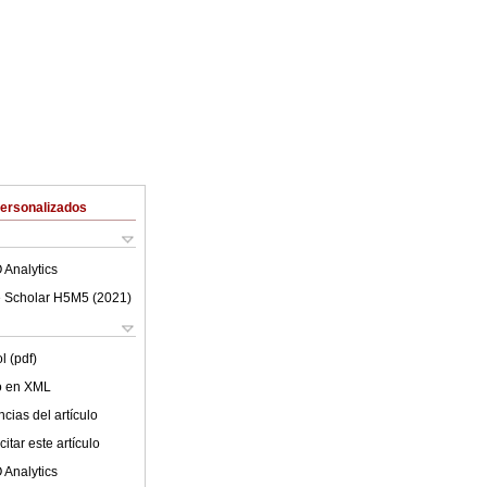
Personalizados
 Analytics
 Scholar H5M5 (
2021
)
l (pdf)
lo en XML
cias del artículo
itar este artículo
 Analytics