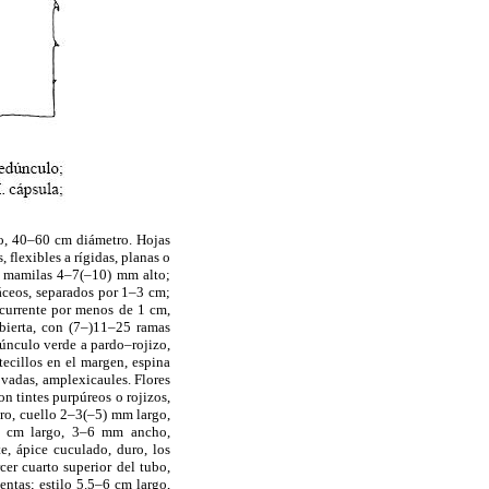
lto, 40–60 cm diámetro. Hojas
flexibles a rígidas, planas o
o, mamilas 4–7(–10) mm alto;
sáceos, separados por 1–3 cm;
ecurrente por menos de 1 cm,
 abierta, con (7–)11–25 ramas
únculo verde a pardo–rojizo,
ecillos en el margen, espina
ovadas, amplexicaules. Flores
n tintes purpúreos o rojizos,
tro, cuello 2–3(–5) mm largo,
–2) cm largo, 3–6 mm ancho,
e, ápice cuculado, duro, los
cer cuarto superior del tubo,
entas; estilo 5.5–6 cm largo,