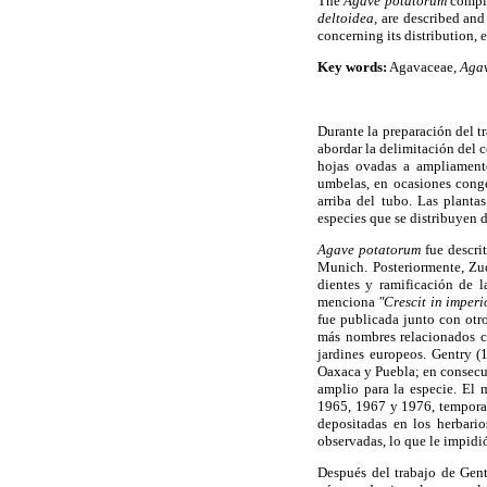
The
Agave potatorum
compl
deltoidea,
are described and
concerning its distribution,
Key words:
Agavaceae,
Agav
Durante la preparación del 
abordar la delimitación del
hojas ovadas a ampliamente
umbelas, en ocasiones conge
arriba del tubo. Las planta
especies que se distribuyen 
Agave potatorum
fue descri
Munich. Posteriormente, Zuc
dientes y ramificación de l
menciona
"Crescit in imper
fue publicada junto con otr
más nombres relacionados co
jardines europeos. Gentry 
Oaxaca y Puebla; en consecue
amplio para la especie. El 
1965, 1967 y 1976, temporad
depositadas en los herbar
observadas, lo que le impidió
Después del trabajo de Gent