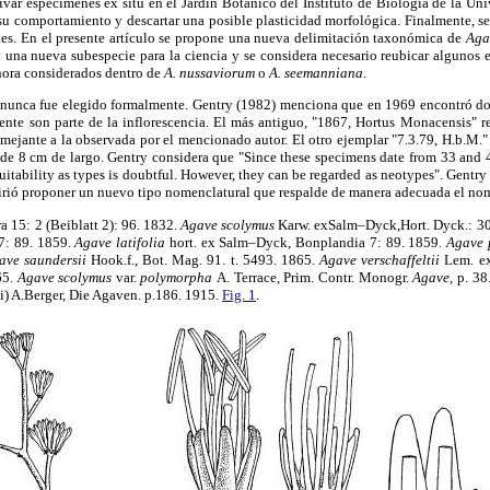
ivar especímenes ex situ en el Jardín Botánico del Instituto de Biología de la U
su comportamiento y descartar una posible plasticidad morfológica. Finalmente, se
entes. En el presente artículo se propone una nueva delimitación taxonómica de
Aga
y una nueva subespecie para la ciencia y se considera necesario reubicar algunos
hora considerados dentro de
A. nussaviorum
o
A. seemanniana.
nunca fue elegido formalmente. Gentry (1982) menciona que en 1969 encontró do
te son parte de la inflorescencia. El más antiguo, "1867, Hortus Monacensis" 
semejante a la observada por el mencionado autor. El otro ejemplar "7.3.79, H.b.M."
 de 8 cm de largo. Gentry considera que "Since these specimens date from 33 and 4
 suitability as types is doubtful. However, they can be regarded as neotypes". Gent
efirió proponer un nuevo tipo nomenclatural que respalde de manera adecuada el no
a 15: 2 (Beiblatt 2): 96. 1832.
Agave scolymus
Karw. exSalm–Dyck,Hort. Dyck.: 3
7: 89. 1859.
Agave latifolia
hort. ex Salm–Dyck, Bonplandia 7: 89. 1859.
Agave 
ave saundersii
Hook.f., Bot. Mag. 91. t. 5493. 1865.
Agave verschaffeltii
Lem. e
65.
Agave scolymus
var.
polymorpha
A. Terrace, Prim. Contr. Monogr.
Agave,
p. 38
i) A.Berger, Die Agaven. p.186. 1915.
Fig. 1
.