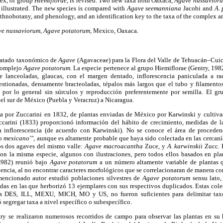
ex, of group
Hiemiflorae,
is revised. Two new taxa from Oaxaca,
Agave nussavior
 illustrated. The new species is compared with
Agave seemanniana
Jacobi and
A.
 ethnobotany, and phenology, and an identification key to the taxa of the complex a
e nussaviorum, Agave potatorum,
Mexico, Oaxaca.
tratado taxonómico de
Agave
(Agavaceae) para la Flora del Valle de Tehuacán–Cuic
 complejo
Agave potatorum.
La especie pertenece al grupo Hiemiflorae (Gentry, 1982
 lanceoladas, glaucas, con el margen dentado, inflorescencia paniculada a ra
stionadas, densamente bracteoladas, tépalos más largos que el tubo y filamentos
s por lo general sin súrculos y reproducción preferentemente por semilla. El g
del sur de México (Puebla y Veracruz) a Nicaragua.
ta por Zuccarini en 1832, de plantas enviadas de México por Karwinski y cultiva
carini (1833) proporcionó información del hábito de crecimiento, medidas de l
a inflorescencia (de acuerdo con Karwinski). No se conoce el área de proceden
io mexicano'",
aunque es altamente probable que haya sido colectada en las cercaní
os dos agaves del mismo valle:
Agave macroacantha
Zuce, y
A. karwinskii
Zucc. 
n la misma especie, algunos con ilustraciones, pero todos ellos basados en plan
(1982) reunió bajo
Agave potatorum
a un número altamente variable de plantas 
ncia, al no encontrar caracteres morfológicos que se correlacionaran de manera co
mencionado autor estudió poblaciones silvestres de
Agave potatorum
sensu lato
as en las que herborizó 13 ejemplares con sus respectivos duplicados. Estas colec
ios DES, ILL, MEXU, MICH, MO y US, no fueron suficientes para delimitar tax
 segregar taxa a nivel específico o subespecífico.
ry se realizaron numerosos recorridos de campo para observar las plantas en su 