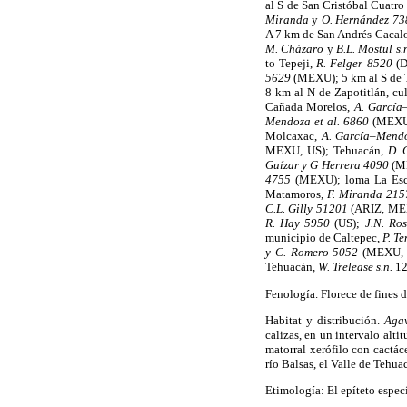
al S de San Cristóbal Cuatr
Miranda
y
O. Hernández 7
A 7 km de San Andrés Cacal
M. Cházaro
y
B.L. Mostul s.
to Tepeji,
R. Felger 8520
(D
5629
(MEXU); 5 km al S de T
8 km al N de Zapotitlán, cu
Cañada Morelos,
A. García
Mendoza et al. 6860
(MEXU)
Molcaxac,
A. García–Mendo
MEXU, US); Tehuacán,
D. G
Guízar y G Herrera 4090
(ME
4755
(MEXU); loma La Esco
Matamoros,
F. Miranda 21
C.L. Gilly 51201
(ARIZ, MEX
R. Hay 5950
(US);
J.N. Ro
municipio de Caltepec,
P. T
y C. Romero 5052
(MEXU, 
Tehuacán,
W. Trelease s.n.
12
Fenología. Florece de fines 
Habitat y distribución.
Aga
calizas, en un intervalo alti
matorral xerófilo con cactác
río Balsas, el Valle de Tehu
Etimología: El epíteto espec