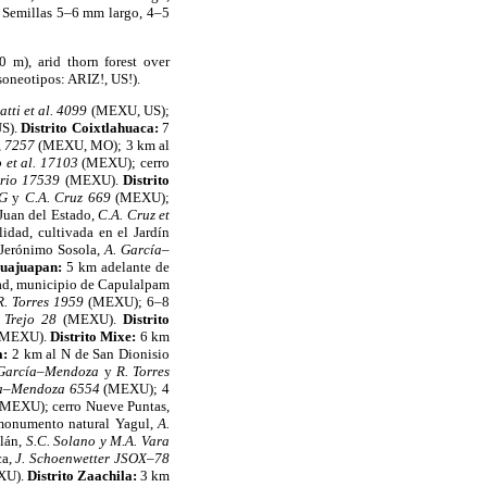
s. Semillas 5–6 mm largo, 4–5
m), arid thorn forest over
oneotipos: ARIZ!, US!).
atti et al. 4099
(MEXU, US);
US).
Distrito Coixtlahuaca:
7
, 7257
(MEXU, MO); 3 km al
o et al. 17103
(MEXU); cerro
orio 17539
(MEXU).
Distrito
 G
y
C.A. Cruz 669
(MEXU);
 Juan del Estado,
C.A. Cruz et
dad, cultivada en el Jardín
 Jerónimo Sosola,
A. García–
Huajuapan:
5 km adelante de
dad, municipio de Capulalpam
R. Torres 1959
(MEXU); 6–8
. Trejo 28
(MEXU).
Distrito
(MEXU).
Distrito Mixe:
6 km
a:
2 km al N de San Dionisio
 García–Mendoza
y
R. Torres
ía–Mendoza 6554
(MEXU); 4
(MEXU); cerro Nueve Puntas,
onumento natural Yagul,
A.
lán,
S.C. Solano y M.A. Vara
ca,
J. Schoenwetter JSOX–78
XU).
Distrito Zaachila:
3 km