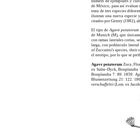
número de ejemplares y cult
de México, para así evaluar 
trata de tres especies difer
ilustran una nueva especie 
citados por Gentry (1982), a
El tipo de
Agave potatorum
de Munich (M), que únicamen
con ramas laterales cortas, 
larga, con pedúnculo lateral
of Zuccarini's species, their
el neotipo, por lo que se pr
Agave potatorum
Zuce, Flor
ex Salm–Dyck, Bonplandia 
Bonplandia 7: 89. 1859.
Ag
Blumenzeitung 21: 122. 18
verschaffeltii
(Lem. ex Jacob