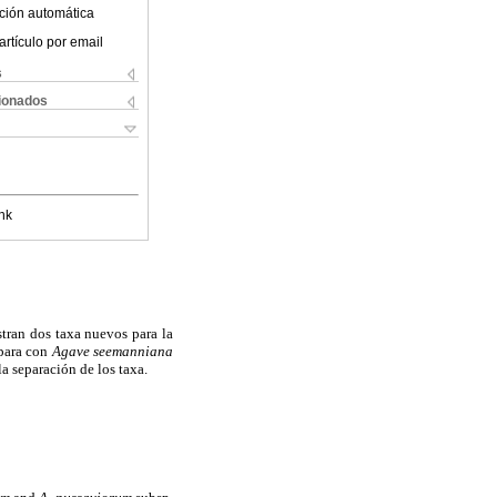
ción automática
artículo por email
s
cionados
nk
stran dos taxa nuevos para la
mpara con
Agave seemanniana
a separación de los taxa.