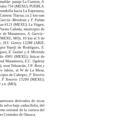
matlán: paraje La Cantera,
A.
ández 754
(MEXU). PUEBLA.
umbilla hacia La Esperanza,
Cantera Tlayua, ca 2 km east
 García–Mendoza
y
F. Palma
oza 6121
(MEXU); La Virgen,
uerta Cañada, municipio de
ar de Matamoros,
A. García–
(MEXU, MO); 10 km al S de
z,
H.S. Gentry 12288
(ARIZ,
ipio Tepeji de Rodríguez,
E.
íguez,
E. Guízar y A. Miranda
nda 4901
(MEXU); Izúcar de
 and Matamoros,
E.C. Ogdeny
; near Tehuacán,
J.N. Rose y
rro Jabón, al W de La Mesa,
cipio de Caltepec,
P. Tenorio
,
P. Tenorio 15200
(MEXU);
e s.n.
(MO).
 arenosos derivados de rocas
la selva baja caducifolia, del
emo oriental de la cuenca del
les Centrales de Oaxaca.