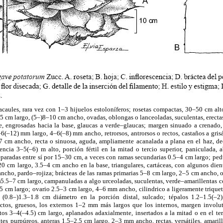
, acaules, rara vez con 1–3 hijuelos estoloníferos; rosetas compactas, 30–50 cm a
 cm largo, (5–)8–10 cm ancho, ovadas, oblongas o lanceoladas, suculentas, erectas, 
e, engrosadas hacia la base, glaucas a verde–glaucas; margen sinuado a crenad
–6(–12) mm largo, 4–6(–8) mm ancho, retrorsos, antrorsos o rectos, castaños a gri
7 cm ancho, recta o sinuosa, aguda, ampliamente acanalada a plana en el haz, d
cencia 3–5(–6) m alto, porción fértil en la mitad o tercio superior, paniculada,
eparadas entre sí por 15–30 cm, a veces con ramas secundarias 0.5–4 cm largo; ped
0 cm largo, 3.5–4 cm ancho en la base, triangulares, cartáceas, con algunos dient
ncho, pardo–rojiza; brácteas de las ramas primarias 5–8 cm largo, 2–5 cm ancho, 
.5–7 cm largo, campanuladas a algo urceoladas, suculentas, verde–amarillentas co
5 cm largo; ovario 2.5–3 cm largo, 4–6 mm ancho, cilindrico a ligeramente trique
 (0.8–)1.3–1.8 cm diámetro en la porción distal, sulcado; tépalos 1.2–1.5(
ectos, gruesos, los externos 1–2 mm más largos que los internos, margen involut
tos 3–4(–4.5) cm largo, aplanados adaxialmente, insertados a la mitad o en el ter
ntes purpúreos, anteras 1.5–2.5 cm largo, 2–3 mm ancho, rectas, versátiles, amarill