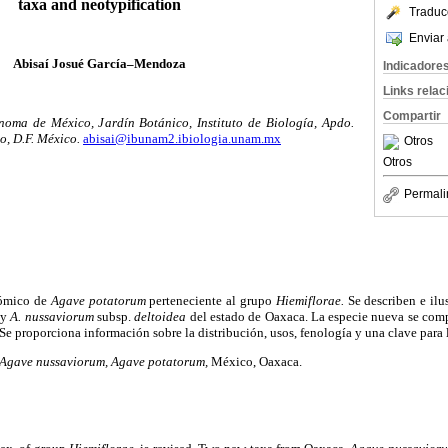
taxa and neotypification
Traduc
Enviar 
Abisaí Josué García–Mendoza
Indicadore
Links rela
Compartir
oma de México, Jardín Botánico, Instituto de Biología, Apdo.
o, D.F. México.
abisai@ibunam2.ibiologia.unam.mx
Otros
Otros
Permali
nómico de
Agave potatorum
perteneciente al grupo
Hiemiflorae.
Se describen e ilu
y
A. nussaviorum
subsp.
deltoidea
del estado de Oaxaca. La especie nueva se co
Se proporciona información sobre la distribución, usos, fenología y una clave para l
Agave nussaviorum, Agave potatorum,
México, Oaxaca.