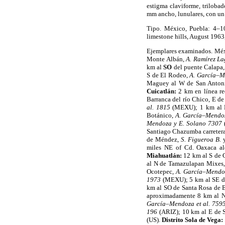
estigma claviforme, trilobad
mm ancho, lunulares, con un 
Tipo. México, Puebla: 4–1
limestone hills, August 1963
Ejemplares examinados. M
Monte Albán,
A. Ramírez La
km al
SO
del puente Calapa
S de El Rodeo,
A. García–M
Maguey al W de San Antoni
Cuicatlán:
2 km en línea r
Barranca del río Chico, E de
al. 1815
(MEXU); 1 km al N
Botánico,
A. García–Mend
Mendoza y E. Solano 7307
Santiago Chazumba carreter
de Méndez,
S. Figueroa B.
miles NE of Cd. Oaxaca al
Miahuatlán:
12 km al S de 
al N de Tamazulapan Mixes,
Ocotepec,
A. García–Mendo
1973
(MEXU); 5 km al SE de
km al SO de Santa Rosa de 
aproximadamente 8 km al N
García–Mendoza et al. 759
196
(ARIZ); 10 km al E de 
(US).
Distrito Sola de Vega: