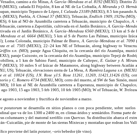
o Venados, camino a río Minas,
A. García–Mendoza et al. 8192
(MEXU). Distrito Zi
38
(MEXU); cañada El Frijolón, 8 km al NE de La Cofradía,
A. Miranda y O. Hern
oapan, municipio Tepanco de López,
I. Calzada 23189
(MEXU); 8.5 km pasando Az
n.
(MEXU); Puebla,
A. Chimal 37
(MEXU); Tehuacán,
Endlich 1909, 1929a
(MO); 
ES); 6 km al NO de Azumbilla carretera a Tehuacán, municipio de Chapulco,
A.
ehuacán, carretera a Zapotitlán, cultivada en el Jardín Botánico,
A. García–Mend
ltivada en el Jardín Botánico,
A. García–Mendoza 6560
(MEXU); 13 km al S de P
–Mendoza et al. 6664
(MEXU); 5 km al S de Puerto Las Palmas, municipio Izúc
; Loma Colorada, municipio Palmar de Bravo,
A. García–Mendoza et al. 7090
za et al. 7505
(MEXU); 22–24 km NE of Tehuacán, along highway to Veracru
riffits s.n.
(MO); paraje Agua Chiquita, en la cercanía del río Axamilpa, munic
XU); paraje Cuixosto, en la cercanía del río Axamilpa, municipio Tepeji de Rodr
billera, a 1 km de Sabino Farol, municipio de Caltepec,
E. Guízar y A. Mira
57
(MEXU); 10 miles S of Izúcar de Matamoros, along highway between Acatlán
U, US); Tehuacán, elevaciones sierra de La Mesa,
A. Ramírez Laguna s.n.
(MEXU)
se et al. 10024
(US);
J.N. Rose yJ.S. Rose 11261, 11269, 11421,11426
(US); ce
enorio y C. Romero 4734
(MEXU, MO); cerro del muerto, al SW de San Simón, muni
MO); 10 km al NE de Azumbilla carretera a Esperanza, municipio de Chapulco
 ago 1903, 15 ago 1903, 5 feb 1905, 10 feb 1905 (MO); W of Tehuacán,
W. Treleas
de agosto a noviembre y fructifica de noviembre a marzo.
ve potatorum
se desarrolla en sitios planos o con poca pendiente, sobre suelos
tudinal que va de los 1300 a 2400 m, en climas áridos y semiáridos. Forma parte de 
eas columnares y del matorral xerófilo con
Quercus.
Su distribución abarca el extr
acán–Cuicatlán, pie de monte de las sierras Mixtecas y montañas que rodean los Val
ífico proviene del latín
potator, –oris
bebedor (de vino).