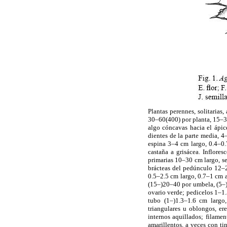
Plantas perennes, solitarias
30–60(400) por planta, 15–35
algo cóncavas hacia el ápic
dientes de la parte media, 4
espina 3–4 cm largo, 0.4–0.
castaña a grisácea. Inflores
primarias 10–30 cm largo, s
brácteas del pedúnculo 12–2
0.5–2.5 cm largo, 0.7–1 cm a
(15–)20–40 por umbela, (5–)5
ovario verde; pedicelos 1–1.
tubo (1–)1.3–1.6 cm largo,
triangulares u oblongos, er
internos aquillados; filamen
amarillentos, a veces con ti