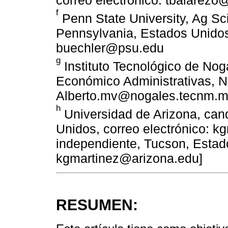
f
Penn State University, Ag Sci
Pennsylvania, Estados Unidos,
buechler@psu.edu
g
Instituto Tecnológico de No
Económico Administrativas, No
Alberto.mv@nogales.tecnm.
h
Universidad de Arizona, cand
Unidos, correo electrónico: k
independiente, Tucson, Estado
kgmartinez@arizona.edu]
RESUMEN: