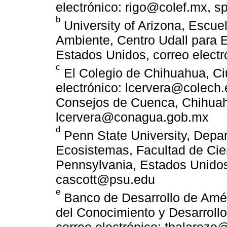
electrónico: rigo@colef.mx, 
b
University of Arizona, Escue
Ambiente, Centro Udall para E
Estados Unidos, correo elect
c
El Colegio de Chihuahua, Ci
electrónico: lcervera@colech
Consejos de Cuenca, Chihuahu
lcervera@conagua.gob.mx
d
Penn State University, Depa
Ecosistemas, Facultad de Cien
Pennsylvania, Estados Unidos,
cascott@psu.edu
e
Banco de Desarrollo de Améri
del Conocimiento y Desarrollo
correo electrónico: tbalarez