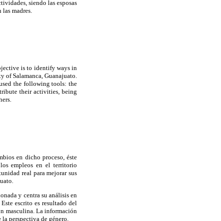
ctividades, siendo las esposas
 las madres.
jective is to identify ways in
ty of Salamanca, Guanajuato.
used the following tools: the
ibute their activities, being
hers.
mbios en dicho proceso, éste
os empleos en el territorio
tunidad real para mejorar sus
uato.
onada y centra su análisis en
Este escrito es resultado del
ón masculina. La información
 la perspectiva de género.