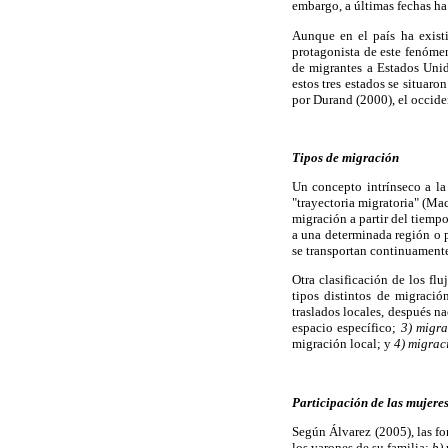
embargo, a últimas fechas h
Aunque en el país ha exist
protagonista de este fenóme
de migrantes a Estados Uni
estos tres estados se situar
por Durand (2000), el occiden
Tipos de migración
Un concepto intrínseco a la
"trayectoria migratoria" (Ma
migración a partir del tiemp
a una determinada región o pa
se transportan continuamente
Otra clasificación de los fl
tipos distintos de migració
traslados locales, después n
espacio específico;
3) migra
migración local; y
4) migrac
Participación de las mujere
Según Álvarez (2005), las fo
los varones de su familia;
b)