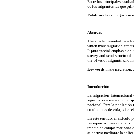
Entre los principales resulta
de los migrantes las que pri
Palabras clave:
migración ma
Abstract
The article presented here fo
which male migration affect
It puts special emphasis on 
survey and semi-structured i
the wives of migrants who ma
Keywords:
male migration, d
Introducción
La migración internacional 
sigue representando una op
nacional. Para la población 
condiciones de vida, tal es 
En este sentido, el artículo
las repercusiones que tal si
trabajo de campo realizado 
se obtuvo mediante la aplica