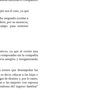
gún sea el caso, ya que
s ha asignado (cuidar a
ñero, por su ausencia,
campo para sostener
ticos, ya que al existir una
as temporadas sin la compañía
vos arreglos y reorganizando
s tienen que desempeñar las
es decir, educar a las hijas e
ar de destino y, por lo tanto,
ra a las mujeres con esposos
radoras del ingreso familiar"