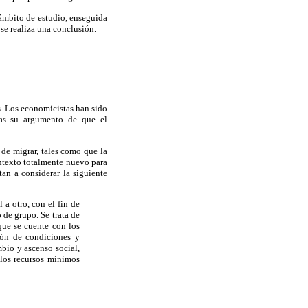
l ámbito de estudio, enseguida
se realiza una conclusión.
s. Los economicistas han sido
ias su argumento de que el
 de migrar, tales como que la
ntexto totalmente nuevo para
an a considerar la siguiente
 a otro, con el fin de
 de grupo. Se trata de
que se cuente con los
ión de condiciones y
mbio y ascenso social,
 los recursos mínimos