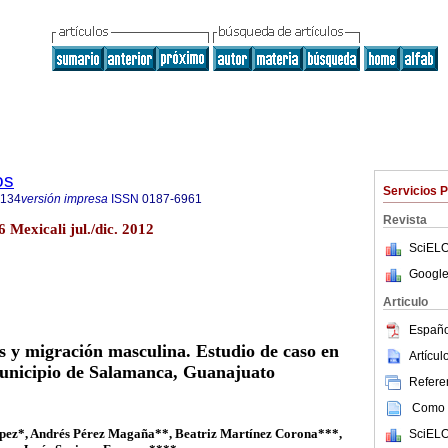
os
Servicios 
9134
versión impresa
ISSN
0187-6961
Revista
6 Mexicali jul./dic. 2012
SciELO
Google
Articulo
Españo
 y migración masculina. Estudio de caso en
Artícu
unicipio de Salamanca, Guanajuato
Referen
Como c
ópez*, Andrés Pérez Magaña**, Beatriz Martínez Corona***,
SciELO