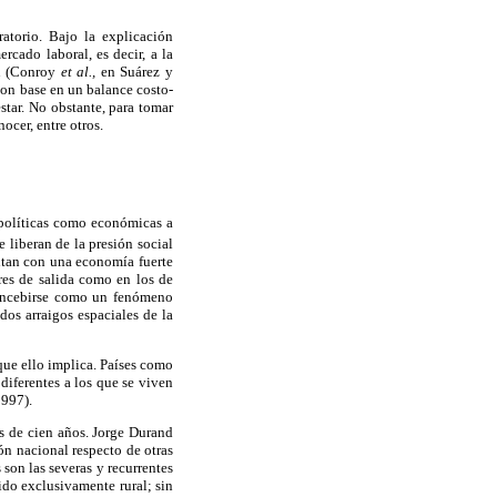
atorio. Bajo la explicación
rcado laboral, es decir, a la
ón (Conroy
et al.,
en Suárez y
con base en un balance costo-
star. No obstante, para tomar
ocer, entre otros.
 políticas como económicas a
liberan de la presión social
entan con una economía fuerte
ares de salida como en los de
concebirse como un fenómeno
dos arraigos espaciales de la
que ello implica. Países como
diferentes a los que se viven
1997).
s de cien años. Jorge Durand
ón nacional respecto de otras
son las severas y recurrentes
ido exclusivamente rural; sin