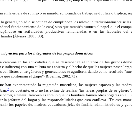
n en la espera de su hijo o su marido, su jornada de trabajo se duplica o triplica, se
or lo general, no sólo se ocupan de cumplir con los roles que tradicionalmente se le
tender el funcionamiento de la casa) sino que también asumen el papel que el compa
cupándose en actividades productivas remuneradas o en las laborales del 
familia (Álvarez, 2005:83).
 migración para los integrantes de los grupos domésticos
 cambios en las actividades que se desempeñan al interior de los grupos domés
ta e indirecta) con una cultura más abierta y el hecho de que las mujeres pasen larg
os conflictos entre géneros y generaciones se agudicen, dando como resultado "nue
ros que conforman el grupo" (Rivermar, 2002:73).
ue han experimentado la migración masculina, las mujeres esposas y las madre
2
aban;
no obstante, esto no las exime de realizar "las tareas propias de su género", 
 de comer, etcétera. También es común que los hombres formen otros hogares en el lug
ir la jefatura del hogar y las responsabilidades que esto conlleva. "De esta mane
umir los papeles de: madres, educadoras, jefas de familia, administradoras y gene