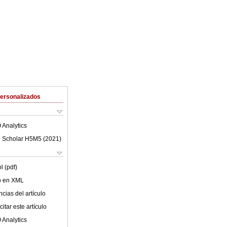
Personalizados
 Analytics
 Scholar H5M5 (
2021
)
l (pdf)
lo en XML
cias del artículo
itar este artículo
 Analytics