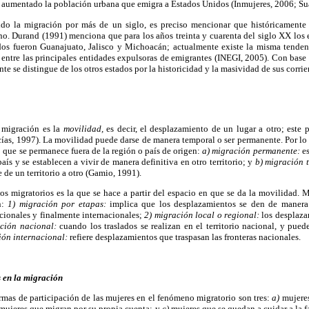
a aumentado la población urbana que emigra a Estados Unidos (Inmujeres, 2006; Su
ido la migración por más de un siglo, es preciso mencionar que históricamente 
no. Durand (1991) menciona que para los años treinta y cuarenta del siglo XX los
dos fueron Guanajuato, Jalisco y Michoacán; actualmente existe la misma tenden
on entre las principales entidades expulsoras de emigrantes (INEGI, 2005). Con bas
te se distingue de los otros estados por la historicidad y la masividad de sus corrie
 migración es la
movilidad,
es decir, el desplazamiento de un lugar a otro; este
cías, 1997). La movilidad puede darse de manera temporal o ser permanente. Por lo t
o que se permanece fuera de la región o país de origen:
a) migración permanente:
es
ís y se establecen a vivir de manera definitiva en otro territorio; y
b) migración 
 de un territorio a otro (Gamio, 1991).
ujos migratorios es la que se hace a partir del espacio en que se da la movilidad.
n:
1) migración por etapas:
implica que los desplazamientos se den de manera p
acionales y finalmente internacionales;
2) migración local o regional:
los desplaza
ción nacional:
cuando los traslados se realizan en el territorio nacional, y pue
ión internacional:
refiere desplazamientos que traspasan las fronteras nacionales.
s en la migración
rmas de participación de las mujeres en el fenómeno migratorio son tres:
a)
mujere
mujeres que migran por su propia cuenta; y
c)
mujeres que se quedan a cuidar a la 