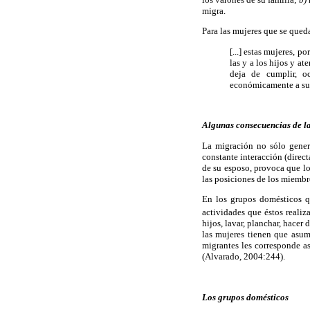
migra.
Para las mujeres que se queda
[...] estas mujeres, p
las y a los hijos y a
deja de cumplir, o
económicamente a su 
Algunas consecuencias de la
La migración no sólo genera
constante interacción (direc
de su esposo, provoca que l
las posiciones de los miemb
En los grupos domésticos q
actividades que éstos realiz
hijos, lavar, planchar, hacer
las mujeres tienen que asum
migrantes les corresponde as
(Alvarado, 2004:244).
Los grupos domésticos