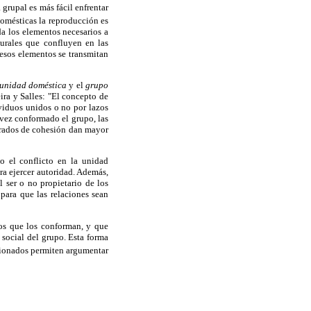
grupal es más fácil enfrentar
omésticas la reproducción es
da los elementos necesarios a
turales que confluyen en las
esos elementos se transmitan
unidad doméstica
y el
grupo
ira y Salles: "El concepto de
ividuos unidos o no por lazos
vez conformado el grupo, las
 grados de cohesión dan mayor
o el conflicto en la unidad
ra ejercer autoridad. Además,
 ser o no propietario de los
para que las relaciones sean
uos que los conforman, y que
 social del grupo. Esta forma
ionados permiten argumentar