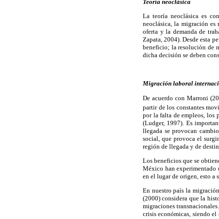
Teoría neoclásica
La teoría neoclásica es co
neoclásica, la migración es 
oferta y la demanda de trab
Zapata, 2004). Desde esta pe
beneficio; la resolución de 
dicha decisión se deben consi
Migración laboral internac
De acuerdo con Marroni (200
partir de los constantes mov
por la falta de empleos, los
(Ludger, 1997). Es important
llegada se provocan cambio
social, que provoca el surgi
región de llegada y de desti
Los beneficios que se obtien
México han experimentado una
en el lugar de origen, esto a
En nuestro país la migració
(2000) considera que la hist
migraciones transnacionales.
crisis económicas, siendo el