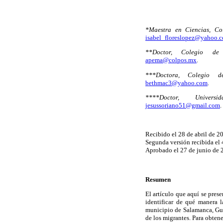
*Maestra en Ciencias, Co
isabel_floreslopez@yahoo.
**Doctor, Colegio de
apema@colpos.mx
.
***Doctora, Colegio d
bethmac3@yahoo.com
.
****Doctor, Univers
jesussoriano51@gmail.com
.
Recibido el 28 de abril de 2
Segunda versión recibida el
Aprobado el 27 de junio de 
Resumen
El artículo que aquí se prese
identificar de qué manera 
municipio de Salamanca, Guan
de los migrantes. Para obtene