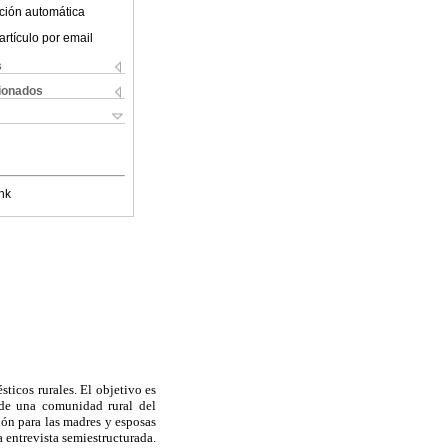
ción automática
artículo por email
s
cionados
nk
sticos rurales. El objetivo es
 de una comunidad rural del
ión para las madres y esposas
a entrevista semiestructurada.