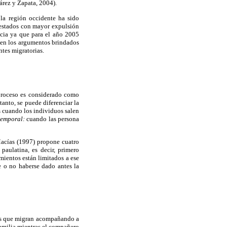
árez y Zapata, 2004).
la región occidente ha sido
 estados con mayor expulsión
cia ya que para el año 2005
e en los argumentos brindados
ntes migratorias.
 proceso es considerado como
anto, se puede diferenciar la
 cuando los individuos salen
temporal:
cuando las persona
 Macías (1997) propone cuatro
aulatina, es decir, primero
mientos están limitados a ese
de o no haberse dado antes la
s que migran acompañando a
familia mientras el compañero