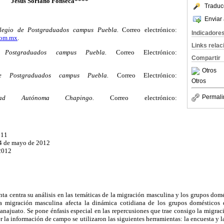
Jesús Soriano Fonseca****
Traduc
Enviar 
legio de Postgraduados campus Puebla.
Correo electrónico:
Indicadore
com.mx
.
Links rela
 Postgraduados campus Puebla.
Correo Electrónico:
Compartir
Otros
e Postgraduados campus Puebla.
Correo Electrónico:
Otros
Permali
idad Autónoma Chapingo.
Correo electrónico:
011
 4 de mayo de 2012
2012
nta centra su análisis en las temáticas de la migración masculina y los grupos domé
la migración masculina afecta la dinámica cotidiana de los grupos domésticos
ajuato. Se pone énfasis especial en las repercusiones que trae consigo la migrac
r la información de campo se utilizaron las siguientes herramientas: la encuesta y l