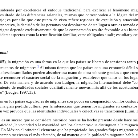
nsiderada por excelencia el enfoque tradicional para explicar el fenómeno migr
resultado de las diferencias salariales, mismas que corresponden a la lógica del me
ajo; es por ello que este punto de vista refiere regiones de expulsión y atracci
rspectiva, la decisión de las personas por desplazarse de un lugar a otro es tomada 
migrar depende exclusivamente de que la comparación resulte favorable a su biene
derar aspectos como la reunificación familiar, verse obligados a salir, estudiar y con
ional
5), la migración es una forma en la que los países se liberan de tensiones tanto
1
imientos de migrantes.
Al mismo tiempo que los países con una economía débil se 
 países desarrollados pueden absorber esa mano de obra sobrante gracias a que cu
e reconocer el carácter social de la migración y establecer que tanto en los lug
s. De esta manera y de acuerdo con Ludger, la migración internacional debe "
miento de realidades sociales cualitativamente nuevas, más allá de los acostumbra
no" (Ludger, 1997:33).
en en los países expulsores de migrantes son pocos en comparación con los costos 
 gran pérdida cultural por la interacción que tienen los migrantes en contextos 
 su vez provoca que las identidades individuales y colectivas se transformen (Luin, 
n es un suceso que se considera histórico pues se ha hecho presente desde hace má
oricidad, la vecindad y la masividad son los elementos que distinguen a la migraci
 En México el principal elemento que ha propiciado los grandes flujos migratorios 
 campo mexicano el más afectado, de tal manera que la población migrante había s