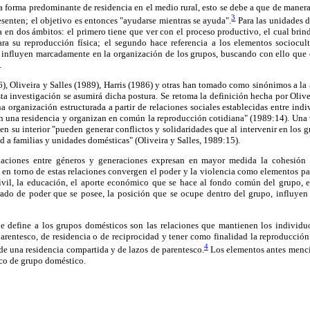
 forma predominante de residencia en el medio rural, esto se debe a que de manera 
3
esenten; el objetivo es entonces "ayudarse mientras se ayuda".
Para las unidades d
za en dos ámbitos: el primero tiene que ver con el proceso productivo, el cual brin
ara su reproducción física; el segundo hace referencia a los elementos sociocul
influyen marcadamente en la organización de los grupos, buscando con ello que 
.
, Oliveira y Salles (1989), Harris (1986) y otras han tomado como sinónimos a la
ta investigación se asumirá dicha postura. Se retoma la definición hecha por Olive
 organización estructurada a partir de relaciones sociales establecidas entre ind
n una residencia y organizan en común la reproducción cotidiana" (1989:14). Una 
en su interior "pueden generar conflictos y solidaridades que al intervenir en los
 a familias y unidades domésticas" (Oliveira y Salles, 1989:15).
aciones entre géneros y generaciones expresan en mayor medida la cohesión 
 en torno de estas relaciones convergen el poder y la violencia como elementos pa
vil, la educación, el aporte económico que se hace al fondo común del grupo, el
ado de poder que se posee, la posición que se ocupe dentro del grupo, influyen 
que define a los grupos domésticos son las relaciones que mantienen los individ
rentesco, de residencia o de reciprocidad y tener como finalidad la reproducción
4
de una residencia compartida y de lazos de parentesco.
Los elementos antes menc
co de grupo doméstico.