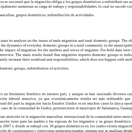
dos se encontró que la migración obliga a los grupos domésticos a redistribuir sus a
ncipalmente aumentan su carga de trabajo y responsabilidades, lo cual no sucede con
sculina, grupos domésticos, redistribución de actividades.
cuses its analysis on the issues of male migration and rural domestic groups. The ob
s the dynamics of everyday domestic groups in a rural community in the municipali
the impact of migration for the mothers and wives of migrants. For field data were 
nterview. The main results found that migration requires domestic groups to redistr
inly increase their workload and responsibilities, which does not happen with mot
omestic groups, redistribution of activities.
es un fenómeno histórico en nuestro país, y aunque se han suscitado diversos ca
ción laboral atractiva, ya que económicamente resulta ser más redituable que l
rural del país la migración hacia Estados Unidos es en muchos casos la única opor
el caso de la comunidad de Godoy, perteneciente al municipio de Salamanca, Guanaj
 pone atención en la migración masculina internacional de la comunidad antes menci
tuación tiene para las madres y las esposas de los migrantes y su grupo doméstico. 
en 2007 y donde se trabajó con 30 grupos domésticos en los cuales existía migraci
ción de cuestionarios y entrevistas semiestructuradas, mismas que se analizan desde