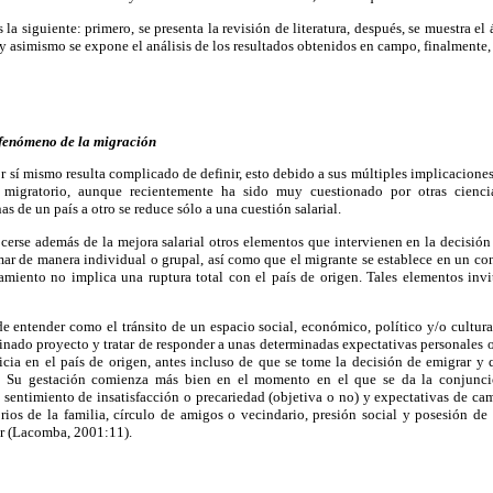
s la siguiente: primero, se presenta la revisión de literatura, después, se muestra e
 asimismo se expone el análisis de los resultados obtenidos en campo, finalmente, 
 fenómeno de la migración
r sí mismo resulta complicado de definir, esto debido a sus múltiples implicacione
o migratorio, aunque recientemente ha sido muy cuestionado por otras cienc
s de un país a otro se reduce sólo a una cuestión salarial.
cerse además de la mejora salarial otros elementos que intervienen en la decisión
ar de manera individual o grupal, así como que el migrante se establece en un co
amiento no implica una ruptura total con el país de origen. Tales elementos invit
 entender como el tránsito de un espacio social, económico, político y/o cultural
inado proyecto y tratar de responder a unas determinadas expectativas personales o
icia en el país de origen, antes incluso de que se tome la decisión de emigrar y 
. Su gestación comienza más bien en el momento en el que se da la conjunc
 sentimiento de insatisfacción o precariedad (objetiva o no) y expectativas de ca
rios de la familia, círculo de amigos o vecindario, presión social y posesión de
ar (Lacomba, 2001:11).