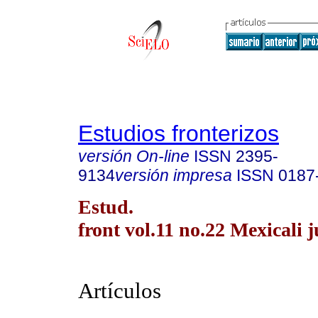
Estudios fronterizos
versión On-line
ISSN
2395-
9134
versión impresa
ISSN
0187
Estud.
front vol.11 no.22 Mexicali j
Artículos