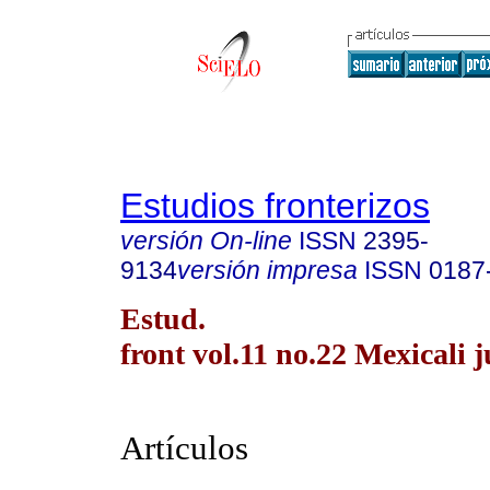
Estudios fronterizos
versión On-line
ISSN
2395-
9134
versión impresa
ISSN
0187
Estud.
front vol.11 no.22 Mexicali j
Artículos