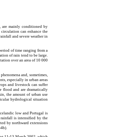
e, are mainly conditioned by
l circulation can enhance the
ainfall and severe weather in
 period of time ranging from a
tion of rain tend to be large.
tation over an area of 10 000
ic phenomena and, sometimes,
ts, especially in urban areas
ops and livestock can suffer
se flood and are dramatically
asin, the amount of urban use
icular hydrological situation
Icelandic low and Portugal is
ainfall is intensified by the
ected by northward extensions
54b).
uring 11-13 March 2002, which