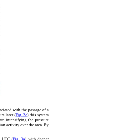
ociated with the passage of a
rs later (
Fig. 2c
) this system
re intensifying the pressure
ion activity over the area. By
00 UTC (
Fig. 3a
), with deeper