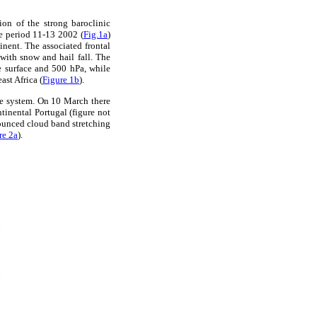
ion of the strong baroclinic
he period 11-13 2002 (
Fig.1a
)
nent. The associated frontal
 with snow and hail fall. The
he surface and 500 hPa, while
ast Africa (
Figure 1b
).
he system. On 10 March there
tinental Portugal (figure not
nounced cloud band stretching
re 2a
).