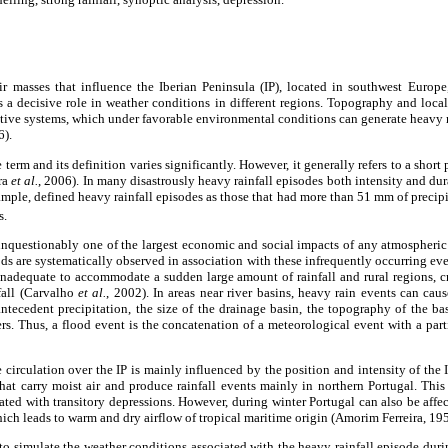
r masses that influence the Iberian Peninsula (IP), located in southwest Europ
 a decisive role in weather conditions in different regions. Topography and loca
tive systems, which under favorable environmental conditions can generate heavy r
).
e term and its definition varies significantly. However, it generally refers to a short
ra
et al.
, 2006). In many disastrously heavy rainfall episodes both intensity and dura
ample, defined heavy rainfall episodes as those that had more than 51 mm of precipi
s.
 unquestionably one of the largest economic and social impacts of any atmospher
ds are systematically observed in association with these infrequently occurring even
nadequate to accommodate a sudden large amount of rainfall and rural regions, cr
fall (Carvalho
et al.
, 2002). In areas near river basins, heavy rain events can cau
antecedent precipitation, the size of the drainage basin, the topography of the b
s. Thus, a flood event is the concatenation of a meteorological event with a part
e circulation over the IP is mainly influenced by the position and intensity of the 
hat carry moist air and produce rainfall events mainly in northern Portugal. This r
iated with transitory depressions. However, during winter Portugal can also be aff
hich leads to warm and dry airflow of tropical maritime origin (Amorim Ferreira, 19
 to simulate the weather conditions associated with the heavy rainfall episode d