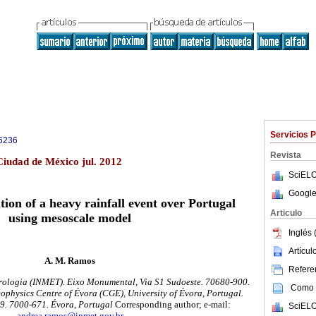
Servicios 
6236
Revista
Ciudad de México jul. 2012
SciELO
Google
ion of a heavy rainfall event over Portugal
Articulo
using mesoscale model
Inglés 
Artícu
A. M. Ramos
Referen
orologia (INMET). Eixo Monumental, Via S1 Sudoeste. 70680-900.
Como c
eophysics Centre of Évora (CGE), University of Évora, Portugal.
9. 7000-671. Évora, Portugal
Corresponding author; e-mail:
SciELO
andrea.ramos@inmet.gov.br