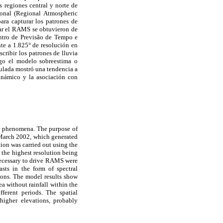
 regiones central y norte de
ional (Regional Atmospheric
a capturar los patrones de
utar el RAMS se obtuvieron de
entro de Previsão de Tempo e
te a 1.825° de resolución en
cribir los patrones de lluvia
rgo el modelo sobreestima o
mulada mostró una tendencia a
dinámico y la asociación con
ic phenomena. The purpose of
3 March 2002, which generated
tion was carried out using the
the highest resolution being
 necessary to drive RAMS were
sts in the form of spectral
tions. The model results show
a without rainfall within the
ferent periods. The spatial
higher elevations, probably