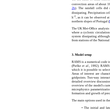
convection areas of about 
2b
). The rainfall cells d
dissipating. Precipitation c
-1
h
, as it can be observed 
northern slopes of Portugal (
The UK Met-Office analysis 
where a cyclonic circulatio
system dissipating although 
from stations of the National
3. Model setup
RAMS is a numerical code ini
(Pielke
et al.,
1992). RAMS is
which it is possible to sele
Areas of interest are chara
gridpoints. Two-way interac
detailed overview discussio
overview of the model's cur
microphysics parametrizati
formation and growth of preci
The main options used in the
• The initial and l