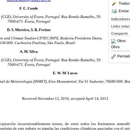
Traduc
F. C. Conde
Enviar 
 (CGE), University of Évora, Portugal. Rua Romão Ramalho,
59.
Indicadore
7000-671. Évora, Portugal
Links rela
D. S. Moreira, S. R. Freitas
Compartir
ion and Climate Studies-CPTEC/INPE, Rodovia Presidente Dutra,
Otros
630-000. Cachoeira Paulista, São Paulo, Brazil
Otros
A. M. Silva
Permali
 (CGE), University of Évora, Portugal. Rua Romão Ramalho,
59.
7000-671. Évora, Portugal
E. W. M. Lucas
onal de Meteorologia (INMET), Eixo Monumental, Via S1 Sudoeste, 70680-900. Bras
Received November 12, 2010; accepted April 14, 2012
cipitación incuestionablemente tienen, de entre todos los fenómenos atmosfé
opósito de este trabajo es simular las condiciones climáticas asociadas con el epi