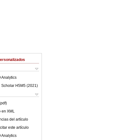
Personalizados
 Analytics
 Scholar H5M5 (
2021
)
(pdf)
lo en XML
cias del artículo
itar este artículo
 Analytics