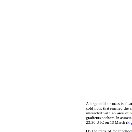
A large cold air mass is cle
cold front that reached the 
interacted with an area of 
gradients onshore. In associa
23:30 UTC on 13 March (
Fi
On the track of radar echo