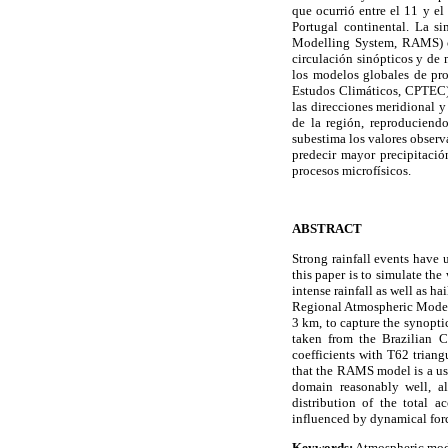
que ocurrió entre el 11 y e
Portugal continental. La s
Modelling System, RAMS) c
circulación sinópticos y de 
los modelos globales de pro
Estudos Climáticos, CPTEC) 
las direcciones meridional y
de la región, reproduciend
subestima los valores observ
predecir mayor precipitació
procesos microfísicos.
ABSTRACT
Strong rainfall events have
this paper is to simulate th
intense rainfall as well as h
Regional Atmospheric Modeli
3 km, to capture the synopti
taken from the Brazilian C
coefficients with T62 triang
that the RAMS model is a use
domain reasonably well, al
distribution of the total 
influenced by dynamical for
Keywords:
Atmospheric model