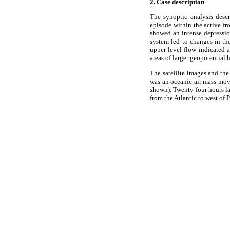
2. Case description
The synoptic analysis descr
episode within the active fr
showed an intense depressio
system led to changes in the
upper-level flow indicated a
areas of larger geopotential
The satellite images and th
was an oceanic air mass movi
shown). Twenty-four hours la
from the Atlantic to west of 