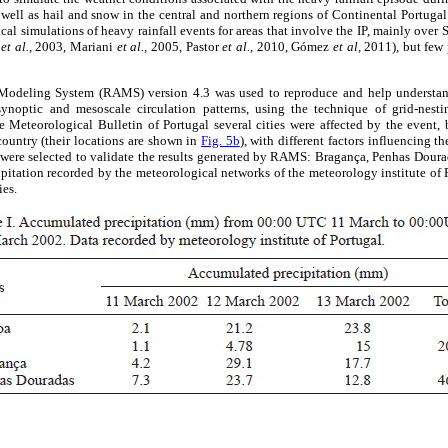
s well as hail and snow in the central and northern regions of Continental Portugal
ical simulations of heavy rainfall events for areas that involve the IP, mainly over
o
et al.,
2003, Mariani
et al.,
2005, Pastor
et al.,
2010, Gómez
et al,
2011), but few 
Modeling System (RAMS) version 4.3 was used to reproduce and help understan
synoptic and mesoscale circulation patterns, using the technique of grid-nesti
e Meteorological Bulletin of Portugal several cities were affected by the event, bu
country (their locations are shown in
Fig. 5b
), with different factors influencing t
, were selected to validate the results generated by RAMS: Bragança, Penhas Dour
pitation recorded by the meteorological networks of the meteorology institute of
ies.