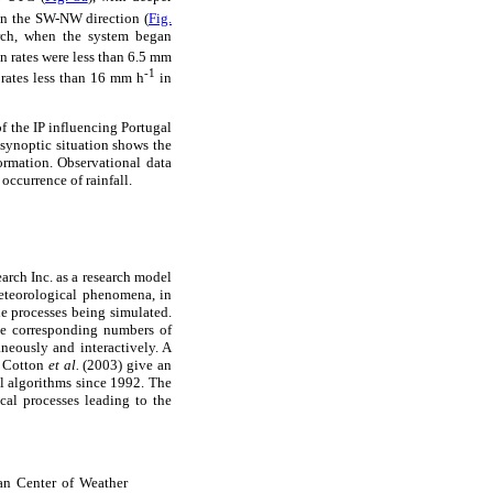
 in the SW-NW direction (
Fig.
rch, when the system began
on rates were less than 6.5 mm
-1
 rates less than 16 mm h
in
of the IP influencing Portugal
 synoptic situation shows the
formation. Observational data
occurrence of rainfall.
arch Inc. as a research model
eteorological phenomena, in
he processes being simulated.
the corresponding numbers of
neously and interactively. A
 Cotton
et al.
(2003) give an
l algorithms since 1992. The
cal processes leading to the
an Center of Weather