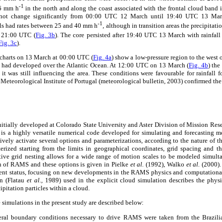
-1
16 mm h
in the north and along the coast associated with the frontal cloud band
id not change significantly from 00:00 UTC 12 March until 19:40 UTC 13 Ma
-1
ells had rates between 25 and 40 mm h
, although in transition areas the precipitati
at 21:00 UTC (
Fig. 3b
). The core persisted after 19:40 UTC 13 March with rainfall
Fig. 3c
).
charts on 13 March at 00:00 UTC (
Fig. 4a
) show a low-pressure region to the west 
n had developed over the Atlantic Ocean. At 12:00 UTC on 13 March (
Fig. 4b
) the
it was still influencing the area. These conditions were favourable for rainfall 
 Meteorological Institute of Portugal (meteorological bulletin, 2003) confirmed the 
tially developed at Colorado State University and Aster Division of Mission Rese
 a highly versatile numerical code developed for simulating and forecasting m
ctively activate several options and parameterizations, according to the nature of t
cterized starting from the limits in geographical coordinates, grid spacing and 
tive grid nesting allows for a wide range of motion scales to be modeled simulta
n of RAMS and these options is given in Pielke
et al.
(1992), Walko
et al.
(2000).
rent status, focusing on new developments in the RAMS physics and computationa
on (Flatau
et al.,
1989) used in the explicit cloud simulation describes the physi
pitation particles within a cloud.
 simulations in the present study are described below:
ateral boundary conditions necessary to drive RAMS were taken from the Brazili