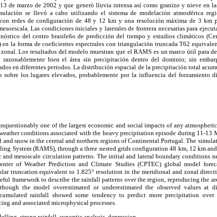
l 13 de marzo de 2002 y que generó lluvia intensa así como granizo y nieve en las
imulación se llevó a cabo utilizando el sistema de modelación atmosférica reg
on redes de configuración de 48 y 12 km y una resolución máxima de 3 km par
mesoescala. Las condiciones iniciales y laterales de frontera necesarias para ejec
nóstico del centro brasileño de predicción del tiempo y estudios climáticos (C
en la forma de coeficientes espectrales con triangulación truncada T62 equivalen
 zonal. Los resultados del modelo muestran que el RAMS es un marco útil para des
o razonablemente bien el área sin precipitación dentro del dominio; sin emba
ados en diferentes periodos. La distribución espacial de la precipitación total acu
n sobre los lugares elevados, probablemente por la influencia del forzamiento 
 unquestionably one of the largest economic and social impacts of any atmospher
e weather conditions associated with the heavy precipitation episode during 11-1
ail and snow in the central and northern regions of Continental Portugal. The simula
ng System (RAMS), through a three nested grids configuration 48 km, 12 km and 
c and mesoscale circulation patterns. The initial and lateral boundary conditions
enter of Weather Prediction and Climate Studies (CPTEC) global model foreca
ular truncation equivalent to 1.825° resolution in the meridional and zonal direc
ful framework to describe the rainfall patterns over the region, reproducing the are
though the model overestimated or underestimated the observed values at dif
accumulated rainfall showed some tendency to predict more precipitation over 
cing and associated microphysical processes.
ling, strong rainfall, synoptic analysis, depression.