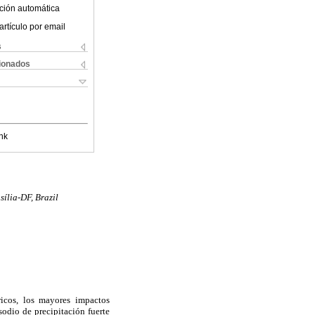
ción automática
artículo por email
s
cionados
nk
ília-DF, Brazil
ricos, los mayores impactos
sodio de precipitación fuerte