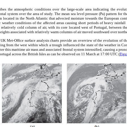
ibes the atmospheric conditions over the large-scale area indicating the evolut
ontal system over the area of study. The mean sea level pressure (Pa) pattern for t
n located in the North Atlantic that advected moisture towards the European conti
 weather conditions of the affected areas causing short periods of heavy rainfall
 relatively cold column of air, with its core located west of Portugal, between t
 heights associated with relatively warm columns of air moved southward over northe
e UK Met-Office surface analysis charts provide an overview of the evolution of t
ng from the west within which a trough influenced the state of the weather in Con
ter this maritime air mass and associated frontal system intensified, causing a pro
Portugal across the British Isles as can be observed on 11 March at 17:00 UTC (
Figu