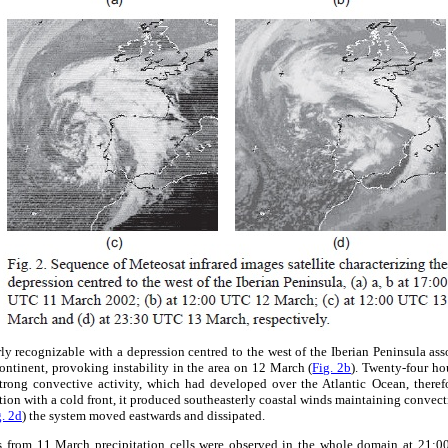
arly recognizable with a depression centred to the west of the Iberian Peninsula ass
continent, provoking instability in the area on 12 March (
Fig. 2b
). Twenty-four hou
strong convective activity, which had developed over the Atlantic Ocean, therefo
tion with a cold front, it produced southeasterly coastal winds maintaining convect
g. 2d
) the system moved eastwards and dissipated.
es from 11 March precipitation cells were observed in the whole domain at 21: