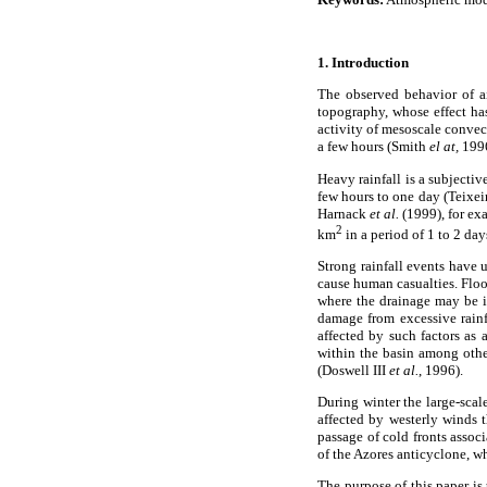
1. Introduction
The observed behavior of ai
topography, whose effect has
activity of mesoscale convec
a few hours (Smith
el at,
1996
Heavy rainfall is a subjectiv
few hours to one day (Teixei
Harnack
et al.
(1999), for ex
2
km
in a period of 1 to 2 day
Strong rainfall events have
cause human casualties. Floo
where the drainage may be i
damage from excessive rain
affected by such factors as 
within the basin among other
(Doswell III
et al.
, 1996).
During winter the large-scal
affected by westerly winds t
passage of cold fronts assoc
of the Azores anticyclone, w
The purpose of this paper is