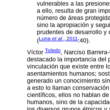
vulnerables a las presion
a ello, resulta de gran imp
número de áreas protegida
sino la apropiación y segu
prudentes de desarrollo y 
Luna
et al
., 2011
(
:40).
Toledo
Víctor
, Narciso Barrera
destacado la importancia del p
vinculación que existe entre 
asentamientos humanos; sosti
generado un conocimiento sing
a esto lo llaman conservación i
científicos, ellos no hablan d
humanos, sino de la capacida
los diversos grupos étnicos y