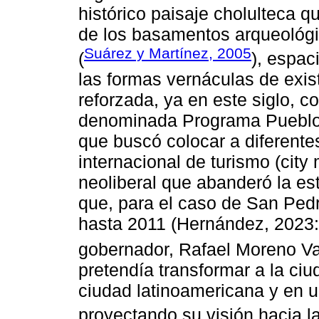
histórico paisaje cholulteca 
de los basamentos arqueológ
Suárez y Martínez, 2005
(
), espac
las formas vernáculas de exist
reforzada, ya en este siglo, c
denominada Programa Pueblos
que buscó colocar a diferentes
internacional de turismo (city
neoliberal que abanderó la e
que, para el caso de San Ped
hasta 2011 (Hernández, 2023:
gobernador, Rafael Moreno Val
pretendía transformar a la ci
ciudad latinoamericana y en u
proyectando su visión hacia la