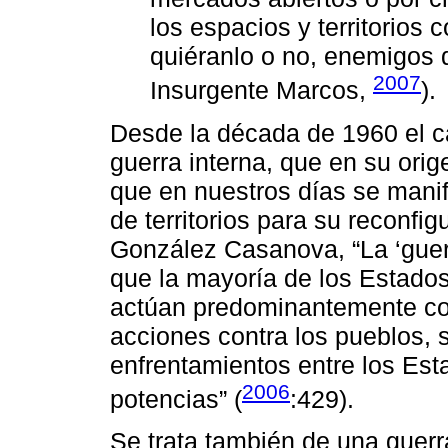
los espacios y territorios 
quiéranlo o no, enemigos 
2007
Insurgente Marcos,
).
Desde la década de 1960 el ca
guerra interna, que en su ori
que en nuestros días se mani
de territorios para su reconfi
González Casanova, “La ‘guerr
que la mayoría de los Estado
actúan predominantemente co
acciones contra los pueblos, s
enfrentamientos entre los Est
2006
potencias” (
:429).
Se trata también de una guerr