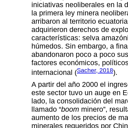
iniciativas neoliberales en l
la primera ley minera neolibe
arribaron al territorio ecuato
adquirieron derechos de explor
características: selva amazó
húmedos. Sin embargo, a fina
abandonaron poco a poco sus 
factores económicos, políticos
Sacher, 2018
internacional (
).
A partir del año 2000 el ingre
este sector tuvo un auge en E
lado, la consolidación del mar
llamado “
boom
minero”, resul
aumento de los precios de mat
minerales requeridos por Chin