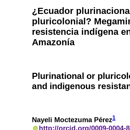
¿
Ecuador plurinaciona
pluricolonial? Megamin
resistencia indígena en
Amazonía
Plurinational or pluric
and indigenous resista
1
Nayeli Moctezuma Pérez
http://orcid.org/0009-0004-