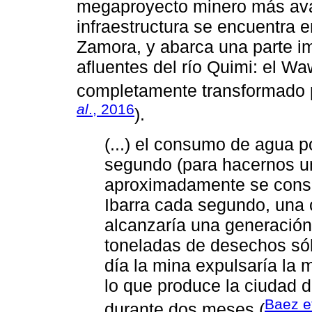
megaproyecto minero más ava
infraestructura se encuentra e
Zamora, y abarca una parte i
afluentes del río Quimi: el W
completamente transformado p
al
., 2016
).
(...) el consumo de agua p
segundo (para hacernos un
aproximadamente se cons
Ibarra cada segundo, una 
alcanzaría una generació
toneladas de desechos sól
día la mina expulsaría la
lo que produce la ciudad 
Baez et
durante dos meses (