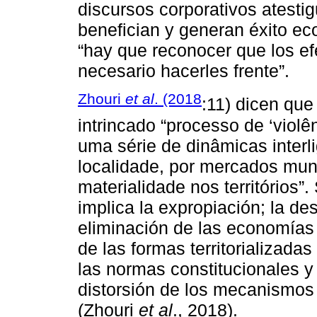
discursos corporativos atestig
benefician y generan éxito e
“hay que reconocer que los efe
necesario hacerles frente”.
Zhouri
et al
. (2018
:11) dicen qu
intrincado “processo de ‘viol
uma série de dinâmicas interl
localidade, por mercados mu
materialidade nos territórios”
implica la expropiación; la de
eliminación de las economías l
de las formas territorializadas 
las normas constitucionales y 
distorsión de los mecanismos d
(Zhouri
et al
., 2018).