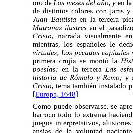
oro de
Los meses del año, y
en l
de distintos colores con jaras y
Juan Bautista
en la tercera pie
Matronas ilustres
en el pasadiz
Cristo,
narrada visualmente en
mientras, los españoles le de
virtudes, Los pecados capitales
primera crujía se montó la
His
poesías;
en la tercera
Las esf
historia de Rómulo y Remo; y
Cristo,
tema también instalado p
[Europa, 1648]
Como puede observarse, se aprec
barroco todo lo extrema haciend
juegos interpretativos, alusiones
ansias de la voluntad naciente