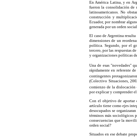
En América Latina, y en Arge
fueron la consolidación de 
latinoamericanos. No obstan
construcción y multiplicac
Ecuador, por nombrar algunos
generada por un orden social
El caso de Argentina resulta 
dimensiones de un reordena
política. Segundo, por el g
tercero, por las respuestas d
y organizaciones políticas d
Una de esas "novedades" que
rápidamente en referente de
contingentes protagonizaron
(Colectivo Situaciones, 200
comienzo de la dislocación 
por explicar y comprender el 
Con el objetivo de aportar 
artículo tiene como ejes int
desocupados se organizaran y
términos más sociológicos p
consecuencias que la moviliz
orden social?
Situados en ese debate propo