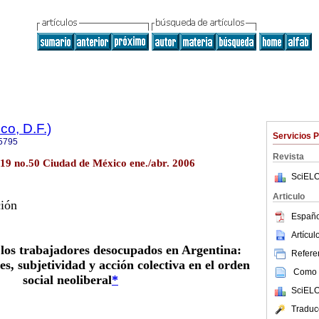
o, D.F.)
Servicios 
5795
Revista
19 no.50 Ciudad de México ene./abr. 2006
SciELO
Articulo
ción
Españo
Artícu
los trabajadores desocupados en Argentina:
Referen
s, subjetividad y acción colectiva en el orden
Como c
social neoliberal
*
SciELO
Traduc