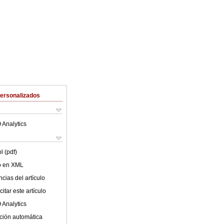
Personalizados
 Analytics
l (pdf)
lo en XML
cias del artículo
itar este artículo
 Analytics
ción automática