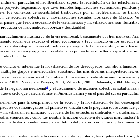
ntina en particular, el neoliberalismo supuso la redefinición de las relaciones 
un proyecto hegemónico que tuvo terribles implicaciones económicas, políticas y
te, los contextos de sociabilidad trastrocados por el neoliberalismo se trans
ión de acciones colectivas y movilizaciones sociales. Los casos de México, Ven
 países que fueron escenario de levantamientos y movilizaciones, son ilustrativo
 productor de marginalidad, pobreza y desigualdad.
particularmente ilustrativo de la era neoliberal, básicamente por tres motivos. Pri
miento social que excedió el plano económico y tuvo impacto en los espacios si
rado de desintegración social, pobreza y desigualdad que contribuyeron a hacer 
e acción colectiva y organización elaboradas por sectores subalternos que atrajeron
e todo el mundo.
 concitó el interés fue la movilización de los desocupados. Los ahora famosos 
 múltiples grupos e intelectuales, suscitando las más diversas interpretaciones, 
 acciones colectivas en el Conurbano Bonaerense, donde alcanzaron masividad y c
2a y 2002b; Svampa y Pereyra, 2003; Zibecchi, 2003; Delamata, 2004; Flores, 20
3
de la hegemonía neoliberal
y el crecimiento de acciones colectivas subalternas,
nuevo ciclo que parecía abrirse en América Latina y en el país del sur en particular.
elementos para la comprensión de la acción y la movilización de los desocupad
egradores dos interrogantes. El primero se vincula con la pregunta sobre cómo fue 
 movilizaran, en principio, por fuera de las estructuras sindicales y partidarias. 
odría enunciarse: ¿cómo fue posible la acción colectiva de grupos marginados? El 
ación de desocupados tiene para el futuro del país, esto es: ¿qué implicaciones ti
nemos un enfoque sobre la construcción de la protesta, los sujetos colectivos y la