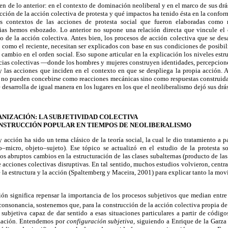
en de lo anterior: en el contexto de dominación neoliberal y en el marco de sus drá
cción de la acción colectiva de protesta y qué impactos ha tenido ésta en la confor
os contextos de las acciones de protesta social que fueron elaboradas como
cias hemos esbozado. Lo anterior no supone una relación directa que vincule el 
 de la acción colectiva. Antes bien, los procesos de acción colectiva que se des
 como el reciente, necesitan ser explicados con base en sus condiciones de posibil
 cambio en el orden social. Eso supone articular en la explicación los niveles estru
ncias colectivas —donde los hombres y mujeres construyen identidades, percepcione
 las acciones que inciden en el contexto en que se despliega la propia acción. A
 no pueden concebirse como reacciones mecánicas sino como respuestas construidas
esarrolla de igual manera en los lugares en los que el neoliberalismo dejó sus drás
ANIZACIÓN: LA SUBJETIVIDAD COLECTIVA
ONSTRUCCIÓN POPULAR EN TIEMPOS DE NEOLIBERALISMO
y acción ha sido un tema clásico de la teoría social, la cual le dio tratamiento a p
–micro, objeto–sujeto). Ese tópico se actualizó en el estudio de la protesta soc
os abruptos cambios en la estructuración de las clases subalternas (producto de las
e acciones colectivas disruptivas. En tal sentido, muchos estudios volvieron, centra
e la estructura y la acción (Spaltemberg y Maceira, 2001) para explicar tanto la mov
ión significa repensar la importancia de los procesos subjetivos que median entre l
onsonancia, sostenemos que, para la construcción de la acción colectiva propia de
subjetiva capaz de dar sentido a esas situaciones particulares a partir de código
ización. Entendemos por
configuración subjetiva,
siguiendo a Enrique de la Garza 