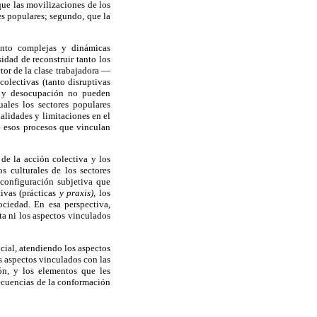
que las movilizaciones de los
es populares; segundo, que la
anto complejas y dinámicas
idad de reconstruir tanto los
tor de la clase trabajadora —
olectivas (tanto disruptivas
za y desocupación no pueden
uales los sectores populares
alidades y limitaciones en el
e esos procesos que vinculan
de la acción colectiva y los
os culturales de los sectores
 configuración subjetiva que
ivas (prácticas
y praxis),
los
ciedad. En esa perspectiva,
ta ni los aspectos vinculados
ocial, atendiendo los aspectos
 aspectos vinculados con las
ón, y los elementos que les
secuencias de la conformación