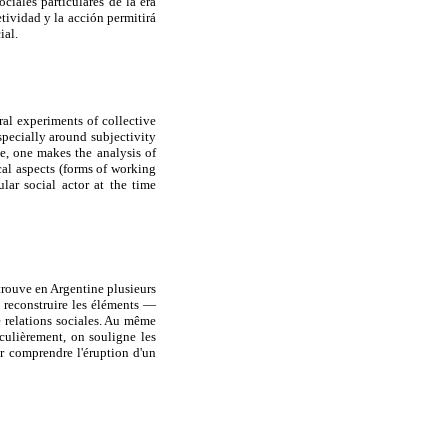
ciales particulares de la era
etividad y la acción permitirá
ial.
ral experiments of collective
pecially around subjectivity
e, one makes the analysis of
cal aspects (forms of working
ular social actor at the time
trouve en Argentine plusieurs
 reconstruire les éléments —
 relations sociales. Au même
culièrement, on souligne les
our comprendre l'éruption d'un