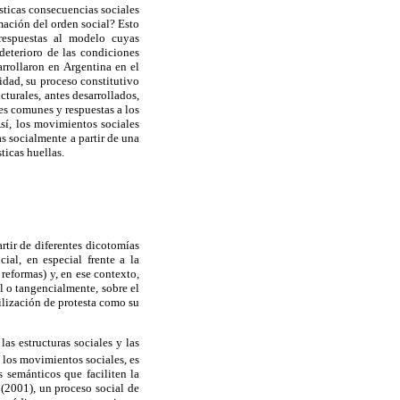
sticas consecuencias sociales
mación del orden social? Esto
 respuestas al modelo cuyas
deterioro de las condiciones
arrollaron en Argentina en el
idad, su proceso constitutivo
cturales, antes desarrollados,
s comunes y respuestas a los
sí, los movimientos sociales
 socialmente a partir de una
ticas huellas.
artir de diferentes dicotomías
ial, en especial frente a la
 reformas) y, en ese contexto,
l o tangencialmente, sobre el
ilización de protesta como su
as estructuras sociales y las
 los movimientos sociales, es
s semánticos que faciliten la
(2001), un proceso social de