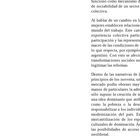
funcionó como mecanismo de d
de sociabilidad de un sector
colectiva.
Al hablar de un cambio en l
mujeres establecen relaciones
mundo del trabajo. Este cam
experiencia colectiva partic
participación y las represent
macro de las condiciones de 
lo que respecta, por ejemplo
argentino. Con esto se afect
transformaciones sociales n
legitimar las reformas.
Dentro de las narrativas de 
principios de los noventa, u
mercado podía obtener mayor
manos de particulares la adm
sólo supuso la creación de m
una idea dominante que atrib
como la pobreza o la deso
responsabilizar a los indivi
modernización del país. Es
mercantilización de los es
culturales de dominación. As
las posibilidades de acceso
neoliberal.