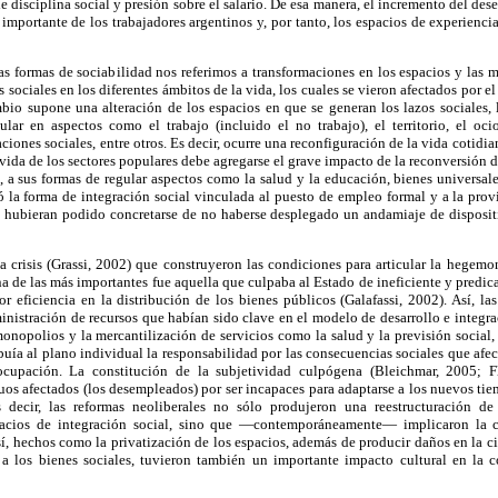
isciplina social y presión sobre el salario. De esa manera, el incremento del des
 importante de los trabajadores argentinos y, por tanto, los espacios de experienci
as formas de sociabilidad nos referimos a transformaciones en los espacios y las 
 sociales en los diferentes ámbitos de la vida, los cuales se vieron afectados por 
bio supone una alteración de los espacios en que se generan los lazos sociales,
ular en aspectos como el trabajo (incluido el no trabajo), el territorio, el oci
aciones sociales, entre otros. Es decir, ocurre una reconfiguración de la vida cotidia
vida de los sectores populares debe agregarse el grave impacto de la reconversión d
, a sus formas de regular aspectos como la salud y la educación, bienes universal
ó la forma de integración social vinculada al puesto de empleo formal y a la prov
o hubieran podido concretarse de no haberse desplegado un andamiaje de dispositi
la crisis (Grassi, 2002) que construyeron las condiciones para articular la hegemo
na de las más importantes fue aquella que culpaba al Estado de ineficiente y predic
 eficiencia en la distribución de los bienes públicos (Galafassi, 2002). Así, las
inistración de recursos que habían sido clave en el modelo de desarrollo e integra
onopolios y la mercantilización de servicios como la salud y la previsión social,
uía al plano individual la responsabilidad por las consecuencias sociales que afec
cupación. La constitución de la subjetividad culpógena (Bleichmar, 2005; Fl
duos afectados (los desempleados) por ser incapaces para adaptarse a los nuevos tie
 decir, las reformas neoliberales no sólo produjeron una reestructuración de 
pacios de integración social, sino que —contemporáneamente— implicaron la c
í, hechos como la privatización de los espacios, además de producir daños en la c
 a los bienes sociales, tuvieron también un importante impacto cultural en la 