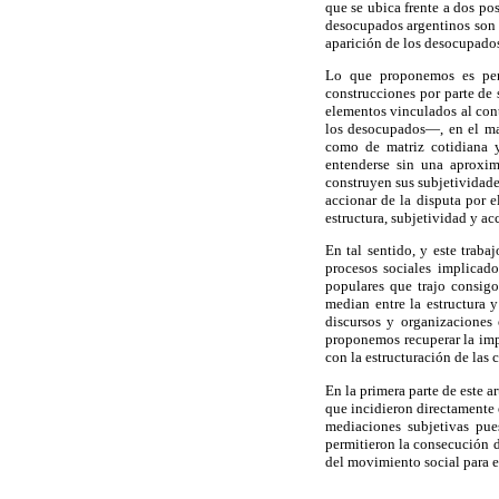
que se ubica frente a dos po
desocupados argentinos son r
aparición de los desocupado
Lo que proponemos es pens
construcciones por parte de 
elementos vinculados al cont
los desocupados—, en el mar
como de matriz cotidiana y
entenderse sin una aproxima
construyen sus subjetividade
accionar de la disputa por 
estructura, subjetividad y ac
En tal sentido, y este trab
procesos sociales implicad
populares que trajo consig
median entre la estructura 
discursos y organizaciones
proponemos recuperar la impo
con la estructuración de las c
En la primera parte de este a
que incidieron directamente
mediaciones subjetivas pue
permitieron la consecución d
del movimiento social para e