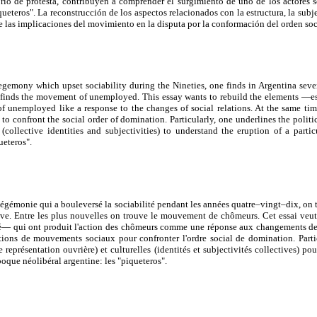
rio de protesta, contribuyen a comprender el surgimiento de uno de los actores so
queteros". La reconstrucción de los aspectos relacionados con la estructura, la subj
 las implicaciones del movimiento en la disputa por la conformación del orden soc
hegemony which upset sociability during the Nineties, one finds in Argentina seve
finds the movement of unemployed. This essay wants to rebuild the elements —es
f unemployed like a response to the changes of social relations. At the same tim
to confront the social order of domination. Particularly, one underlines the politi
 (collective identities and subjectivities) to understand the eruption of a partic
ueteros".
hégémonie qui a bouleversé la sociabilité pendant les années quatre–vingt–dix, on 
tive. Entre les plus nouvelles on trouve le mouvement de chômeurs. Cet essai veut
ité— qui ont produit l'action des chômeurs comme une réponse aux changements de
actions de mouvements sociaux pour confronter l'ordre social de domination. Parti
 représentation ouvrière) et culturelles (identités et subjectivités collectives) p
époque néolibéral argentine: les "piqueteros".