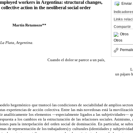
ployed workers in Argentina: structural changes,
Enviar 
 collective action in the neoliberal social order
Indicadore
Links rela
Martín Retamozo**
Compartir
Otros
Otros
La Plata, Argentina.
Permali
Cuando el dolor se parece a un país,
L
un pájaro 
 modelo hegemónico que trastocó las condiciones de sociabilidad de amplios sector
ntas experiencias de acción colectiva. Entre las más novedosas está la movilizac
ruir analíticamente los elementos —especialmente ligados a las subjetividades— qu
puesta a los cambios en la estructuración de las relaciones sociales. Asimismo, 
ones para la interpelación del orden social de dominación. En particular, se subr
rmas de representación de los trabajadores) y culturales (identidades y subjetivida