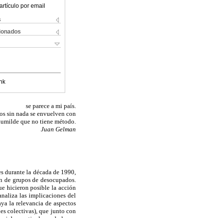
artículo por email
s
cionados
nk
se parece a mi país.
os sin nada se envuelven con
humilde que no tiene método.
Juan Gelman
es durante la década de 1990,
ión de grupos de desocupados.
e hicieron posible la acción
analiza las implicaciones del
aya la relevancia de aspectos
des colectivas), que junto con