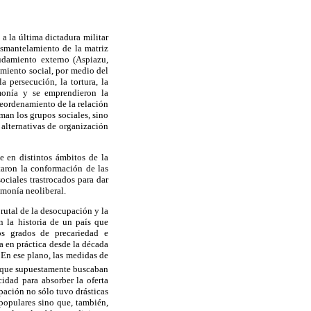
a la última dictadura militar
esmantelamiento de la matriz
udamiento externo (Aspiazu,
amiento social, por medio del
a persecución, la tortura, la
monía y se emprendieron la
reordenamiento de la relación
man los grupos sociales, sino
 alternativas de organización
e en distintos ámbitos de la
taron la conformación de las
ociales trastrocados para dar
emonía neoliberal.
rutal de la desocupación y la
n la historia de un país que
os grados de precariedad e
a en práctica desde la década
 En ese plano, las medidas de
que supuestamente buscaban
idad para absorber la oferta
upación no sólo tuvo drásticas
populares sino que, también,