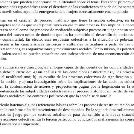
siciones que pueden encontrarse en la literatura sobre el tema. Estas son: primero, 
eacciones espasmódicas ante el deterioro de las condiciones de vida de los sector
s movilizados supone la emergencia de un sujeto necesariamente emancipatorio.
ar en el carácter de proceso histórico que tiene la acción colectiva, en t
sujetos sociales que se (re)constituyen en ese mismo proceso. Eso implica la neces
exto social como los procesos de mediación subjetiva puestos en juego por un sec
co del nuevo orden de dominio que les ha permitido el desarrollo de acciones c
 comunitaria). En efecto, esas respuestas colectivas a la situación de pobre
ción a las características históricas y culturales particulares a partir de las c
s y acciones, sus organizaciones y movimientos sociales. Por lo mismo, las potenci
el orden social no pueden concebirse con independencia de una reconstrucción d
ción.
ajo apunta en esa dirección, un enfoque capaz de dar cuenta de las complejidades 
os debe nutrirse de:
a)
un análisis de las condiciones estructurales y los proces
o el neoliberalismo;
b)
un estudio de los procesos colectivos de significación y
y la acción; y
c)
una investigación sobre las implicaciones de las acciones colect
 en la conformación de actores y proyectos en pugna por la hegemonía en la so
rtancia de las subjetividades colectivas en el proceso histórico, sin perder de vis
lases sociales ni los contextos políticos en que la acción se desarrolla.
rtículo haremos algunas referencias básicas sobre los procesos de reestructuración s
 en la conformación del movimiento de desocupados. En la segunda desarrollaremos
stas en juego por los sectores subalternos para dar sentido a la nueva situaci
e acciones colectivas. En la tercera parte, como conclusión, analizaremos las con
l orden social imperante.