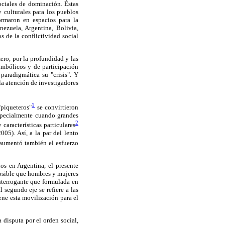
sociales de dominación. Éstas
 culturales para los pueblos
formaron en espacios para la
ezuela, Argentina, Bolivia,
s de la conflictividad social
mero, por la profundidad y las
mbólicos y de participación
paradigmática su "crisis". Y
 la atención de investigadores
1
"piqueteros"
se convirtieron
especialmente cuando grandes
2
aracterísticas particulares
05). Así, a la par del lento
 aumentó también el esfuerzo
os en Argentina, el presente
posible que hombres y mujeres
Interrogante que formulada en
segundo eje se refiere a las
ene esta movilización para el
 disputa por el orden social,