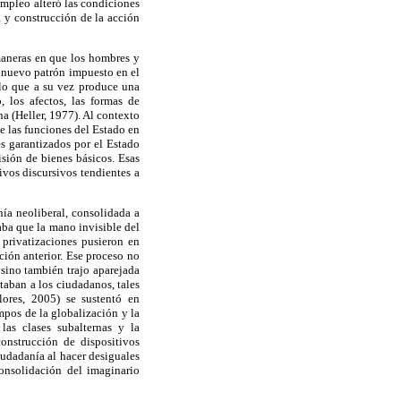
empleo alteró las condiciones
a y construcción de la acción
maneras en que los hombres y
el nuevo patrón impuesto en el
 lo que a su vez produce una
o, los afectos, las formas de
na (Heller, 1977). Al contexto
e las funciones del Estado en
es garantizados por el Estado
isión de bienes básicos. Esas
vos discursivos tendientes a
nía neoliberal, consolidada a
aba que la mano invisible del
 privatizaciones pusieron en
ción anterior. Ese proceso no
 sino también trajo aparejada
taban a los ciudadanos, tales
ores, 2005) se sustentó en
mpos de la globalización y la
las clases subalternas y la
onstrucción de dispositivos
iudadanía al hacer desiguales
consolidación del imaginario