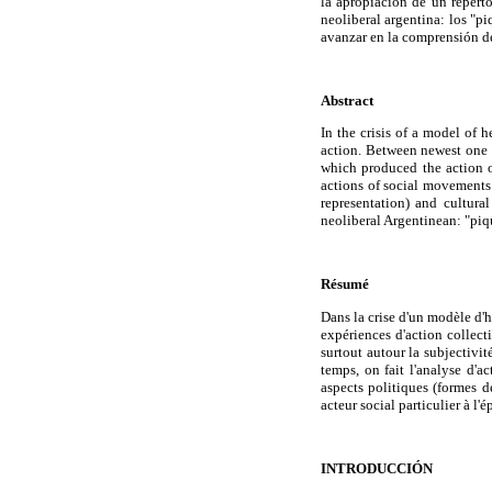
la apropiación de un reperto
neoliberal argentina: los "pi
avanzar en la comprensión de
Abstract
In the crisis of a model of 
action. Between newest one 
which produced the action o
actions of social movements 
representation) and cultural
neoliberal Argentinean: "piq
Résumé
Dans la crise d'un modèle d'
expériences d'action collec
surtout autour la subjectiv
temps, on fait l'analyse d'
aspects politiques (formes de
acteur social particulier à l'
INTRODUCCIÓN