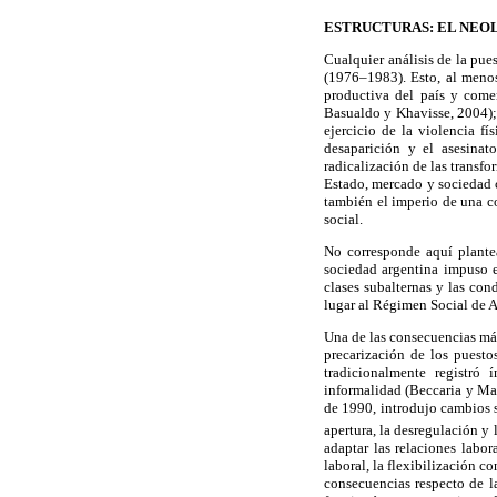
ESTRUCTURAS: EL NEOL
Cualquier análisis de la pue
(1976–1983). Esto, al meno
productiva del país y come
Basualdo y Khavisse, 2004)
ejercicio de la violencia fí
desaparición y el asesina
radicalización de las transf
Estado, mercado y sociedad c
también el imperio de una co
social.
No corresponde aquí plantea
sociedad argentina impuso e
clases subalternas y las con
lugar al Régimen Social de A
Una de las consecuencias más
precarización de los puesto
tradicionalmente registró
informalidad (Beccaria y Mau
de 1990, introdujo cambios s
apertura, la desregulación y 
adaptar las relaciones labo
laboral, la flexibilización c
consecuencias respecto de l