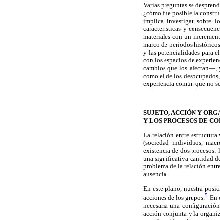
Varias preguntas se desprend
¿cómo fue posible la constru
implica investigar sobre l
características y consecuen
materiales con un incremento
marco de periodos históricos
y las potencialidades para el
con los espacios de experie
cambios que los afectan—, y
como el de los desocupados,
experiencia común que no se d
SUJETO, ACCIÓN Y ORG
Y LOS PROCESOS DE C
La relación entre estructura 
(sociedad–individuos, macro
existencia de dos procesos: l
una significativa cantidad d
problema de la relación entr
ausencia.
En este plano, nuestra posic
5
acciones de los grupos.
En c
necesaria una configuración 
acción conjunta y la organ