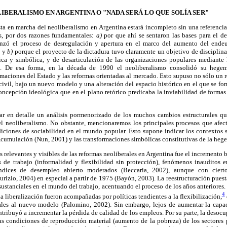
IBERALISMO EN ARGENTINA O "NADA SERÁ LO QUE SOLÍA SER"
sta en marcha del neoliberalismo en Argentina estará incompleto sin una referencia 
s, por dos razones fundamentales:
a)
por que ahí se sentaron las bases para el d
nzó el proceso de desregulación y apertura en el marco del aumento del ende
; y
b)
porque el proyecto de la dictadura tuvo claramente un objetivo de disciplin
sica y simbólica, y de desarticulación de las organizaciones populares mediante l
to. De esa forma, en la década de 1990 el neoliberalismo consolidó su hege
ormaciones del Estado y las reformas orientadas al mercado. Esto supuso no sólo un 
ivil, bajo un nuevo modelo y una alteración del espacio histórico en el que se for
ncepción ideológica que en el plano retórico predicaba la inviabilidad de formas
r en detalle un análisis pormenorizado de los muchos cambios estructurales qu
l neoliberalismo. No obstante, mencionaremos los principales procesos que afec
diciones de sociabilidad en el mundo popular. Esto supone indicar los contextos s
cumulación (Nun, 2001) y las transformaciones simbólicas constitutivas de la heg
 relevantes y visibles de las reformas neoliberales en Argentina fue el incremento b
s de trabajo (informalidad y flexibilidad sin protección), fenómenos inauditos e
 índices de desempleo abierto moderados (Beccaria, 2002), aunque con ciert
rizio, 2004) en especial a partir de 1975 (Bayón, 2003). La reestructuración puest
ustanciales en el mundo del trabajo, acentuando el proceso de los años anteriores.
4
la liberalización fueron acompañadas por políticas tendientes a la flexibilización,
rales al nuevo modelo (Palomino, 2002). Sin embargo, lejos de aumentar la capac
ontribuyó a incrementar la pérdida de calidad de los empleos. Por su parte, la desoc
as condiciones de reproducción material (aumento de la pobreza) de los sectores 