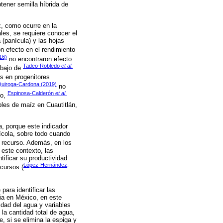
btener semilla híbrida de
z, como ocurre en la
les, se requiere conocer el
 (panícula) y las hojas
n efecto en el rendimiento
16)
no encontraron efecto
Tadeo-Robledo
et al
.
abajo de
as en progenitores
uiroga-Cardona (2019)
no
Espinosa-Calderón
et al
.
io,
ples de maíz en Cuautitlán,
a, porque este indicador
rícola, sobre todo cuando
 recurso. Además, en los
 este contexto, las
tificar su productividad
López-Hernández,
cursos (
para identificar las
ia en México, en este
idad del agua y variables
la cantidad total de agua,
, si se elimina la espiga y