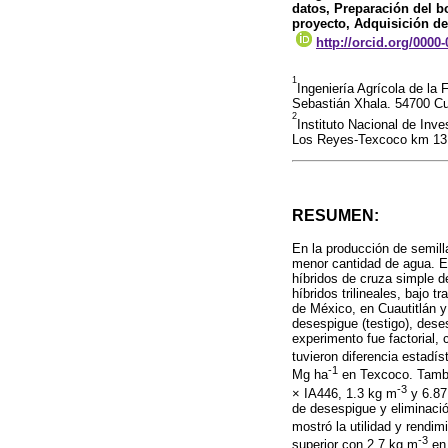
datos, Preparación del bo
proyecto, Adquisición d
http://orcid.org/0000
1
Ingeniería Agrícola de la
Sebastián Xhala. 54700 Cua
2
Instituto Nacional de Inv
Los Reyes-Texcoco km 13.
RESUMEN:
En la producción de semill
menor cantidad de agua. El 
híbridos de cruza simple 
híbridos trilineales, bajo 
de México, en Cuautitlán y
desespigue (testigo), dese
experimento fue factorial, 
tuvieron diferencia estadís
-1
Mg ha
en Texcoco. Tambié
-3
× IA446, 1.3 kg m
y 6.87
de desespigue y eliminació
mostró la utilidad y rendim
-3
superior con 2.7 kg m
en 