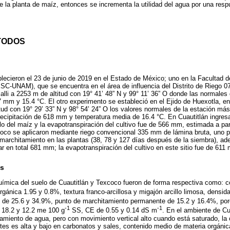
e la planta de maíz, entonces se incrementa la utilidad del agua por una respu
TODOS
ecieron el 23 de junio de 2019 en el Estado de México; uno en la Facultad 
SC-UNAM), que se encuentra en el área de influencia del Distrito de Riego 0
alli a 2253 m de altitud con 19° 41’ 48” N y 99° 11’ 36” O donde las normales 
mm y 15.4 °C. El otro experimento se estableció en el Ejido de Huexotla, en
titud con 19° 29’ 33” N y 98° 54’ 24” O los valores normales de la estación m
recipitación de 618 mm y temperatura media de 16.4 °C. En Cuautitlán ingre
clo del maíz y la evapotranspiración del cultivo fue de 566 mm, estimada a par
co se aplicaron mediante riego convencional 335 mm de lámina bruta, uno p
 marchitamiento en las plantas (38, 78 y 127 días después de la siembra), 
r en total 681 mm; la evapotranspiración del cultivo en este sitio fue de 611 
as
química del suelo de Cuautitlán y Texcoco fueron de forma respectiva como: c
orgánica 1.95 y 0.8%, textura franco-arcillosa y migajón arcillo limosa, densid
 de 25.6 y 34.9%, punto de marchitamiento permanente de 15.2 y 16.4%, po
-1
-1
 18.2 y 12.2 me 100 g
SS, CE de 0.55 y 0.14 dS m
. En el ambiente de Cu
amiento de agua, pero con movimiento vertical alto cuando está saturado, la
es es alta y bajo en carbonatos y sales, contenido medio de materia orgáni