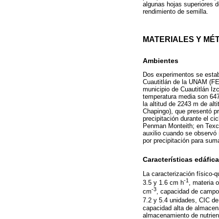
algunas hojas superiores d
rendimiento de semilla.
MATERIALES Y MÉ
Ambientes
Dos experimentos se establ
Cuautitlán de la UNAM (FE
municipio de Cuautitlán Izc
temperatura media son 647 
la altitud de 2243 m de al
Chapingo), que presentó p
precipitación durante el ci
Penman Monteith; en Texco
auxilio cuando se observó
por precipitación para suma
Características edáfic
La caracterización físico-
-1
3.5 y 1.6 cm h
, materia 
-3
cm
, capacidad de campo
7.2 y 5.4 unidades, CIC de
capacidad alta de almacen
almacenamiento de nutrient