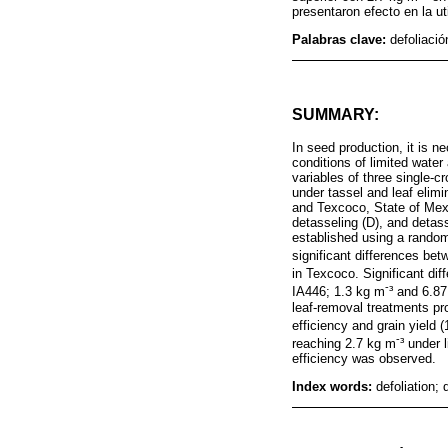
presentaron efecto en la uti
Palabras clave:
defoliaci
SUMMARY:
In seed production, it is 
conditions of limited water
variables of three single-
under tassel and leaf elim
and Texcoco, State of Mexi
detasseling (D), and detas
established using a random
significant differences be
in Texcoco. Significant di
-
IA446; 1.3 kg m
³ and 6.8
leaf-removal treatments pro
efficiency and grain yield 
-
reaching 2.7 kg m
³ under 
efficiency was observed.
Index words:
defoliation;