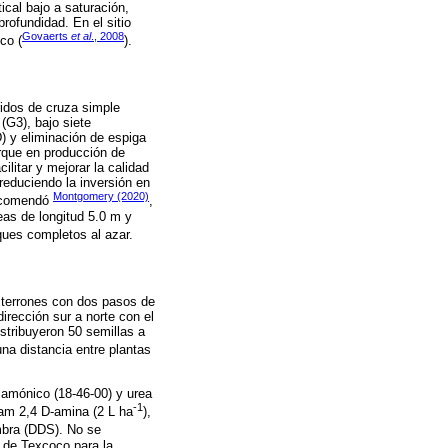
cal bajo a saturación,
rofundidad. En el sitio
Govaerts
et al
., 2008
co (
).
ridos de cruza simple
G3), bajo siete
) y eliminación de espiga
rque en producción de
litar y mejorar la calidad
reduciendo la inversión en
Montgomery (2020)
recomendó
,
as de longitud 5.0 m y
oques completos al azar.
e terrones con dos pasos de
dirección sur a norte con el
stribuyeron 50 semillas a
una distancia entre plantas
diamónico (18-46-00) y urea
-1
ram 2,4 D-amina (2 L ha
),
mbra (DDS). No se
 de Texcoco para la