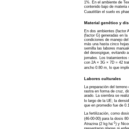
1%. En el ambiente de Texc
contenido bajo de materia 
Cuautitlán el suelo es pha
Material genético y di
En dos ambientes (factor A
(factor G) generadas en l
condiciones de manejo del 
más una hasta cinco hojas
semilla las labores manual
del desespigue, evitando a
jornales. Los tratamientos
con 2A × 3G × 7D = 42 tra
ancho 0.80 m, lo que impl
Labores culturales
La preparación del terreno 
rastra en forma de cruz, di
arado. La siembra se reali
lo largo de la UE; la densid
que en promedio fue de 0.
La fertilización, como dosi
(46-00-00) para la dosis 8
-1
Atrazina (2 kg ha
) y Nico
presentaron plagas ni enfe