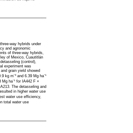
 three-way hybrids under
iency and agronomic
ents of three-way hybrids,
ley of Mexico, Cuautitlán
detasseling (control),
ial experiment was
y and grain yield showed
-
-
 0.9 kg m
³ and 6.39 Mg ha
¹
-
.8 Mg ha
¹ for IA442 F ×
 IA213. The detasseling and
esulted in higher water use
st water use efficiency,
on total water use