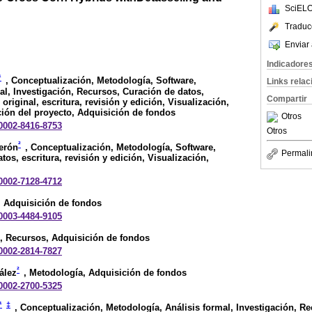
SciELO
Traduc
Enviar 
Indicadore
¹
, Conceptualización, Metodología, Software,
Links rela
al, Investigación, Recursos, Curación de datos,
Compartir
original, escritura, revisión y edición, Visualización,
ión del proyecto, Adquisición de fondos
Otros
-0002-8416-8753
Otros
²
erón
, Conceptualización, Metodología, Software,
Permali
os, escritura, revisión y edición, Visualización,
-0002-7128-4712
, Adquisición de fondos
-0003-4484-9105
, Recursos, Adquisición de fondos
-0002-2814-7827
²
ález
, Metodología, Adquisición de fondos
-0002-2700-5325
¹
‡
, Conceptualización, Metodología, Análisis formal, Investigación, R