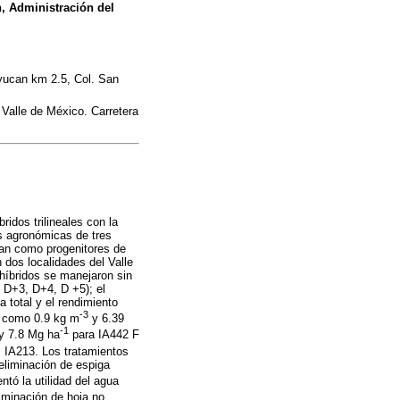
n, Administración del
oyucan km 2.5, Col. San
 Valle de México. Carretera
idos trilineales con la
es agronómicas de tres
ean como progenitores de
 dos localidades del Valle
híbridos se manejaron sin
 D+3, D+4, D +5); el
a total y el rendimiento
-3
í como 0.9 kg m
y 6.39
-1
y 7.8 Mg ha
para IA442 F
 IA213. Los tratamientos
 eliminación de espiga
ntó la utilidad del agua
iminación de hoja no