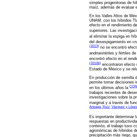
simples progenitoras de híb
maíz, además de evaluar e
En los Valles Altos de Méx
UNAM, con los híbridos Tla
efecto en el rendimiento de
superiores. Las investiga
al eliminar la espiga en h
del desespigamiento en cr
(2013)
no se encontró efecto
androestériles y fértiles d
encontró efecto en el rend
(2010b)
encontraron efecto 
Estado de México y se rela
En producción de semilla d
permite tomar decisiones i
CON
en los últimos años la
trabajos recientes de dese
investigaciones sobre la p
marginal y a través de fu
Arteaga, Ruíz, Vázquez y Lópe
Es importante determinar la
respuestas en productivida
contexto, el trabajo tuvo c
agronómicas de híbridos de
precipitación más riego, q