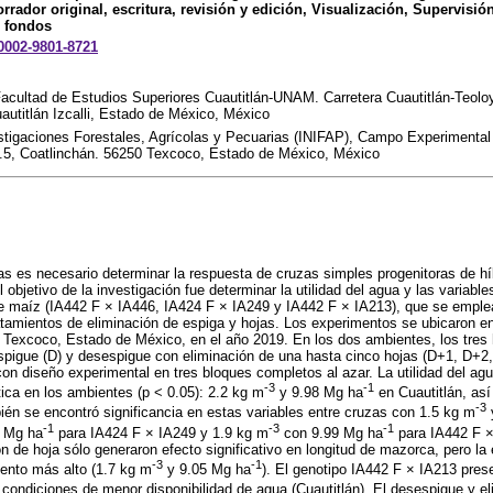
rrador original, escritura, revisión y edición, Visualización, Supervisió
e fondos
-0002-9801-8721
 Facultad de Estudios Superiores Cuautitlán-UNAM. Carretera Cuautitlán-Teol
utitlán Izcalli, Estado de México, México
estigaciones Forestales, Agrícolas y Pecuarias (INIFAP), Campo Experimental
5, Coatlinchán. 56250 Texcoco, Estado de México, México
as es necesario determinar la respuesta de cruzas simples progenitoras de híbr
objetivo de la investigación fue determinar la utilidad del agua y las variabl
de maíz (IA442 F × IA446, IA424 F × IA249 y IA442 F × IA213), que se empl
tratamientos de eliminación de espiga y hojas. Los experimentos se ubicaron en
 Texcoco, Estado de México, en el año 2019. En los dos ambientes, los tres 
spigue (D) y desespigue con eliminación de una hasta cinco hojas (D+1, D+2,
con diseño experimental en tres bloques completos al azar. La utilidad del agu
-3
-1
tica en los ambientes (p < 0.05): 2.2 kg m
y 9.98 Mg ha
en Cuautitlán, as
-3
n se encontró significancia en estas variables entre cruzas con 1.5 kg m
-1
-3
-1
 Mg ha
para IA424 F × IA249 y 1.9 kg m
con 9.99 Mg ha
para IA442 F ×
n de hoja sólo generaron efecto significativo en longitud de mazorca, pero la
-3
-1
iento más alto (1.7 kg m
y 9.05 Mg ha
). El genotipo IA442 F × IA213 prese
condiciones de menor disponibilidad de agua (Cuautitlán). El desespigue y el