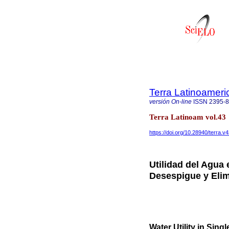
Terra Latinoamer
versión On-line
ISSN
2395-
Terra Latinoam vol.43
https://doi.org/10.28940/terra.v
Utilidad del Agua
Desespigue y Elim
Water Utility in Sin