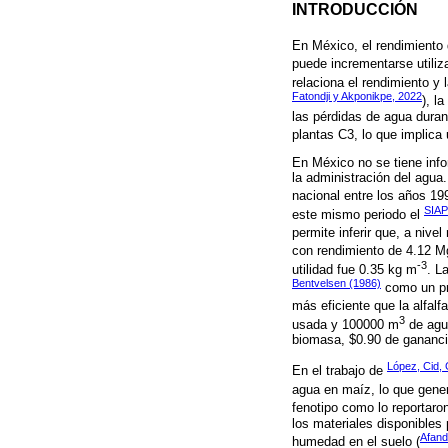
INTRODUCCIÓN
En México, el rendimiento 
puede incrementarse utiliz
relaciona el rendimiento y
Fatondji y Akponikpe, 2022
), l
las pérdidas de agua durant
plantas C3, lo que implica 
En México no se tiene info
la administración del agua
nacional entre los años 19
SIAP
este mismo periodo el
permite inferir que, a nive
con rendimiento de 4.12 M
-3
utilidad fue 0.35 kg m
. L
Bentvelsen (1986)
como un pr
más eficiente que la alfalf
3
usada y 100000 m
de agua
biomasa, $0.90 de gananci
López, Cid, 
En el trabajo de
agua en maíz, lo que gene
fenotipo como lo reportaro
los materiales disponibles 
Afand
humedad en el suelo (