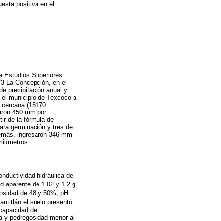
esta positiva en el
de Estudios Superiores
73 La Concepción, en el
de precipitación anual y
 el municipio de Texcoco a
ás cercana (15170
saron 450 mm por
tir de la fórmula de
ara germinación y tres de
además, ingresaron 346 mm
milímetros.
onductividad hidráulica de
ad aparente de 1.02 y 1.2 g
rosidad de 48 y 50%, pH
autitlán el suelo presentó
 capacidad de
ca y pedregosidad menor al