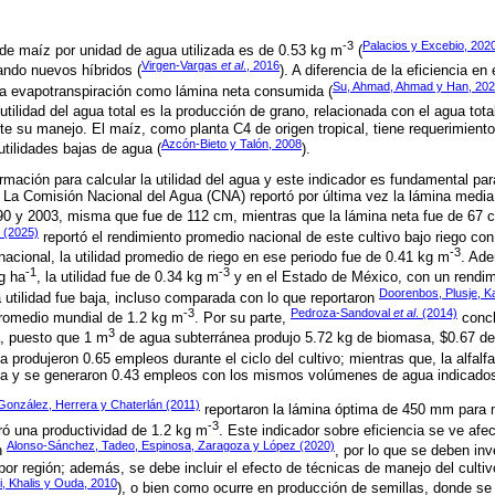
-3
Palacios y Excebio, 202
de maíz por unidad de agua utilizada es de 0.53 kg m
(
Virgen-Vargas
et al
., 2016
ando nuevos híbridos (
). A diferencia de la eficiencia en
Su, Ahmad, Ahmad y Han, 20
 la evapotranspiración como lámina neta consumida (
a utilidad del agua total es la producción de grano, relacionada con el agua to
e su manejo. El maíz, como planta C4 de origen tropical, tiene requerimiento 
Azcón-Bieto y Talón, 2008
utilidades bajas de agua (
).
rmación para calcular la utilidad del agua y este indicador es fundamental pa
. La Comisión Nacional del Agua (CNA) reportó por última vez la lámina media
90 y 2003, misma que fue de 112 cm, mientras que la lámina neta fue de 67 
 (2025)
reportó el rendimiento promedio nacional de este cultivo bajo riego co
-3
l nacional, la utilidad promedio de riego en ese periodo fue de 0.41 kg m
. Ade
-1
-3
g ha
, la utilidad fue de 0.34 kg m
y en el Estado de México, con un rendim
Doorenbos, Plusje, 
a utilidad fue baja, incluso comparada con lo que reportaron
-3
Pedroza-Sandoval
et al
. (2014)
omedio mundial de 1.2 kg m
. Por su parte,
concl
3
a, puesto que 1 m
de agua subterránea produjo 5.72 kg de biomasa, $0.67 d
 produjeron 0.65 empleos durante el ciclo del cultivo; mientras que, la alfalf
a y se generaron 0.43 empleos con los mismos volúmenes de agua indicados
González, Herrera y Chaterlán (2011)
reportaron la lámina óptima de 450 mm para ma
-3
ró una productividad de 1.2 kg m
. Este indicador sobre eficiencia se ve afec
Alonso-Sánchez, Tadeo, Espinosa, Zaragoza y López (2020)
n
, por lo que se deben inv
por región; además, se debe incluir el efecto de técnicas de manejo del cultiv
i, Khalis y Ouda, 2010
), o bien como ocurre en producción de semillas, donde s