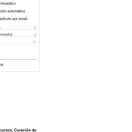
 Analytics
ción automática
artículo por email
s
cionados
nk
ecursos, Curación de