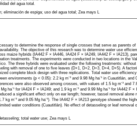
lidad del agua total.
ón; eliminación de espiga; uso del agua total; Zea mays L
necessary to determine the response of single crosses that serve as parents of
 availability. The objective of this research was to determine water use effic
cross maize hybrids (IA442 F × IA446, IA424 F × IA249, IA442 F × IA213), par
ination treatments. The experiments were conducted in two locations in the Val
co. The three hybrids were evaluated under the following treatments: without 
seling with removal of one to five leaves (D+1, D+2, D+3, D+4, D+5). A factor
ized complete block design with three replications. Total water use efficienc
-
-
tween environments (p < 0.05): 2.2 kg m
³ and 9.98 Mg ha
¹ in Cuautitlán, and
-
fferences were also observed among crosses, with values of 1.5 kg m
³ and 7
-
-
-
7 Mg ha
¹ for IA424 F × IA249; and 1.9 kg m
³ and 9.99 Mg ha
¹ for IA442 F ×
duced a significant effect only on ear length; however, tassel removal alone r
-
-
(1.7 kg m
³ and 9.05 Mg ha
¹). The IA442 F × IA213 genotype showed the highe
limited water conditions (Cuautitlán). No effect of detasseling or leaf removal 
 detasseling; total water use; Zea mays L