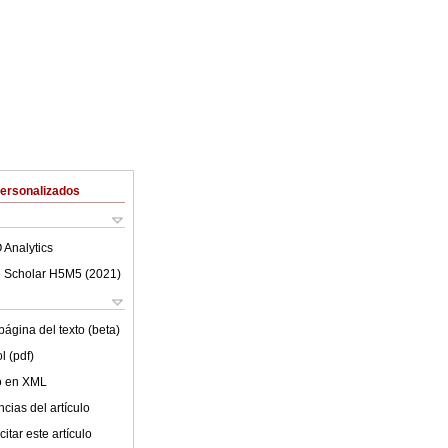
Personalizados
 Analytics
 Scholar H5M5 (
2021
)
ágina del texto (beta)
l (pdf)
lo en XML
cias del artículo
itar este artículo