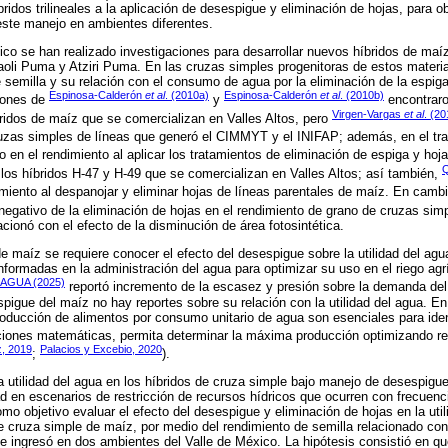
ridos trilineales a la aplicación de desespigue y eliminación de hojas, para o
ste manejo en ambientes diferentes.
ico se han realizado investigaciones para desarrollar nuevos híbridos de maí
oli Puma y Atziri Puma. En las cruzas simples progenitoras de estos materia
 semilla y su relación con el consumo de agua por la eliminación de la espiga
Espinosa-Calderón
et al
. (2010a)
Espinosa-Calderón
et al
. (2010b)
ciones de
y
encontraro
Virgen-Vargas
et al
. (20
íbridos de maíz que se comercializan en Valles Altos, pero
uzas simples de líneas que generó el CIMMYT y el INIFAP; además, en el tr
 en el rendimiento al aplicar los tratamientos de eliminación de espiga y hoj
Q
e los híbridos H-47 y H-49 que se comercializan en Valles Altos; así también,
imiento al despanojar y eliminar hojas de líneas parentales de maíz. En camb
negativo de la eliminación de hojas en el rendimiento de grano de cruzas sim
cionó con el efecto de la disminución de área fotosintética.
e maíz se requiere conocer el efecto del desespigue sobre la utilidad del agu
nformadas en la administración del agua para optimizar su uso en el riego ag
AGUA (2025)
reportó incremento de la escasez y presión sobre la demanda del
spigue del maíz no hay reportes sobre su relación con la utilidad del agua. En
roducción de alimentos por consumo unitario de agua son esenciales para iden
nciones matemáticas, permita determinar la máxima producción optimizando re
z, 2019
Palacios y Excebio, 2020
;
).
 utilidad del agua en los híbridos de cruza simple bajo manejo de desespigue 
d en escenarios de restricción de recursos hídricos que ocurren con frecuenc
omo objetivo evaluar el efecto del desespigue y eliminación de hojas en la util
 cruza simple de maíz, por medio del rendimiento de semilla relacionado con 
ue ingresó en dos ambientes del Valle de México. La hipótesis consistió en que