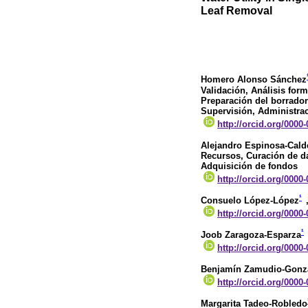
Leaf Removal
Homero Alonso Sánchez
Validación, Análisis form
Preparación del borrador 
Supervisión, Administrac
http://orcid.org/0000
Alejandro Espinosa-Cald
Recursos, Curación de dat
Adquisición de fondos
http://orcid.org/0000
¹
Consuelo López-López
http://orcid.org/0000
¹
Joob Zaragoza-Esparza
http://orcid.org/0000
Benjamín Zamudio-Gonz
http://orcid.org/0000
Margarita Tadeo-Robledo