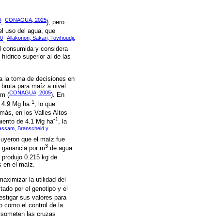
0
CONAGUA, 2025
;
), pero
 el uso del agua, que
20
Allakonon, Sakari, Tovihoudji,
;
tal consumida y considera
hídrico superior al de las
ra la toma de decisiones en
 bruta para maíz a nivel
CONAGUA, 2005
cm (
). En
-1
n 4.9 Mg ha
, lo que
más, en los Valles Altos
-1
iento de 4.1 Mg ha
, la
Kassam, Branscheid y
uyeron que el maíz fue
3
e ganancia por m
de agua
a produjo 0.215 kg de
 en el maíz.
ximizar la utilidad del
tado por el genotipo y el
estigar sus valores para
o como el control de la
e someten las cruzas