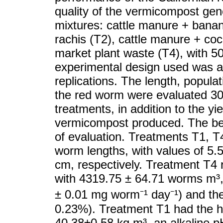
quality of the vermicompost gen
mixtures: cattle manure + banan
rachis (T2), cattle manure + co
market plant waste (T4), with 5
experimental design used was a
replications. The length, popula
the red worm were evaluated 30 
treatments, in addition to the yi
vermicompost produced. The bes
of evaluation. Treatments T1, 
worm lengths, with values of 5.5
cm, respectively. Treatment T4 
with 4319.75 ± 64.71 worms m³, 
± 0.01 mg worm⁻¹ day⁻¹) and the
0.23%). Treatment T1 had the h
40.38±0.58 kg m³, an alkaline p