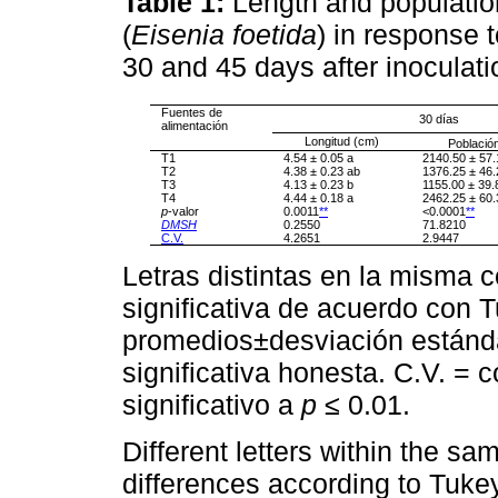
Table 1:
Length and populatio
(
Eisenia foetida
) in response 
30 and 45 days after inoculatio
Fuentes de
30 días
alimentación
Longitud (cm)
Población
T1
4.54 ± 0.05 a
2140.50 ± 57.
T2
4.38 ± 0.23 ab
1376.25 ± 46.
T3
4.13 ± 0.23 b
1155.00 ± 39.
T4
4.44 ± 0.18 a
2462.25 ± 60.
p
-valor
0.0011
**
<0.0001
**
DMSH
0.2550
71.8210
C.V.
4.2651
2.9447
Letras distintas en la misma 
significativa de acuerdo con T
promedios±desviación estánd
significativa honesta. C.V. = c
significativo a
p
≤ 0.01.
Different letters within the sa
differences according to Tukey