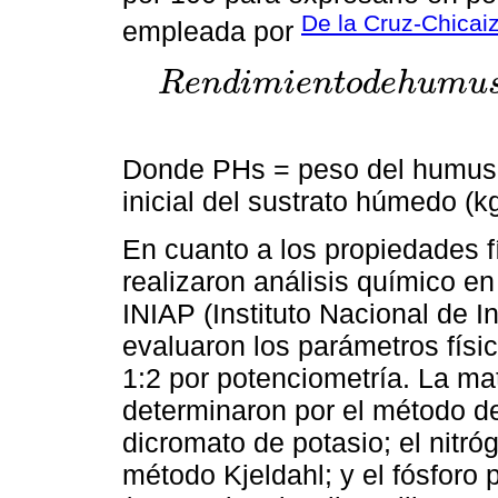
De la Cruz-Chicai
empleada por
R
e
n
d
i
m
i
e
n
t
o
d
e
h
u
m
u
R
e
n
d
i
m
i
e
n
t
o
d
e
h
u
m
u
s
(
k
g
m
3
)
=
(
P
S
/
P
H
s
)
×
100
Donde PHs = peso del humus 
inicial del sustrato húmedo (kg
En cuanto a los propiedades 
realizaron análisis químico en
INIAP (Instituto Nacional de 
evaluaron los parámetros físi
1:2 por potenciometría. La mat
determinaron por el método d
dicromato de potasio; el nitróg
método Kjeldahl; y el fósforo