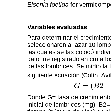
Eisenia foetida
for vermicompo
Variables evaluadas
Para determinar el crecimiento
seleccionaron al azar 10 lomb
las cuales se las colocó indiv
dato fue registrado en cm a l
de las lombrices. Se midió la
siguiente ecuación (Colín, Av
=
(
2
G
B
G
=
(
B
2
-
B
1
)
/
(
T
x
n
)
Donde G= tasa de crecimiento
inicial de lombrices (mg); B2