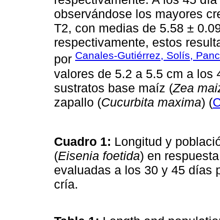
observándose los mayores cre
T2, con medias de 5.58 ± 0.09
respectivamente, estos result
Canales-Gutiérrez, Solís, Pan
por
valores de 5.2 a 5.5 cm a los
sustratos base maíz (
Zea mai
zapallo (
Cucurbita maxima
) (
C
Cuadro 1:
Longitud y població
(
Eisenia foetida
) en respuesta
evaluadas a los 30 y 45 días p
cría.