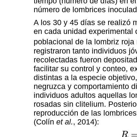
tiempo (número de días) en el
número de lombrices inoculad
A los 30 y 45 días se realizó
en cada unidad experimental c
poblacional de la lombriz roja
registraron tanto individuos 
recolectadas fueron depositad
facilitar su control y conteo,
distintas a la especie objetivo
negruzca y comportamiento di
individuos adultos aquellas lo
rosadas sin clitelium. Posterio
reproducción de las lombrices,
(Colín
et al.
, 2014):
R
R
=
C
/
E