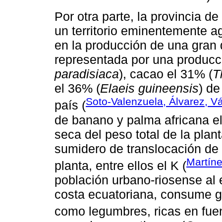
Por otra parte, la provincia d
un territorio eminentemente a
en la producción de una gran 
representada por una producc
paradisiaca
), cacao el 31% (
T
el 36% (
Elaeis guineensis
) de
Soto-Valenzuela, Álvarez, V
país (
de banano y palma africana e
seca del peso total de la plan
sumidero de translocación de 
Martín
planta, entre ellos el K (
población urbano-riosense al e
costa ecuatoriana, consume g
como legumbres, ricas en fue