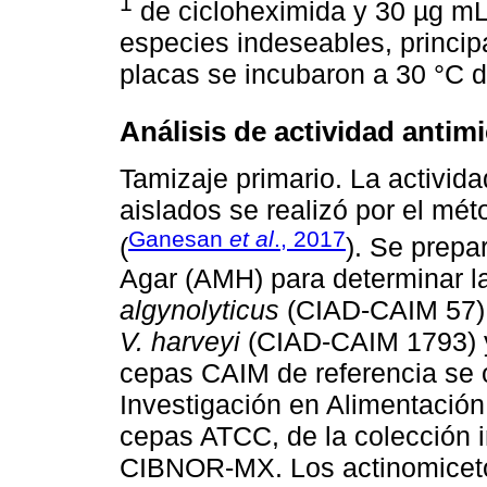
1
de cicloheximida y 30 µg m
especies indeseables, princip
placas se incubaron a 30 °C d
Análisis de actividad antim
Tamizaje primario. La activida
aislados se realizó por el mét
Ganesan
et al
., 2017
(
). Se prepa
Agar (AMH) para determinar la
algynolyticus
(CIAD-CAIM 57)
V. harveyi
(CIAD-CAIM 1793)
cepas CAIM de referencia se 
Investigación en Alimentación
cepas ATCC, de la colección 
CIBNOR-MX. Los actinomiceto