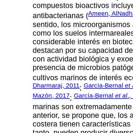
compuestos bioactivos inclu
Ameen, AlNadha
antibacterianas (
sentido, los microorganismos 
como los suelos intermareales
considerable interés en biote
destacan por su capacidad de
con actividad biológica y exo
presencia de microbios patóg
cultivos marinos de interés e
Dharmaraj, 2011
García-Bernal
et 
;
Mazón, 2017
García-Bernal
et al
.,
;
marinas son extremadamente di
anterior, se propone que, los
costera tienen características d
tanto, pueden producir divers