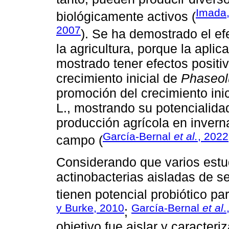
Imada,
biológicamente activos (
2007
). Se ha demostrado el ef
la agricultura, porque la apli
mostrado tener efectos positiv
crecimiento inicial de
Phaseolu
promoción del crecimiento ini
L., mostrando su potencialida
producción agrícola en inver
García-Bernal
et al.
, 2022
campo (
Considerando que varios estu
actinobacterias aisladas de 
tienen potencial probiótico par
y Burke, 2010
García-Bernal
et al
.
;
objetivo fue aislar y caracter