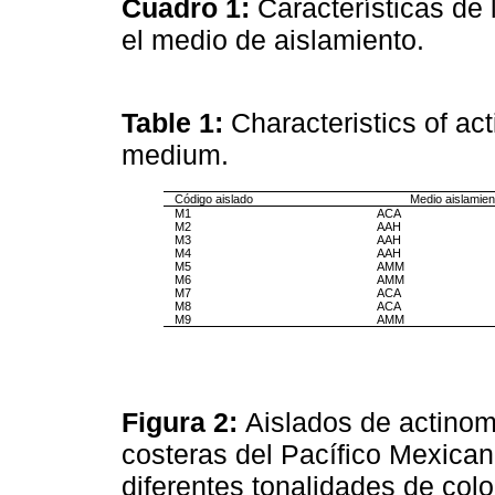
Cuadro 1:
Características de
el medio de aislamiento.
Table 1:
Characteristics of ac
medium.
Código aislado
Medio aislamien
M1
ACA
M2
AAH
M3
AAH
M4
AAH
M5
AMM
M6
AMM
M7
ACA
M8
ACA
M9
AMM
Figura 2:
Aislados de actino
costeras del Pacífico Mexican
diferentes tonalidades de colo