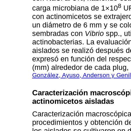
8
carga microbiana de 1×10
U
con actinomicetos se extrajero
un diámetro de 6 mm y se colo
sembradas con
Vibrio
spp., ut
actinobacterias. La evaluación
aislados se realizó después d
expresó en función del respect
(mm) alrededor de cada plug,
González, Ayuso, Anderson y Genil
Caracterización macroscópi
actinomicetos aisladas
Caracterización macroscópica
procedimientos y obtención d
los aislados se cultivaron en