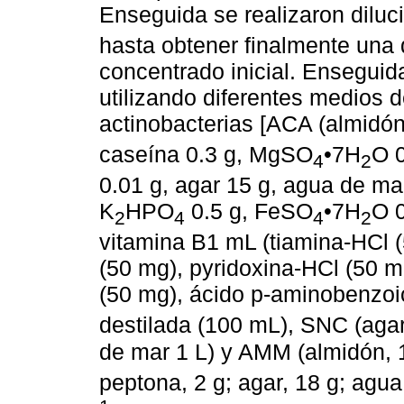
Enseguida se realizaron diluc
hasta obtener finalmente una 
concentrado inicial. Enseguid
utilizando diferentes medios d
actinobacterias [ACA (almidón
caseína 0.3 g, MgSO
•7H
O 
4
2
0.01 g, agar 15 g, agua de ma
K
HPO
0.5 g, FeSO
•7H
O 0
2
4
4
2
vitamina B1 mL (tiamina-HCl (5
(50 mg), pyridoxina-HCl (50 m
(50 mg), ácido p-aminobenzoic
destilada (100 mL), SNC (aga
de mar 1 L) y AMM (almidón, 1
peptona, 2 g; agar, 18 g; agu