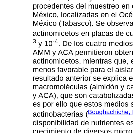
procedentes del muestreo en d
México, localizadas en el Océ
México (Tabasco). Se observar
actinomicetos en placas de cul
3
-4
y 10
. De los cuatro medios
AMM y ACA permitieron obten
actinomicetos, mientras que, 
menos favorable para el aisla
resultado anterior se explica 
macromoléculas (almidón y c
y ACA), que son catabolizadas
es por ello que estos medios 
Boughachiche, 
actinobacterias (
disponibilidad de nutrientes e
crecimiento de diversos micro